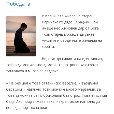
Победата
В планината живееше старец.
Наричаха го дядо Серафим. Той
имаше необикновен дар от Бога.
Този старец можеше да узнае
мислите и сърдечните желания на
хората.
Веднъж до килията на един монах,
той видя множество демони. Те потропваха с крака,
танцуваха и много се радваха.
– Не без цел е това сатанинско веселие, – въздъхна
Серафим. – навярно този монах е много мързелив, за
това демоните са го обиколили без страх. Това е голяма
беда! Ако продължава така, накрая може напълно да
попадне под тяхна власт.