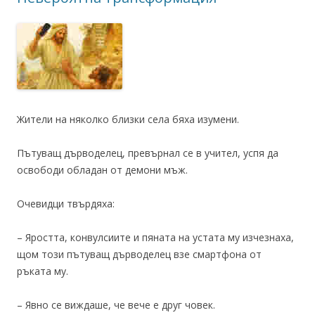
Жители на няколко близки села бяха изумени.
Пътуващ дърводелец, превърнал се в учител, успя да
освободи обладан от демони мъж.
Очевидци твърдяха:
– Яростта, конвулсиите и пяната на устата му изчезнаха,
щом този пътуващ дърводелец взе смартфона от
ръката му.
– Явно се виждаше, че вече е друг човек.