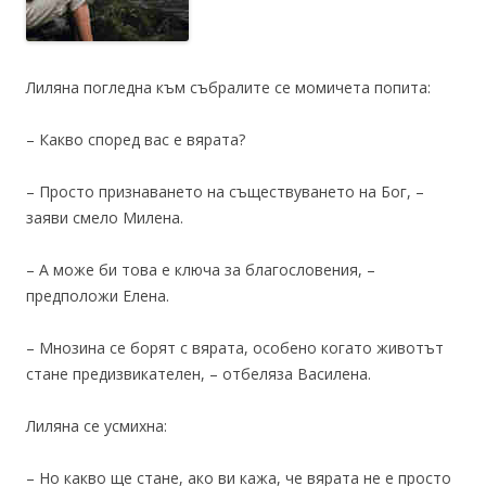
Лиляна погледна към събралите се момичета попита:
– Какво според вас е вярата?
– Просто признаването на съществуването на Бог, –
заяви смело Милена.
– А може би това е ключа за благословения, –
предположи Елена.
– Мнозина се борят с вярата, особено когато животът
стане предизвикателен, – отбеляза Василена.
Лиляна се усмихна:
– Но какво ще стане, ако ви кажа, че вярата не е просто