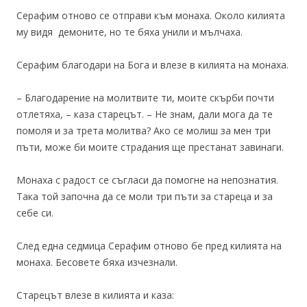
Серафим отново се отправи към монаха. Около килията
му видя демоните, но те бяха унили и мълчаха.
Серафим благодари на Бога и влезе в килията на монаха.
– Благодарение на молитвите ти, моите скърби почти
отлетяха, – каза старецът. – Не знам, дали мога да те
помоля и за трета молитва? Ако се молиш за мен три
пъти, може би моите страдания ще престанат завинаги.
Монаха с радост се съгласи да помогне на непознатия.
Така той започна да се моли три пъти за стареца и за
себе си.
След една седмица Серафим отново бе пред килията на
монаха. Бесовете бяха изчезнали.
Старецът влезе в килията и каза: