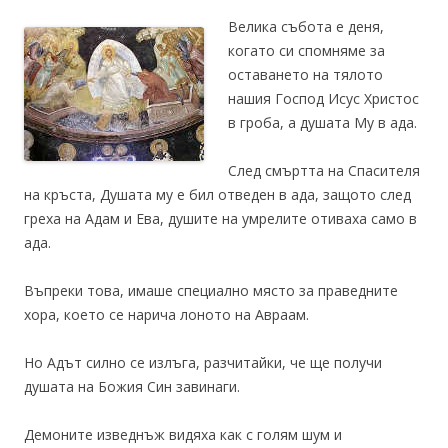
Велика събота е деня,
когато си спомняме за
оставането на тялото
нашия Господ Исус Христос
в гроба, а душата Му в ада.
След смъртта на Спасителя
на кръста, Душата му е бил отведен в ада, защото след
греха на Адам и Ева, душите на умрелите отиваха само в
ада.
Въпреки това, имаше специално място за праведните
хора, което се нарича ​​лоното на Авраам.
Но Адът силно се излъга, разчитайки, че ще получи
душата на Божия Син завинаги.
Демоните изведнъж видяха как с голям шум и