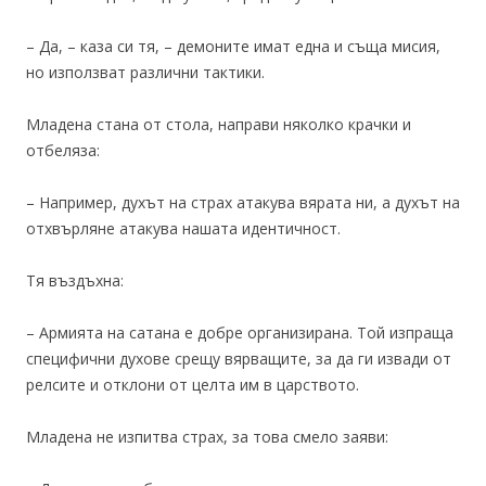
– Да, – каза си тя, – демоните имат една и съща мисия,
но използват различни тактики.
Младена стана от стола, направи няколко крачки и
отбеляза:
– Например, духът на страх атакува вярата ни, а духът на
отхвърляне атакува нашата идентичност.
Тя въздъхна:
– Армията на сатана е добре организирана. Той изпраща
специфични духове срещу вярващите, за да ги извади от
релсите и отклони от целта им в царството.
Младена не изпитва страх, за това смело заяви: