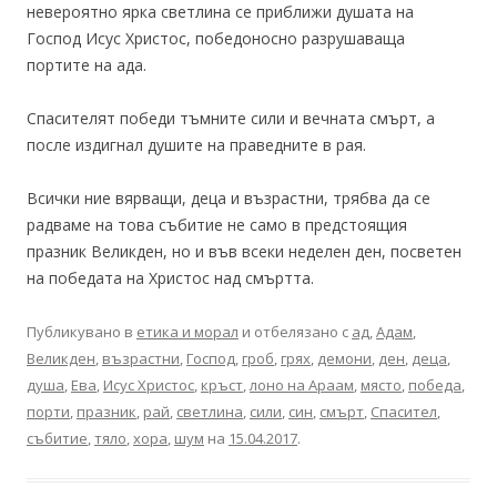
невероятно ярка светлина се приближи душата на
Господ Исус Христос, победоносно разрушаваща
портите на ада.
Спасителят победи тъмните сили и вечната смърт, а
после издигнал душите на праведните в рая.
Всички ние вярващи, деца и възрастни, трябва да се
радваме на това събитие не само в предстоящия
празник Великден, но и във всеки неделен ден, посветен
на победата на Христос над смъртта.
Публикувано в
етика и морал
и отбелязано с
ад
,
Адам
,
Великден
,
възрастни
,
Господ
,
гроб
,
грях
,
демони
,
ден
,
деца
,
душа
,
Ева
,
Исус Христос
,
кръст
,
лоно на Араам
,
място
,
победа
,
порти
,
празник
,
рай
,
светлина
,
сили
,
син
,
смърт
,
Спасител
,
събитие
,
тяло
,
хора
,
шум
на
15.04.2017
.