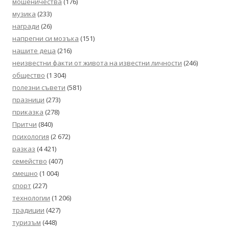
мошеничества
(176)
музика
(233)
награди
(26)
напрегни си мозъка
(151)
нашите деца
(216)
неизвестни факти от живота на известни личности
(246)
общество
(1 304)
полезни съвети
(581)
празници
(273)
приказка
(278)
Притчи
(840)
психология
(2 672)
разказ
(4 421)
семейство
(407)
смешно
(1 004)
спорт
(227)
технологии
(1 206)
традиции
(427)
туризъм
(448)