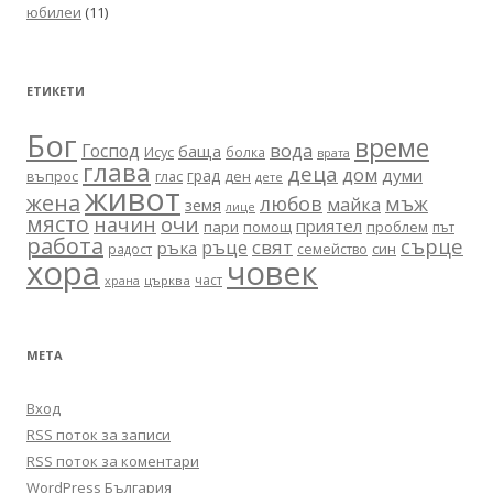
юбилеи
(11)
ЕТИКЕТИ
Бог
време
вода
Господ
баща
Исус
болка
врата
глава
деца
дом
думи
град
въпрос
глас
ден
дете
живот
жена
любов
мъж
майка
земя
лице
място
очи
начин
приятел
пари
помощ
проблем
път
работа
сърце
ръце
свят
ръка
син
радост
семейство
хора
човек
част
църква
храна
МЕТА
Вход
RSS поток за записи
RSS поток за коментари
WordPress България