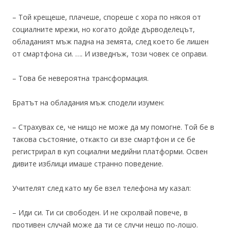
– Той крещеше, плачеше, спореше с хора по някоя от
социалните мрежи, но когато дойде дърводелецът,
обладаният мъж падна на земята, след което бе лишен
от смартфона си. …. И изведнъж, този човек се оправи.
– Това бе невероятна трансформация.
Братът на обладания мъж сподели изумен:
– Страхувах се, че нищо не може да му помогне. Той бе в
такова състояние, откакто си взе смартфон и се бе
регистрирал в куп социални медийни платформи. Освен
дивите изблици имаше странно поведение.
Учителят след като му бе взел телефона му казал:
– Иди си. Ти си свободен. И не скролвай повече, в
противен случай може да ти се случи нещо по-лошо.