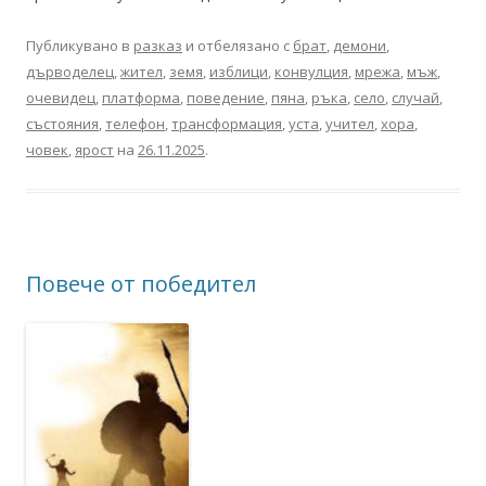
Публикувано в
разказ
и отбелязано с
брат
,
демони
,
дърводелец
,
жител
,
земя
,
изблици
,
конвулция
,
мрежа
,
мъж
,
очевидец
,
платформа
,
поведение
,
пяна
,
ръка
,
село
,
случай
,
състояния
,
телефон
,
трансформация
,
уста
,
учител
,
хора
,
човек
,
ярост
на
26.11.2025
.
Повече от победител