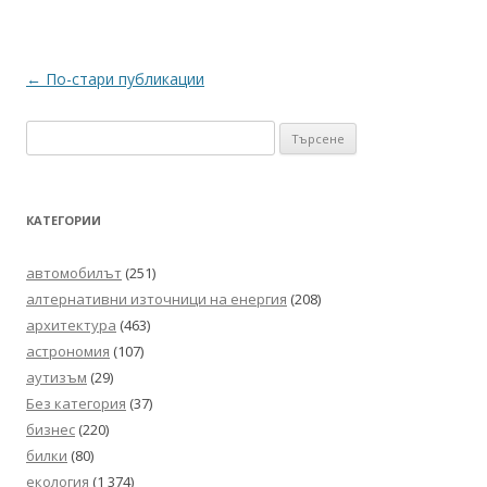
Навигация
←
По-стари публикации
в
Търсене
публикациите
за:
КАТЕГОРИИ
автомобилът
(251)
алтернативни източници на енергия
(208)
архитектура
(463)
астрономия
(107)
аутизъм
(29)
Без категория
(37)
бизнес
(220)
билки
(80)
екология
(1 374)