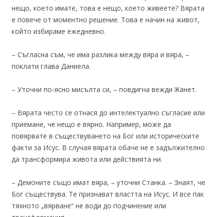
нещо, което имате, това е нещо, което живеете? Вярата
е повече от моментно решение. Това е начин на живот,
който избираме ежедневно.
– Съгласна съм, че има разлика между вяра и вяра, –
поклати глава Даниела.
– Уточни по-ясно мисълта си, – повдигна вежди Жанет.
– Вярата често се отнася до интелектуално съгласие или
приемане, че нещо е вярно. Например, може да
повярвате в съществуването на Бог или историческите
факти за Исус. В случая вярата обаче не е задължително
да трансформира живота или действията ни.
– Демоните също имат вяра, – уточни Станка. – Знаят, че
Бог съществува. Те признават властта на Исус. И все пак
тяхното „вярване“ не води до подчинение или