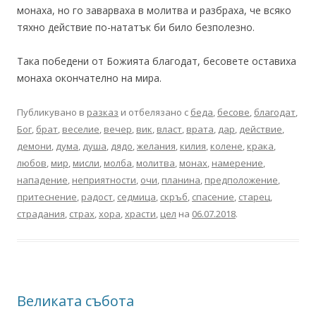
монаха, но го заварваха в молитва и разбраха, че всяко
тяхно действие по-нататък би било безполезно.
Така победени от Божията благодат, бесовете оставиха
монаха окончателно на мира.
Публикувано в
разказ
и отбелязано с
беда
,
бесове
,
благодат
,
Бог
,
брат
,
веселие
,
вечер
,
вик
,
власт
,
врата
,
дар
,
действие
,
демони
,
дума
,
душа
,
дядо
,
желания
,
килия
,
колене
,
крака
,
любов
,
мир
,
мисли
,
молба
,
молитва
,
монах
,
намерение
,
нападение
,
неприятности
,
очи
,
планина
,
предположение
,
притеснение
,
радост
,
седмица
,
скръб
,
спасение
,
старец
,
страдания
,
страх
,
хора
,
храсти
,
цел
на
06.07.2018
.
Великата събота