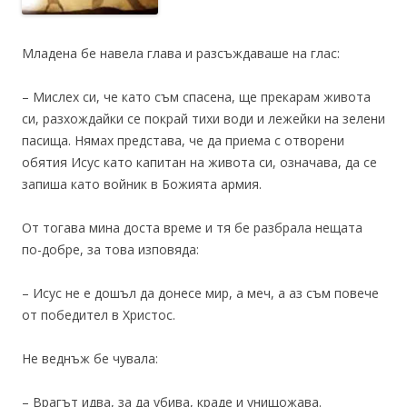
Младена бе навела глава и разсъждаваше на глас:
– Мислех си, че като съм спасена, ще прекарам живота
си, разхождайки се покрай тихи води и лежейки на зелени
пасища. Нямах представа, че да приема с отворени
обятия Исус като капитан на живота си, означава, да се
запиша като войник в Божията армия.
От тогава мина доста време и тя бе разбрала нещата
по-добре, за това изповяда:
– Исус не е дошъл да донесе мир, а меч, а аз съм повече
от победител в Христос.
Не веднъж бе чувала:
– Врагът идва, за да убива, краде и унищожава.