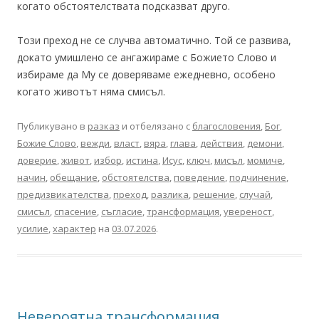
когато обстоятелствата подсказват друго.
Този преход не се случва автоматично. Той се развива,
докато умишлено се ангажираме с Божието Слово и
избираме да Му се доверяваме ежедневно, особено
когато животът няма смисъл.
Публикувано в
разказ
и отбелязано с
благословения
,
Бог
,
Божие Слово
,
вежди
,
власт
,
вяра
,
глава
,
действия
,
демони
,
доверие
,
живот
,
избор
,
истина
,
Исус
,
ключ
,
мисъл
,
момиче
,
начин
,
обещание
,
обстоятелства
,
поведение
,
подчинение
,
предизвикателства
,
преход
,
разлика
,
решение
,
случай
,
смисъл
,
спасение
,
съгласие
,
трансформация
,
увереност
,
усилие
,
характер
на
03.07.2026
.
Невероятна трансформация