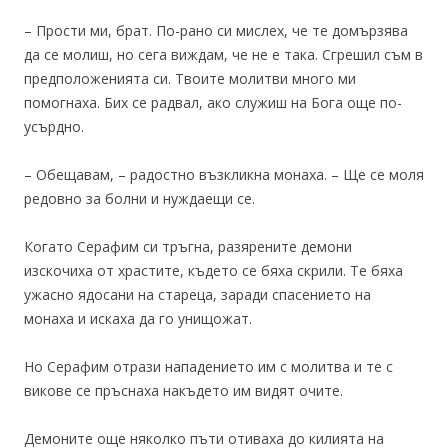
– Прости ми, брат. По-рано си мислех, че те домързява
да се молиш, но сега виждам, че не е така. Сгрешил съм в
предположенията си. Твоите молитви много ми
помогнаха. Бих се радвал, ако служиш на Бога още по-
усърдно.
– Обещавам, – радостно възкликна монаха. – Ще се моля
редовно за болни и нуждаещи се.
Когато Серафим си тръгна, разярените демони
изскочиха от храстите, където се бяха скрили. Те бяха
ужасно ядосани на стареца, заради спасението на
монаха и искаха да го унищожат.
Но Серафим отрази нападението им с молитва и те с
викове се пръснаха накъдето им видят очите.
Демоните още няколко пъти отиваха до килията на