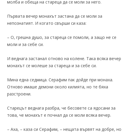
молба и обеща на стареца да се моли за него.
Първата вечер монахът застана да се моли за
непознатият. И когато свърши си каза:
– О, грешна душо, за стареца се помоли, а защо не се
моли и за себе си.
И веднага застанал отново на колене. Така всяка вечер
монахът се молеше за стареца и за себе си.
Мина една седмица. Серафим пак дойде при монаха.
Отново имаше демони около килията, но те бяха
разстроени.
Старецът веднага разбра, че бесовете са ядосани за
това, че монахът е почнал да се моли всяка вечер.
– Аха, – каза си Серафим, – нещата вървят на добре, но