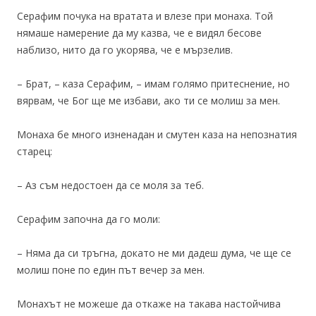
Серафим почука на вратата и влезе при монаха. Той
нямаше намерение да му казва, че е видял бесове
наблизо, нито да го укорява, че е мързелив.
– Брат, – каза Серафим, – имам голямо притеснение, но
вярвам, че Бог ще ме избави, ако ти се молиш за мен.
Монаха бе много изненадан и смутен каза на непознатия
старец:
– Аз съм недостоен да се моля за теб.
Серафим започна да го моли:
– Няма да си тръгна, докато не ми дадеш дума, че ще се
молиш поне по един път вечер за мен.
Монахът не можеше да откаже на такава настойчива