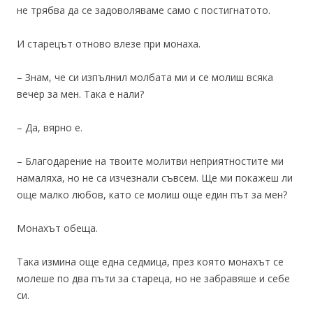
не трябва да се задоволяваме само с постигнатото.
И старецът отново влезе при монаха.
– Знам, че си изпълнил молбата ми и се молиш всяка
вечер за мен. Така е нали?
– Да, вярно е.
– Благодарение на твоите молитви неприятностите ми
намаляха, но не са изчезнали съвсем. Ще ми покажеш ли
още малко любов, като се молиш още един път за мен?
Монахът обеща.
Така измина още една седмица, през която монахът се
молеше по два пъти за стареца, но не забравяше и себе
си.