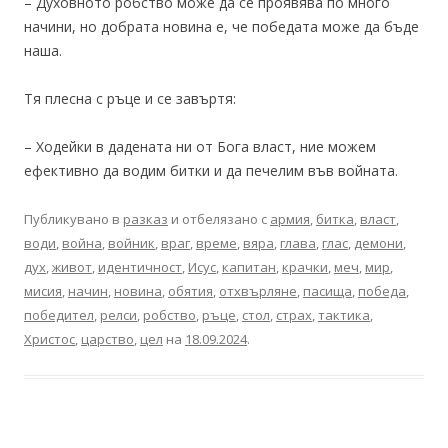
– Духовното робство може да се проявява по много
начини, но добрата новина е, че победата може да бъде
наша.
Тя плесна с ръце и се завъртя:
– Ходейки в дадената ни от Бога власт, ние можем
ефективно да водим битки и да печелим във войната.
Публикувано в
разказ
и отбелязано с
армия
,
битка
,
власт
,
води
,
война
,
войник
,
враг
,
време
,
вяра
,
глава
,
глас
,
демони
,
дух
,
живот
,
идентичност
,
Исус
,
капитан
,
крачки
,
меч
,
мир
,
мисия
,
начин
,
новина
,
обятия
,
отхвърляне
,
пасища
,
победа
,
победител
,
релси
,
робство
,
ръце
,
стол
,
страх
,
тактика
,
Христос
,
царство
,
цел
на
18.09.2024
.