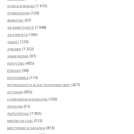
етика и морал
(1 615)
етимология
(120)
живопис
(67)
за животните
(1 048)
за книгата
(165)
защо?
(123)
здраве
(1 322)
земеделие
(97)
изкуство
(455)
Израел
(94)
икономика
(113)
интересното в растителния свят
(427)
история
(955)
кулинарни изненади
(103)
легенди
(51)
любопитно
(7 955)
мисли на глас
(512)
мистерии и загадки
(813)