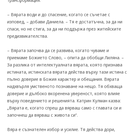
трансформация.
– Вярата води и до спасение, когато се съчетае с
изповед, – добави Даниела. – Тя е достатъчна, за да ни
спаси, но не стига, за да ни поддържа през житейските
предизвикателства.
– Вярата започва да се развива, когато чуваме и
приемаме Божието Слово, – опита да обобщи Лиляна. –
За разлика от интелектуалната вярата, която признава
истината, истинската вярата действа върху тази истина с
пълно доверие в Божия характер и обещания. Вярата
надхвърля умственото познаване на нещо. Тя обхваща
доверие и дълбоко вкоренена увереност, която влияе
върху поведението и решенията. Катрин Кулман казва:
„Вярата е, когато спреш да вярваш само с главата си и
започнеш да вярваш с живота си“.
Вяра е съзнателен избор и усилие. Тя действа дори,