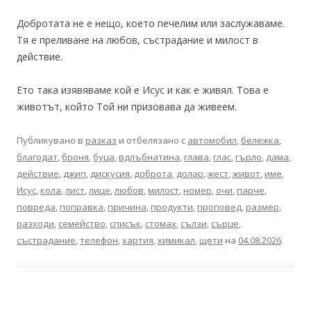
Добротата не е нещо, което печелим или заслужаваме.
Тя е преливане на любов, състрадание и милост в
действие.
Ето така изявяваме кой е Исус и как е живял. Това е
животът, който Той ни призовава да живеем.
Публикувано в
разказ
и отбелязано с
автомобил
,
бележка
,
благодат
,
броня
,
буца
,
вдлъбнатина
,
глава
,
глас
,
гърло
,
дама
,
действие
,
джип
,
дискусия
,
доброта
,
долар
,
жест
,
живот
,
име
,
Исус
,
кола
,
лист
,
лице
,
любов
,
милост
,
номер
,
очи
,
парче
,
повреда
,
поправка
,
причина
,
продукти
,
проповед
,
размер
,
разходи
,
семейство
,
списък
,
стомах
,
сълзи
,
сърце
,
състрадание
,
телефон
,
хартия
,
химикал
,
щети
на
04.08.2026
.