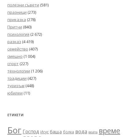
полезни съвети
(581)
празници
(273)
приказка
(278)
Притчи
(840)
психология
(2 672)
разказ
(4 419)
семейство
(407)
смешно
(1 004)
спорт
(227)
технологии
(1 206)
традиции
(427)
туризъм
(448)
юбилеи
(11)
ЕТИКЕТИ
Бог
време
вода
Господ
баща
Исус
болка
врата