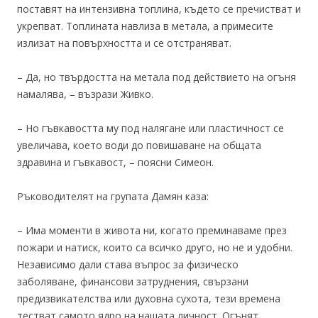
поставят на интензивна топлина, където се пречистват и
укрепват. Топлината навлиза в метала, а примесите
излизат на повърхността и се отстраняват.
– Да, но твърдостта на метала под действието на огъня
намалява, – възрази Живко.
– Но гъвкавостта му под налягане или пластичност се
увеличава, което води до повишаване на общата
здравина и гъвкавост, – поясни Симеон.
Ръководителят на групата Дамян каза:
– Има моменти в живота ни, когато преминаваме през
пожари и натиск, които са всичко друго, но не и удобни.
Независимо дали става въпрос за физическо
заболяване, финансови затруднения, свързани
предизвикателства или духовна сухота, тези времена
тестват самото ядро на нашата личност. Огънят