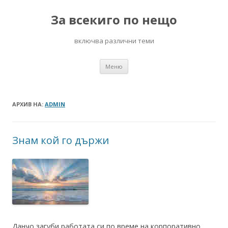
За всекиго по нещо
включва различни теми
Към
Меню
съдържанието
АРХИВ НА:
ADMIN
Знам кой го държи
Данчо загуби работата си по време на корпоративно