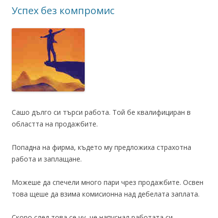
Успех без компромис
Сашо дълго си търси работа. Той бе квалифициран в
областта на продажбите.
Попадна на фирма, където му предложиха страхотна
работа и заплащане.
Можеше да спечели много пари чрез продажбите. Освен
това щеше да взима комисионна над дебелата заплата.
Скоро след това се чу, че напуснал работата си.