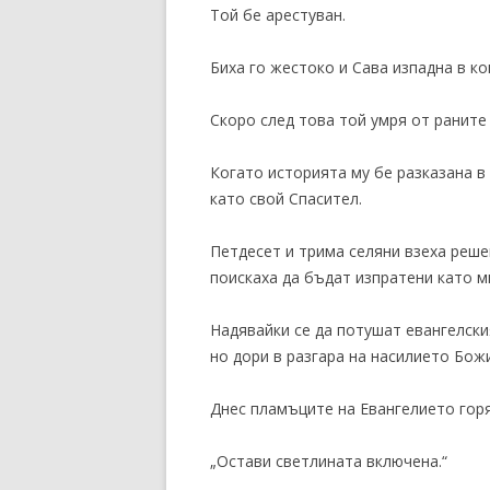
Той бе арестуван.
Биха го жестоко и Сава изпадна в ко
Скоро след това той умря от раните 
Когато историята му бе разказана в
като свой Спасител.
Петдесет и трима селяни взеха реше
поискаха да бъдат изпратени като м
Надявайки се да потушат евангелски
но дори в разгара на насилието Бож
Днес пламъците на Евангелието горя
„Остави светлината включена.“