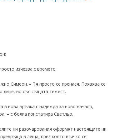
он:
просто изчезва с времето.
тъжно Симеон. – Тя просто се пренася. Появява се
о лице, но със същата тежест.
за в нова връзка с надежда за ново начало,
а, – с болка констатира Светльо.
иналите ни разочарования оформят настоящите ни
 превръща в леща, през която всичко се