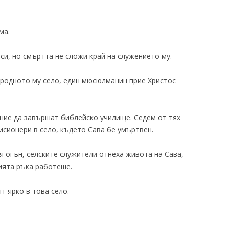
ма.
си, но смъртта не сложи край на служението му.
 родното му село, един мюсюлманин прие Христос
ние да завършат библейско училище. Седем от тях
исионери в село, където Сава бе умъртвен.
я огън, селските служители отнеха живота на Сава,
ията ръка работеше.
т ярко в това село.