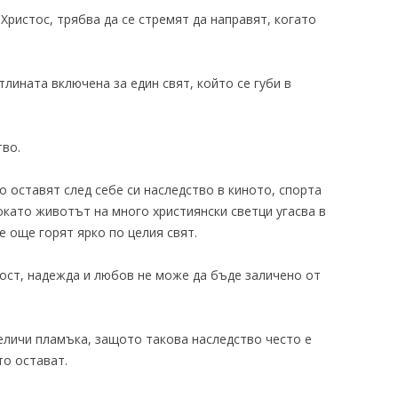
 Христос, трябва да се стремят да направят, когато
лината включена за един свят, който се губи в
тво.
о оставят след себе си наследство в киното, спорта
докато животът на много християнски светци угасва в
е още горят ярко по целия свят.
ост, надежда и любов не може да бъде заличено от
личи пламъка, защото такова наследство често е
то остават.