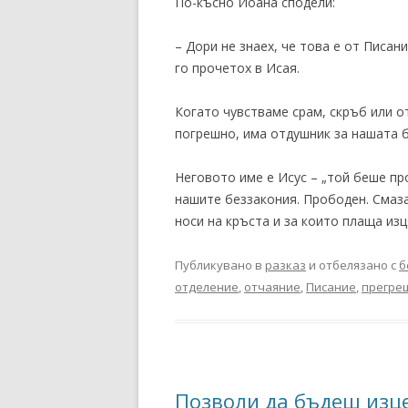
По-късно Йоана сподели:
– Дори не знаех, че това е от Писан
го прочетох в Исая.
Когато чувстваме срам, скръб или от
погрешно, има отдушник за нашата б
Неговото име е Исус – „той беше пр
нашите беззакония. Прободен. Смаза
носи на кръста и за които плаща изц
Публикувано в
разказ
и отбелязано с
б
отделение
,
отчаяние
,
Писание
,
прегре
Позволи да бъдеш изц