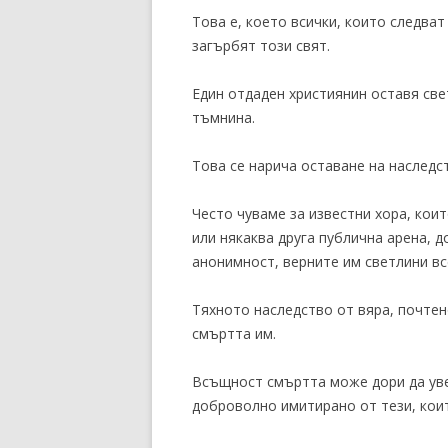
Това е, което всички, които следват
загърбят този свят.
Един отдаден християнин оставя свет
тъмнина.
Това се нарича оставане на наследс
Често чуваме за известни хора, коит
или някаква друга публична арена, 
анонимност, верните им светлини вс
Тяхното наследство от вяра, почтен
смъртта им.
Всъщност смъртта може дори да уве
доброволно имитирано от тези, кои