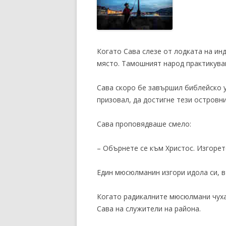
Когато Сава слезе от лодката на ин
място. Тамошният народ практикува
Сава скоро бе завършил библейско у
призовал, да достигне тези островни
Сава проповядваше смело:
– Обърнете се към Христос. Изгорет
Един мюсюлманин изгори идола си, в
Когато радикалните мюсюлмани чуха
Сава на служители на района.