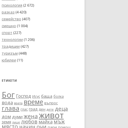
психология
(2 672)
разказ
(4 420)
семейство
(407)
смешно
(1 004)
спорт
(227)
технологии
(1 206)
традиции
(427)
туризъм
(448)
юбилеи
(11)
ЕТИКЕТИ
Бог
Господ
баща
Исус
болка
време
вода
въпрос
врата
глава
деца
град
глас
ден
дете
живот
жена
дом
думи
любов
мъж
майка
земя
лице
място
очи
начин
пари
помощ