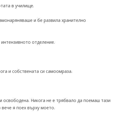
отата в училище.
 самонаряняваше и бе развила хранително
в интензивното отделение.
Бога и собствената си самоомраза.
 и освободена. Никога не е трябвало да поемаш тази
 вече я поех върху моето.