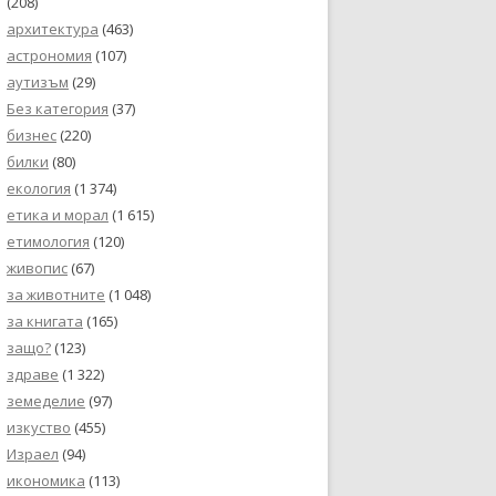
(208)
архитектура
(463)
астрономия
(107)
аутизъм
(29)
Без категория
(37)
бизнес
(220)
билки
(80)
екология
(1 374)
етика и морал
(1 615)
етимология
(120)
живопис
(67)
за животните
(1 048)
за книгата
(165)
защо?
(123)
здраве
(1 322)
земеделие
(97)
изкуство
(455)
Израел
(94)
икономика
(113)