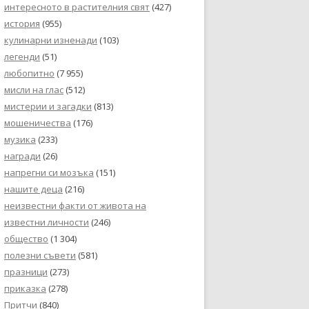
интересното в растителния свят
(427)
история
(955)
кулинарни изненади
(103)
легенди
(51)
любопитно
(7 955)
мисли на глас
(512)
мистерии и загадки
(813)
мошеничества
(176)
музика
(233)
награди
(26)
напрегни си мозъка
(151)
нашите деца
(216)
неизвестни факти от живота на
известни личности
(246)
общество
(1 304)
полезни съвети
(581)
празници
(273)
приказка
(278)
Притчи
(840)