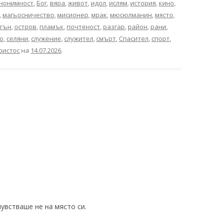
нонимност
,
Бог
,
вяра
,
живот
,
идол
,
ислям
,
история
,
кино
,
,
магьосничество
,
мисионер
,
мрак
,
мюсюлманин
,
място
,
гън
,
остров
,
пламък
,
почтеност
,
разгар
,
район
,
рани
,
о
,
селяни
,
служение
,
служител
,
смърт
,
Спасител
,
спорт
,
ристос
на
14.07.2026
.
увстваше не на място си.