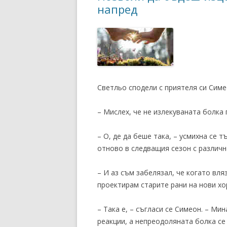
напред
Светльо сподели с приятеля си Симе
– Мислех, че не излекуваната болка 
– О, де да беше така, – усмихна се 
отново в следващия сезон с различн
– И аз съм забелязал, че когато вля
проектирам старите рани на нови хор
– Така е, – съгласи се Симеон. – М
реакции, а непреодоляната болка се