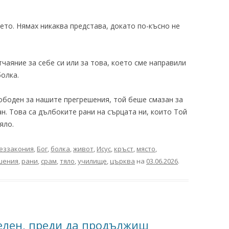
ието. Нямах никаква представа, докато по-късно не
чаяние за себе си или за това, което сме направили
олка.
ободен за нашите прегрешения, той беше смазан за
н. Това са дълбоките рани на сърцата ни, които Той
яло.
еззакония
,
Бог
,
болка
,
живот
,
Исус
,
кръст
,
място
,
шения
,
рани
,
срам
,
тяло
,
училище
,
църква
на
03.06.2026
.
елен, преди да продължиш