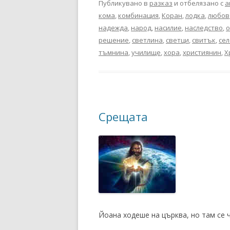
Публикувано в
разказ
и отбелязано с
а
кома
,
комбинация
,
Коран
,
лодка
,
любов
надежда
,
народ
,
насилие
,
наследство
,
о
решение
,
светлина
,
светци
,
свитък
,
сел
тъмнина
,
училище
,
хора
,
християнин
,
Х
Срещата
Йоана ходеше на църква, но там се ч