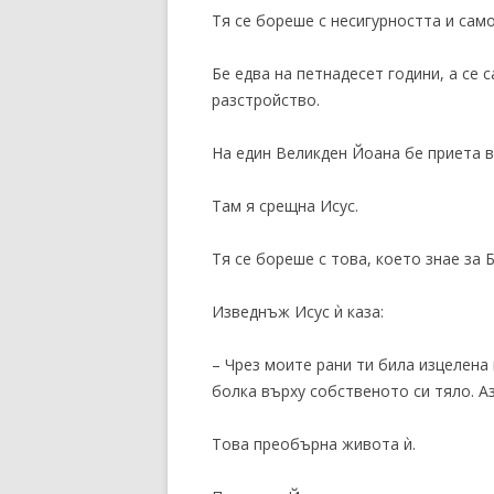
Тя се бореше с несигурността и сам
Бе едва на петнадесет години, а се
разстройство.
На един Великден Йоана бе приета 
Там я срещна Исус.
Тя се бореше с това, което знае за 
Изведнъж Исус ѝ каза:
– Чрез моите рани ти била изцелена
болка върху собственото си тяло. Аз
Това преобърна живота ѝ.