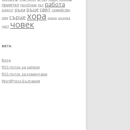
работа
приятел
проблем
път
ръце
свят
ръка
радост
семейство
хора
сърце
син
църква
храна
човек
част
МЕТА
Вход
RSS поток за записи
RSS поток за коментари
WordPress България