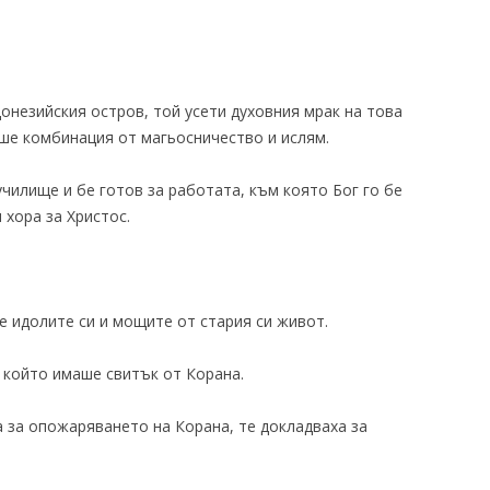
донезийския остров, той усети духовния мрак на това
ше комбинация от магьосничество и ислям.
чилище и бе готов за работата, към която Бог го бе
 хора за Христос.
е идолите си и мощите от стария си живот.
 който имаше свитък от Корана.
 за опожаряването на Корана, те докладваха за