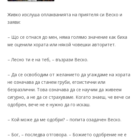
Живко изслуша оплакванията на приятеля си Веско и
заяви:
– Що се отнася до мен, няма голямо значение как биха
ме оценили хората или някой човешки авторитет.
– Лесно ти е на теб, – възрази Веско.
– Да се ​​освободим от желанието да угаждаме на хората
не означава да станем груби, егоистични или
безразлични. Това означава да се научим да живеем
сигурно, а не да се страхуваме. Когато знаеш, че вече си
одобрен, вече не е нужно да го искаш.
– Кой може да ме одобри? – попита озадачен Веско.
– Бог, – последва отговора. – Божието одобрение не е