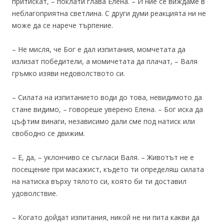
притискат, – поклати глава Елена. – И ние се виждаме в
неблагоприятна светлина. С други думи реакцията ни не
може да се нарече търпение.
– Не мисля, че Бог е дал изпитания, момчетата да
излизат победители, а момичетата да плачат, – Валя
гръмко изяви недоволството си.
– Силата на изпитанието води до това, невидимото да
стане видимо, – говореше уверено Елена. – Бог иска да
цъфтим винаги, независимо дали сме под натиск или
свободно се движим.
– Е, да, – уклончиво се съгласи Валя. – Животът не е
посещение при масажист, където ти определяш силата
на натиска върху тялото си, която би ти доставил
удоволствие.
– Когато дойдат изпитания, никой не ни пита какви да