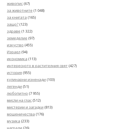
живопис
(67)
за животните
(1 048)
за книгата
(165)
защо?
(123)
здраве
(1 322)
земеделие
(97)
изкуство
(455)
Израел
(94)
икономика
(113)
интересното в растителния свят
(427)
история
(955)
кулинарни изненади
(103)
легенди
(51)
любопитно
(7 955)
мисли на глас
(512)
мистерии и загадки
(813)
мошеничества
(176)
музика
(233)
награди
(26)