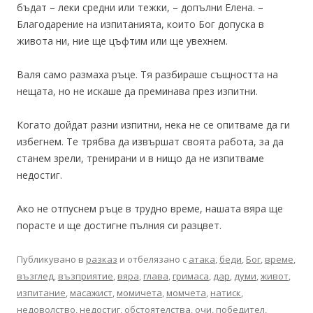
бъдат – леки средни или тежки, – допълни Елена. –
Благодарение на изпитанията, които Бог допуска в
живота ни, ние ще цъфтим или ще увехнем.
Валя само размаха ръце. Тя разбираше същността на
нещата, но не искаше да преминава през изпитни.
Когато дойдат разни изпитни, нека не се опитваме да ги
избегнем. Те трябва да извършат своята работа, за да
станем зрели, тренирани и в нищо да не изпитваме
недостиг.
Ако не отпуснем ръце в трудно време, нашата вяра ще
порасте и ще достигне пълния си разцвет.
Публикувано в
разказ
и отбелязано с
атака
,
беди
,
Бог
,
време
,
възглед
,
възприятие
,
вяра
,
глава
,
гримаса
,
дар
,
думи
,
живот
,
изпитание
,
масажист
,
момичета
,
момчета
,
натиск
,
недоволство
,
недостиг
,
обстоятелства
,
очи
,
победител
,