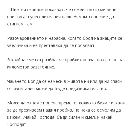
– Цветните знаци показват, че семейството ми вече
пристига в увеселителния парк. Нямам търпение да
стигнем там.
Разочарованието ѝ нарасна, когато броя на знаците се
увеличиха и не преставаха да се появяват.
В крайна сметка разбра, че приближаваха, но са още на
километри разстояние.
Чакането Бог да се намеси в живота ни или да ни спаси
от изпитания може да бъде предизвикателство.
Може да отнеме повече време, отколкото бихме искали,
за да преживеем нашия пробив, но нека се осмелим да
кажем: „Чакай Господа, бъди силен и смел, и чакай
Господа“.