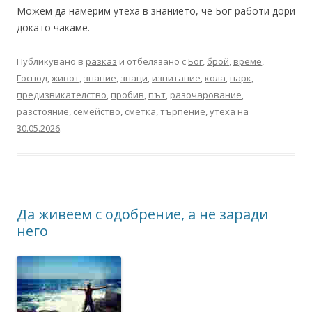
Можем да намерим утеха в знанието, че Бог работи дори
докато чакаме.
Публикувано в
разказ
и отбелязано с
Бог
,
брой
,
време
,
Господ
,
живот
,
знание
,
знаци
,
изпитание
,
кола
,
парк
,
предизвикателство
,
пробив
,
път
,
разочарование
,
разстояние
,
семейство
,
сметка
,
търпение
,
утеха
на
30.05.2026
.
Да живеем с одобрение, а не заради
него