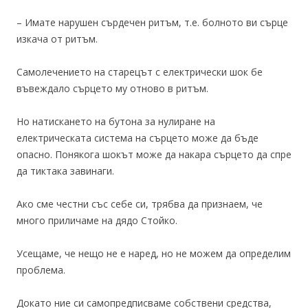
– Имате нарушен сърдечен ритъм, т.е. болното ви сърце
изкача от ритъм.
Самолечението на старецът с електрически шок бе
въвеждало сърцето му отново в ритъм.
Но натискането на бутона за нулиране на
електрическата система на сърцето може да бъде
опасно. Понякога шокът може да накара сърцето да спре
да тиктака завинаги.
Ако сме честни със себе си, трябва да признаем, че
много приличаме на дядо Стойко.
Усещаме, че нещо не е наред, но не можем да определим
проблема.
Докато ние си самопредписваме собствени средства,