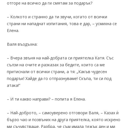
отгоре на всичко да ги смятам за подарък?
– Колкото и странно да ти звучи, когато от всички
страни ни нападнат изпитания, това е дар, – усмихна се
Елена.
Валя въздъхна:
– Вчера звъня на най-добрата си приятелка Катя. Със
сълзи на очите и разказах за бедите, които са ме
притиснали от всички страни, а тя: „Какъв чудесен
подарък! Хайде да го отпразнуваме! Скъпа, ти си под
атака!“
– И ти какво направи? – попита я Елена.
– Най-доброто, – самоуверено отговори Валя, – Казах ѝ
бързо чао и позвъних на друга приятелка, която искрено
ми съчувстваше. Разбра, че съм имала тежък ден и ми