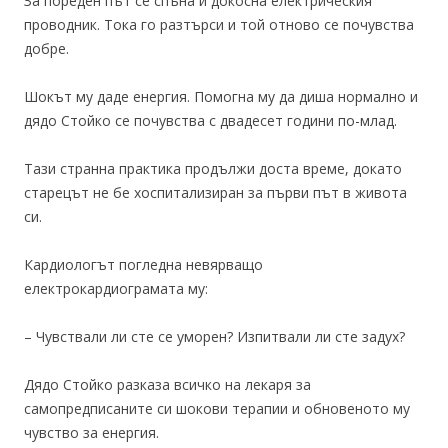
За пореден път се спъна и докосна електрическия
проводник. Тока го разтърси и той отново се почувства
добре.
Шокът му даде енергия. Помогна му да диша нормално и
дядо Стойко се почувства с двадесет години по-млад.
Тази странна практика продължи доста време, докато
старецът не бе хоспитализиран за първи път в живота
си.
Кардиологът погледна невярващо
електрокардиограмата му:
– Чувствали ли сте се уморен? Изпитвали ли сте задух?
Дядо Стойко разказа всичко на лекаря за
самопредписаните си шокови терапии и обновеното му
чувство за енергия.