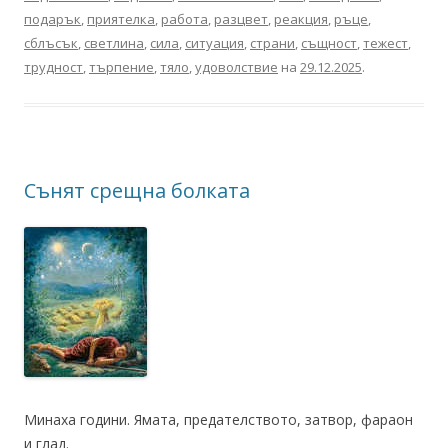
подарък
,
приятелка
,
работа
,
разцвет
,
реакция
,
ръце
,
сблъсък
,
светлина
,
сила
,
ситуация
,
страни
,
същност
,
тежест
,
трудност
,
търпение
,
тяло
,
удоволствие
на
29.12.2025
.
Сънят срещна болката
Минаха години. Ямата, предателството, затвор, фараон
и глад.