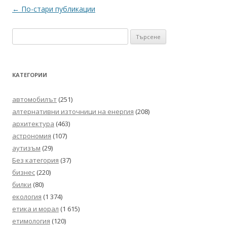
Навигация
←
По-стари публикации
в
Търсене
публикациите
за:
КАТЕГОРИИ
автомобилът
(251)
алтернативни източници на енергия
(208)
архитектура
(463)
астрономия
(107)
аутизъм
(29)
Без категория
(37)
бизнес
(220)
билки
(80)
екология
(1 374)
етика и морал
(1 615)
етимология
(120)