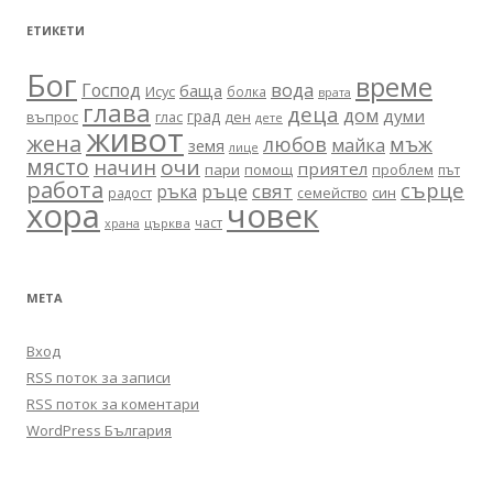
ЕТИКЕТИ
Бог
време
вода
Господ
баща
Исус
болка
врата
глава
деца
дом
думи
град
въпрос
глас
ден
дете
живот
жена
любов
мъж
майка
земя
лице
място
очи
начин
приятел
пари
помощ
проблем
път
работа
сърце
ръце
свят
ръка
син
радост
семейство
хора
човек
част
църква
храна
МЕТА
Вход
RSS поток за записи
RSS поток за коментари
WordPress България