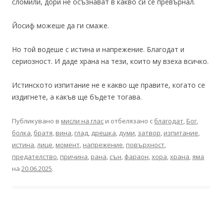
сломили, дори не осъзнават в какво си се превърнал.
Йосиф можеше да ги смаже.
Но той водеше с истина и напрежение. Благодат и
сериозност. И даде храна на тези, които му взеха всичко.
Истинското изпитание не е какво ще правите, когато се
издигнете, а какъв ще бъдете тогава.
Публикувано в
мисли на глас
и отбелязано с
благодат
,
Бог
,
болка
,
братя
,
вина
,
глад
,
дрешка
,
думи
,
затвор
,
изпитание
,
истина
,
лице
,
момент
,
напрежение
,
повърхност
,
предателство
,
причина
,
рана
,
сън
,
фараон
,
хора
,
храна
,
яма
на
20.06.2025
.