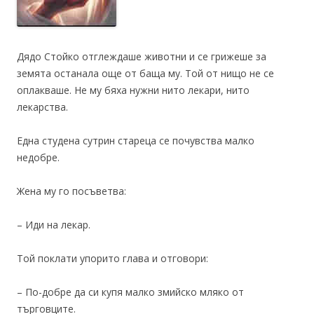
Дядо Стойко отглеждаше животни и се грижеше за
земята останала още от баща му. Той от нищо не се
оплакваше. Не му бяха нужни нито лекари, нито
лекарства.
Една студена сутрин стареца се почувства малко
недобре.
Жена му го посъветва:
– Иди на лекар.
Той поклати упорито глава и отговори:
– По-добре да си купя малко змийско мляко от
търговците.