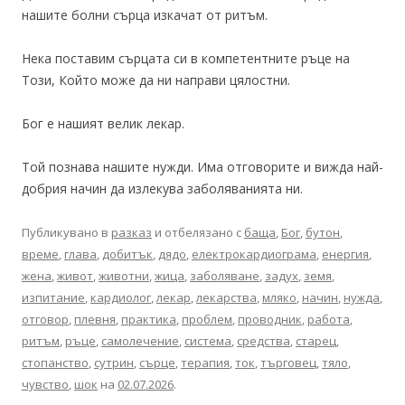
нашите болни сърца изкачат от ритъм.
Нека поставим сърцата си в компетентните ръце на
Този, Който може да ни направи цялостни.
Бог е нашият велик лекар.
Той познава нашите нужди. Има отговорите и вижда най-
добрия начин да излекува заболяванията ни.
Публикувано в
разказ
и отбелязано с
баща
,
Бог
,
бутон
,
време
,
глава
,
добитък
,
дядо
,
електрокардиограма
,
енергия
,
жена
,
живот
,
животни
,
жица
,
заболяване
,
задух
,
земя
,
изпитание
,
кардиолог
,
лекар
,
лекарства
,
мляко
,
начин
,
нужда
,
отговор
,
плевня
,
практика
,
проблем
,
проводник
,
работа
,
ритъм
,
ръце
,
самолечение
,
система
,
средства
,
старец
,
стопанство
,
сутрин
,
сърце
,
терапия
,
ток
,
търговец
,
тяло
,
чувство
,
шок
на
02.07.2026
.