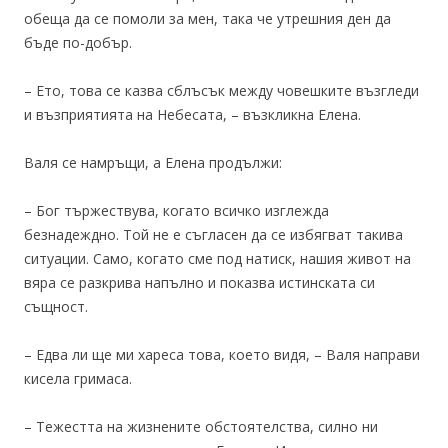
обеща да се помоли за мен, така че утрешния ден да
бъде по-добър.
– Ето, това се казва сблъсък между човешките възгледи
и възприятията на Небесата, – възкликна Елена.
Валя се намръщи, а Елена продължи:
– Бог тържествува, когато всичко изглежда
безнадеждно. Той не е съгласен да се избягват такива
ситуации. Само, когато сме под натиск, нашия живот на
вяра се разкрива напълно и показва истинската си
същност.
– Едва ли ще ми хареса това, което видя, – Валя направи
кисела гримаса.
– Тежестта на жизнените обстоятелства, силно ни