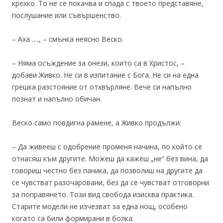
крехко. То не се покачва и спада с твоето представяне,
послушание или съвършенство.
– Аха …., – смънка неясно Веско.
– Няма осъждение за онези, които са в Христос, –
добави Живко. Не си в изпитание с Бога. Не си на една
грешка разстояние от отхвърляне. Вече си напълно
познат и напълно обичан.
Веско само повдигна рамене, а Живко продължи:
– Да живееш с одобрение променя начина, по който се
отнасяш към другите. Можеш да кажеш „не“ без вина, да
говориш честно без паника, да позволиш на другите да
се чувстват разочаровани, без да се чувстват отговорни
за поправянето. Този вид свобода изисква практика.
Старите модели не изчезват за една нощ, особено
когато са били формирани в болка.