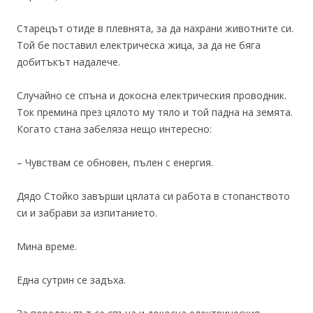
Старецът отиде в плевнята, за да нахрани животните си.
Той бе поставил електрическа жица, за да не бяга
добитъкът надалече.
Случайно се спъна и докосна електрическия проводник.
Ток премина през цялото му тяло и той падна на земята.
Когато стана забеляза нещо интересно:
– Чувствам се обновен, пълен с енергия.
Дядо Стойко завърши цялата си работа в стопанството
си и забрави за изпитанието.
Мина време.
Една сутрин се задъха.