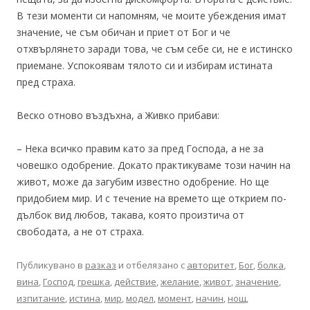
В тези моменти си напомням, че моите убеждения имат
значение, че съм обичан и приет от Бог и че
отхвърлянето заради това, че съм себе си, не е истинско
приемане. Успокоявам тялото си и избирам истината
пред страха.
Веско отново въздъхна, а Живко прибави:
– Нека всичко правим като за пред Господа, а не за
човешко одобрение. Докато практикуваме този начин на
живот, може да загубим известно одобрение. Но ще
придобием мир. И с течение на времето ще открием по-
дълбок вид любов, такава, която произтича от
свободата, а не от страха.
Публикувано в
разказ
и отбелязано с
авторитет
,
Бог
,
болка
,
вина
,
Господ
,
грешка
,
действие
,
желание
,
живот
,
значение
,
изпитание
,
истина
,
мир
,
модел
,
момент
,
начин
,
нощ
,