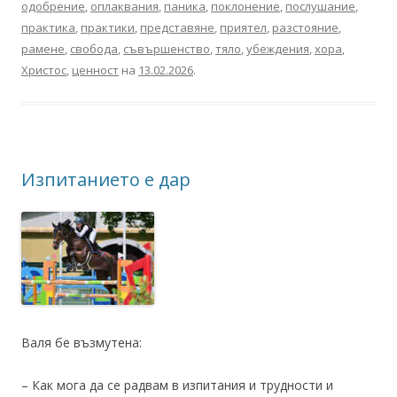
одобрение
,
оплаквания
,
паника
,
поклонение
,
послушание
,
практика
,
практики
,
представяне
,
приятел
,
разстояние
,
рамене
,
свобода
,
съвършенство
,
тяло
,
убеждения
,
хора
,
Христос
,
ценност
на
13.02.2026
.
Изпитанието е дар
Валя бе възмутена:
– Как мога да се радвам в изпитания и трудности и