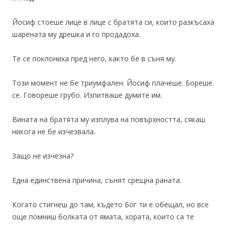
Йосиф стоеше лице в лице с братята си, които разкъсаха
шарената му дрешка и го продадоха.
Те се поклониха пред него, както бе в съня му.
Този момент не бе триумфален. Йосиф плачеше. Бореше
се. Говореше грубо. Изпитваше думите им.
Вината на братята му изплува на повърхността, сякаш
никога не бе изчезвала.
Защо не изчезна?
Една единствена причина, сънят срещна раната.
Когато стигнеш до там, където Бог ти е обещал, но все
още помниш болката от ямата, хората, които са те