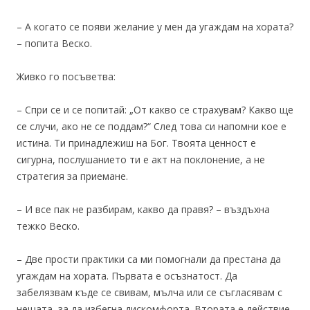
– А когато се появи желание у мен да угаждам на хората?
– попита Веско.
Живко го посъветва:
– Спри се и се попитай: „От какво се страхувам? Какво ще
се случи, ако не се поддам?“ След това си напомни кое е
истина. Ти принадлежиш на Бог. Твоята ценност е
сигурна, послушанието ти е акт на поклонение, а не
стратегия за приемане.
– И все пак не разбирам, какво да правя? – въздъхна
тежко Веско.
– Две прости практики са ми помогнали да престана да
угаждам на хората. Първата е осъзнатост. Да
забелязвам къде се свивам, мълча или се съгласявам с
нещата, за да избегна дискомфорта. Втората е действие.