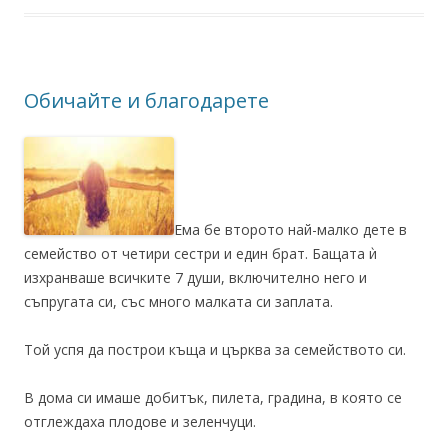
Обичайте и благодарете
Ема бе второто най-малко дете в
семейство от четири сестри и един брат. Бащата ѝ
изхранваше всичките 7 души, включително него и
съпругата си, със много малката си заплата.
Той успя да построи къща и църква за семейството си.
В дома си имаше добитък, пилета, градина, в която се
отглеждаха плодове и зеленчуци.