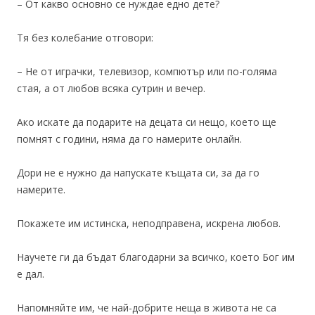
– От какво основно се нуждае едно дете?
Тя без колебание отговори:
– Не от играчки, телевизор, компютър или по-голяма
стая, а от любов всяка сутрин и вечер.
Ако искате да подарите на децата си нещо, което ще
помнят с години, няма да го намерите онлайн.
Дори не е нужно да напускате къщата си, за да го
намерите.
Покажете им истинска, неподправена, искрена любов.
Научете ги да бъдат благодарни за всичко, което Бог им
е дал.
Напомняйте им, че най-добрите неща в живота не са