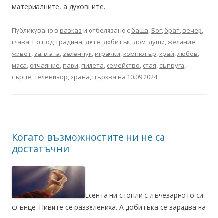
материалните, а духовните.
Публикувано в
разказ
и отбелязано с
баща
,
Бог
,
брат
,
вечер
,
глава
,
Господ
,
градина
,
дете
,
добитък
,
дом
,
души
,
желание
,
живот
,
заплата
,
зеленчук
,
играчки
,
компютър
,
край
,
любов
,
маса
,
отчаяние
,
пари
,
пилета
,
семейство
,
стая
,
съпруга
,
сърце
,
телевизор
,
храна
,
църква
на
10.09.2024
.
Когато възможностите ни не са
достатъчни
Есента ни стопли с лъчезарното си
слънце. Нивите се раззелениха. А добитъка се зарадва на