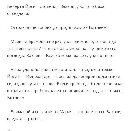
Вечерта Йосиф сподели с Захари, у когото бяха
отседнали:
– Сутринта ще трябва да продължим за Витлеем.
– Мария е бременна не рискуваш ли много, отново да
тръгнеш на път? Тя е толкова уморена. – угрижено го
погледна Захари. – Всичко може да се случи по пътя.
– Не за удоволствие съм тръгнал, – въздъхна тежко
Йосиф. – Императорът е решил да преброи поданиците
си, издал е указ за това. Всеки трябва да бъде отбелязан
в книгата за преброяването в родния си град, а аз съм от
Витлеем.
– Внимавай и се грижи за Мария, – посъветва го Захари,
преди да тръгнат.