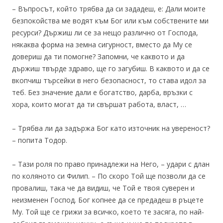
– Въпросът, който трябва да си зададеш, е: Дали моите
безпокойства ме водят към Бог или към собствените ми
ресурси? Държиш ли се за нещо различно от Господа,
някаква форма на земна сигурност, вместо да Му се
довериш да ти помогне? Запомни, че каквото и да
държиш твърде здраво, ще го загубиш. В каквото и да се
вкопчиш търсейки в него безопасност, то става идол за
теб. Без значение дали е богатство, дарба, връзки с
хора, които могат да ти свършат работа, власт, …
– Трябва ли да задържа Бог като източник на увереност?
– попита Тодор.
– Тази роля по право принадлежи на Него, – удари с длан
по коляното си Филип. – По скоро Той ще позволи да се
провалиш, така че да видиш, че Той е твоя суверен и
неизменен Господ. Бог копнее да се предадеш в ръцете
Му. Той ще се грижи за всичко, което те засяга, по най-