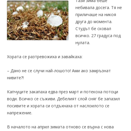
Тази зима беше
небивала досега. Тя не
приличаше на никоя
друга до момента.
Студът бе сковал
всичко. 27 градуса под
нулата.
Хората се разтревожиха и завайкаха:
– Дано не се случи най-лошото! Ами ако замръзнат
нивите?!
Капчуците закапаха едва през март и потекоха потоци
води. Всичко се съживи. Дебелият слой сняг бе запазил
посивите и хората си отдъхнаха от наслоилото се
напрежение.
В началото на април зимата отново се върна с нова