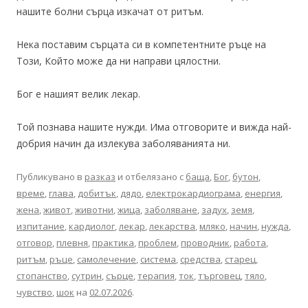
нашите болни сърца изкачат от ритъм.
Нека поставим сърцата си в компетентните ръце на
Този, Който може да ни направи цялостни.
Бог е нашият велик лекар.
Той познава нашите нужди. Има отговорите и вижда най-
добрия начин да излекува заболяванията ни.
Публикувано в
разказ
и отбелязано с
баща
,
Бог
,
бутон
,
време
,
глава
,
добитък
,
дядо
,
електрокардиограма
,
енергия
,
жена
,
живот
,
животни
,
жица
,
заболяване
,
задух
,
земя
,
изпитание
,
кардиолог
,
лекар
,
лекарства
,
мляко
,
начин
,
нужда
,
отговор
,
плевня
,
практика
,
проблем
,
проводник
,
работа
,
ритъм
,
ръце
,
самолечение
,
система
,
средства
,
старец
,
стопанство
,
сутрин
,
сърце
,
терапия
,
ток
,
търговец
,
тяло
,
чувство
,
шок
на
02.07.2026
.