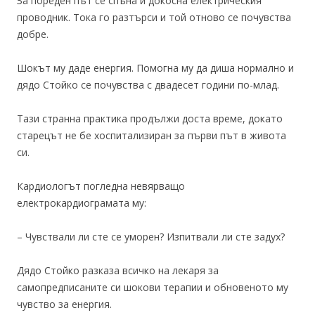
За пореден път се спъна и докосна електрическия
проводник. Тока го разтърси и той отново се почувства
добре.
Шокът му даде енергия. Помогна му да диша нормално и
дядо Стойко се почувства с двадесет години по-млад.
Тази странна практика продължи доста време, докато
старецът не бе хоспитализиран за първи път в живота
си.
Кардиологът погледна невярващо
електрокардиограмата му:
– Чувствали ли сте се уморен? Изпитвали ли сте задух?
Дядо Стойко разказа всичко на лекаря за
самопредписаните си шокови терапии и обновеното му
чувство за енергия.