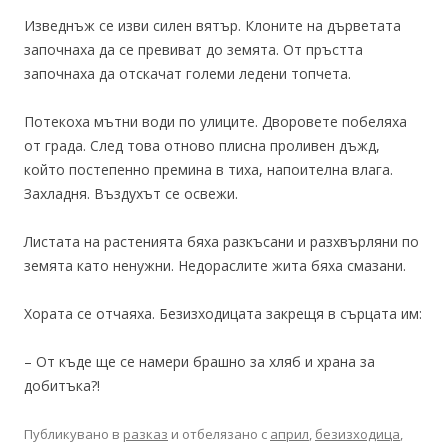
Изведнъж се изви силен вятър. Клоните на дърветата
започнаха да се превиват до земята. От пръстта
започнаха да отскачат големи ледени топчета.
Потекоха мътни води по улиците. Дворовете побеляха
от града. След това отново плисна проливен дъжд,
който постепенно премина в тиха, напоителна влага.
Захладня. Въздухът се освежи.
Листата на растенията бяха разкъсани и разхвърляни по
земята като ненужни. Недораслите жита бяха смазани.
Хората се отчаяха. Безизходицата закрещя в сърцата им:
– От къде ще се намери брашно за хляб и храна за
добитъка?!
Публикувано в
разказ
и отбелязано с
април
,
безизходица
,