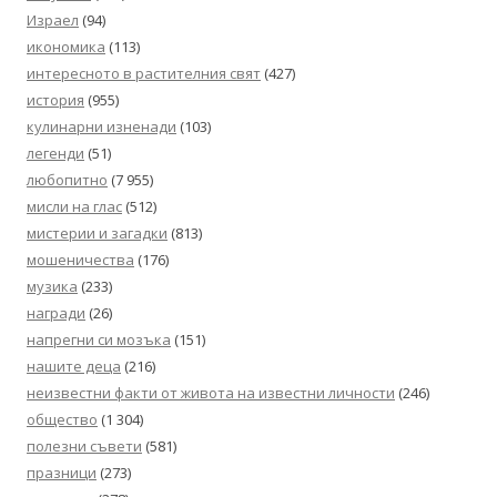
Израел
(94)
икономика
(113)
интересното в растителния свят
(427)
история
(955)
кулинарни изненади
(103)
легенди
(51)
любопитно
(7 955)
мисли на глас
(512)
мистерии и загадки
(813)
мошеничества
(176)
музика
(233)
награди
(26)
напрегни си мозъка
(151)
нашите деца
(216)
неизвестни факти от живота на известни личности
(246)
общество
(1 304)
полезни съвети
(581)
празници
(273)