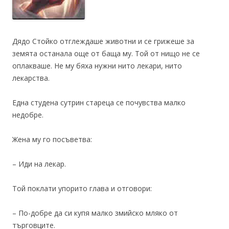
Дядо Стойко отглеждаше животни и се грижеше за
земята останала още от баща му. Той от нищо не се
оплакваше. Не му бяха нужни нито лекари, нито
лекарства.
Една студена сутрин стареца се почувства малко
недобре.
Жена му го посъветва:
– Иди на лекар.
Той поклати упорито глава и отговори:
– По-добре да си купя малко змийско мляко от
търговците.