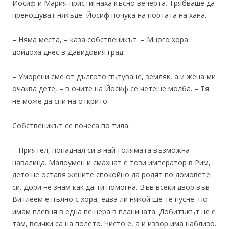
Йосиф и Мария пристигнаха късно вечерта. Трябваше да
пренощуват някъде. Йосиф почука на портата на хана.
– Няма места, – каза собственикът. – Много хора
дойдоха днес в Давидовия град.
– Уморени сме от дългото пътуване, земляк, а и жена ми
очаква дете, – в очите на Йосиф се четеше молба. – Тя
не може да спи на открито.
Собственикът се почеса по тила.
– Приятел, попаднал си в най-голямата възможна
навалица. Малоумен и смахнат е този император в Рим,
дето не оставя жените спокойно да родят по домовете
си. Дори не знам как да ти помогна. Във всеки двор във
Витлеем е пълно с хора, едва ли някой ще те пусне. Но
имам плевня в една пещера в планината. Добитъкът не е
там, всички са на полето. Чисто е, а и извор има наблизо.