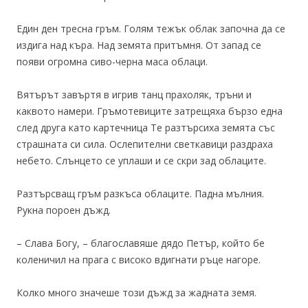
Един ден тресна гръм. Голям тежък облак започна да се
издига над къра. Над земята притъмня. От запад се
появи огромна сиво-черна маса облаци.
Вятърът завъртя в игрив танц прахоляк, тръни и
каквото намери. Гръмотевиците затрещяха бързо една
след друга като картечница Те разтърсиха земята със
страшната си сила. Ослепителни светкавици раздраха
небето. Слънцето се уплаши и се скри зад облаците.
Разтърсващ гръм разкъса облаците. Падна мълния.
Рукна пороен дъжд.
– Слава Богу, – благославяше дядо Петър, който бе
коленичил на прага с високо вдигнати ръце нагоре.
Колко много значеше този дъжд за жадната земя.