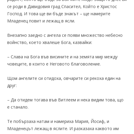
се роди в Давидовия град Спасител, Който е Христос
Господ. И това ще ви бъде знакът – ще намерите
Младенец повит и лежащ в ясли.
Внезапно заедно с ангела се появи множество небесно
войнство, което хвалеше Бога, казвайки:
– Слава на Бога във висините и на земята мир между
човеците, в които е Неговото благоволение.
Щом ангелите си отидоха, овчарите си рекоха един на
друг:
– Да отидем тогава във Витлеем и нека видим това, що
е станало.
Те побързаха натам и намериха Мария, Йосиф, и
Младенецът лежащ в яслите. И разказаха каквото им