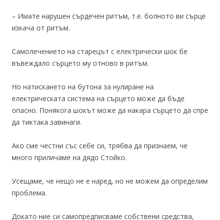
– Имате нарушен сърдечен ритъм, т.е. болното ви сърце
изкача от ритъм.
Самолечението на старецът с електрически шок бе
въвеждало сърцето му отново в ритъм.
Но натискането на бутона за нулиране на
електрическата система на сърцето може да бъде
опасно. Понякога шокът може да накара сърцето да спре
да тиктака завинаги.
Ако сме честни със себе си, трябва да признаем, че
много приличаме на дядо Стойко.
Усещаме, че нещо не е наред, но не можем да определим
проблема.
Докато ние си самопредписваме собствени средства,