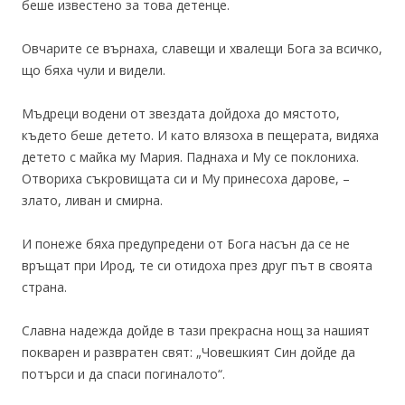
беше известено за това детенце.
Овчарите се върнаха, славещи и хвалещи Бога за всичко,
що бяха чули и видели.
Мъдреци водени от звездата дойдоха до мястото,
където беше детето. И като влязоха в пещерата, видяха
детето с майка му Мария. Паднаха и Му се поклониха.
Отвориха съкровищата си и Му принесоха дарове, –
злато, ливан и смирна.
И понеже бяха предупредени от Бога насън да се не
връщат при Ирод, те си отидоха през друг път в своята
страна.
Славна надежда дойде в тази прекрасна нощ за нашият
покварен и развратен свят: „Човешкият Син дойде да
потърси и да спаси погиналото“.