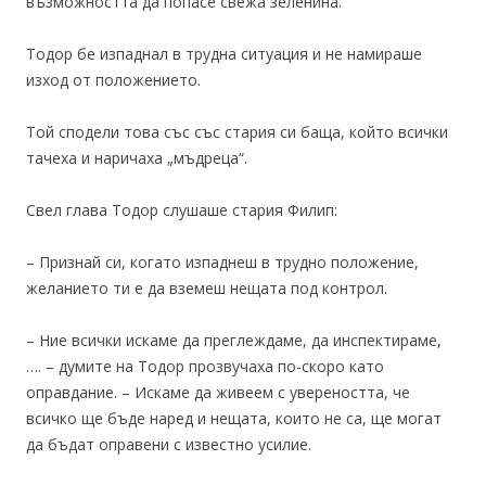
възможността да попасе свежа зеленина.
Тодор бе изпаднал в трудна ситуация и не намираше
изход от положението.
Той сподели това със със стария си баща, който всички
тачеха и наричаха „мъдреца“.
Свел глава Тодор слушаше стария Филип:
– Признай си, когато изпаднеш в трудно положение,
желанието ти е да вземеш нещата под контрол.
– Ние всички искаме да преглеждаме, да инспектираме,
…. – думите на Тодор прозвучаха по-скоро като
оправдание. – Искаме да живеем с увереността, че
всичко ще бъде наред и нещата, които не са, ще могат
да бъдат оправени с известно усилие.