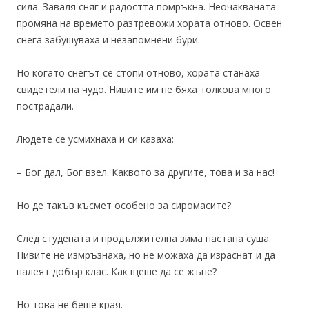
сила. Заваля сняг и радостта помръкна. Неочакваната
промяна на времето разтревожи хората отново. Освен
снега забушуваха и незапомнени бури.
Но когато снегът се стопи отново, хората станаха
свидетели на чудо. Нивите им не бяха толкова много
пострадали.
Людете се усмихнаха и си казаха:
– Бог дал, Бог взел. Каквото за другите, това и за нас!
Но де такъв късмет особено за сиромасите?
След студената и продължителна зима настана суша.
Нивите не измръзнаха, но не можаха да израснат и да
налеят добър клас. Как щеше да се жъне?
Но това не беше края.