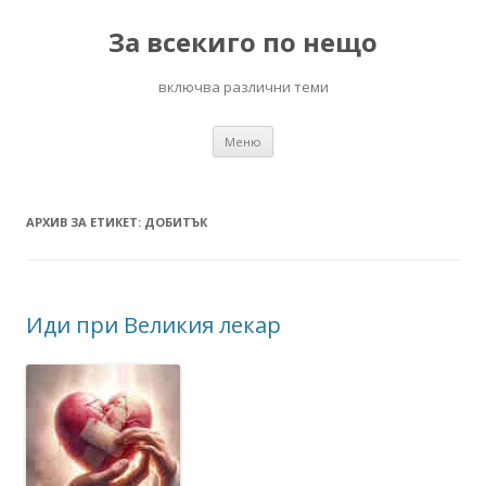
За всекиго по нещо
включва различни теми
Към
Меню
съдържанието
АРХИВ ЗА ЕТИКЕТ:
ДОБИТЪК
Иди при Великия лекар