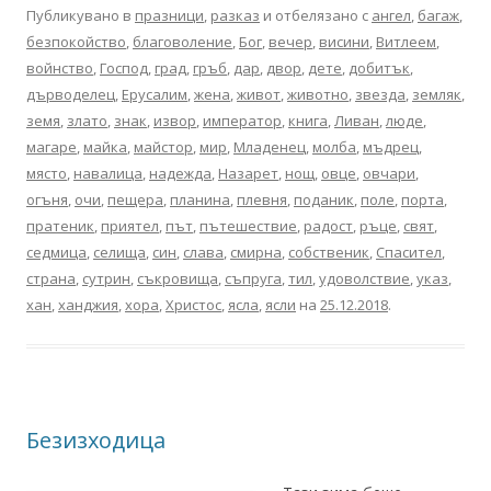
Публикувано в
празници
,
разказ
и отбелязано с
ангел
,
багаж
,
безпокойство
,
благоволение
,
Бог
,
вечер
,
висини
,
Витлеем
,
войнство
,
Господ
,
град
,
гръб
,
дар
,
двор
,
дете
,
добитък
,
дърводелец
,
Ерусалим
,
жена
,
живот
,
животно
,
звезда
,
земляк
,
земя
,
злато
,
знак
,
извор
,
император
,
книга
,
Ливан
,
люде
,
магаре
,
майка
,
майстор
,
мир
,
Младенец
,
молба
,
мъдрец
,
място
,
навалица
,
надежда
,
Назарет
,
нощ
,
овце
,
овчари
,
огъня
,
очи
,
пещера
,
планина
,
плевня
,
поданик
,
поле
,
порта
,
пратеник
,
приятел
,
път
,
пътешествие
,
радост
,
ръце
,
свят
,
седмица
,
селища
,
син
,
слава
,
смирна
,
собственик
,
Спасител
,
страна
,
сутрин
,
съкровища
,
съпруга
,
тил
,
удоволствие
,
указ
,
хан
,
ханджия
,
хора
,
Христос
,
ясла
,
ясли
на
25.12.2018
.
Безизходица