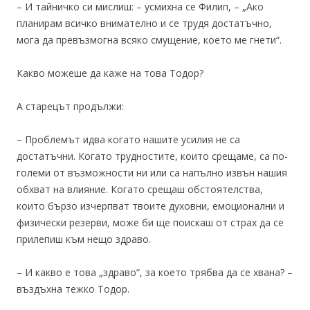
– И тайничко си мислиш: – усмихна се Филип, – „Ако
планирам всичко внимателно и се трудя достатъчно,
мога да превъзмогна всяко смущение, което ме гнети“.
Какво можеше да каже на това Тодор?
А старецът продължи:
– Проблемът идва когато нашите усилия не са
достатъчни. Когато трудностите, които срещаме, са по-
големи от възможности ни или са напълно извън нашия
обхват на влияние. Когато срещаш обстоятелства,
които бързо изчерпват твоите духовни, емоционални и
физически резерви, може би ще поискаш от страх да се
прилепиш към нещо здраво.
– И какво е това „здраво“, за което трябва да се хвана? –
въздъхна тежко Тодор.