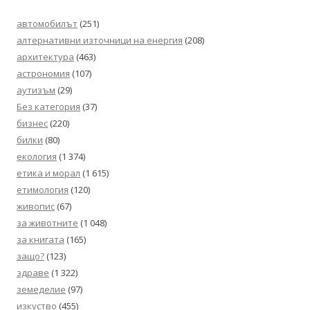
автомобилът
(251)
алтернативни източници на енергия
(208)
архитектура
(463)
астрономия
(107)
аутизъм
(29)
Без категория
(37)
бизнес
(220)
билки
(80)
екология
(1 374)
етика и морал
(1 615)
етимология
(120)
живопис
(67)
за животните
(1 048)
за книгата
(165)
защо?
(123)
здраве
(1 322)
земеделие
(97)
изкуство
(455)