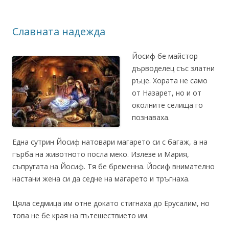
Славната надежда
Йосиф бе майстор
дърводелец със златни
ръце. Хората не само
от Назарет, но и от
околните селища го
познаваха.
Една сутрин Йосиф натовари магарето си с багаж, а на
гърба на животното посла меко. Излезе и Мария,
съпругата на Йосиф. Тя бе бременна. Йосиф внимателно
настани жена си да седне на магарето и тръгнаха.
Цяла седмица им отне докато стигнаха до Ерусалим, но
това не бе края на пътешествието им.