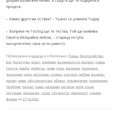
добрия възможен начин, а също и ще те подкрепя в
процеса.
– Какво друго ми остава? – тъжно се усмихна Тодор.
– Въпреки че Господ ще те тества, Той ще изявява
Своята безкрайна любов, – стареца потупа
насърчително сина си по рамото.
Публикувано в
разказ
и отбелязано с
баща
,
безпокойство
,
Бог
,
богатство
,
власт
,
влияние
,
възможности
,
въпрос
,
глава
,
Господ
,
дарба
,
добитък
,
думи
,
есен
,
желание
,
зеленина
,
значение
,
идол
,
източник
,
коляно
,
контрол
,
любов
,
мъдрец
,
начин
,
ниви
,
обстоятелства
,
обхват
,
оправдание
,
положение
,
проблем
,
процес
,
рамо
,
резерви
,
ресурси
,
роля
,
ръце
,
ситуация
,
смущение
,
страх
,
трудности
,
увереност
,
усилия
,
форма
на
27.10.2022
.