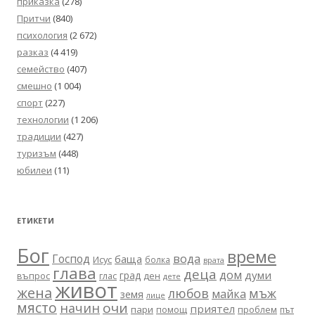
приказка
(278)
Притчи
(840)
психология
(2 672)
разказ
(4 419)
семейство
(407)
смешно
(1 004)
спорт
(227)
технологии
(1 206)
традиции
(427)
туризъм
(448)
юбилеи
(11)
ЕТИКЕТИ
Бог
време
вода
Господ
баща
Исус
болка
врата
глава
деца
дом
думи
град
въпрос
глас
ден
дете
живот
жена
любов
мъж
майка
земя
лице
място
очи
начин
приятел
пари
помощ
проблем
път