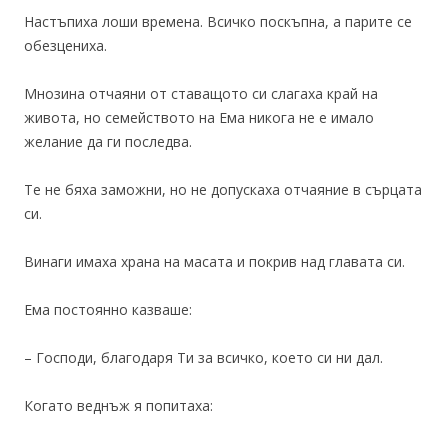
Настъпиха лоши времена. Всичко поскъпна, а парите се
обезцениха.
Мнозина отчаяни от ставащото си слагаха край на
живота, но семейството на Ема никога не е имало
желание да ги последва.
Те не бяха заможни, но не допускаха отчаяние в сърцата
си.
Винаги имаха храна на масата и покрив над главата си.
Ема постоянно казваше:
– Господи, благодаря Ти за всичко, което си ни дал.
Когато веднъж я попитаха: