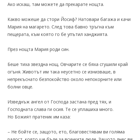
Ако искаш, там можете да прекарате нощта.
Какво можеше да стори Йосиф? Натовари багажа и качи
Мария на магарето. След това бавно тръгна към
пещерата, към която го бе упътил ханджията.
През нощта Мария роди син.
Беше тиха звездна нощ. Овчарите се бяха сгушили край
огъня. Животът им така неусетно се изнизваше, в
непрекъснато безпокойство около непокорните или
болни овце.
Изведнъж ангел от Господа застана пред тях, и
Господната слава ги осия. Те се уплашиха много.
Но Божият пратеник им каза:
– Не бойте се, защото, ето, благовестявам ви голяма
радост, която ще бъде за всичките люде. Защото днес ви