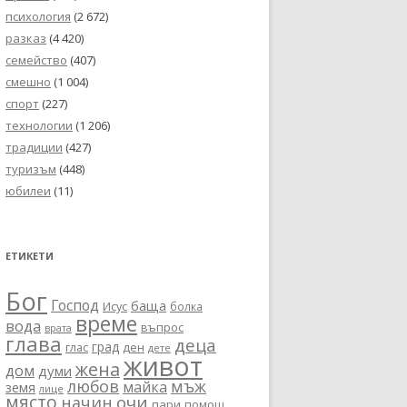
психология
(2 672)
разказ
(4 420)
семейство
(407)
смешно
(1 004)
спорт
(227)
технологии
(1 206)
традиции
(427)
туризъм
(448)
юбилеи
(11)
ЕТИКЕТИ
Бог
Господ
баща
Исус
болка
време
вода
въпрос
врата
глава
деца
град
глас
ден
дете
живот
жена
дом
думи
любов
мъж
майка
земя
лице
място
очи
начин
пари
помощ