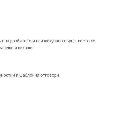
т на разбитото и неизлекувано сърце, което се
лачеше и викаше:
хностни и шаблонни отговори.