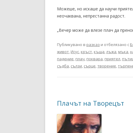
Можеше, но искаше да научи приятел
неочаквана, непрестанна радост.
„Вечер може да влезе плач да пренощ
Публикувано в
разказ
и отбелязано с
Б
живот
,
Исус
,
кръст
,
къща
,
лъжа
,
мъка
,
н
падение
,
плач
,
поквара
,
приятел
,
пъти
съдба
,
сълзи
,
сърце
,
творение
,
търпен
Плачът на Творецът