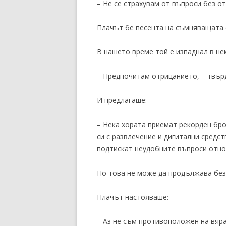
– Не се страхувам от въпроси без от
Плачът бе песента на съмняващата 
В нашето време той е изпаднал в нем
– Предпочитам отрицанието, – твър
И предлагаше:
– Нека хората приемат рекорден бр
си с развлечение и дигитални средс
подтискат неудобните въпроси отно
Но това не може да продължава без
Плачът настояваше:
– Аз не съм противоположен на вяра