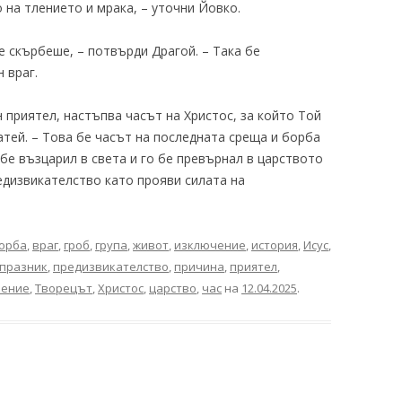
 на тлението и мрака, – уточни Йовко.
е скърбеше, – потвърди Драгой. – Така бе
 враг.
н приятел, настъпва часът на Христос, за който Той
атей. – Това бе часът на последната среща и борба
 бе възцарил в света и го бе превърнал в царството
едизвикателство като прояви силата на
орба
,
враг
,
гроб
,
група
,
живот
,
изключение
,
история
,
Исус
,
празник
,
предизвикателство
,
причина
,
приятел
,
рение
,
Творецът
,
Христос
,
царство
,
час
на
12.04.2025
.