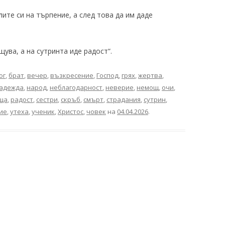
ите си на търпение, а след това да им даде
ува, а на сутринта иде радост“.
ог
,
брат
,
вечер
,
възкресение
,
Господ
,
грях
,
жертва
,
адежда
,
народ
,
неблагодарност
,
неверие
,
немощ
,
очи
,
ща
,
радост
,
сестри
,
скръб
,
смърт
,
страдания
,
сутрин
,
ие
,
утеха
,
ученик
,
Христос
,
човек
на
04.04.2026
.