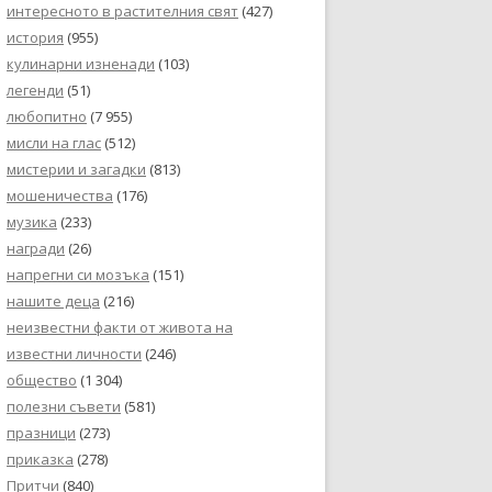
интересното в растителния свят
(427)
история
(955)
кулинарни изненади
(103)
легенди
(51)
любопитно
(7 955)
мисли на глас
(512)
мистерии и загадки
(813)
мошеничества
(176)
музика
(233)
награди
(26)
напрегни си мозъка
(151)
нашите деца
(216)
неизвестни факти от живота на
известни личности
(246)
общество
(1 304)
полезни съвети
(581)
празници
(273)
приказка
(278)
Притчи
(840)