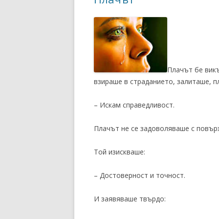
Плачът бе викъ
взираше в страданието, залиташе, п
– Искам справедливост.
Плачът не се задоволяваше с повър
Той изискваше:
– Достоверност и точност.
И заявяваше твърдо: