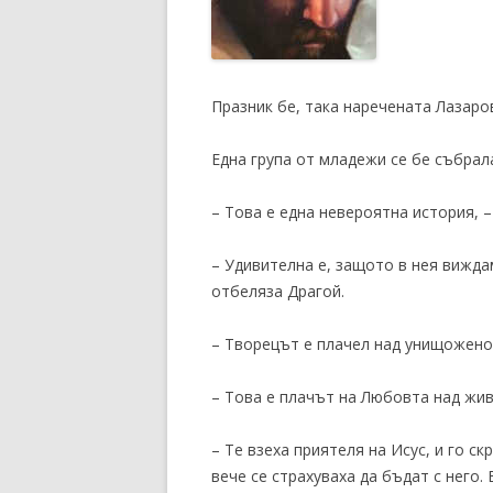
Празник бе, така наречената Лазаро
Една група от младежи се бе събрал
– Това е една невероятна история, –
– Удивителна е, защото в нея вижда
отбеляза Драгой.
– Творецът е плачел над унищожено
– Това е плачът на Любовта над живо
– Те взеха приятеля на Исус, и го с
вече се страхуваха да бъдат с него.