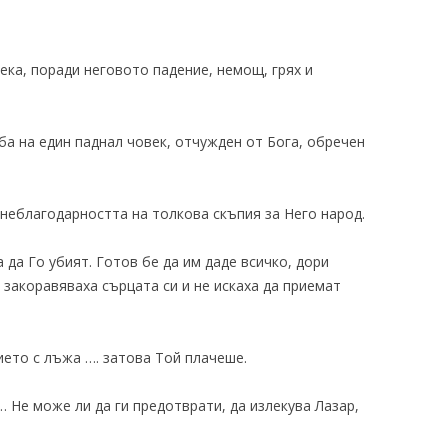
ека, поради неговото падение, немощ, грях и
а на един паднал човек, отчужден от Бога, обречен
неблагодарността на толкова скъпия за Него народ.
а да Го убият. Готов бе да им даде всичко, дори
 закоравяваха сърцата си и не искаха да приемат
ието с лъжа …. затова Той плачеше.
… Не може ли да ги предотврати, да излекува Лазар,