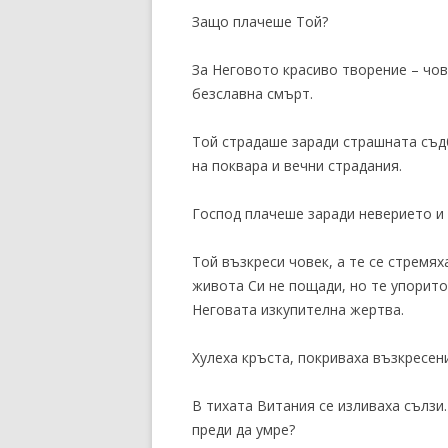
Защо плачеше Той?
За Неговото красиво творение – чов
безславна смърт.
Той страдаше заради страшната съдб
на поквара и вечни страдания.
Господ плачеше заради неверието и 
Той възкреси човек, а те се стремях
живота Си не пощади, но те упорито
Неговата изкупителна жертва.
Хулеха кръста, покриваха възкресен
В тихата Витания се изливаха сълзи
преди да умре?