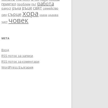
работа
приятел
проблем
път
ръце
свят
ръка
радост
семейство
хора
сърце
син
църква
храна
човек
част
МЕТА
Вход
RSS поток за записи
RSS поток за коментари
WordPress България