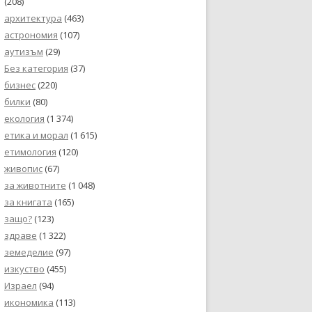
(208)
архитектура
(463)
астрономия
(107)
аутизъм
(29)
Без категория
(37)
бизнес
(220)
билки
(80)
екология
(1 374)
етика и морал
(1 615)
етимология
(120)
живопис
(67)
за животните
(1 048)
за книгата
(165)
защо?
(123)
здраве
(1 322)
земеделие
(97)
изкуство
(455)
Израел
(94)
икономика
(113)