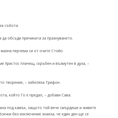
ва събота.
а да обсъди причината за празнуването.
 махна перчема си от очите Стойо.
ме Христос плачещ, скръбен и възмутен в духа, –
то творение, – забеляза Трифон.
та, който Го е предал, – добави Сава.
криха под камък, защото той вече смърдеше и живите
 Всички без изключение знаеха, че един ден ще се