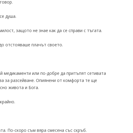
говор.
се душа.
илост, защото не знае как да се справи с тъгата.
до отстояваше плачът своето.
ой медикаменти или по-добре да притъпят сетивата
тва за разсейване. Опиянени от комфорта те ще
сно живота и Бога.
крайно.
та. По-скоро съм вяра смесена със скръб.