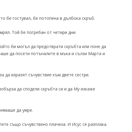
то бе гостувал, бе потопена в дълбока скръб.
умрял. Той бе погребан от четири дни.
ойто би могъл да предотврати скръбта или поне да
рзаше да посети потъналите в мъка и сълзи Марта и
за да изразят съчувствие към двете сестри.
 побърза да сподели скръбта си и да Му изкаже
 нямаше да умре.
гите също съчувствено плачеха. И Исус се разплака.