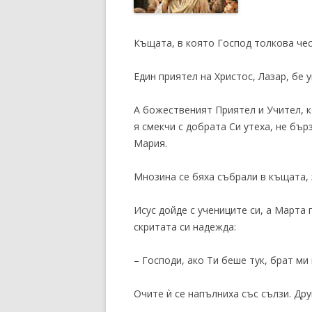
Къщата, в която Господ толкова чес
Един приятел на Христос, Лазар, бе 
А божественият Приятел и Учител, к
я смекчи с добрата Си утеха, не бъ
Мария.
Мнозина се бяха събрали в къщата, 
Исус дойде с учениците си, а Марта
скритата си надежда:
– Господи, ако Ти беше тук, брат ми
Очите ѝ се напълниха със сълзи. Дру