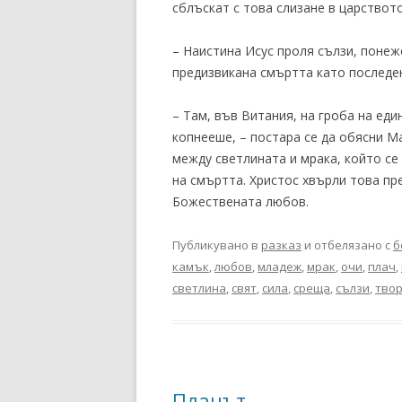
сблъскат с това слизане в царството
– Наистина Исус проля сълзи, понеж
предизвикана смъртта като последен
– Там, във Витания, на гроба на еди
копнееше, – постара се да обясни М
между светлината и мрака, който се
на смъртта. Христос хвърли това пр
Божествената любов.
Публикувано в
разказ
и отбелязано с
б
камък
,
любов
,
младеж
,
мрак
,
очи
,
плач
,
светлина
,
свят
,
сила
,
среща
,
сълзи
,
тво
Плачът