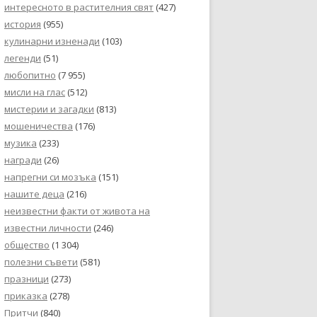
интересното в растителния свят
(427)
история
(955)
кулинарни изненади
(103)
легенди
(51)
любопитно
(7 955)
мисли на глас
(512)
мистерии и загадки
(813)
мошеничества
(176)
музика
(233)
награди
(26)
напрегни си мозъка
(151)
нашите деца
(216)
неизвестни факти от живота на
известни личности
(246)
общество
(1 304)
полезни съвети
(581)
празници
(273)
приказка
(278)
Притчи
(840)