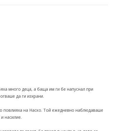
яха много деца, а баща им ги бе напуснал при
огваше да ги изхрани.
но повлияха на Наско. Той ежедневно наблюдаваше
 и насилие.