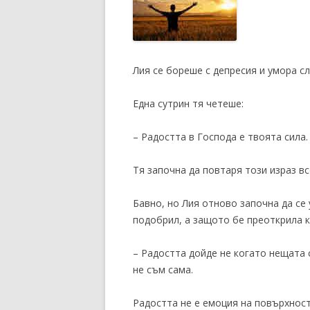
Лия се бореше с депресия и умора с
Една сутрин тя четеше:
– Радостта в Господа е твоята сила.
Тя започна да повтаря този израз вс
Бавно, но Лия отново започна да се
подобрил, а защото бе преоткрила к
– Радостта дойде не когато нещата с
не съм сама.
Радостта не е емоция на повърхност