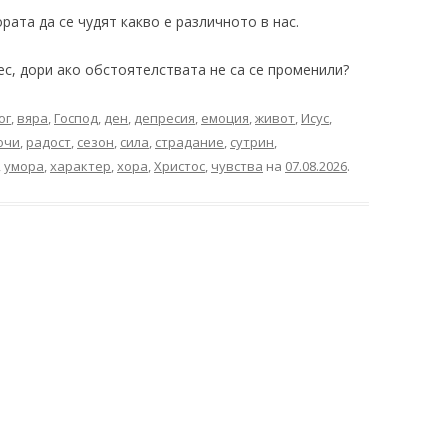
ората да се чудят какво е различното в нас.
с, дори ако обстоятелствата не са се променили?
ог
,
вяра
,
Господ
,
ден
,
депресия
,
емоция
,
живот
,
Исус
,
очи
,
радост
,
сезон
,
сила
,
страдание
,
сутрин
,
,
умора
,
характер
,
хора
,
Христос
,
чувства
на
07.08.2026
.