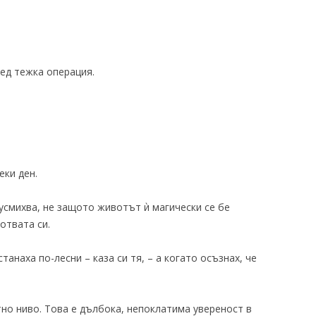
лед тежка операция.
еки ден.
 усмихва, не защото животът ѝ магически се бе
отвата си.
танаха по-лесни – каза си тя, – а когато осъзнах, че
но ниво. Това е дълбока, непоклатима увереност в