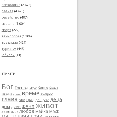
психология
(2 672)
разказ
(4 420)
семейство
(407)
смешно
(1 004)
спорт
(227)
технологии
(1 206)
традиции
(427)
туризъм
(448)
юбилеи
(11)
ЕТИКЕТИ
Бог
Господ
баща
Исус
болка
време
вода
въпрос
врата
глава
деца
град
глас
ден
дете
живот
жена
дом
думи
любов
мъж
майка
земя
лице
място
очи
начин
пари
помощ