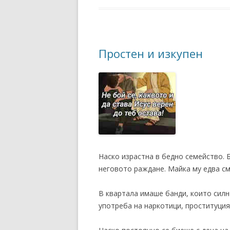
Простен и изкупен
Наско израстна в бедно семейство. Б
неговото раждане. Майка му едва см
В квартала имаше банди, които сил
употреба на наркотици, проституция