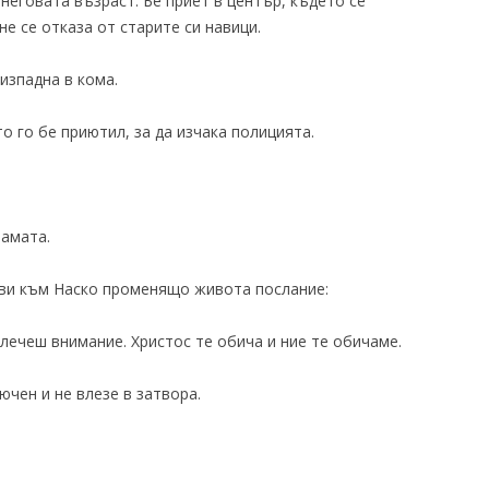
неговата възраст. Бе приет в център, където се
не се отказа от старите си навици.
изпадна в кома.
о го бе приютил, за да изчака полицията.
рамата.
ви към Наско променящо живота послание:
влечеш внимание. Христос те обича и ние те обичаме.
ючен и не влезе в затвора.