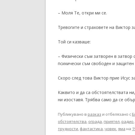
– Моля Те, откри ми се.
Тревогите и страховете на Виктор з
Той си казваше:
– Физически съм затворен в затвор с
психически съм свободен и защитен 
Скоро след това Виктор прие Исус з
Каквито и да са обстоятелствата ни
ни изоставя. Трябва само да се объ
Публикувано в
разказ
и отбелязано с
Б
обстоятелства
,
ограда
,
приятел
,
радио
трудности
,
фантастика
,
човек
,
яма
на
1