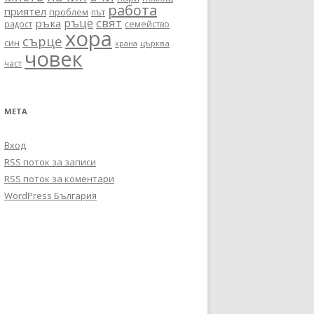
работа
приятел
проблем
път
ръце
свят
ръка
радост
семейство
хора
сърце
син
църква
храна
човек
част
МЕТА
Вход
RSS поток за записи
RSS поток за коментари
WordPress България