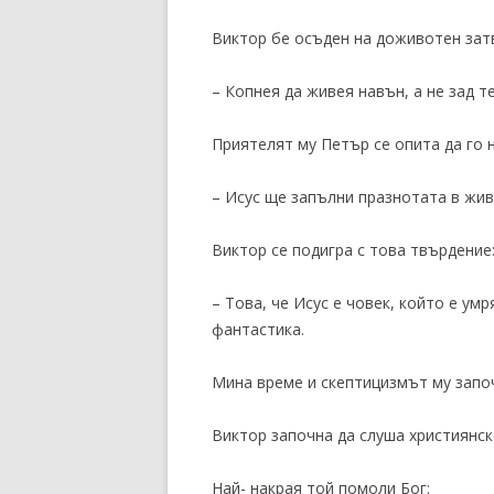
Виктор бе осъден на доживотен затв
– Копнея да живея навън, а не зад т
Приятелят му Петър се опита да го 
– Исус ще запълни празнотата в жив
Виктор се подигра с това твърдение
– Това, че Исус е човек, който е умр
фантастика.
Мина време и скептицизмът му започ
Виктор започна да слуша християнск
Най- накрая той помоли Бог: