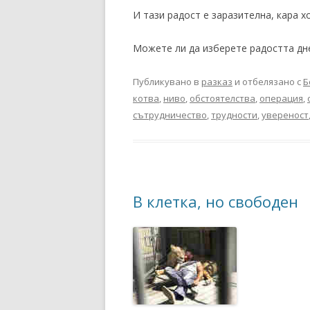
И тази радост е заразителна, кара х
Можете ли да изберете радостта дне
Публикувано в
разказ
и отбелязано с
Б
котва
,
ниво
,
обстоятелства
,
операция
,
сътрудничество
,
трудности
,
увереност
В клетка, но свободен