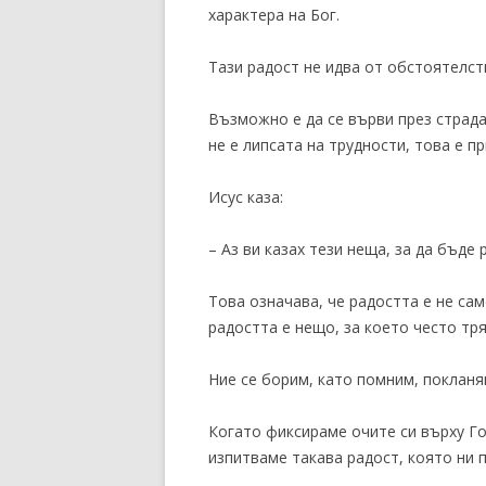
характера на Бог.
Тази радост не идва от обстоятелст
Възможно е да се върви през страда
не е липсата на трудности, това е п
Исус каза:
– Аз ви казах тези неща, за да бъде
Това означава, че радостта е не са
радостта е нещо, за което често тря
Ние се борим, като помним, покланя
Когато фиксираме очите си върху Го
изпитваме такава радост, която ни 