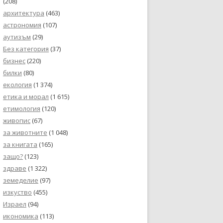
(208)
архитектура
(463)
астрономия
(107)
аутизъм
(29)
Без категория
(37)
бизнес
(220)
билки
(80)
екология
(1 374)
етика и морал
(1 615)
етимология
(120)
живопис
(67)
за животните
(1 048)
за книгата
(165)
защо?
(123)
здраве
(1 322)
земеделие
(97)
изкуство
(455)
Израел
(94)
икономика
(113)