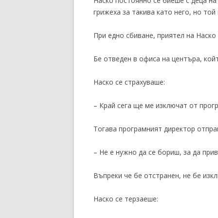
Наско постоянно се биеше с деца на 
грижеха за такива като него, но той 
При едно сбиване, приятел на Наско 
Бе отведен в офиса на центъра, койт
Наско се страхуваше:
– Край сега ще ме изключат от прог
Тогава програмният директор отпра
– Не е нужно да се бориш, за да при
Въпреки че бе отстранен, не бе изкл
Наско се терзаеше: