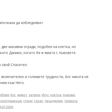
апочнаха да избледняват.
 две масивни огради, подобен на клетка, но
като Даниил, когато бе в ямата с лъвовете.
а свой Спасител.
, включително и големите трудности, Бог никога не
рнем към Него.
иблия
,
Бог
,
живот
,
затвор
,
Исус
,
клетка
,
лъвове
,
,
скептицизъм
,
стени
,
страх
,
твърдение
,
тревога
,
9.07.2026
.