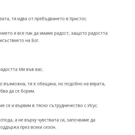
вата, тя идва от пребъдването в Христос.
нието и все пак да имаме радост, защото радостта
рисъствието на Бог.
 радостта Ми във вас.
мо възможна, тя е обещана, но подобно на вярата,
бва да се борим.
ме се и вървим в тясно сътрудничество с Исус.
спода, а не върху чувствата си, започваме да
поддържа през всеки сезон.