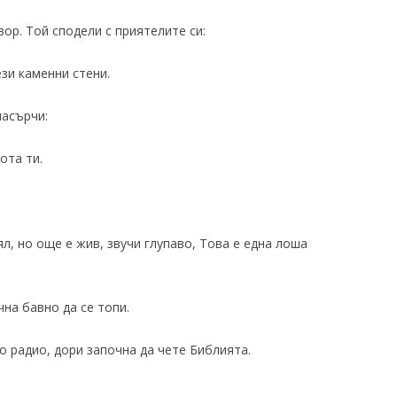
ор. Той сподели с приятелите си:
ези каменни стени.
насърчи:
ота ти.
:
ял, но още е жив, звучи глупаво, Това е една лоша
на бавно да се топи.
о радио, дори започна да чете Библията.