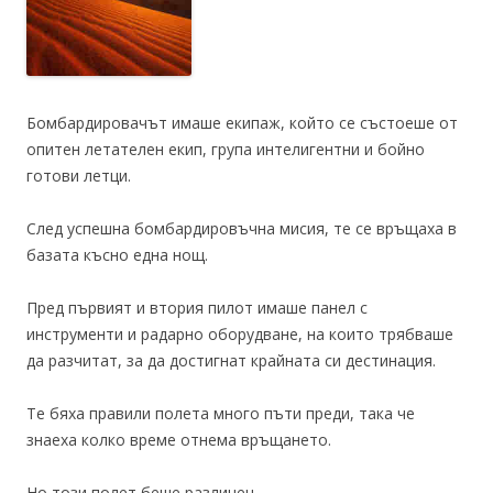
Бомбардировачът имаше екипаж, който се състоеше от
опитен летателен екип, група интелигентни и бойно
готови летци.
След успешна бомбардировъчна мисия, те се връщаха в
базата късно една нощ.
Пред първият и втория пилот имаше панел с
инструменти и радарно оборудване, на които трябваше
да разчитат, за да достигнат крайната си дестинация.
Те бяха правили полета много пъти преди, така че
знаеха колко време отнема връщането.
Но този полет беше различен.