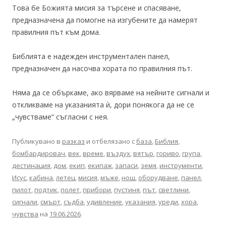
Това бе Божията мисия за търсене и спасяване,
предназначена да помогне на изгубените да намерят
правилния път към дома.
Библията е надежден инструментален панел,
предназначен да насочва хората по правилния път.
Няма да се объркаме, ако вярваме на нейните сигнали и
откликваме на указанията ѝ, дори понякога да не се
„чувстваме“ съгласни с нея.
Публикувано в
разказ
и отбелязано с
база
,
Библия
,
бомбардировач
,
век
,
време
,
въздух
,
вятър
,
гориво
,
група
,
дестинация
,
дом
,
екип
,
екипаж
,
запаси
,
земя
,
инструменти
,
Исус
,
кабина
,
летец
,
мисия
,
мъже
,
нощ
,
оборудване
,
панел
,
пилот
,
подтик
,
полет
,
прибори
,
пустиня
,
път
,
светлини
,
сигнали
,
смърт
,
съдба
,
удивление
,
указания
,
уреди
,
хора
,
чувства
на
19.06.2026
.