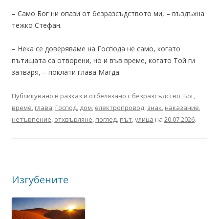
– Само Бог ни опази от безразсъдството ми, – въздъхна
тежко Стефан.
– Нека се доверяваме на Господа не само, когато
пътищата са отворени, но и във време, когато Той ги
затваря, – поклати глава Магда.
Публикувано в
разказ
и отбелязано с
безразсъдство
,
Бог
,
време
,
глава
,
Господ
,
дом
,
електропровод
,
знак
,
наказание
,
нетърпение
,
отхвърляне
,
поглед
,
път
,
улица
на
20.07.2026
.
Изгубените