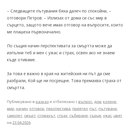
– Следващите пътувания бяха далеч по спокойни, –
отговори Петров. – Излизах от дома си със мир в
сърцето, защото вече имах отговор на въпросите, които
ме плашеха първоначално.
По същия начин перспективата за смъртта може да
изпълни теб и мен с ужас и страх, освен ако не знаем
къде отиваме.
За това е важно в края на житейския ни път да сме
разбрали, Кой ще ни посрещне. Това премахва страха от
смъртта.
Публикувано в
разказ
и отбелязано с
въпрос
,
дом
,
колене
,
мир
,
начин
,
отговор
,
перспектива
,
приятел
,
път
,
пътуване
,
самолет
,
смърт
,
стомахът
,
страх
,
събиране
,
сърце
,
ужас
,
цвят
на
23.04.2026
.