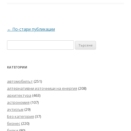
Навигация
←
По-стари публикации
в
Търсене
публикациите
за:
КАТЕГОРИИ
автомобилът
(251)
алтернативни източници на енергия
(208)
архитектура
(463)
астрономия
(107)
аутизъм
(29)
Без категория
(37)
бизнес
(220)
билки
(80)