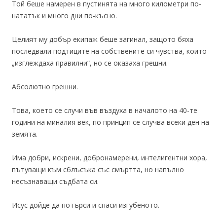
Той беше намерен в пустинята на много километри по-
нататък и много дни по-късно.
Целият му добър екипаж беше загинал, защото бяха
последвали подтиците на собствените си чувства, които
„изглеждаха правилни“, но се оказаха грешни.
Абсолютно грешни.
Това, което се случи във въздуха в началото на 40-те
години на миналия век, по принцип се случва всеки ден на
земята.
Има добри, искрени, добронамерени, интелигентни хора,
пътуващи към сблъсъка със смъртта, но напълно
несъзнаващи съдбата си.
Исус дойде да потърси и спаси изгубеното.