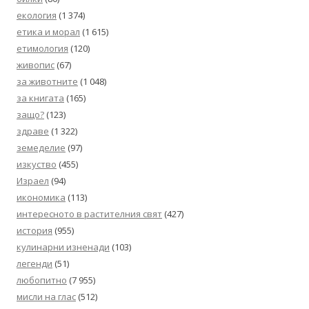
екология
(1 374)
етика и морал
(1 615)
етимология
(120)
живопис
(67)
за животните
(1 048)
за книгата
(165)
защо?
(123)
здраве
(1 322)
земеделие
(97)
изкуство
(455)
Израел
(94)
икономика
(113)
интересното в растителния свят
(427)
история
(955)
кулинарни изненади
(103)
легенди
(51)
любопитно
(7 955)
мисли на глас
(512)