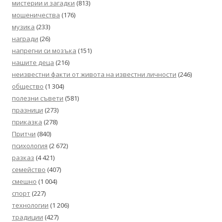
мистерии и загадки
(813)
мошеничества
(176)
музика
(233)
награди
(26)
напрегни си мозъка
(151)
нашите деца
(216)
неизвестни факти от живота на известни личности
(246)
общество
(1 304)
полезни съвети
(581)
празници
(273)
приказка
(278)
Притчи
(840)
психология
(2 672)
разказ
(4 421)
семейство
(407)
смешно
(1 004)
спорт
(227)
технологии
(1 206)
традиции
(427)