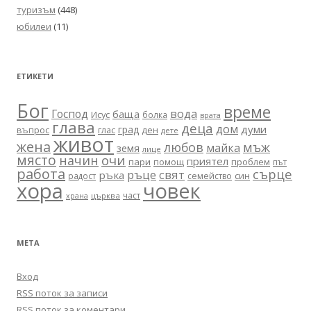
туризъм
(448)
юбилеи
(11)
ЕТИКЕТИ
Бог
време
вода
Господ
баща
Исус
болка
врата
глава
деца
дом
думи
град
въпрос
глас
ден
дете
живот
жена
любов
мъж
майка
земя
лице
място
очи
начин
приятел
пари
помощ
проблем
път
работа
сърце
ръце
свят
ръка
син
радост
семейство
хора
човек
част
църква
храна
МЕТА
Вход
RSS поток за записи
RSS поток за коментари