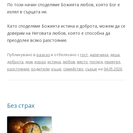
По този начин споделяме Божията любов, която Бог е
излял в сърцата ни.
Като споделяме Божията истина и доброта, можем да се
доверим на Неговата любов, която е способна да
преодолее всяко разстояние.
Публикувано в
разказ
и отбелязано с
гост
,
далечина
,
деца
,
доброта
,
дом
,
израз
,
истина
,
любов
,
място
,
поглед
,
приятел
,
разстояние
,
родители
,
ръце
,
семейство
,
сърце
на
04.05.2026
.
Без страх