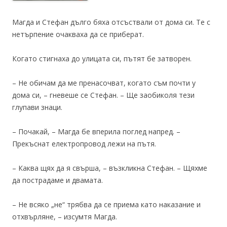
Магда и Стефан дълго бяха отсъствали от дома си. Те с
нетърпение очакваха да се приберат.
Когато стигнаха до улицата си, пътят бе затворен.
– Не обичам да ме пренасочват, когато съм почти у
дома си, – гневеше се Стефан. – Ще заобиколя тези
глупави знаци.
– Почакай, – Магда бе вперила поглед напред. –
Прекъснат електропровод лежи на пътя.
– Каква щях да я свърша, – възкликна Стефан. – Щяхме
да пострадаме и двамата.
– Не всяко „не“ трябва да се приема като наказание и
отхвърляне, – изсумтя Магда.