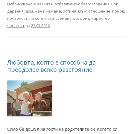
Публикувано в
разказ
и отбелязано с
благословения
,
Бог
,
дарения
,
дом
,
жена
,
измама
,
истина
,
мъж
,
отношение
,
помощ
,
почтеност
,
пръстен
,
свят
,
семейство
,
фонд
,
характер
,
честност
на
27.05.2026
.
Любовта, която е способна да
преодолее всяко разстояние
Симо бе дошъл на гости на родителите си. Когато си