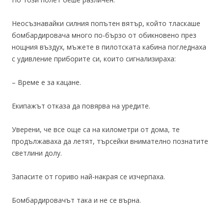
Неосъзнавайки силния попътен вятър, който тласкаше
бомбардировача много по-бързо от обикновено през
нощния въздух, мъжете в пилотската кабина погледнаха
с удивление приборите си, които сигнализираха:
– Време е за кацане.
Екипажът отказа да повярва на уредите.
Уверени, че все още са на километри от дома, те
продължаваха да летят, търсейки внимателно познатите
светлини долу.
Запасите от гориво най-накрая се изчерпаха.
Бомбардировачът така и не се върна.