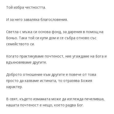
Той избра честността.
И за него заваляха благословения.
Светла с мъжа си основа фонд, за дарения в помощ на
Боньо. Така той си купи дом и се събра отново със
семейството си.
Когато практикуваме почтеност, ние угаждаме на Бога и
вдъхновяваме другите.
Доброто отношение към другите е повече от това
просто да казваме истината, то отразява Божия
характер.
В свят, където измамата може да изглежда печеливша,
нашата почтеност е нещо, което радва Бог.