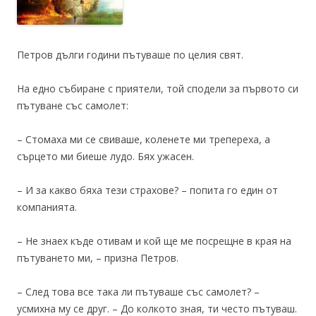
Петров дълги години пътуваше по целия свят.
На едно събиране с приятели, той сподели за първото си
пътуване със самолет:
– Стомаха ми се свиваше, коленете ми трепереха, а
сърцето ми биеше лудо. Бях ужасен.
– И за какво бяха тези страхове? – попита го един от
компанията.
– Не знаех къде отивам и кой ще ме посрещне в края на
пътуването ми, – призна Петров.
– След това все така ли пътуваше със самолет? –
усмихна му се друг. – До колкото зная, ти често пътуваш.