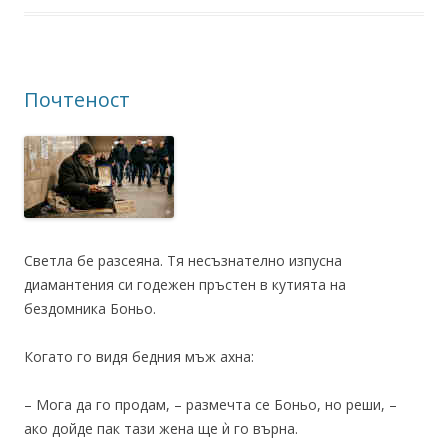
Почтеност
Светла бе разсеяна. Тя несъзнателно изпусна
диамантения си годежен пръстен в кутията на
бездомника Боньо.
Когато го видя бедния мъж ахна:
– Мога да го продам, – размечта се Боньо, но реши, –
ако дойде пак тази жена ще ѝ го върна.