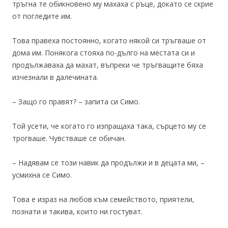
тръгна те обикновено му махаха с ръце, докато се скрие
от погледите им.
Това правеха постоянно, когато някой си тръгваше от
дома им. Понякога стояха по-дълго на местата си и
продължаваха да махат, въпреки че тръгващите бяха
изчезнали в далечината.
– Защо го правят? – запита си Симо.
Той усети, че когато го изпращаха така, сърцето му се
трогваше. Чувстваше се обичан.
– Надявам се този навик да продължи и в децата ми, –
усмихна се Симо.
Това е израз на любов към семейството, приятели,
познати и такива, които ни гостуват.