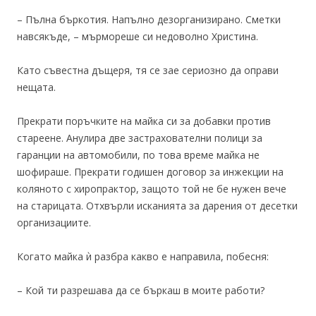
– Пълна бъркотия. Напълно дезорганизирано. Сметки
навсякъде, – мърмореше си недоволно Христина.
Като съвестна дъщеря, тя се зае сериозно да оправи
нещата.
Прекрати поръчките на майка си за добавки против
стареене. Анулира две застрахователни полици за
гаранции на автомобили, по това време майка не
шофираше. Прекрати годишен договор за инжекции на
коляното с хиропрактор, защото той не бе нужен вече
на старицата. Отхвърли исканията за дарения от десетки
организациите.
Когато майка ѝ разбра какво е направила, побесня:
– Кой ти разрешава да се бъркаш в моите работи?