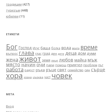
традиции
(427)
туризъм
(448)
юбилеи
(11)
ЕТИКЕТИ
Бог
време
вода
Господ
баща
Исус
болка
врата
глава
деца
дом
думи
град
въпрос
глас
ден
дете
живот
жена
любов
мъж
майка
земя
лице
място
очи
начин
приятел
пари
помощ
проблем
път
работа
сърце
ръце
свят
ръка
син
радост
семейство
хора
човек
част
църква
храна
МЕТА
Вход