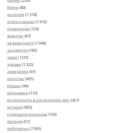
бизнес
(220)
билки
(80)
екология
(1 374)
етика и морал
(1 615)
етимология
(120)
живопис
(67)
за животните
(1 048)
за книгата
(165)
защо?
(123)
здраве
(1 322)
земеделие
(97)
изкуство
(455)
Израел
(94)
икономика
(113)
интересното в растителния свят
(427)
история
(955)
кулинарни изненади
(103)
легенди
(51)
любопитно
(7 955)