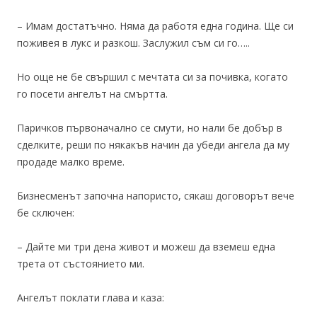
– Имам достатъчно. Няма да работя една година. Ще си
поживея в лукс и разкош. Заслужил съм си го…..
Но още не бе свършил с мечтата си за почивка, когато
го посети ангелът на смъртта.
Паричков първоначално се смути, но нали бе добър в
сделките, реши по някакъв начин да убеди ангела да му
продаде малко време.
Бизнесменът започна напористо, сякаш договорът вече
бе сключен:
– Дайте ми три дена живот и можеш да вземеш една
трета от състоянието ми.
Ангелът поклати глава и каза: