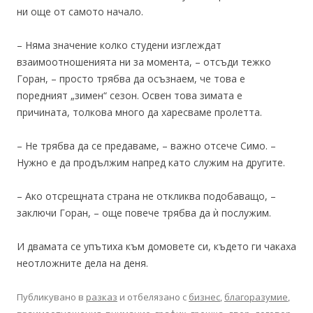
ни още от самото начало.
– Няма значение колко студени изглеждат
взаимоотношенията ни за момента, – отсъди тежко
Горан, – просто трябва да осъзнаем, че това е
поредният „зимен“ сезон. Освен това зимата е
причината, толкова много да харесваме пролетта.
– Не трябва да се предаваме, – важно отсече Симо. –
Нужно е да продължим напред като служим на другите.
– Ако отсрещната страна не откликва подобаващо, –
заключи Горан, – още повече трябва да ѝ послужим.
И двамата се упътиха към домовете си, където ги чакаха
неотложните дела на деня.
Публикувано в
разказ
и отбелязано с
бизнес
,
благоразумие
,