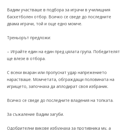
Вадим участваше в подбора за играчи в училищния
баскетболен отбор. Всичко се сведе до последните
двама играчи, той и още едно момче.
Треньорът предложи:
– Играйте един на един пред цялата група. Победителят
ще влезе в отбора.
С всеки вкаран или пропуснат удар напрежението
нарастваше. Момчетата, обграждащи половината на
игрището, започнаха да аплодират своя избраник.
Всичко се сведе до последните владения на топката.
За съжаление Вадим загуби.
Одобрителни викове избухнаха за противника му, а