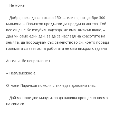
– Не може.
– Добре, нека да са тогава 150 ….. или не, по- добре 300
милиона. – Паричков продължи да предумва ангела. Той
все още не бе изгубил надежда, че има някакъв шанс, –
Дай ми само един ден, за да се насладя на красотите на
земята, да пообщувам със семейството си, което поради
голямата си заетост в работата не съм виждал отдавна.
Ангелът бе непреклонен:
– Невъзможно е.
Отчаян Паричков помоли с тих едва доловим глас:
– Дай ми поне две минути, за да напиша прощално писмо
на сина си.