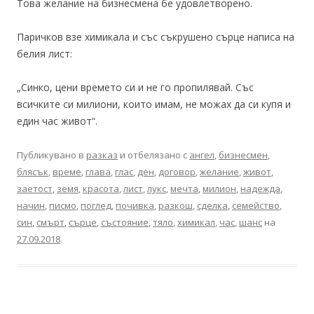
Това желание на бизнесмена бе удовлетворено.
Паричков взе химикала и със съкрушено сърце написа на
белия лист:
„Синко, цени времето си и не го пропилявай. Със
всичките си милиони, които имам, не можах да си купя и
един час живот“.
Публикувано в
разказ
и отбелязано с
ангел
,
бизнесмен
,
блясък
,
време
,
глава
,
глас
,
ден
,
договор
,
желание
,
живот
,
заетост
,
земя
,
красота
,
лист
,
лукс
,
мечта
,
милион
,
надежда
,
начин
,
писмо
,
поглед
,
почивка
,
разкош
,
сделка
,
семейство
,
син
,
смърт
,
сърце
,
състояние
,
тяло
,
химикал
,
час
,
шанс
на
27.09.2018
.