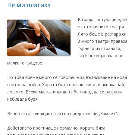
Не ми платиха
В града гостуваше един
от столичните театри.
Лято беше в разгара си
и много театри правеха
турнета из страната,
като посещаваха и по-
малките градове.
По това време много се говореше за възникване на нова
световна война. Хората бяха наплашени и очакваха най-
лошото. Всеки малък инцидент бе повод да се разрази
небивала буря.
Вечерта гостуващият театър представяше „Хамлет“.
Действието протичаше нормално. Хората бяха