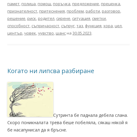
памет
,
полица
,
помощ
,
поръчка
,
предложение
,
преценка
,
признателност
,
притеснения
,
проблем
,
работи
,
разговор
,
решение
,
риск
,
родител
,
сирене
,
ситуация
,
сметки
,
способност
,
съпричасност
,
съпруг
,
таз
,
функция
,
хора
,
цел
,
център
,
човек
,
чувство
,
шанс
на
30.05.2023
.
Когато ни липсва разбиране
Сутринта бе паднала дебела слана.
Скоро поникналата трева беше побеляла, сякаш някой я
бе насапунисал да я бръсне.