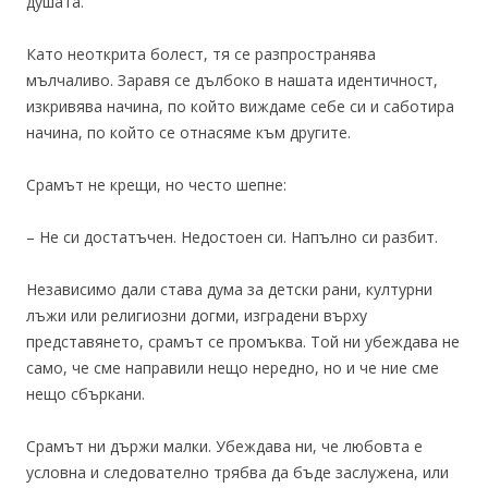
душата.
Като неоткрита болест, тя се разпространява
мълчаливо. Заравя се дълбоко в нашата идентичност,
изкривява начина, по който виждаме себе си и саботира
начина, по който се отнасяме към другите.
Срамът не крещи, но често шепне:
– Не си достатъчен. Недостоен си. Напълно си разбит.
Независимо дали става дума за детски рани, културни
лъжи или религиозни догми, изградени върху
представянето, срамът се промъква. Той ни убеждава не
само, че сме направили нещо нередно, но и че ние сме
нещо сбъркани.
Срамът ни държи малки. Убеждава ни, че любовта е
условна и следователно трябва да бъде заслужена, или