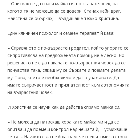
– Опитвах се да спася майка си, но станах човек, на
когото тя не можеше да се довери. Станах нейн враг.
Наистина се обърках, – въздишаше тежко Христина.
Един клиничен психолог и семеен терапевт ѝ каза:
– Справянето с по-възрастен родител, който упорито се
съпротивлява на предложената помощ, не е лесно. Но
решението не е да накарате по-възрастния човек да се
почувства така, сякаш му се бъркате и поемате делата
му. Това, което е необходимо е да го уважавате. Да
имате съпричастност и признателност към автономията
на възрастния човек.
И Христина се научи как да действа спрямо майка си.
– Не можеш да натискаш хора като майка ми и да се
опитваш да поемеш контрол над нещата ѝ, – усмихваше
се тя. – Научих се да не ѝ казвам, че греши, вместо това