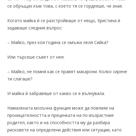
се обръщах към това, с което тя се гордееше, че знае.
Когато майка ѝ се разстройваше от нещо, Христина ѝ
задаваше следния въпрос:
– Майко, през коя година се омъжи леля Сийка?
Или търсеше съвет от нея:
– Майко, не помня как се правят макарони. Колко сирене
ти слагаше?
И майка ѝ забравяше от какво се е вълнувала.
Намалената мозъчна функция може да повлияе на
проницателността и преценката на по-възрастния
родител, както и на способността му да разбира
рисковете на определени действия или ситуации, като