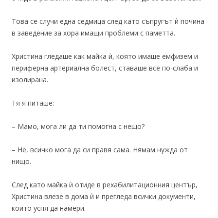
Това се случи една седмица след като съпругът ѝ почина
в заведение за хора имащи проблеми с паметта.
Христина гледаше как майка ѝ, която имаше емфизем и
периферна артериална болест, ставаше все по-слаба и
изолирана.
Тя я питаше:
– Мамо, мога ли да ти помогна с нещо?
– Не, всичко мога да си правя сама. Нямам нужда от
нищо.
След като майка ѝ отиде в рехабилитационния център,
Христина влезе в дома ѝ и прегледа всички документи,
които успя да намери.