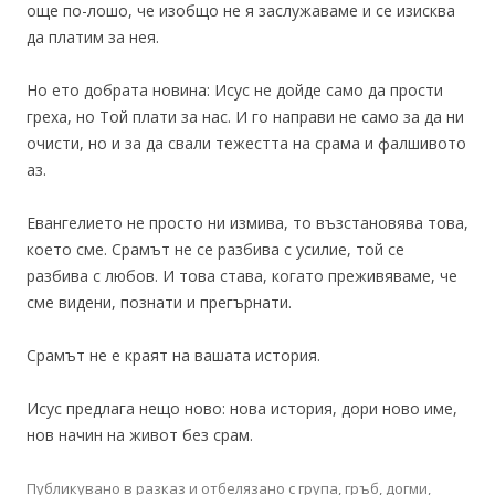
още по-лошо, че изобщо не я заслужаваме и се изисква
да платим за нея.
Но ето добрата новина: Исус не дойде само да прости
греха, но Той плати за нас. И го направи не само за да ни
очисти, но и за да свали тежестта на срама и фалшивото
аз.
Евангелието не просто ни измива, то възстановява това,
което сме. Срамът не се разбива с усилие, той се
разбива с любов. И това става, когато преживяваме, че
сме видени, познати и прегърнати.
Срамът не е краят на вашата история.
Исус предлага нещо ново: нова история, дори ново име,
нов начин на живот без срам.
Публикувано в
разказ
и отбелязано с
група
,
гръб
,
догми
,