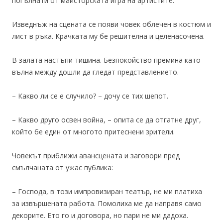
погълнати от майсторската игра на артистите.
Изведнъж на сцената се появи човек облечен в костюм и
лист в ръка. Крачката му бе решителна и целенасочена.
В залата настъпи тишина. Безпокойство премина като
вълна между дошли да гледат представлението.
– Какво ли се е случило? – дочу се тих шепот.
– Какво друго освен война, – опита се да отгатне друг,
който бе един от многото притеснени зрители.
Човекът приближи авансцената и заговори пред
смълчаната от ужас публика:
– Господа, в този импровизиран театър, не ми платиха
за извършената работа. Помолиха ме да направя само
декорите. Ето го и договора, но пари не ми дадоха.