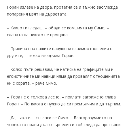
Горан излезе на двора, протегна се и тъжно заоглежда
попарения цвят на дърветата.
– Какво ги гледаш, – обади се комшията му Симо, –
сланата на никого не прощава.
– Приличат на нашите нарушени взаимоотношения с
другите, – тежко въздъхна Горан.
– Колко пъти решавам, че натиска на графиците ми и
егоистичните ми навици няма да провалят отношенията
ни с хората, – рече Симо.
– Това не е толкова лесно, – поклати загрижено глава
Горан. – Понякога е нужно да си премълчим и да търпим.
– Да, така е. – съгласи се Симо. – Благоразумието на
човека го прави дълготърпелив и той гледа да претърпи