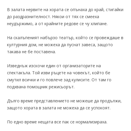
В залата нервите на хората се опънаха до край, стигайки
до раздразнителност. Някои от тях се смееха
неудържимо, а от крайните редове се чу хлипане.
На скалъпеният набързо театър, който се провеждаше в
културния дом, не можеха да пуснат завеса, защото
такава не бе поставена.
Изведнъж изскочи един от организаторите на
спектакъла. Той изви ръцете на човекът, който бе
смутил всички и го повлече зад кулисите. От там го
подхвана помощник режисьорът.
Дълго време представлението не можеше да продължи,
защото хората в залата не можеха да се успокоят.
По едно време нещата все пак се нормализираха.