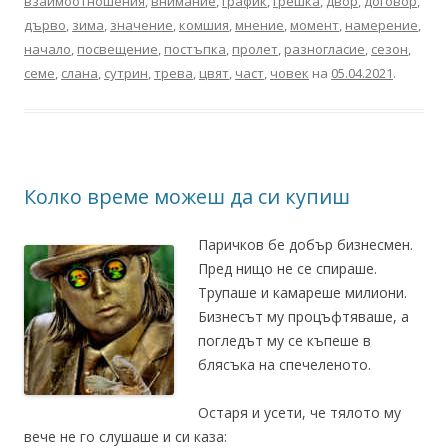
взаимоотношения
,
внимание
,
график
,
грешка
,
двор
,
договор
,
дърво
,
зима
,
значение
,
комшия
,
мнение
,
момент
,
намерение
,
начало
,
посвещение
,
постъпка
,
пролет
,
разногласие
,
сезон
,
семе
,
слана
,
сутрин
,
трева
,
цвят
,
част
,
човек
на
05.04.2021
.
Колко време можеш да си купиш
Паричков бе добър бизнесмен.
Пред нищо не се спираше.
Трупаше и камареше милиони.
Бизнесът му процъфтяваше, а
погледът му се къпеше в
блясъка на спечеленото.
Остаря и усети, че тялото му
вече не го слушаше и си каза: