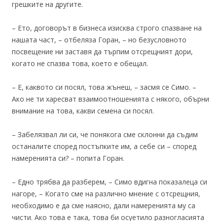
грешките на другите.
– Ето, договорът в бизнеса изисква строго спазване на
нашата част, – отбеляза Горан, – но безусловното
посвещение ни заставя да търпим отсрещният дори,
когато не спазва това, което е обещал.
– Е, каквото си посял, това жънеш, – засмя се Симо. –
Ако не ти харесват взаимоотношенията с някого, обърни
внимание на това, какви семена си посял.
– Забелязвал ли си, че понякога сме склонни да съдим
останалите според постъпките им, а себе си – според
намеренията си? – попита Горан.
– Едно трябва да разберем, – Симо вдигна показалеца си
нагоре, – Когато сме на различно мнение с отсрещния,
необходимо е да сме наясно, дали намеренията му са
чисти. Ако това е така, това би осуетило разногласията