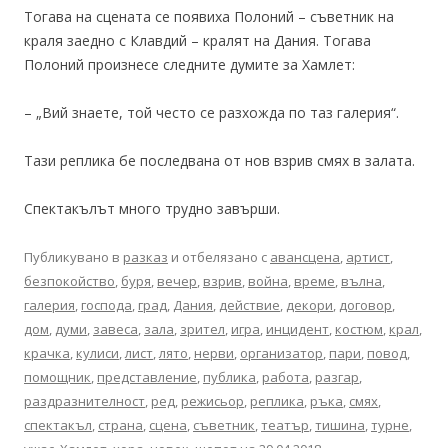
Тогава на сцената се появиха Полоний – съветник на
краля заедно с Клавдий – кралят на Дания. Тогава
Полоний произнесе следните думите за Хамлет:
– „Вий знаете, той често се разхожда по таз галерия“.
Тази реплика бе последвана от нов взрив смях в залата.
Спектакълът много трудно завърши.
Публикувано в
разказ
и отбелязано с
авансцена
,
артист
,
безпокойство
,
буря
,
вечер
,
взрив
,
война
,
време
,
вълна
,
галерия
,
господа
,
град
,
Дания
,
действие
,
декори
,
договор
,
дом
,
думи
,
завеса
,
зала
,
зрител
,
игра
,
инцидент
,
костюм
,
крал
,
крачка
,
кулиси
,
лист
,
лято
,
нерви
,
организатор
,
пари
,
повод
,
помощник
,
представление
,
публика
,
работа
,
разгар
,
раздразнителност
,
ред
,
режисьор
,
реплика
,
ръка
,
смях
,
спектакъл
,
страна
,
сцена
,
съветник
,
театър
,
тишина
,
турне
,