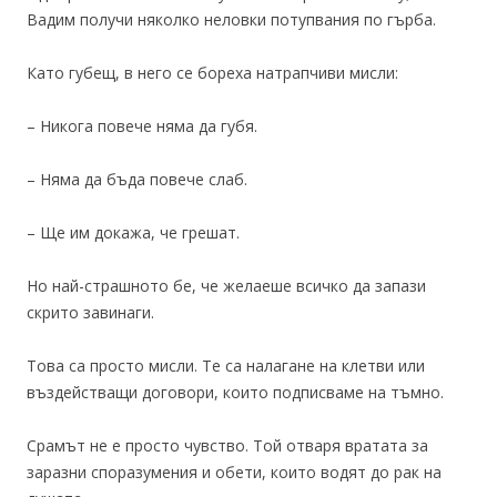
Вадим получи няколко неловки потупвания по гърба.
Като губещ, в него се бореха натрапчиви мисли:
– Никога повече няма да губя.
– Няма да бъда повече слаб.
– Ще им докажа, че грешат.
Но най-страшното бе, че желаеше всичко да запази
скрито завинаги.
Това са просто мисли. Те са налагане на клетви или
въздействащи договори, които подписваме на тъмно.
Срамът не е просто чувство. Той отваря вратата за
заразни споразумения и обети, които водят до рак на