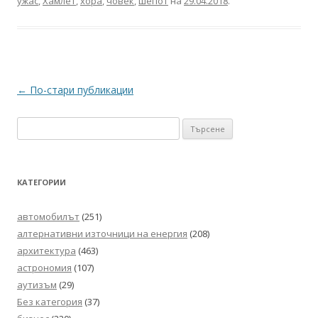
ужас
,
Хамлет
,
хора
,
човек
,
шепот
на
29.04.2018
.
Навигация
←
По-стари публикации
в
Търсене
публикациите
за:
КАТЕГОРИИ
автомобилът
(251)
алтернативни източници на енергия
(208)
архитектура
(463)
астрономия
(107)
аутизъм
(29)
Без категория
(37)