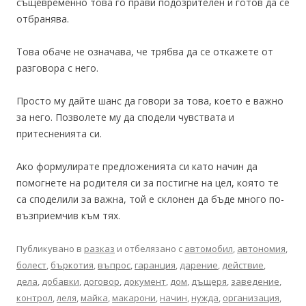
същевременно това го прави подозрителен и готов да се
отбранява.
Това обаче не означава, че трябва да се откажете от
разговора с него.
Просто му дайте шанс да говори за това, което е важно
за него. Позволете му да сподели чувствата и
притесненията си.
Ако формулирате предложенията си като начин да
помогнете на родителя си за постигне на цел, която те
са споделили за важна, той е склонен да бъде много по-
възприемчив към тях.
Публикувано в
разказ
и отбелязано с
автомобил
,
автономия
,
болест
,
бъркотия
,
въпрос
,
гаранция
,
дарение
,
действие
,
дела
,
добавки
,
договор
,
документ
,
дом
,
дъщеря
,
заведение
,
контрол
,
леля
,
майка
,
макарони
,
начин
,
нужда
,
организация
,