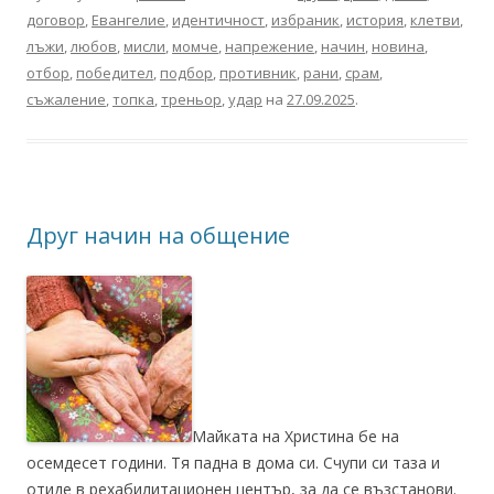
договор
,
Евангелие
,
идентичност
,
избраник
,
история
,
клетви
,
лъжи
,
любов
,
мисли
,
момче
,
напрежение
,
начин
,
новина
,
отбор
,
победител
,
подбор
,
противник
,
рани
,
срам
,
съжаление
,
топка
,
треньор
,
удар
на
27.09.2025
.
Друг начин на общение
Майката на Христина бе на
осемдесет години. Тя падна в дома си. Счупи си таза и
отиде в рехабилитационен център, за да се възстанови.