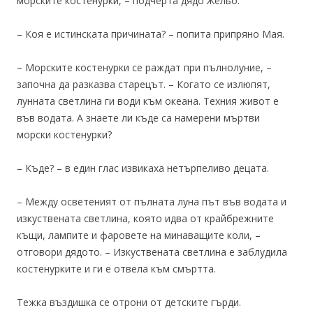
морските костенурки, – подчерта дядо Жельо.
– Коя е истинската причината? – попита припряно Мая.
– Морските костенурки се раждат при пълнолуние, –
започна да разказва старецът. – Когато се излюпят,
лунната светлина ги води към океана. Техния живот е
във водата. А знаете ли къде са намерени мъртви
морски костенурки?
– Къде? – в един глас извикаха нетърпеливо децата.
– Между осветеният от пълната луна път във водата и
изкуствената светлина, която идва от крайбрежните
къщи, лампите и фаровете на минаващите коли, –
отговори дядото. – Изкуствената светлина е заблудила
костенурките и ги е отвела към смъртта.
Тежка въздишка се отрони от детските гърди.