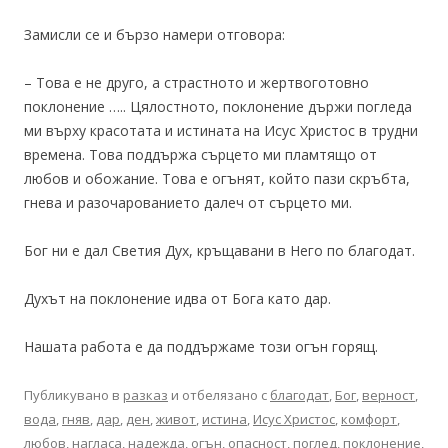
Замисли се и бързо намери отговора:
– Това е не друго, а страстното и жертвоготовно
поклонение ….. Цялостното, поклонение държи погледа
ми върху красотата и истината на Исус Христос в трудни
времена. Това поддържа сърцето ми пламтящо от
любов и обожание. Това е огънят, който пази скръбта,
гнева и разочарованието далеч от сърцето ми.
Бог ни е дал Светия Дух, кръщавани в Него по благодат.
Духът на поклонение идва от Бога като дар.
Нашата работа е да поддържаме този огън горящ.
Публикувано в
разказ
и отбелязано с
благодат
,
Бог
,
верност
,
вода
,
гняв
,
дар
,
ден
,
живот
,
истина
,
Исус Христос
,
комфорт
,
любов
,
нагласа
,
надежда
,
огън
,
опасност
,
поглед
,
поклонение
,