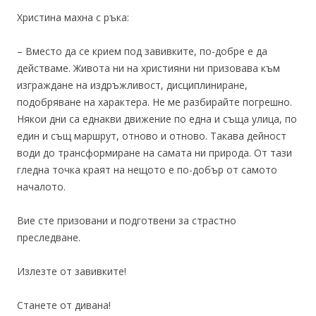
Христина махна с ръка:
– Вместо да се крием под завивките, по-добре е да
действаме. Живота ни на християни ни призовава към
изграждане на издръжливост, дисциплиниране,
подобряване на характера. Не ме разбирайте погрешно.
Някои дни са еднакви движение по една и съща улица, по
един и същ маршрут, отново и отново. Такава дейност
води до трансформиране на самата ни природа. От тази
гледна точка краят на нещото е по-добър от самото
началото.
Вие сте призовани и подготвени за страстно
преследване.
Излезте от завивките!
Станете от дивана!