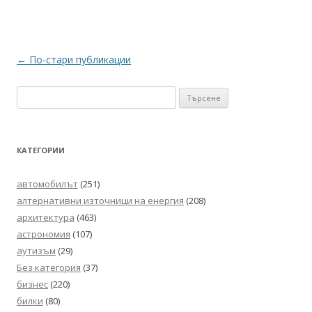
Навигация
←
По-стари публикации
в
Търсене
публикациите
за:
КАТЕГОРИИ
автомобилът
(251)
алтернативни източници на енергия
(208)
архитектура
(463)
астрономия
(107)
аутизъм
(29)
Без категория
(37)
бизнес
(220)
билки
(80)