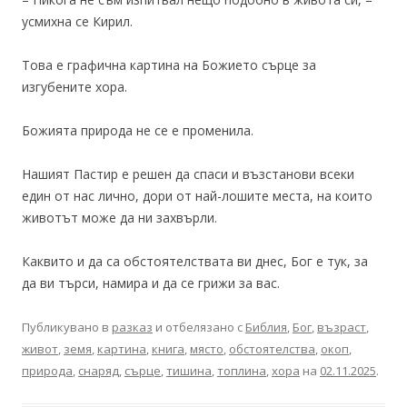
усмихна се Кирил.
Това е графична картина на Божието сърце за
изгубените хора.
Божията природа не се е променила.
Нашият Пастир е решен да спаси и възстанови всеки
един от нас лично, дори от най-лошите места, на които
животът може да ни захвърли.
Каквито и да са обстоятелствата ви днес, Бог е тук, за
да ви търси, намира и да се грижи за вас.
Публикувано в
разказ
и отбелязано с
Библия
,
Бог
,
възраст
,
живот
,
земя
,
картина
,
книга
,
място
,
обстоятелства
,
окоп
,
природа
,
снаряд
,
сърце
,
тишина
,
топлина
,
хора
на
02.11.2025
.