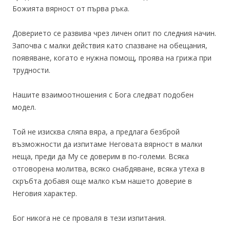
Божията вярност от първа ръка.
Доверието се развива чрез личен опит по следния начин.
Започва с малки действия като спазване на обещания,
появяване, когато е нужна помощ, проява на грижа при
трудности.
Нашите взаимоотношения с Бога следват подобен
модел.
Той не изисква сляпа вяра, а предлага безброй
възможности да изпитаме Неговата вярност в малки
неща, преди да Му се доверим в по-големи. Всяка
отговорена молитва, всяко снабдяване, всяка утеха в
скръбта добавя още малко към нашето доверие в
Неговия характер.
Бог никога не се проваля в тези изпитания.