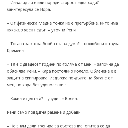
– Инвалид ли е или поради старост едва ходи? –
заинтересува се Нора.
– От физическа гледна точка не е прегърбена, нито има
някакъв явен недъг, – уточни Рени.
– Тогава за каква борба става дума? – полюбопитствува
Кремена.
– Тя е с двадесет години по-голяма от мен, – започна да
обяснява Рени. – Кара постоянно колело. Облечена е в
защитна екипировка. Издържа по-дълго на бягане от
мен, но кара без удоволствие.
– Каква е целта ѝ? – учуди се Бояна.
Рени само повдигна рамене и добави:
– Не знам дали тренира за състезание, опитва се да