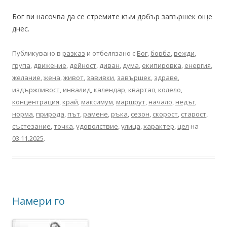
Бог ви насочва да се стремите към добър завършек още
днес.
Публикувано в
разказ
и отбелязано с
Бог
,
борба
,
вежди
,
група
,
движение
,
дейност
,
диван
,
дума
,
екипировка
,
енергия
,
желание
,
жена
,
живот
,
завивки
,
завършек
,
здраве
,
издържливост
,
инвалид
,
календар
,
квартал
,
колело
,
концентрация
,
край
,
максимум
,
маршрут
,
начало
,
недъг
,
норма
,
природа
,
път
,
рамене
,
ръка
,
сезон
,
скорост
,
старост
,
състезание
,
точка
,
удоволствие
,
улица
,
характер
,
цел
на
03.11.2025
.
Намери го