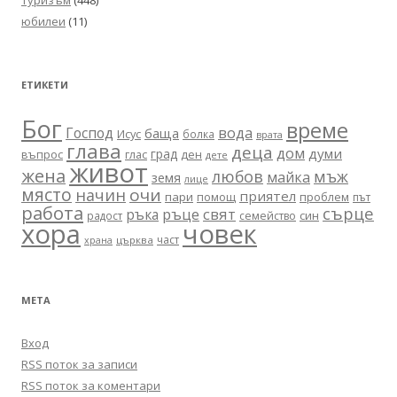
туризъм
(448)
юбилеи
(11)
ЕТИКЕТИ
Бог
време
вода
Господ
баща
Исус
болка
врата
глава
деца
дом
думи
град
въпрос
глас
ден
дете
живот
жена
любов
мъж
майка
земя
лице
място
очи
начин
приятел
пари
помощ
проблем
път
работа
сърце
ръце
свят
ръка
син
радост
семейство
хора
човек
част
църква
храна
МЕТА
Вход
RSS поток за записи
RSS поток за коментари