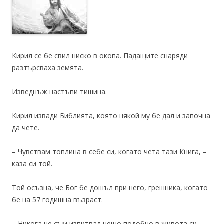
Кирил се бе свил ниско в окопа. Падащите снаряди
разтърсваха земята.
Изведнъж настъпи тишина.
Кирил извади Библията, която някой му бе дал и започна
да чете.
– Чувствам топлина в себе си, когато чета тази Книга, –
каза си той.
Той осъзна, че Бог бе дошъл при него, грешника, когато
бе на 57 годишна възраст.
– Никога не съм изпитвал нещо подобно в живота си, –