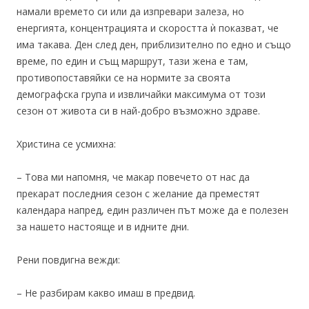
намали времето си или да изпревари залеза, но
енергията, концентрацията и скоростта ѝ показват, че
има такава. Ден след ден, приблизително по едно и също
време, по един и същ маршрут, тази жена е там,
противопоставяйки се на нормите за своята
демографска група и извличайки максимума от този
сезон от живота си в най-добро възможно здраве.
Христина се усмихна:
– Това ми напомня, че макар повечето от нас да
прекарат последния сезон с желание да преместят
календара напред, един различен път може да е полезен
за нашето настояще и в идните дни.
Рени повдигна вежди:
– Не разбирам какво имаш в предвид.