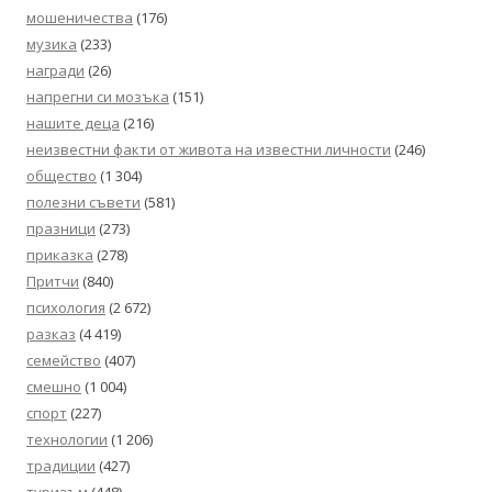
мошеничества
(176)
музика
(233)
награди
(26)
напрегни си мозъка
(151)
нашите деца
(216)
неизвестни факти от живота на известни личности
(246)
общество
(1 304)
полезни съвети
(581)
празници
(273)
приказка
(278)
Притчи
(840)
психология
(2 672)
разказ
(4 419)
семейство
(407)
смешно
(1 004)
спорт
(227)
технологии
(1 206)
традиции
(427)