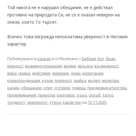
Той никога не е нарушил обещание, не е действал
противно на природата Си, не се е оказал неверен на
онези, които Го търсят.
Всичко това изгражда непоклатима увереност в Неговия
характер.
Публикувано в
разказ
и отбелязано с
Библия
,
Бог
,
брак
,
верност
,
взаимоотношения
,
време
,
връзка
,
възможност
,
вяра
,
грижа
,
действия
,
доверие
,
думи
,
изпитания
,
кореспонденция
,
кухня
,
лоялност
,
майка
,
модел
,
молитва
,
начин
,
обещание
,
опит
,
отговор
,
помощ
,
предизвикателства
,
преживявания
,
природа
,
разговор
,
ръка
,
скръб
,
татко
,
трудност
,
увереност
,
утеха
,
характер
на
12.11.2025
.