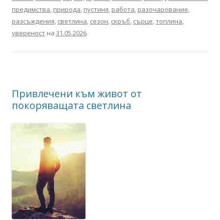
предимства
,
природа
,
пустиня
,
работа
,
разочарование
,
разсъждения
,
светлина
,
сезон
,
скръб
,
сърце
,
топлина
,
увереност
на
31.05.2026
.
Привлечени към живот от
покоряващата светлина