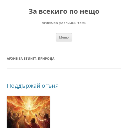
За всекиго по нещо
включва различни теми
Към
Меню
съдържанието
АРХИВ ЗА ЕТИКЕТ:
ПРИРОДА
Поддържай огъня