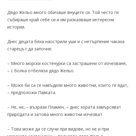
Дядо Жельо много обичаше внуците си. Той често ги
събираше край себе си и им разказваше интересни
истории.
Днес децата бяха наострили уши и с нетърпение чакаха
старецът да започне.
– Много морски костенурки са застрашени от изчезване,
– с болка отбеляза дядо Жельо.
– Може би са се навъдили много животни, които ги ядат,
– предположи Павката.
– Не, не, – възрази Пламен, – днес хората замърсяват
природата и затова много животни изчезват.
– Това може да се случи при видове, но не и при