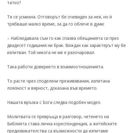
татко?
Тя се усмихна. Отговорът бе очевиден за нея, но ѝ
трябваше малко време, за да го облече в думи:
– Наблюдавала съм го как спазва обещанията си през
двадесет годишния ни брак. Виждах как характерът му бе
изпитван. Той никога не ме е разочаровал.
Така работи доверието в взаимоотношенията.
То расте чрез споделени преживявания, изпитана
лоялност и вярност, доказана във времето.
Нашата връзка с Бога следва подобен модел.
Молитвата се превръща в разговор, четенето на
Библията става лична кореспонденция, а житейските
предизвикателства са възможности да изпитаме