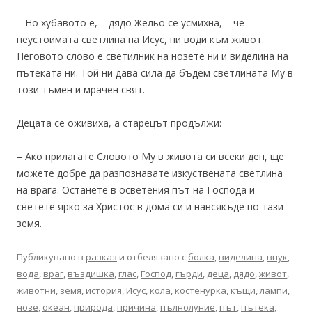
– Но хубавото е, – дядо Жельо се усмихна, – че
неустоимата светлина на Исус, ни води към живот.
Неговото слово е светилник на нозете ни и виделина на
пътеката ни. Той ни дава сила да бъдем светлината Му в
този тъмен и мрачен свят.
Децата се оживиха, а старецът продължи:
– Ако прилагате Словото Му в живота си всеки ден, ще
можете добре да разпознавате изкуствената светлина
на врага. Останете в осветения път на Господа и
светете ярко за Христос в дома си и навсякъде по тази
земя.
Публикувано в
разказ
и отбелязано с
болка
,
виделина
,
внук
,
вода
,
враг
,
въздишка
,
глас
,
Господ
,
гърди
,
деца
,
дядо
,
живот
,
животни
,
земя
,
история
,
Исус
,
кола
,
костенурка
,
къщи
,
лампи
,
нозе
,
океан
,
природа
,
причина
,
пълнолуние
,
път
,
пътека
,