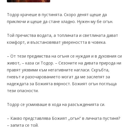
Тодор крачеше в пустинята. Скоро денят щеше да
приключи и щеше да стане хладно. Нужен му бе огън.
Той пречиства водата, а топлината и светлината дават
комфорт, и възстановяват увереността в човека.
– От тези предимства на огъня се нуждая и в духовния си
живот, – каза си Тодор. – Сезоните на дивата природа ни
правят уязвими към негативните нагласи. Скръбта,
гневът и разочарованието могат да ме заслепят за
надеждата за Божията вярност. Божият огън поглъща
тези опасности.
Тодор се усмихваше в хода на разсъжденията си.
– Какво представлява Божият „огън“ в личната пустиня?
– запита се той.