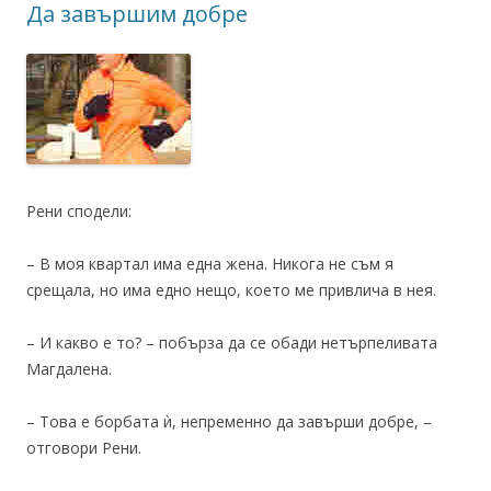
Да завършим добре
Рени сподели:
– В моя квартал има една жена. Никога не съм я
срещала, но има едно нещо, което ме привлича в нея.
– И какво е то? – побърза да се обади нетърпеливата
Магдалена.
– Това е борбата ѝ, непременно да завърши добре, –
отговори Рени.