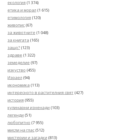
екология
(1 374)
етика и морал
(1 615)
етимология
(120)
живопис
(67)
за животните
(1 048)
за книгата
(165)
защо?
(123)
здраве
(1 322)
земеделие
(97)
изкуство
(455)
Израел
(94)
икономика
(113)
интересното в растителния свят
(427)
история
(955)
кулинарни изненади
(103)
легенди
(51)
любопитно
(7 955)
мисли на глас
(512)
мистерии и загадки
(813)