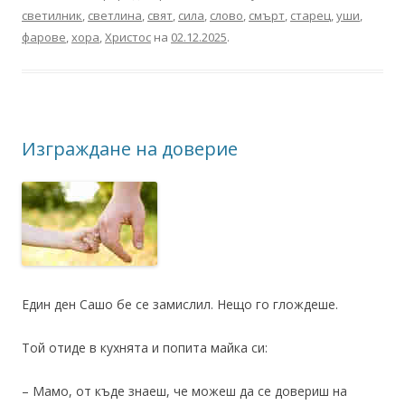
светилник
,
светлина
,
свят
,
сила
,
слово
,
смърт
,
старец
,
уши
,
фарове
,
хора
,
Христос
на
02.12.2025
.
Изграждане на доверие
Един ден Сашо бе се замислил. Нещо го глождеше.
Той отиде в кухнята и попита майка си:
– Мамо, от къде знаеш, че можеш да се довериш на