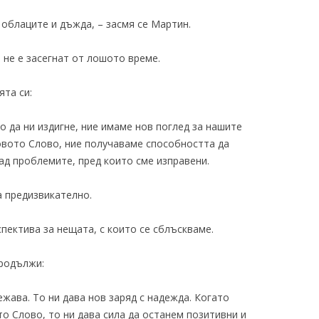
 облаците и дъжда, – засмя се Мартин.
т не е засегнат от лошото време.
та си:
 да ни издигне, ние имаме нов поглед за нашите
овото Слово, ние получаваме способността да
над проблемите, пред които сме изправени.
а предизвикателно.
спектива за нещата, с които се сблъскваме.
продължи:
жава. То ни дава нов заряд с надежда. Когато
 Слово, то ни дава сила да останем позитивни и