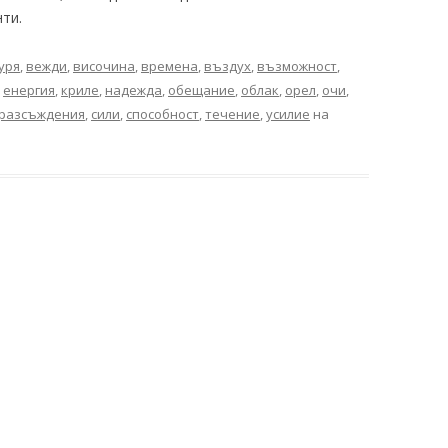
ти.
уря
,
вежди
,
височина
,
времена
,
въздух
,
възможност
,
,
енергия
,
криле
,
надежда
,
обещание
,
облак
,
орел
,
очи
,
разсъждения
,
сили
,
способност
,
течение
,
усилие
на
.