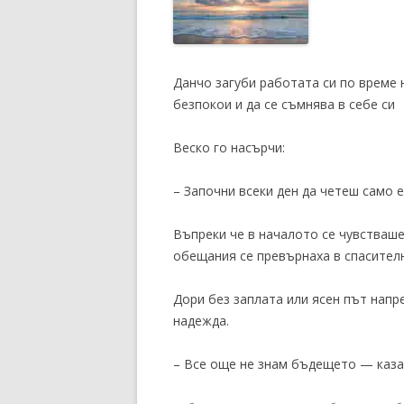
Данчо загуби работата си по време 
безпокои и да се съмнява в себе си
Веско го насърчи:
– Започни всеки ден да четеш само 
Въпреки че в началото се чувстваше
обещания се превърнаха в спасителн
Дори без заплата или ясен път напр
надежда.
– Все още не знам бъдещето — каза 