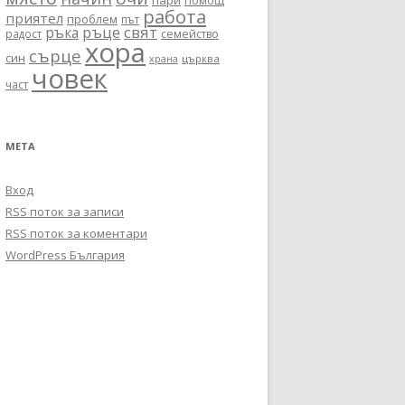
пари
помощ
работа
приятел
проблем
път
ръце
свят
ръка
радост
семейство
хора
сърце
син
църква
храна
човек
част
МЕТА
Вход
RSS поток за записи
RSS поток за коментари
WordPress България