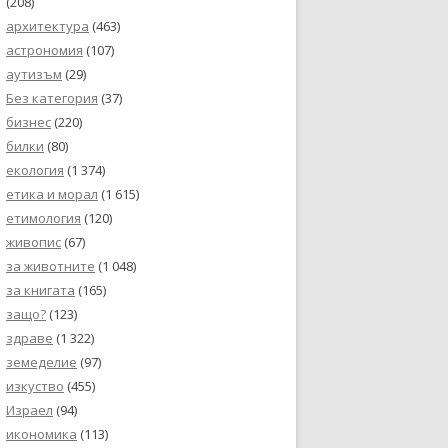
(208)
архитектура
(463)
астрономия
(107)
аутизъм
(29)
Без категория
(37)
бизнес
(220)
билки
(80)
екология
(1 374)
етика и морал
(1 615)
етимология
(120)
живопис
(67)
за животните
(1 048)
за книгата
(165)
защо?
(123)
здраве
(1 322)
земеделие
(97)
изкуство
(455)
Израел
(94)
икономика
(113)