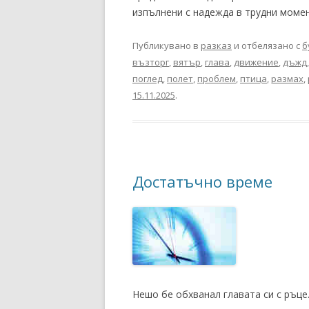
изпълнени с надежда в трудни момен
Публикувано в
разказ
и отбелязано с
б
възторг
,
вятър
,
глава
,
движение
,
дъжд
поглед
,
полет
,
проблем
,
птица
,
размах
,
15.11.2025
.
Достатъчно време
Нешо бе обхванал главата си с ръце