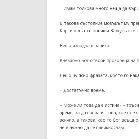
– Имам толкова много неща да върша
В такова състояние мозъкът му прем
Кортизолът се повиши. Фокусът се с
Нешо изпадна в паника.
Внезапно Бог отвори прозореца на 
Нешо чу ясно фразата, която го нака
– Достатъчно време.
– Може ли това да е истина? – тръс
време, за да направя това, което е 
всичко, а такова, кое то Бог всъщно
не е нужно да се паникьосвам.