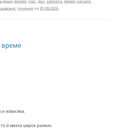
ъдеще
,
време
,
глас
,
ден
,
заплата
,
линия
,
начало
,
ащаване
,
течение
на
05.08.2026
.
 време
се извисява.
ете ѝ имаха широк размах.