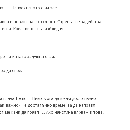
. ….. Непрекъснато съм зает.
ина в повишена готовност. Стресът се задейства.
тесни. Креативността избледня.
претъпканата задушна стая.
ра да спре:
на глава Нешо. – Нима мога да имам достатъчно
най-важно? Не достатъчно време, за да направя
ст ме кани да правя. …. Ако наистина вярвам в това,