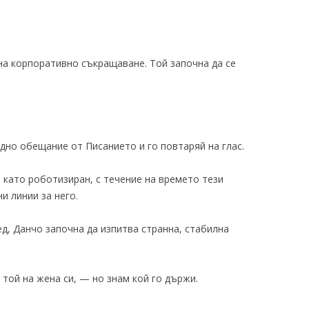
на корпоративно съкращаване. Той започна да се
едно обещание от Писанието и го повтаряй на глас.
 като роботизиран, с течение на времето тези
и линии за него.
ед, Данчо започна да изпитва странна, стабилна
той на жена си, — но знам кой го държи.