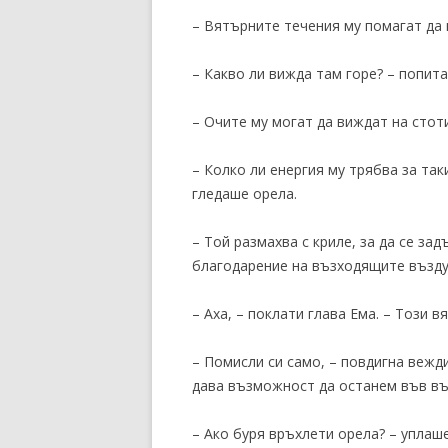
– Вятърните течения му помагат да 
– Какво ли вижда там горе? – попита
– Очите му могат да виждат на стот
– Колко ли енергия му трябва за та
гледаше орела.
– Той размахва с криле, за да се за
благодарение на възходящите възду
– Аха, – поклати глава Ема. – Този в
– Помисли си само, – повдигна вежд
дава възможност да останем във въ
– Ако буря връхлети орела? – уплаше