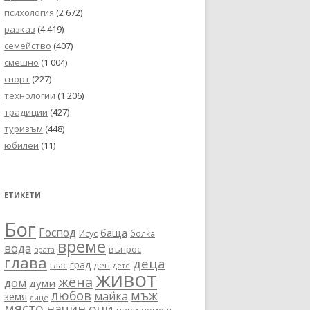
психология
(2 672)
разказ
(4 419)
семейство
(407)
смешно
(1 004)
спорт
(227)
технологии
(1 206)
традиции
(427)
туризъм
(448)
юбилеи
(11)
ЕТИКЕТИ
Бог
Господ
баща
Исус
болка
време
вода
въпрос
врата
глава
деца
град
глас
ден
дете
живот
жена
дом
думи
любов
мъж
майка
земя
лице
място
очи
начин