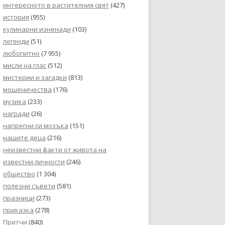
интересното в растителния свят
(427)
история
(955)
кулинарни изненади
(103)
легенди
(51)
любопитно
(7 955)
мисли на глас
(512)
мистерии и загадки
(813)
мошеничества
(176)
музика
(233)
награди
(26)
напрегни си мозъка
(151)
нашите деца
(216)
неизвестни факти от живота на
известни личности
(246)
общество
(1 304)
полезни съвети
(581)
празници
(273)
приказка
(278)
Притчи
(840)