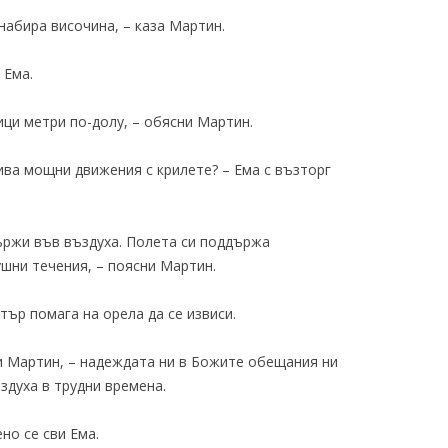
набира височина, – каза Мартин.
 Ема.
ици метри по-долу, – обясни Мартин.
кива мощни движения с крилете? – Ема с възторг
държи във въздуха. Полета си поддържа
шни течения, – поясни Мартин.
ятър помага на орела да се извиси.
и Мартин, – надеждата ни в Божите обещания ни
здуха в трудни времена.
но се сви Ема.