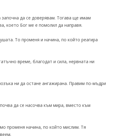
а започна да се доверявам. Тогава ще имам
ва, което Бог ме е помолил да направя.
ушата. То променя и начина, по който реагира
татъчно време, благодат и сила, нервната ни
мозъка ни да остане ангажирана. Правим по-мъдри
почва да се насочва към мира, вместо към
мо променя начина, по който мислим. Тя
веем.