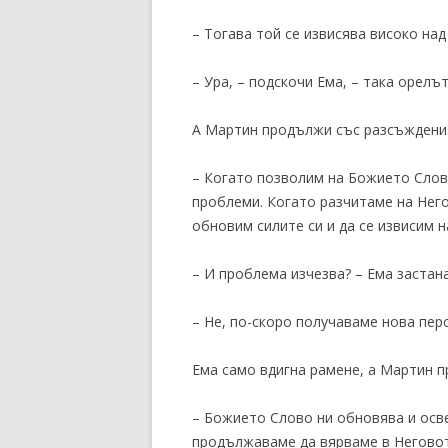
– Тогава той се извисява високо над
– Ура, – подскочи Ема, – така орелъ
А Мартин продължи със разсъждения
– Когато позволим на Божието Слово
проблеми. Когато разчитаме на Нег
обновим силите си и да се извисим 
– И проблема изчезва? – Ема застан
– Не, по-скоро получаваме нова пер
Ема само вдигна рамене, а Мартин 
– Божието Слово ни обновява и осве
продължаваме да вярваме в Неговото