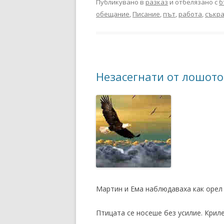
Публикувано в
разказ
и отбелязано с
б
обещание
,
Писание
,
път
,
работа
,
съкр
Незасегнати от лошото
Мартин и Ема наблюдаваха как орел 
Птицата се носеше без усилие. Крил