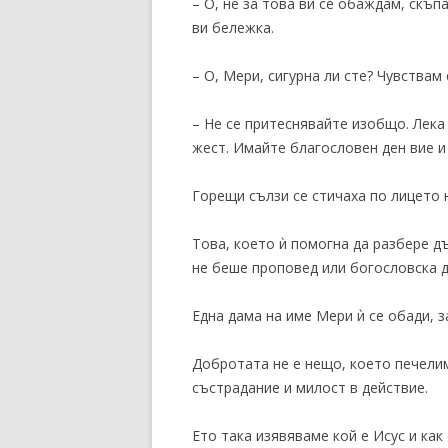
– О, не за това ви се обаждам, скъп
ви бележка.
– О, Мери, сигурна ли сте? Чувствам
– Не се притеснявайте изобщо. Лека
жест. Имайте благословен ден вие и
Горещи сълзи се стичаха по лицето н
Това, което ѝ помогна да разбере 
не беше проповед или богословска д
Една дама на име Мери ѝ се обади, з
Добротата не е нещо, което печелим
състрадание и милост в действие.
Ето така изявяваме кой е Исус и как