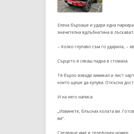
Елена бързаше и удари една паркира
значителна вдлъбнатина в лъскавата
– Колко глупаво съм го ударила, – хв
Сърцето ѝ сякаш падна в стомаха.
Тя бързо извади химикал и лист харт
които щеше да купува. Откъсна дост
И на него написа:
„Извинете, блъснах колата ви. Гото
ви“.
Следваше име и телефонен номер.