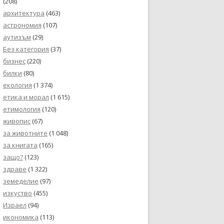
(208)
архитектура
(463)
астрономия
(107)
аутизъм
(29)
Без категория
(37)
бизнес
(220)
билки
(80)
екология
(1 374)
етика и морал
(1 615)
етимология
(120)
живопис
(67)
за животните
(1 048)
за книгата
(165)
защо?
(123)
здраве
(1 322)
земеделие
(97)
изкуство
(455)
Израел
(94)
икономика
(113)