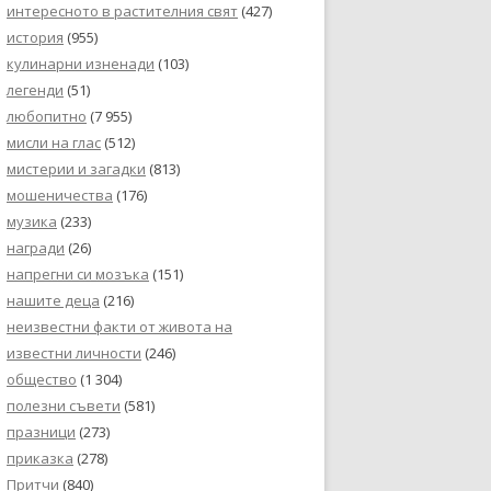
интересното в растителния свят
(427)
история
(955)
кулинарни изненади
(103)
легенди
(51)
любопитно
(7 955)
мисли на глас
(512)
мистерии и загадки
(813)
мошеничества
(176)
музика
(233)
награди
(26)
напрегни си мозъка
(151)
нашите деца
(216)
неизвестни факти от живота на
известни личности
(246)
общество
(1 304)
полезни съвети
(581)
празници
(273)
приказка
(278)
Притчи
(840)