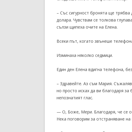
– Със сигурност бронята ще трябва 
долара. Чувствам се толкова глупав
сълзи щипеха очите на Елена.
Всеки път, когато звънеше телефона
Изминаха няколко седмици.
Един ден Елена вдигна телефона, без
– Здравейте. Аз съм Мария. Съжаляв
но просто исках да ви благодаря за 
непознатият глас.
— О, Боже, Мери. Благодаря, че се 
Нека поговорим за отстраняване на