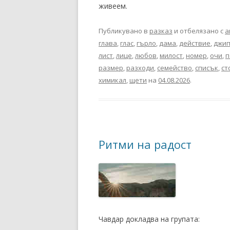
живеем.
Публикувано в
разказ
и отбелязано с
а
глава
,
глас
,
гърло
,
дама
,
действие
,
джи
лист
,
лице
,
любов
,
милост
,
номер
,
очи
,
п
размер
,
разходи
,
семейство
,
списък
,
ст
химикал
,
щети
на
04.08.2026
.
Ритми на радост
Чавдар докладва на групата: