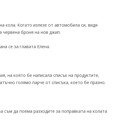
на кола. Когато излезе от автомобила си, видя
 червена броня на нов джип.
ана се за главата Елена.
ия, на която бе написала списък на продуктите,
атъчно голямо парче от списъка, което бе празно.
ва съм да поема разходите за поправката на колата