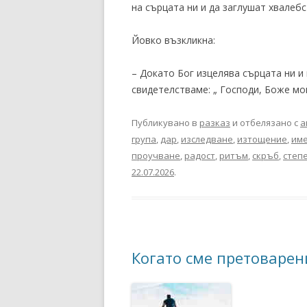
на сърцата ни и да заглушат хвалебс
Йовко възкликна:
– Докато Бог изцелява сърцата ни и
свидетелстваме: „ Господи, Боже мой
Публикувано в
разказ
и отбелязано с
а
група
,
дар
,
изследване
,
изтощение
,
им
проучване
,
радост
,
ритъм
,
скръб
,
степ
22.07.2026
.
Когато сме претоварен