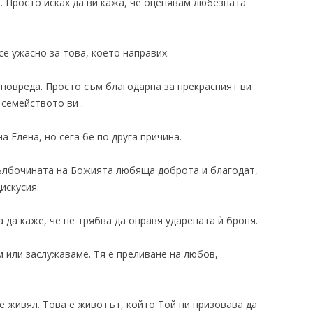
а. Просто исках да ви кажа, че оценявам любезната
 се ужасно за това, което направих.
 повреда. Просто съм благодарна за прекрасният ви
 семейството ви .
а Елена, но сега бе по друга причина.
дълбочината на Божията любяща доброта и благодат,
искусия.
а да каже, че не трябва да оправя ударената ѝ броня.
 или заслужаваме. Тя е преливане на любов,
 е живял. Това е животът, който Той ни призовава да