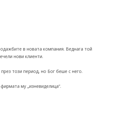
родажбите в новата компания. Веднага той
ечели нови клиенти.
през този период, но Бог беше с него.
 фирмата му „изневиделица“.