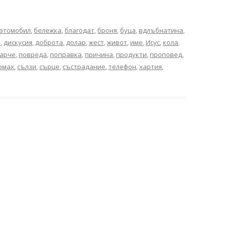
втомобил
,
бележка
,
благодат
,
броня
,
буца
,
вдлъбнатина
,
п
,
дискусия
,
доброта
,
долар
,
жест
,
живот
,
име
,
Исус
,
кола
,
арче
,
повреда
,
поправка
,
причина
,
продукти
,
проповед
,
омах
,
сълзи
,
сърце
,
състрадание
,
телефон
,
хартия
,