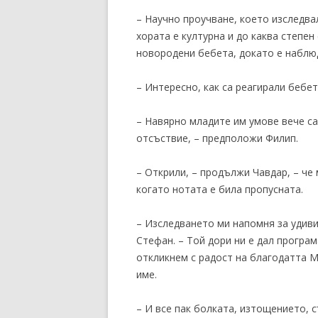
– Научно проучване, което изследва
хората е културна и до каква степен
новородени бебета, докато е наблю
– Интересно, как са реагирали бебет
– Навярно младите им умове вече са
отсъствие, – предположи Филип.
– Открили, – продължи Чавдар, – че
когато нотата е била пропусната.
– Изследването ми напомня за удивит
Стефан. – Той дори ни е дал програм
откликнем с радост на благодатта М
име.
– И все пак болката, изтощението, 