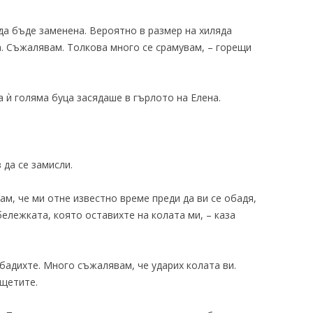
да бъде заменена. Вероятно в размер на хиляда
а. Съжалявам. Толкова много се срамувам, – горещи
 ѝ голяма буца засядаше в гърлото на Елена.
 да се замисли.
ам, че ми отне известно време преди да ви се обадя,
бележката, която оставихте на колата ми, – каза
обадихте. Много съжалявам, че ударих колата ви.
 щетите.