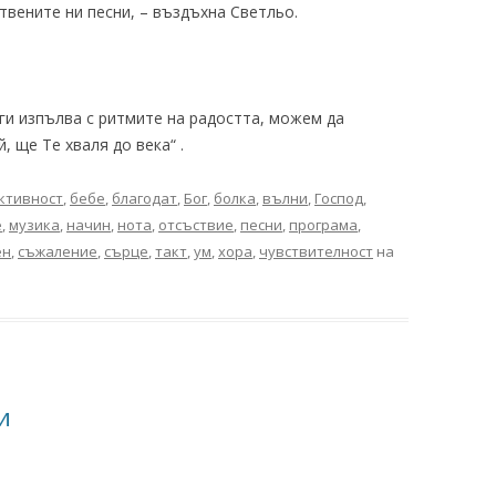
твените ни песни, – въздъхна Светльо.
 ги изпълва с ритмите на радостта, можем да
, ще Те хваля до века“ .
ктивност
,
бебе
,
благодат
,
Бог
,
болка
,
вълни
,
Господ
,
е
,
музика
,
начин
,
нота
,
отсъствие
,
песни
,
програма
,
ен
,
съжаление
,
сърце
,
такт
,
ум
,
хора
,
чувствителност
на
и