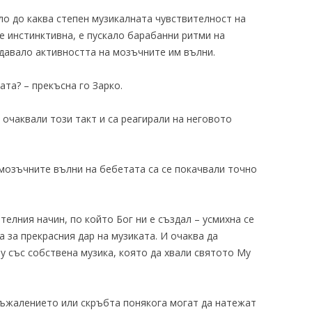
ло до каква степен музикалната чувствителност на
 е инстинктивна, е пускало барабанни ритми на
давало активността на мозъчните им вълни.
ата? – прекъсна го Зарко.
 очаквали този такт и са реагирали на неговото
 мозъчните вълни на бебетата са се покачвали точно
елния начин, по който Бог ни е създал – усмихна се
а за прекрасния дар на музиката. И очаква да
у със собствена музика, която да хвали святото Му
съжалението или скръбта понякога могат да натежат