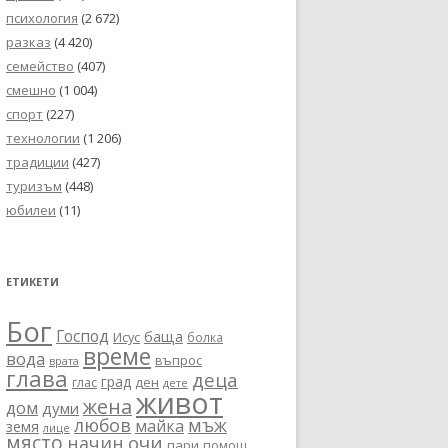
психология
(2 672)
разказ
(4 420)
семейство
(407)
смешно
(1 004)
спорт
(227)
технологии
(1 206)
традиции
(427)
туризъм
(448)
юбилеи
(11)
ЕТИКЕТИ
Бог
Господ
баща
Исус
болка
време
вода
въпрос
врата
глава
деца
град
глас
ден
дете
живот
жена
дом
думи
любов
мъж
майка
земя
лице
място
очи
начин
пари
помощ