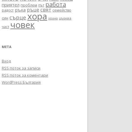
работа
приятел
проблем
път
ръце
свят
ръка
радост
семейство
хора
сърце
син
църква
храна
човек
част
МЕТА
Вход
RSS поток за записи
RSS поток за коментари
WordPress България