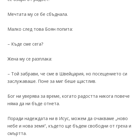
Мечтата му се бе сбъднала.
Малко след това Боян попита:
– Къде сме сега?
Жена му се разплака:
– Той забрави, че сме в Швейцария, но посещението си
заслужаваше. Поне за миг беше щастлив.
Бог ни уверява за време, когато радостта никога повече
няма да ни бъде отнета.
Поради надеждата ни в Исус, можем да очакваме „ново
небе и нова земя“, където ще бъдем свободни от греха и
смъртта.