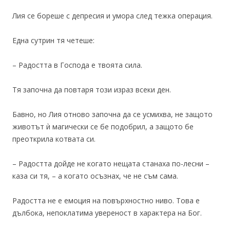
Лия се бореше с депресия и умора след тежка операция.
Една сутрин тя четеше:
– Радостта в Господа е твоята сила.
Тя започна да повтаря този израз всеки ден.
Бавно, но Лия отново започна да се усмихва, не защото
животът ѝ магически се бе подобрил, а защото бе
преоткрила котвата си.
– Радостта дойде не когато нещата станаха по-лесни –
каза си тя, – а когато осъзнах, че не съм сама.
Радостта не е емоция на повърхностно ниво. Това е
дълбока, непоклатима увереност в характера на Бог.