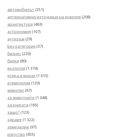
автомобилът
(251)
алтернативни източници на енергия
(208)
архитектура
(463)
астрономия
(107)
аутизъм
(29)
Без категория
(37)
бизнес
(220)
билки
(80)
екология
(1 374)
етика и морал
(1 615)
етимология
(120)
живопис
(67)
за животните
(1 048)
за книгата
(165)
защо?
(123)
здраве
(1 322)
земеделие
(97)
изкуство
(455)