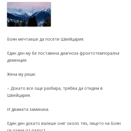
Боян мечтаеше да посети Швейцария.
Един ден му бе поставена диагноза фронтотемпорална
деменция.
Жена му реши:
– Докато все още разбира, трябва да отидем в
Швейцария.
И двамата заминаха.
Един ден докато валеше сняг около тях, лицето на Боян
се озари от радост.