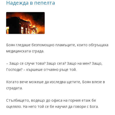
Надежда в пепелта
Боян гледаше безпомощно пламъците, които обгръщаха
медицинската сграда.
– Защо се случи това? Защо сега? Защо на мен? Защо,
Господи? – кършеше отчаяно ръце той.
Когато вече можеше да изследва щетите, Боян влезе в
сградата.
Стълбището, водещо до офиса на горния етаж бе
оцеляло. На него той се бе научил да говори с Бога.