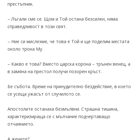
престъпник.
– Лъгали сме се. Щом и Той остана безсилен, няма
справедливост в този свят.
– Ние си мислехме, че това е Той и ще поделим местата
около трона Му.
– Какво е това? Вместо царска корона – трънен венец, а
в замяна на престол получи позорен кръст.
Бе събота. Време на принудително бездействие, в което
се усеща ужасът от случилото се.
Апостолите останаха безмълвни. Страшна тишина,
характеризираща се с мълчание подчертаващо
отчаянието.
А жените?