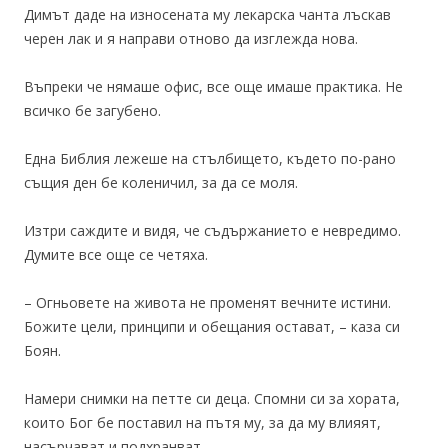
Димът даде на износената му лекарска чанта лъскав
черен лак и я направи отново да изглежда нова.
Въпреки че нямаше офис, все още имаше практика. Не
всичко бе загубено.
Една Библия лежеше на стълбището, където по-рано
същия ден бе коленичил, за да се моля.
Изтри саждите и видя, че съдържанието е невредимо.
Думите все още се четяха.
– Огньовете на живота не променят вечните истини.
Божите цели, принципи и обещания остават, – каза си
Боян.
Намери снимки на петте си деца. Спомни си за хората,
които Бог бе поставил на пътя му, за да му влияят,
насърчават и подхранват.