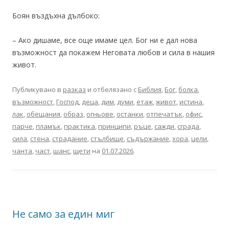
Боян въздъхна дълбоко:
– Ако дишаме, все още имаме цел. Бог ни е дал нова
възможност да покажем Неговата любов и сила в нашия
живот.
Публикувано в
разказ
и отбелязано с
Библия
,
Бог
,
болка
,
възможност
,
Господ
,
деца
,
дим
,
думи
,
етаж
,
живот
,
истина
,
лак
,
обещания
,
образ
,
огньове
,
останки
,
отпечатък
,
офис
,
парче
,
пламък
,
практика
,
принципи
,
ръце
,
сажди
,
сграда
,
сила
,
стена
,
страдание
,
стълбище
,
съдържание
,
хора
,
цели
,
чанта
,
част
,
шанс
,
щети
на
01.07.2026
.
Не само за един миг