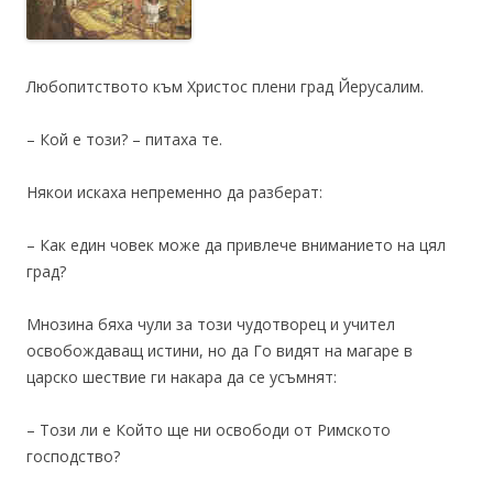
Любопитството към Христос плени град Йерусалим.
– Кой е този? – питаха те.
Някои искаха непременно да разберат:
– Как един човек може да привлече вниманието на цял
град?
Мнозина бяха чули за този чудотворец и учител
освобождаващ истини, но да Го видят на магаре в
царско шествие ги накара да се усъмнят:
– Този ли е Който ще ни освободи от Римското
господство?