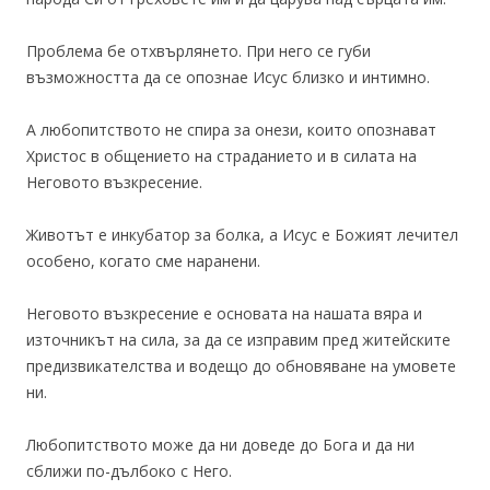
Проблема бе отхвърлянето. При него се губи
възможността да се опознае Исус близко и интимно.
А любопитството не спира за онези, които опознават
Христос в общението на страданието и в силата на
Неговото възкресение.
Животът е инкубатор за болка, а Исус е Божият лечител
особено, когато сме наранени.
Неговото възкресение е основата на нашата вяра и
източникът на сила, за да се изправим пред житейските
предизвикателства и водещо до обновяване на умовете
ни.
Любопитството може да ни доведе до Бога и да ни
сближи по-дълбоко с Него.