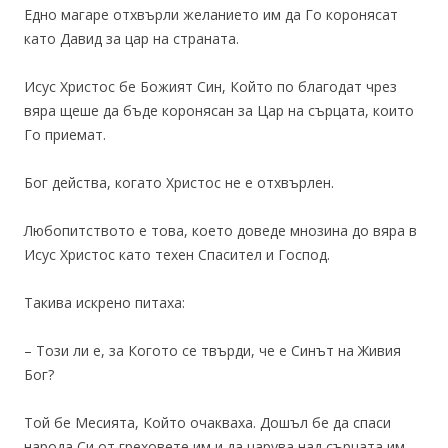
Едно магаре отхвърли желанието им да Го коронясат
като Давид за цар на страната.
Исус Христос бе Божият Син, Който по благодат чрез
вяра щеше да бъде коронясан за Цар на сърцата, които
Го приемат.
Бог действа, когато Христос не е отхвърлен.
Любопитството е това, което доведе мнозина до вяра в
Исус Христос като техен Спасител и Господ.
Такива искрено питаха:
– Този ли е, за Когото се твърди, че е Синът на Живия
Бог?
Той бе Месията, Който очакваха. Дошъл бе да спаси
народа Си от греховете им и да царува над сърцата им.