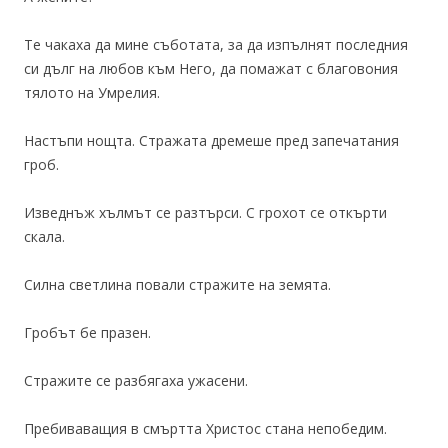
Те чакаха да мине съботата, за да изпълнят последния
си дълг на любов към Него, да помажат с благовония
тялото на Умрелия.
Настъпи нощта. Стражата дремеше пред запечатания
гроб.
Изведнъж хълмът се разтърси. С грохот се откърти
скала.
Силна светлина повали стражите на земята.
Гробът бе празен.
Стражите се разбягаха ужасени.
Пребиваващия в смъртта Христос стана непобедим.