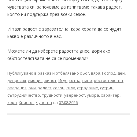
чувствата си, започваме да изпитваме такава радост,
която ни поддържа през всеки сезон.
И тази радост е заразителна, кара хората да се чудят
какво е различното в нас.
Можете ли да изберете радостта днес, дори ако
обстоятелствата не са се променили?
Публикувано в
разказ
и отбелязано с
Бог
,
вяра
,
Господ
,
ден
,
депресия
,
емоция
,
живот
,
Исус
,
котва
,
ниво
,
обстоятелства
,
операция
,
очи
,
радост
,
сезон
,
сила
,
страдание
,
сутрин
,
сътрудничество
,
трудности
,
увереност
,
умора
,
характер
,
хора
,
Христос
,
чувства
на
07.08.2026
.