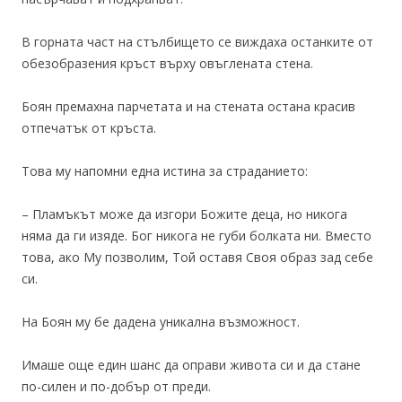
В горната част на стълбището се виждаха останките от
обезобразения кръст върху овъглената стена.
Боян премахна парчетата и на стената остана красив
отпечатък от кръста.
Това му напомни една истина за страданието:
– Пламъкът може да изгори Божите деца, но никога
няма да ги изяде. Бог никога не губи болката ни. Вместо
това, ако Му позволим, Той оставя Своя образ зад себе
си.
На Боян му бе дадена уникална възможност.
Имаше още един шанс да оправи живота си и да стане
по-силен и по-добър от преди.