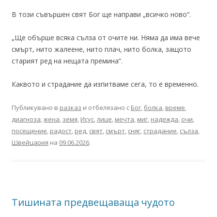
В този съвършен свят Бог ще направи „всичко ново“.
„Ще обърше всяка сълза от очите ни. Няма да има вече
смърт, нито жалеене, нито плач, нито болка, защото
старият ред на нещата премина“.
Каквото и страдание да изпитваме сега, то е временно.
Публикувано в
разказ
и отбелязано с
Бог
,
болка
,
време
,
диагноза
,
жена
,
земя
,
Исус
,
лице
,
мечта
,
миг
,
надежда
,
очи
,
посещение
,
радост
,
ред
,
свят
,
смърт
,
сняг
,
страдание
,
сълза
,
Швейцария
на
09.06.2026
.
Тишината предвещаваща чудото