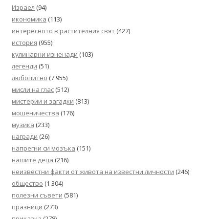
Израел
(94)
икономика
(113)
интересното в растителния свят
(427)
история
(955)
кулинарни изненади
(103)
легенди
(51)
любопитно
(7 955)
мисли на глас
(512)
мистерии и загадки
(813)
мошеничества
(176)
музика
(233)
награди
(26)
напрегни си мозъка
(151)
нашите деца
(216)
неизвестни факти от живота на известни личности
(246)
общество
(1 304)
полезни съвети
(581)
празници
(273)
приказка
(278)