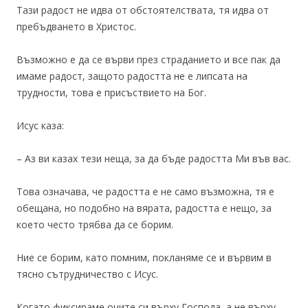
Тази радост не идва от обстоятелствата, тя идва от
пребъдването в Христос.
Възможно е да се върви през страданието и все пак да
имаме радост, защото радостта не е липсата на
трудности, това е присъствието на Бог.
Исус каза:
– Аз ви казах тези неща, за да бъде радостта Ми във вас.
Това означава, че радостта е не само възможна, тя е
обещана, но подобно на вярата, радостта е нещо, за
което често трябва да се борим.
Ние се борим, като помним, покланяме се и вървим в
тясно сътрудничество с Исус.
Когато фиксираме очите си върху Господа, а не върху