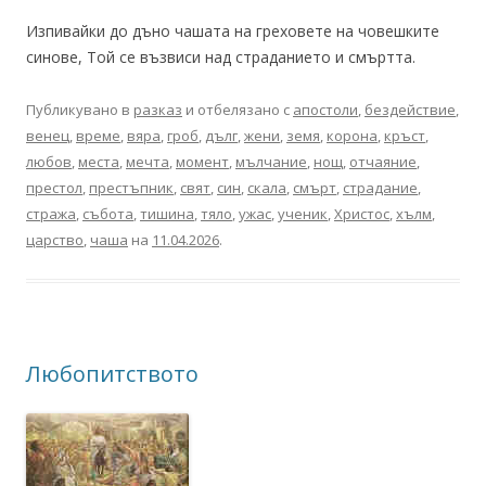
Изпивайки до дъно чашата на греховете на човешките
синове, Той се възвиси над страданието и смъртта.
Публикувано в
разказ
и отбелязано с
апостоли
,
бездействие
,
венец
,
време
,
вяра
,
гроб
,
дълг
,
жени
,
земя
,
корона
,
кръст
,
любов
,
места
,
мечта
,
момент
,
мълчание
,
нощ
,
отчаяние
,
престол
,
престъпник
,
свят
,
син
,
скала
,
смърт
,
страдание
,
стража
,
събота
,
тишина
,
тяло
,
ужас
,
ученик
,
Христос
,
хълм
,
царство
,
чаша
на
11.04.2026
.
Любопитството