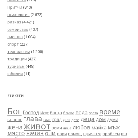
Притчи
(840)
психология
(2 672)
разказ
(4 421)
семейство
(407)
смешно
(1 004)
спорт
(227)
технологии
(1 206)
традиции
(427)
туризъм
(448)
юбилеи
(11)
ЕТИКЕТИ
Бог
време
вода
Господ
баща
Исус
болка
врата
глава
деца
дом
думи
град
въпрос
глас
ден
дете
живот
жена
любов
мъж
майка
земя
лице
място
очи
начин
приятел
пари
помощ
проблем
път