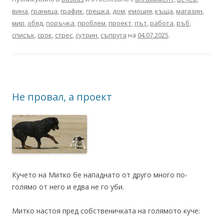
вина
,
граница
,
график
,
грешка
,
дом
,
емоция
,
къща
,
магазин
,
мир
,
обяд
,
поръчка
,
проблем
,
проект
,
път
,
работа
,
ръб
,
списък
,
срок
,
стрес
,
сутрин
,
съпруга
на
04.07.2025
.
Не провал, а проект
Кучето на Митко бе нападнато от друго много по-
голямо от него и едва не го уби.
Митко настоя пред собственичката на голямото куче: