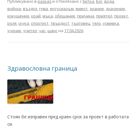
Публикувано в
разказ
и отбелязано с
битка
,
Бог
,
вода
,
войски
,
въздух
,
гума
,
ентусиазъм
,
живот
,
знание
,
значение
,
изкушение
,
край
,
мъка
,
обещание
,
причина
,
приятел
,
проект
,
роля
,
скука
,
спортист
,
твърдост
,
търговец
,
тяло
,
усмивка
,
ученик
,
учител
,
час
,
шанс
на
17.04.2026
.
Здравословна граница
Стоян бе изправен пред краен срок за проект в работата
си.