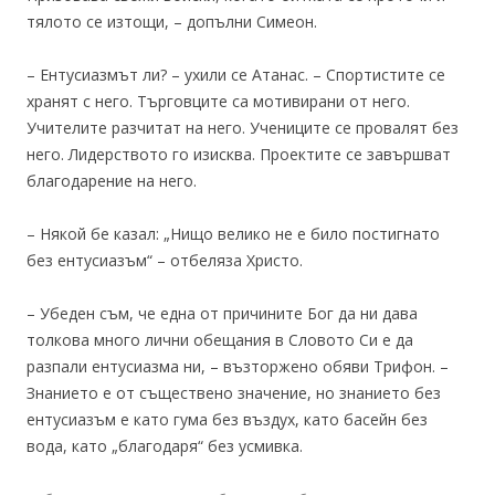
тялото се изтощи, – допълни Симеон.
– Ентусиазмът ли? – ухили се Атанас. – Спортистите се
хранят с него. Търговците са мотивирани от него.
Учителите разчитат на него. Учениците се провалят без
него. Лидерството го изисква. Проектите се завършват
благодарение на него.
– Някой бе казал: „Нищо велико не е било постигнато
без ентусиазъм“ – отбеляза Христо.
– Убеден съм, че една от причините Бог да ни дава
толкова много лични обещания в Словото Си е да
разпали ентусиазма ни, – възторжено обяви Трифон. –
Знанието е от съществено значение, но знанието без
ентусиазъм е като гума без въздух, като басейн без
вода, като „благодаря“ без усмивка.