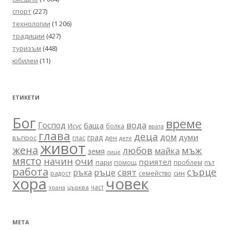
спорт
(227)
технологии
(1 206)
традиции
(427)
туризъм
(448)
юбилеи
(11)
ЕТИКЕТИ
Бог
време
вода
Господ
баща
Исус
болка
врата
глава
деца
дом
думи
град
въпрос
глас
ден
дете
живот
жена
любов
мъж
майка
земя
лице
място
очи
начин
приятел
пари
помощ
проблем
път
работа
сърце
ръце
свят
ръка
син
радост
семейство
хора
човек
част
църква
храна
МЕТА