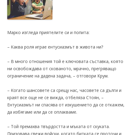
Марко изгледа приятелите си и попита:
– Каква роля играе ентусиазмът в живота ни?
– В много отношения той е ключовата съставка, която
ни освобождава от скованото, мрачно, прегряващо
ограничение на дадена задача, – отговори Крум.
– Когато шансовете са срещу нас, часовете са дълги и
краят все още не се вижда, отбеляза Стоян, –
Ентусиазмът ни спасява от изкушението да се откажем,
да избягаме или да се оплакваме.
– Той премахва твърдостта и мъката от скуката.
Призовава свежи войски, когато битката се проточи и