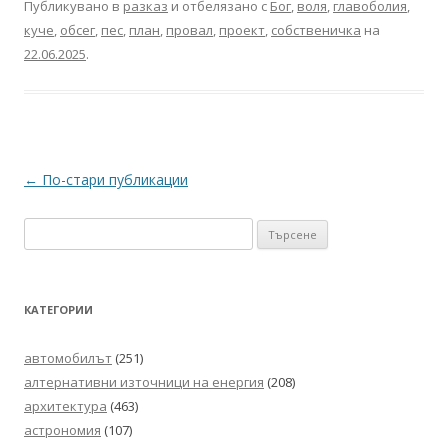
Публикувано в
разказ
и отбелязано с
Бог
,
воля
,
главоболия
,
куче
,
обсег
,
пес
,
план
,
провал
,
проект
,
собственичка
на
22.06.2025
.
Навигация
←
По-стари публикации
в
Търсене
публикациите
за:
КАТЕГОРИИ
автомобилът
(251)
алтернативни източници на енергия
(208)
архитектура
(463)
астрономия
(107)