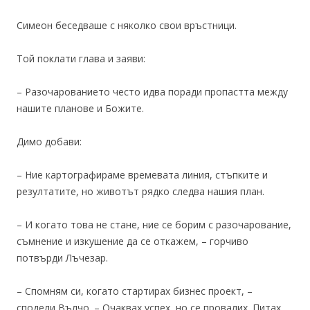
Симеон беседваше с няколко свои връстници.
Той поклати глава и заяви:
– Разочарованието често идва поради пропастта между
нашите планове и Божите.
Димо добави:
– Ние картографираме времевата линия, стъпките и
резултатите, но животът рядко следва нашия план.
– И когато това не стане, ние се борим с разочарование,
съмнение и изкушение да се откажем, – горчиво
потвърди Лъчезар.
– Спомням си, когато стартирах бизнес проект, –
сподели Вълчо. – Очаквах успех, но се провалих. Питах