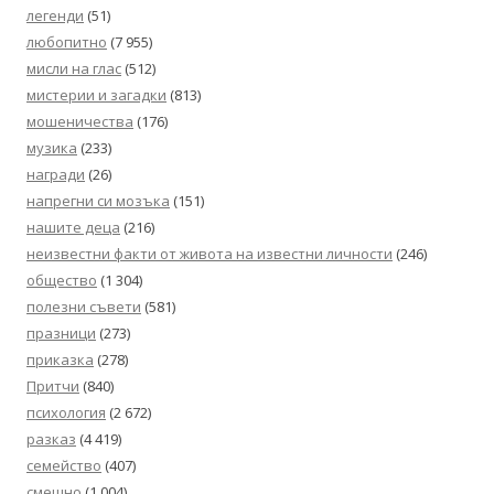
легенди
(51)
любопитно
(7 955)
мисли на глас
(512)
мистерии и загадки
(813)
мошеничества
(176)
музика
(233)
награди
(26)
напрегни си мозъка
(151)
нашите деца
(216)
неизвестни факти от живота на известни личности
(246)
общество
(1 304)
полезни съвети
(581)
празници
(273)
приказка
(278)
Притчи
(840)
психология
(2 672)
разказ
(4 419)
семейство
(407)
смешно
(1 004)