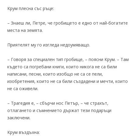
Крум плесна със ръце:
– Знаеш ли, Петре, че гробището е едно от най-богатите
места на земята.
Приятелят му го изгледа недоумяващо.
– Говоря за специален тип гробище, – поясни Крум. – Там
където са погребани книги, които никога не са били
написани, песни, които изобщо не са се пели,
изобретения, които не са били създадени и мечти, които
не са оживели.
– Трагедия е, – сбърчи нос Петър, – че страхът,
отлагането и съмнението държат тези подаръци
заключени.
Крум въздъхна: