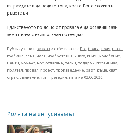
изграждате и да водите това, което Бог е сложил в
ръцете ви.
Единственото по-лошо от провала е да оставиш тази
земя пълна с неизползван потенциал.
Публикувано в
разказ
и отбелязано с
Бог
,
болка
,
воля
,
глава
,
гробище
,
земя
,
идея
,
изобретения
,
книга
,
книги
,
колебание
,
мечти
,
момент
,
нос
,
отлагане
,
песни
,
подарък
,
потенциал
,
приятел
,
провал
,
проект
,
произведение
,
рафт
,
ръце
,
свят
,
страх
,
съмнение
,
тип
,
трагедия
,
тъга
на
02.06.2026
.
Ролята на ентусиазмът