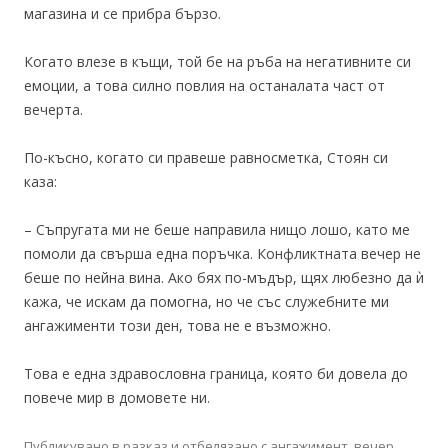
магазина и се прибра бързо.
Когато влезе в къщи, той бе на ръба на негативните си
емоции, а това силно повлия на останалата част от
вечерта.
По-късно, когато си правеше равносметка, Стоян си
каза:
– Съпругата ми не беше направила нищо лошо, като ме
помоли да свърша една поръчка. Конфликтната вечер не
беше по нейна вина. Ако бях по-мъдър, щях любезно да ѝ
кажа, че искам да помогна, но че със служебните ми
ангажименти този ден, това не е възможно.
Това е една здравословна граница, която би довела до
повече мир в домовете ни.
Публикувано в
разказ
и отбелязано с
ангажимент
,
вечер
,