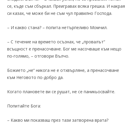
се, къде съм сбъркал. Преигравах всяка грешка. И накрая
си казах, че може би не съм чул правилно Господа.
– И какво стана? – попита нетърпеливо Момчил.
– С течение на времето осъзнах, че „провалът“
всъщност е пренасочване. Бог ме насочваше към нещо
по-голямо, – отговори Вълчо.
Божието „не“ никога не е отхвърляне, а пренасочване
към Неговото по-добро да.
Когато плановете ви се рушат, не се паникьосвайте.
Попитайте Бога:
– Какво ми показваш през тази затворена врата?