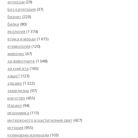
аутизъм
(29)
Без категория
(37)
бизнес
(220)
билки
(80)
екология
(1 374)
етика и морал
(1 615)
етимология
(120)
живопис
(67)
за животните
(1 048)
за книгата
(165)
защо?
(123)
здраве
(1 322)
земеделие
(97)
изкуство
(455)
Израел
(94)
икономика
(113)
интересното в растителния свят
(427)
история
(955)
кулинарни изненади
(103)