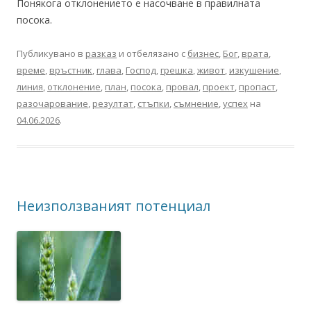
Понякога отклонението е насочване в правилната
посока.
Публикувано в
разказ
и отбелязано с
бизнес
,
Бог
,
врата
,
време
,
връстник
,
глава
,
Господ
,
грешка
,
живот
,
изкушение
,
линия
,
отклонение
,
план
,
посока
,
провал
,
проект
,
пропаст
,
разочарование
,
резултат
,
стъпки
,
съмнение
,
успех
на
04.06.2026
.
Неизползваният потенциал