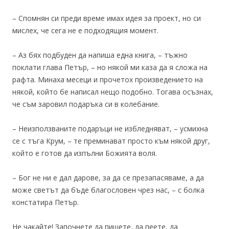
– Спомнян си преди време имах идея за проект, но си
мислех, че сега не е подходящия момент.
– Аз бях подбуден да напиша една книга, – тъжно
поклати глава Петър, – но някой ми каза да я сложа на
рафта. Минаха месеци и прочетох произведението на
някой, който бе написал нещо подобно. Тогава осъзнах,
че съм заровил подаръка си в колебание.
– Неизползваните подаръци не избледняват, – усмихна
се с тъга Крум, – те преминават просто към някой друг,
който е готов да изпълни Божията воля.
– Бог не ни е дал дарове, за да се презапасяваме, а да
може светът да бъде благословен чрез нас, – с болка
констатира Петър.
Не чакайте! Започнете да пишете, да пеете, да