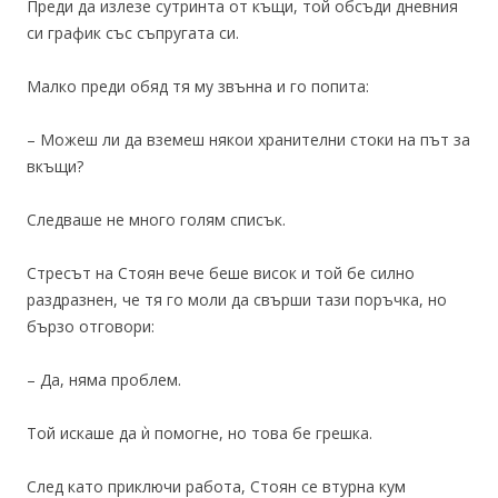
Преди да излезе сутринта от къщи, той обсъди дневния
си график със съпругата си.
Малко преди обяд тя му звънна и го попита:
– Можеш ли да вземеш някои хранителни стоки на път за
вкъщи?
Следваше не много голям списък.
Стресът на Стоян вече беше висок и той бе силно
раздразнен, че тя го моли да свърши тази поръчка, но
бързо отговори:
– Да, няма проблем.
Той искаше да ѝ помогне, но това бе грешка.
След като приключи работа, Стоян се втурна кум