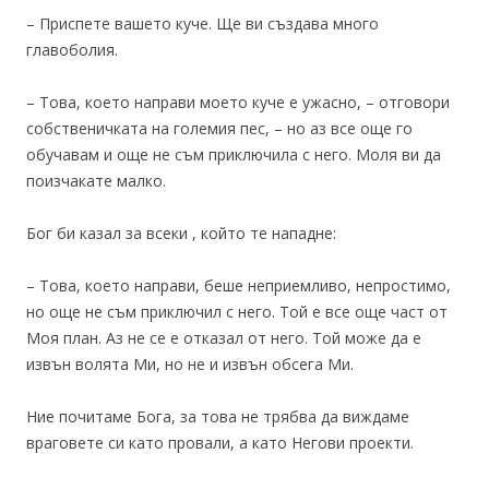
– Приспете вашето куче. Ще ви създава много
главоболия.
– Това, което направи моето куче е ужасно, – отговори
собственичката на големия пес, – но аз все още го
обучавам и още не съм приключила с него. Моля ви да
поизчакате малко.
Бог би казал за всеки , който те нападне:
– Това, което направи, беше неприемливо, непростимо,
но още не съм приключил с него. Той е все още част от
Моя план. Аз не се е отказал от него. Той може да е
извън волята Ми, но не и извън обсега Ми.
Ние почитаме Бога, за това не трябва да виждаме
враговете си като провали, а като Негови проекти.