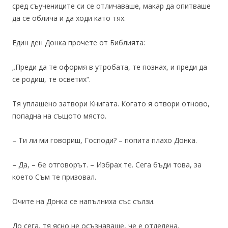
сред съучениците си се отличаваше, макар да опитваше
да се облича и да ходи като тях.
Един ден Донка прочете от Библията:
„Преди да те оформя в утробата, те познах, и преди да
се родиш, те осветих“.
Тя уплашено затвори Книгата. Когато я отвори отново,
попадна на същото място.
– Ти ли ми говориш, Господи? – попита плахо Донка.
– Да, – бе отговорът. – Избрах те. Сега бъди това, за
което Съм те призовал.
Очите на Донка се напълниха със сълзи.
До сега, тя ясно не осъзнаваше, че е отделена.