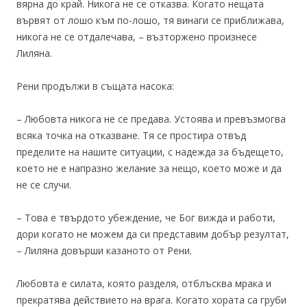
вярна до край. Никога не се отказва. Когато нещата
вървят от лошо към по-лошо, тя винаги се приближава,
никога не се отдалечава, – възторжено произнесе
Лиляна.
Рени продължи в същата насока:
– Любовта никога не се предава. Устоява и превъзмогва
всяка точка на отказване. Тя се простира отвъд
пределите на нашите ситуации, с надежда за бъдещето,
което не е напразно желание за нещо, което може и да
не се случи.
– Това е твърдото убеждение, че Бог вижда и работи,
дори когато не можем да си представим добър резултат,
– Лиляна довърши казаното от Рени.
Любовта е силата, която разделя, отблъсква мрака и
прекратява действието на врага. Когато хората са груби