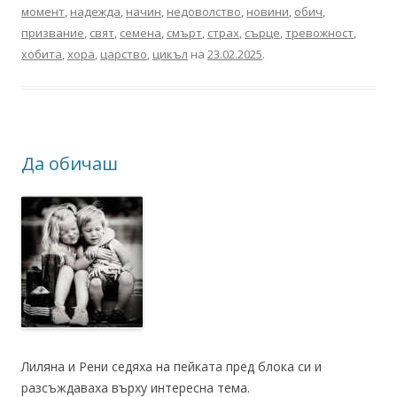
момент
,
надежда
,
начин
,
недоволство
,
новини
,
обич
,
призвание
,
свят
,
семена
,
смърт
,
страх
,
сърце
,
тревожност
,
хобита
,
хора
,
царство
,
цикъл
на
23.02.2025
.
Да обичаш
Лиляна и Рени седяха на пейката пред блока си и
разсъждаваха върху интересна тема.