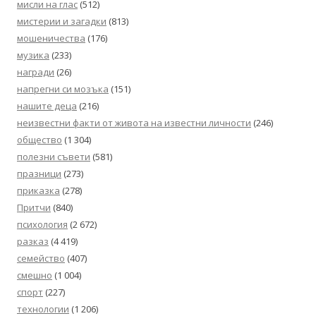
мисли на глас
(512)
мистерии и загадки
(813)
мошеничества
(176)
музика
(233)
награди
(26)
напрегни си мозъка
(151)
нашите деца
(216)
неизвестни факти от живота на известни личности
(246)
общество
(1 304)
полезни съвети
(581)
празници
(273)
приказка
(278)
Притчи
(840)
психология
(2 672)
разказ
(4 419)
семейство
(407)
смешно
(1 004)
спорт
(227)
технологии
(1 206)