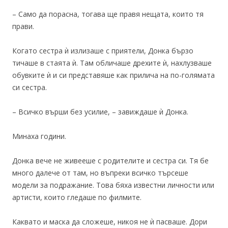
– Само да порасна, тогава ще правя нещата, които тя
прави.
Когато сестра ѝ излизаше с приятели, Донка бързо
тичаше в стаята ѝ. Там обличаше дрехите ѝ, нахлузваше
обувките ѝ и си представяше как прилича на по-голямата
си сестра.
– Всичко върши без усилие, – завиждаше ѝ Донка.
Минаха години.
Донка вече не живееше с родителите и сестра си. Тя бе
много далече от там, но въпреки всичко търсеше
модели за подражание. Това бяха известни личности или
артисти, които гледаше по филмите.
Каквато и маска да сложеше, никоя не ѝ пасваше. Дори