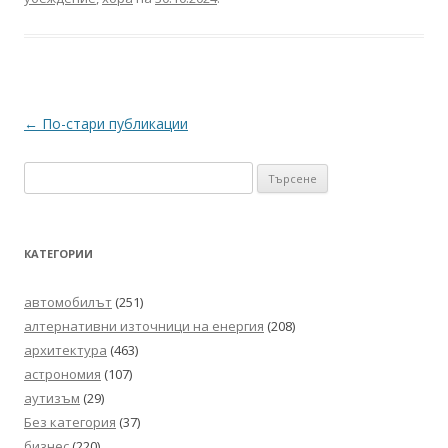
Навигация
←
По-стари публикации
в
Търсене
публикациите
за:
КАТЕГОРИИ
автомобилът
(251)
алтернативни източници на енергия
(208)
архитектура
(463)
астрономия
(107)
аутизъм
(29)
Без категория
(37)
бизнес
(220)