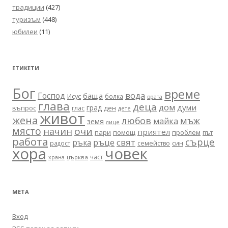
традиции
(427)
туризъм
(448)
юбилеи
(11)
ЕТИКЕТИ
Бог
време
вода
Господ
баща
Исус
болка
врата
глава
деца
дом
думи
град
въпрос
глас
ден
дете
живот
жена
любов
мъж
майка
земя
лице
място
очи
начин
приятел
пари
помощ
проблем
път
работа
сърце
ръце
свят
ръка
син
радост
семейство
хора
човек
част
църква
храна
МЕТА
Вход