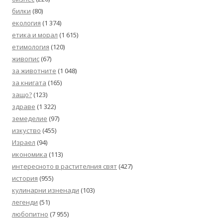
билки
(80)
екология
(1 374)
етика и морал
(1 615)
етимология
(120)
живопис
(67)
за животните
(1 048)
за книгата
(165)
защо?
(123)
здраве
(1 322)
земеделие
(97)
изкуство
(455)
Израел
(94)
икономика
(113)
интересното в растителния свят
(427)
история
(955)
кулинарни изненади
(103)
легенди
(51)
любопитно
(7 955)