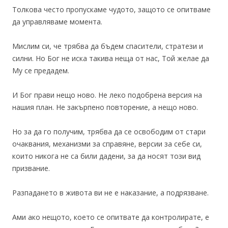
Толкова често пропускаме чудото, защото се опитваме
да управляваме момента.
Мислим си, че трябва да бъдем спасители, стратези и
силни. Но Бог не иска такива неща от нас, Той желае да
Му се предадем.
И Бог прави нещо ново. Не леко подобрена версия на
нашия план. Не закърпено повторение, а нещо ново.
Но за да го получим, трябва да се освободим от стари
очаквания, механизми за справяне, версии за себе си,
които никога не са били дадени, за да носят този вид
призвание.
Разпадането в живота ви не е наказание, а подрязване.
Ами ако нещото, което се опитвате да контролирате, е