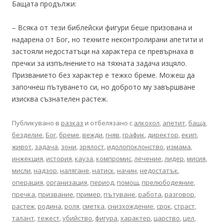
Бащата продължи:
– Всяка от тези библейски фигури беше призована и
надарена от Бог, но техните неконтролирани апетити и
застояли недостатъци на характера се превърнаха в
пречки за изпълнението на тяхната задача изцяло.
Призванието без характер е тежко бреме. Можеш да
започнеш пътуването си, но доброто му завършване
изисква съзнателен растеж.
Публикувано в
разказ
и отбелязано с
алкохол
,
апетит
,
баща
,
безделие
,
Бог
,
бреме
,
вежди
,
гняв
,
график
,
директор
,
екип
,
живот
,
задача
,
зони
,
зрялост
,
идолопоклонство
,
измама
,
инжекция
,
история
,
кауза
,
компромис
,
лечение
,
лидер
,
мисия
,
мисли
,
надзор
,
налягане
,
натиск
,
начин
,
недостатък
,
операция
,
организация
,
период
,
помощ
,
прелюбодеяние
,
пречка
,
призвание
,
пример
,
пътуване
,
работа
,
разговор
,
растеж
,
родина
,
роля
,
сметка
,
снизхождение
,
срок
,
страст
,
талант
,
тежест
,
убийство
,
фигура
,
характер
,
царство
,
цел
,