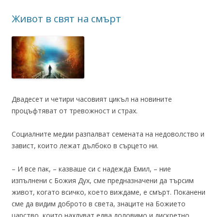
Живот в свят на смърт
Двадесет и четири часовият цикъл на новините
процъфтяват от тревожност и страх.
Социалните медии разпалват семената на недоволство и
завист, които лежат дълбоко в сърцето ни.
– И все пак, – казваше си с надежда Емил, – ние
изпълнени с Божия Дух, сме предназначени да търсим
живот, когато всичко, което виждаме, е смърт. Поканени
сме да видим доброто в света, знаците на Божието
царство, които нахлуват едва доловимо и дискретно.