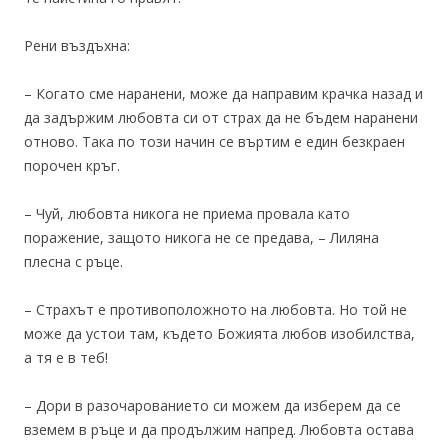
Рени въздъхна:
– Когато сме наранени, може да направим крачка назад и
да задържим любовта си от страх да не бъдем наранени
отново. Така по този начин се въртим е един безкраен
порочен кръг.
– Чуй, любовта никога не приема провала като
поражение, защото никога не се предава, – Лиляна
плесна с ръце.
– Страхът е противоположното на любовта. Но той не
може да устои там, където Божията любов изобилства,
а тя е в теб!
– Дори в разочарованието си можем да изберем да се
вземем в ръце и да продължим напред. Любовта остава