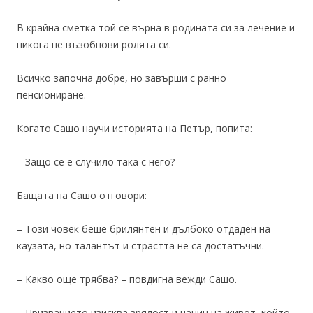
В крайна сметка той се върна в родината си за лечение и
никога не възобнови ролята си.
Всичко започна добре, но завърши с ранно
пенсиониране.
Когато Сашо научи историята на Петър, попита:
– Защо се е случило така с него?
Бащата на Сашо отговори:
– Този човек беше брилянтен и дълбоко отдаден на
каузата, но талантът и страстта не са достатъчни.
– Какво още трябва? – повдигна вежди Сашо.
– Призванието изисква зрялост и начин на живот, който