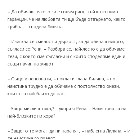
– Да обичаш някого си е голям риск, тъй като няма
гаранции, че на любовта ти ще бъде отвърнато, както
трябва, – сподели Лиляна.
– Изисква се смелост и дързост, за да обичаш някого, –
съгласи се Рени. – Разбира се, най-лесно е да обичаме
тези, с които сме съгласни и с които споделяме един и
същи начин на живот.
– Също и непознати, – поклати глава Лиляна, – но
наистина трудно е да обичаме с постоянство онези,
които са най-близо до нас….
– Защо мислиш така,? – укори я Рени. – Нали това са ни
най-близките ни хора?
– Защото те могат да ни наранят, – наблегна Лиляна. – И
те наистина го правят.