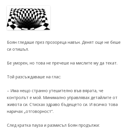
Боян гледаше през прозореца навън. Денят още не беше
си отишъл.
Бе уморен, но това не пречеше на мислите му да текат.
Той разсъждаваше на глас:
– Има нещо странно утешително във вярата, че
контролът е мой. Минимално управлявах детайлите от
живота си. Стисках здраво бъдещето си. И всичко това
наричах „отговорност“.
След кратка пауза и размисъл Боян продължи: