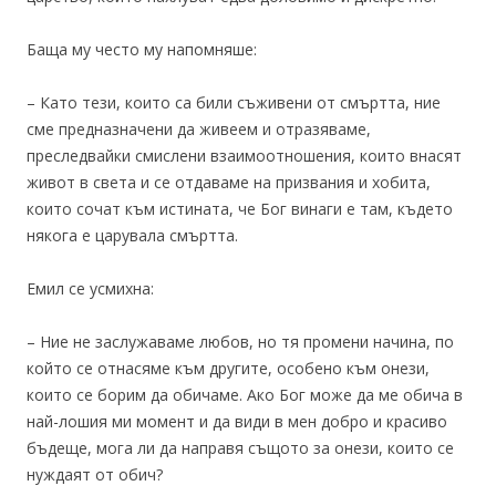
Баща му често му напомняше:
– Като тези, които са били съживени от смъртта, ние
сме предназначени да живеем и отразяваме,
преследвайки смислени взаимоотношения, които внасят
живот в света и се отдаваме на призвания и хобита,
които сочат към истината, че Бог винаги е там, където
някога е царувала смъртта.
Емил се усмихна:
– Ние не заслужаваме любов, но тя промени начина, по
който се отнасяме към другите, особено към онези,
които се борим да обичаме. Ако Бог може да ме обича в
най-лошия ми момент и да види в мен добро и красиво
бъдеще, мога ли да направя същото за онези, които се
нуждаят от обич?