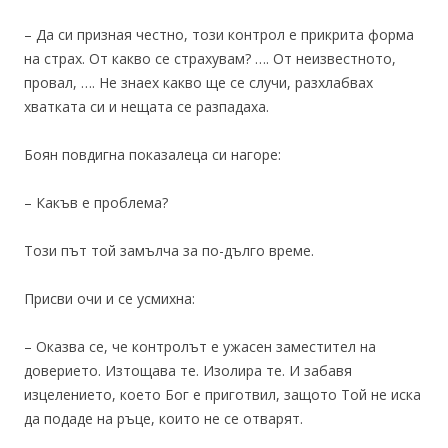
– Да си призная честно, този контрол е прикрита форма
на страх. От какво се страхувам? …. От неизвестното,
провал, …. Не знаех какво ще се случи, разхлабвах
хватката си и нещата се разпадаха.
Боян повдигна показалеца си нагоре:
– Какъв е проблема?
Този път той замълча за по-дълго време.
Присви очи и се усмихна:
– Оказва се, че контролът е ужасен заместител на
доверието. Изтощава те. Изолира те. И забавя
изцелението, което Бог е приготвил, защото Той не иска
да подаде на ръце, които не се отварят.