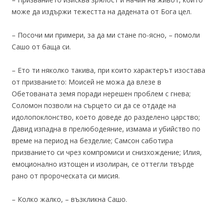
може да издържи тежестта на дадената от Бога цел.
– Посочи ми примери, за да ми стане по-ясно, – помоли
Сашо от баща си.
– Ето ти няколко такива, при които характерът изостава
от призванието: Моисей не можа да влезе в
Обетованата земя поради нерешен проблем с гнева;
Соломон позволи на сърцето си да се отдаде на
идолопоклонство, което доведе до разделено царство;
Давид изпадна в прелюбодеяние, измама и убийство по
време на период на безделие; Самсон саботира
призванието си чрез компромиси и снизхождение; Илия,
емоционално изтощен и изолиран, се оттегли твърде
рано от пророческата си мисия.
– Колко жалко, – възкликна Сашо.