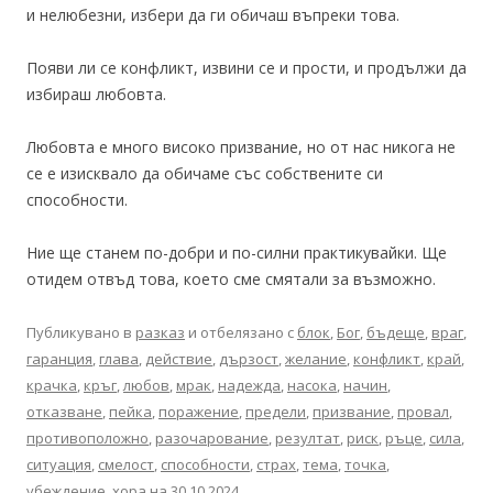
и нелюбезни, избери да ги обичаш въпреки това.
Появи ли се конфликт, извини се и прости, и продължи да
избираш любовта.
Любовта е много високо призвание, но от нас никога не
се е изисквало да обичаме със собствените си
способности.
Ние ще станем по-добри и по-силни практикувайки. Ще
отидем отвъд това, което сме смятали за възможно.
Публикувано в
разказ
и отбелязано с
блок
,
Бог
,
бъдеще
,
враг
,
гаранция
,
глава
,
действие
,
дързост
,
желание
,
конфликт
,
край
,
крачка
,
кръг
,
любов
,
мрак
,
надежда
,
насока
,
начин
,
отказване
,
пейка
,
поражение
,
предели
,
призвание
,
провал
,
противоположно
,
разочарование
,
резултат
,
риск
,
ръце
,
сила
,
ситуация
,
смелост
,
способности
,
страх
,
тема
,
точка
,
убеждение
,
хора
на
30.10.2024
.