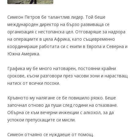
Симеон Петров бе талантлив лидер. Той беше
международен директор на бързо развиваща се
организация с нестопанска цел. Отговаряше за надзора
на операциите в цяла Африка, като същевременно
координираше работата си с екипи в Европа и Северна и
Южна Америка.
Графика му бе много натоварен, постоянни крайни
срокове, късни разговори през часови зони и нарастващ
натиск от всички посоки.
Кръвното му налягане се бе повишило рязко. Беше
започнал отново да пуши след години на отказване.
Обърна се към вечерни инжекции с алкохол, за да
успокои препускащите си мисли.
Симеон отчаяно се нуждаеше от помощ.