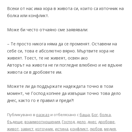
Всеки от нас има хора в живота си, които са източник на
болка или конфликт.
Може би често отчаяно сме заявявали:
– Те просто никога няма да се променят. Оставени на
себе си, това е абсолютно вярно. Мъртвите хора не
живеят. Тоест, те не живеят, освен ако
Авторът на живота не ги погледне влюбено и не вдъхне
живота си в дробовете им.
Можете ли да поддържате надеждата точно в този
момент, че Господ копнее да извърши точно това дело
днес, както го е правил и преди?!
Публикувано в
разказ
и отбелязано с
баща
,
Бог
,
болка
,
бъдеще
,
взаимоотношения
,
Господ
,
дело
,
днес
,
дробове
,
живот
,
завист
,
източник
,
истина
,
конфликт
,
любов
,
медия
,