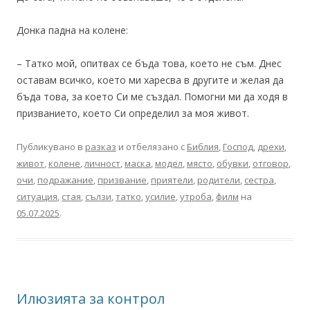
Донка падна на колене:
– Татко мой, опитвах се бъда това, което не съм. Днес
оставам всичко, което ми харесва в другите и желая да
бъда това, за което Си ме създал. Помогни ми да ходя в
призванието, което Си определил за моя живот.
Публикувано в
разказ
и отбелязано с
Библия
,
Господ
,
дрехи
,
живот
,
колене
,
личност
,
маска
,
модел
,
място
,
обувки
,
отговор
,
очи
,
подражание
,
призвание
,
приятели
,
родители
,
сестра
,
ситуация
,
стая
,
сълзи
,
татко
,
усилие
,
утроба
,
филм
на
05.07.2025
.
Илюзията за контрол