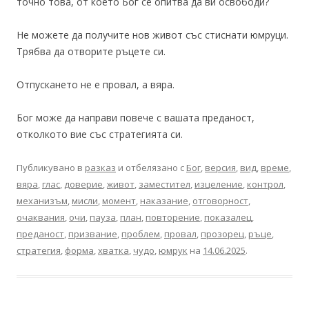
точно това, от което Бог се опитва да ви освободи?
Не можете да получите нов живот със стиснати юмруци.
Трябва да отворите ръцете си.
Отпускането не е провал, а вяра.
Бог може да направи повече с вашата преданост,
отколкото вие със стратегията си.
Публикувано в
разказ
и отбелязано с
Бог
,
версия
,
вид
,
време
,
вяра
,
глас
,
доверие
,
живот
,
заместител
,
изцеление
,
контрол
,
механизъм
,
мисли
,
момент
,
наказание
,
отговорност
,
очаквания
,
очи
,
пауза
,
план
,
повторение
,
показалец
,
преданост
,
призвание
,
проблем
,
провал
,
прозорец
,
ръце
,
стратегия
,
форма
,
хватка
,
чудо
,
юмрук
на
14.06.2025
.