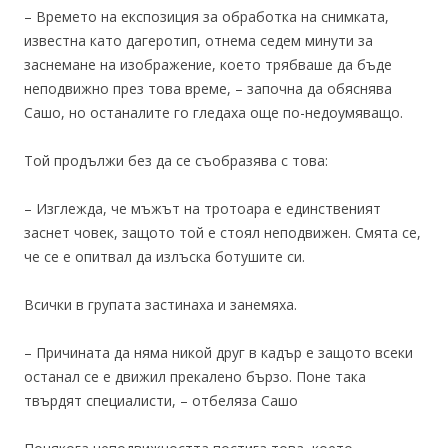
– Времето на експозиция за обработка на снимката,
известна като дагеротип, отнема седем минути за
заснемане на изображение, което трябваше да бъде
неподвижно през това време, – започна да обяснява
Сашо, но останалите го гледаха още по-недоумяващо.
Той продължи без да се съобразява с това:
– Изглежда, че мъжът на тротоара е единственият
заснет човек, защото той е стоял неподвижен. Смята се,
че се е опитвал да излъска ботушите си.
Всички в групата застинаха и занемяха.
– Причината да няма никой друг в кадър е защото всеки
останал се е движил прекалено бързо. Поне така
твърдят специалисти, – отбеляза Сашо