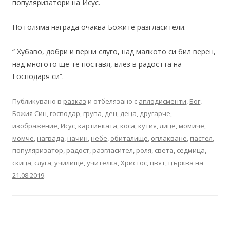
популяризатори на Исус.
Но голяма награда очаква Божите разгласители.
“ Хубаво, добри и верни слуго, над малкото си бил верен,
над многото ще те поставя, влез в радостта на
Господаря си“.
Публикувано в
разказ
и отбелязано с
аплодисменти
,
Бог
,
Божия Син
,
господар
,
група
,
ден
,
деца
,
другарче
,
изображение
,
Исус
,
картинката
,
коса
,
кутия
,
лице
,
момиче
,
момче
,
награда
,
начин
,
небе
,
обиталище
,
оплакване
,
пастел
,
популяризатор
,
радост
,
разгласител
,
роля
,
света
,
седмица
,
скица
,
слуга
,
училище
,
учителка
,
Христос
,
цвят
,
църква
на
21.08.2019
.