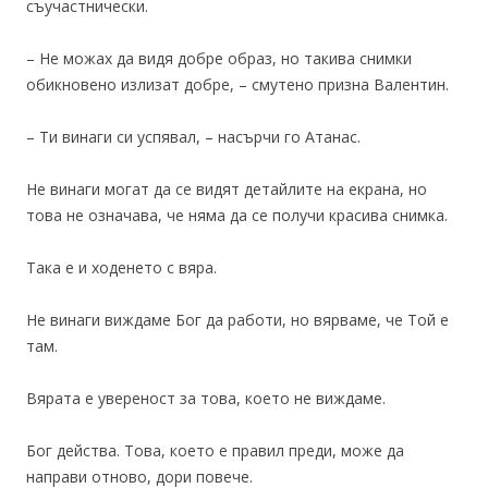
съучастнически.
– Не можах да видя добре образ, но такива снимки
обикновено излизат добре, – смутено призна Валентин.
– Ти винаги си успявал, – насърчи го Атанас.
Не винаги могат да се видят детайлите на екрана, но
това не означава, че няма да се получи красива снимка.
Така е и ходенето с вяра.
Не винаги виждаме Бог да работи, но вярваме, че Той е
там.
Вярата е увереност за това, което не виждаме.
Бог действа. Това, което е правил преди, може да
направи отново, дори повече.