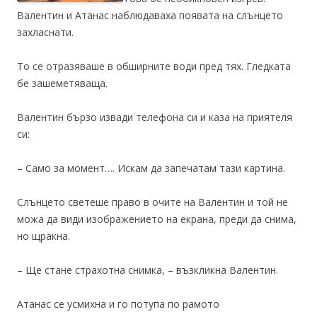
Валентин и Атанас наблюдаваха появата на слънцето
захласнати.
То се отразяваше в обширните води пред тях. Гледката
бе зашеметяваща.
Валентин бързо извади телефона си и каза на приятеля
си:
– Само за момент…. Искам да запечатам тази картина.
Слънцето светеше право в очите на Валентин и той не
можа да види изображението на екрана, преди да снима,
но щракна.
– Ще стане страхотна снимка, – възкликна Валентин.
Атанас се усмихна и го потупа по рамото