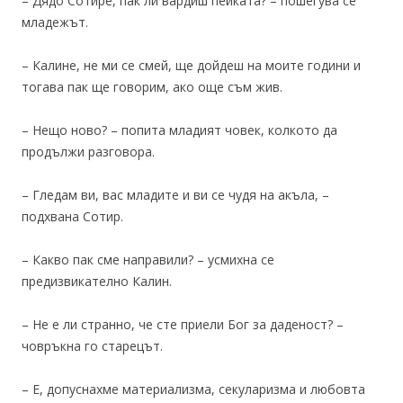
– Дядо Сотире, пак ли вардиш пейката? – пошегува се
младежът.
– Калине, не ми се смей, ще дойдеш на моите години и
тогава пак ще говорим, ако още съм жив.
– Нещо ново? – попита младият човек, колкото да
продължи разговора.
– Гледам ви, вас младите и ви се чудя на акъла, –
подхвана Сотир.
– Какво пак сме направили? – усмихна се
предизвикателно Калин.
– Не е ли странно, че сте приели Бог за даденост? –
човръкна го старецът.
– Е, допуснахме материализма, секуларизма и любовта