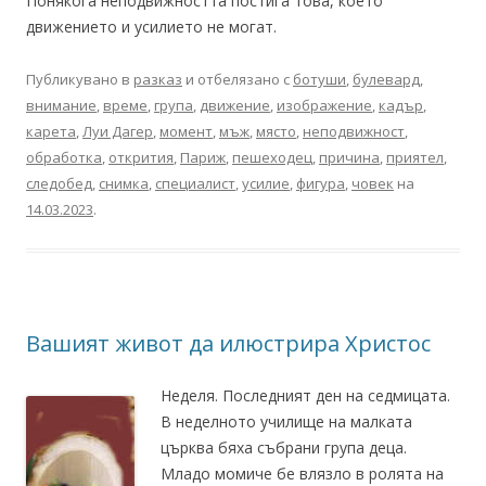
Понякога неподвижността постига това, което
движението и усилието не могат.
Публикувано в
разказ
и отбелязано с
ботуши
,
булевард
,
внимание
,
време
,
група
,
движение
,
изображение
,
кадър
,
карета
,
Луи Дагер
,
момент
,
мъж
,
място
,
неподвижност
,
обработка
,
открития
,
Париж
,
пешеходец
,
причина
,
приятел
,
следобед
,
снимка
,
специалист
,
усилие
,
фигура
,
човек
на
14.03.2023
.
Вашият живот да илюстрира Христос
Неделя. Последният ден на седмицата.
В неделното училище на малката
църква бяха събрани група деца.
Младо момиче бе влязло в ролята на