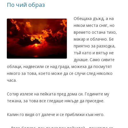
По чий образ
Обещаха дъжд, а на
някои места сняг, но
времето остана тихо,
макар и облачно. Бе
приятно за разходка,
тъй като и вятър не
духаше. Само сивите
облаци, надвесили се над града, можеха да посмутят
някого за това, което може да се случи след няколко
часа.
Сотир излезе на пейката пред дома си. Годините му
тежаха, за това все гледаше някъде да приседне.
Калин го видя от далече и се приближи към него.