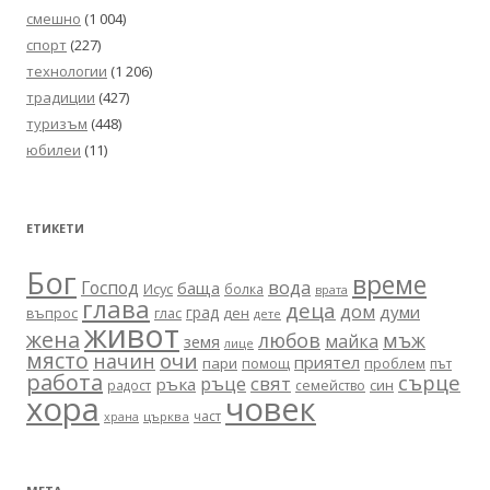
смешно
(1 004)
спорт
(227)
технологии
(1 206)
традиции
(427)
туризъм
(448)
юбилеи
(11)
ЕТИКЕТИ
Бог
време
вода
Господ
баща
Исус
болка
врата
глава
деца
дом
думи
град
въпрос
глас
ден
дете
живот
жена
любов
мъж
майка
земя
лице
място
очи
начин
приятел
пари
помощ
проблем
път
работа
сърце
ръце
свят
ръка
син
радост
семейство
хора
човек
част
църква
храна