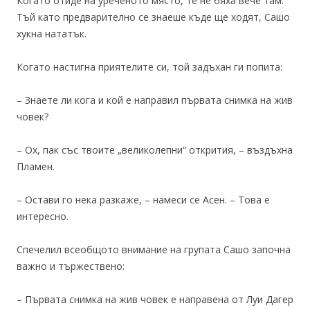
Когато отиде на уреченото място, те не бяха вече там.
Тъй като предварително се знаеше къде ще ходят, Сашо
хукна нататък.
Когато настигна приятелите си, той задъхан ги попита:
– Знаете ли кога и кой е направил първата снимка на жив
човек?
– Ох, пак със твоите „великолепни“ открития, – въздъхна
Пламен.
– Остави го нека разкаже, – намеси се Асен. – Това е
интересно.
Спечелил всеобщото внимание на групата Сашо започна
важно и тържествено:
– Първата снимка на жив човек е направена от Луи Дагер