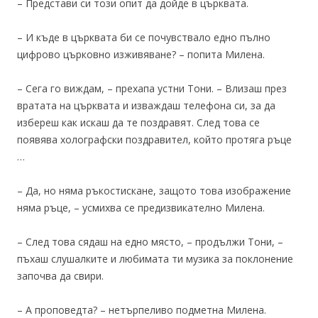
– Представи си този опит да дойде в църквата.
– И къде в църквата би се почувствало едно пълно
цифрово църковно изживяване? – попита Милена.
– Сега го виждам, – прехапа устни Тони. – Влизаш през
вратата на църквата и изваждаш телефона си, за да
избереш как искаш да те поздравят. След това се
появява холографски поздравител, който протяга ръце
…
– Да, но няма ръкостискане, защото това изображение
няма ръце, – усмихва се предизвикателно Милена.
– След това сядаш на едно място, – продължи Тони, –
пъхаш слушалките и любимата ти музика за поклонение
започва да свири.
– А проповедта? – нетърпеливо подметна Милена.