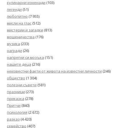
кулинарни изненади
(103)
легенди
(51)
любопитно
(7 955)
мисли на глас
(512)
мистерии и загадки
(813)
мошеничества
(176)
музика
(233)
награди
(26)
напрегни си мозъка
(151)
нашите деца
(216)
неизвестни факти от живота на известни личности
(246)
общество
(1 304)
полезни съвети
(581)
празници
(273)
приказка
(278)
Притчи
(840)
психология
(2 672)
разказ
(4 420)
семейство
(407)