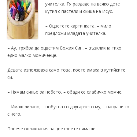
учителка. Тя раздаде на всяко дете
кутия с пастели и скица на Исус.
– Оцветете картинката, – мило
предложи младата учителка.
– Ау, трябва да оцветим Божия Син, – възкликна тихо
едно малко момиченце.
Децата използваха само това, което имаха в кутийките
си.
– Нямам синьо за небето, – обади се слабичко момче.
– Имаш лилаво, – побутна го другарчето му, – направи го
с него.
Повече оплаквания за цветовете нямаше.