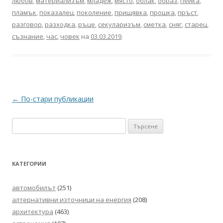
любов
,
материализъм
,
младеж
,
място
,
облак
,
образ
,
пейка
,
пламък
,
показалец
,
поколение
,
прищявка
,
прошка
,
пръст
,
разговор
,
разходка
,
ръце
,
секуларизъм
,
сметка
,
сняг
,
старец
,
съзнание
,
час
,
човек
на
03.03.2019
.
Навигация
←
По-стари публикации
в
Търсене
публикациите
за:
КАТЕГОРИИ
автомобилът
(251)
алтернативни източници на енергия
(208)
архитектура
(463)