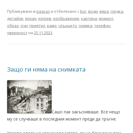
Публикувано в
разказ
и отбелязано с
Бог
,
води
,
вяра
,
гледка
,
детайли
,
екран
,
изгрев
,
изображение
,
картина
,
момент
,
образ
,
очи
,
приятел
,
рамо
,
слънцето
,
снимка
,
телефон
,
увереност
на
25.11.2023
.
Защо ги няма на снимката
Сашо пак закъсняваше. Все нещо
му се случваше в последния момент преди да тръгне.