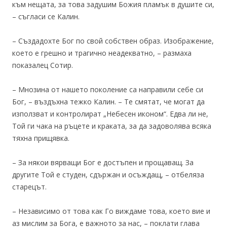
към нещата, за това задушим Божия пламък в душите си,
– съгласи се Калин.
– Създадохте Бог по свой собствен образ. Изображение,
което е грешно и трагично неадекватно, – размаха
показалец Сотир.
– Мнозина от нашето поколение са направили себе си
Бог, – въздъхна тежко Калин. – Те смятат, че могат да
използват и контролират „Небесен иконом“. Едва ли не,
Той ги чака на ръцете и краката, за да задоволява всяка
тяхна прищявка.
– За някои вярващи Бог е достъпен и прощаващ. За
другите Той е студен, сдържан и осъждащ, – отбеляза
старецът.
– Независимо от това как Го виждаме това, което вие и
аз мислим за Бога, е важното за нас, – поклати глава