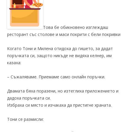
Това бе обикновено изглеждаш
ресторант със столове и маси покрити с бели покривки
Когато Тони и Милена отидоха до гишето, за дадат
поръчката си, защото никъде не видяха келнер, им
казаха:
– Съжаляваме. Приемаме само онлайн поръчки.
Двамата бяха поразени, но изтеглиха приложението и
дадоха поръчката си.
Избраха си място и изчакаха да пристигне храната.
Тони се размисли: