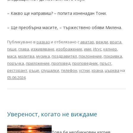
– Какво ще направиш? – попита изненадан Тони.
– Ще преобърна масите, – тържествено обяви Милена.
Публикувано в
разказ
и отбелязано с
аватар
,
вежди
,
врата
,
гише
,
глава
,
изживяване
,
изображение
,
име
,
Исус
,
келнер
,
маса
,
молитва
,
музика
,
поздравител
,
поклонение
,
покривка
,
поръчка
,
приложение
,
проповед
,
проповедник
,
пръст
,
ресторант
,
ръце
,
слушалки
,
телефон
,
устни
,
храна
,
църква
на
05.06.2024
.
Увереност, когато не виждаме
Това бе необикновен изгрев.