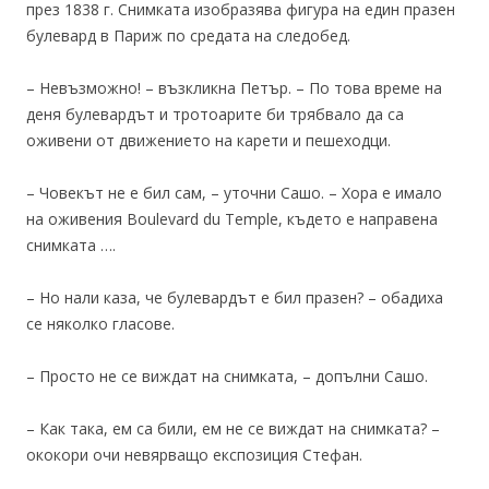
през 1838 г. Снимката изобразява фигура на един празен
булевард в Париж по средата на следобед.
– Невъзможно! – възкликна Петър. – По това време на
деня булевардът и тротоарите би трябвало да са
оживени от движението на карети и пешеходци.
– Човекът не е бил сам, – уточни Сашо. – Хора е имало
на оживения Boulevard du Temple, където е направена
снимката ….
– Но нали каза, че булевардът е бил празен? – обадиха
се няколко гласове.
– Просто не се виждат на снимката, – допълни Сашо.
– Как така, ем са били, ем не се виждат на снимката? –
ококори очи невярващо експозиция Стефан.