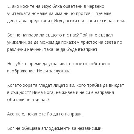
Е, ако косите на Исус бяха оцветени в червено,
учителката нямаше да има нищо против. Тя учеше
децата да представят Исус, всеки със своите си пастели.
Бог не направи ли същото и с нас? Той ни е създал
уникални, за да можем да покажем Христос на света по
различни начини, така че да бъде възприет.
Не губете време да украсявате своето собствено
изображение! Не си заслужава.
Когато хората гледат лицето ви, кого трябва да виждат
в същност? Нима Бога, не живее и не си е направил
обиталище във вас?
Ако не е, поканете Го да го направи.
Бог не обещава аплодисменти за независими