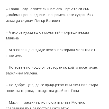
– Сваляш слушалките си и плъзгаш пръста си към
„любими проповедници“. Например, тази сутрин бих
искал да слушам Петър Василев.
– А ако се нуждаеш от молитва? – смръщи вежди
Милена.
– AI аватар ще създаде персонализирана молитва от
твое име.
– Но това е по-лошо от ресторанта, който посетихме, –
възкликна Милена.
– По-добре ще е, да се придържам към скучната стара
човешка църква, – въздъхна дълбоко Тони.
– Мисля, – заканително поклати глава Милена, –
следващия път да постъпя като Исус.