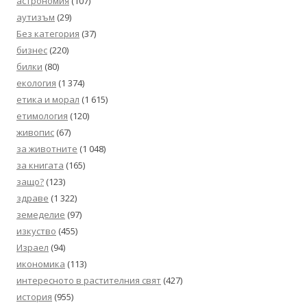
астрономия
(107)
аутизъм
(29)
Без категория
(37)
бизнес
(220)
билки
(80)
екология
(1 374)
етика и морал
(1 615)
етимология
(120)
живопис
(67)
за животните
(1 048)
за книгата
(165)
защо?
(123)
здраве
(1 322)
земеделие
(97)
изкуство
(455)
Израел
(94)
икономика
(113)
интересното в растителния свят
(427)
история
(955)