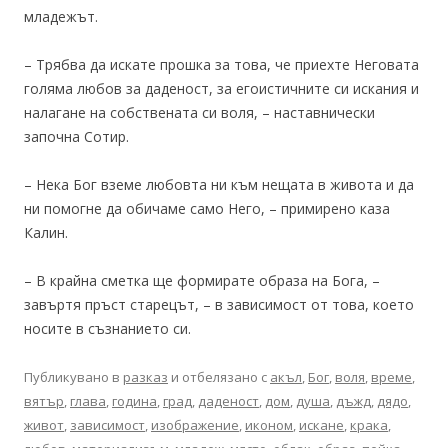
младежът.
– Трябва да искате прошка за това, че приехте Неговата
голяма любов за даденост, за егоистичните си искания и
налагане на собствената си воля, – наставнически
започна Сотир.
– Нека Бог вземе любовта ни към нещата в живота и да
ни помогне да обичаме само Него, – примирено каза
Калин.
– В крайна сметка ще формирате образа на Бога, –
завъртя пръст старецът, – в зависимост от това, което
носите в съзнанието си.
Публикувано в
разказ
и отбелязано с
акъл
,
Бог
,
воля
,
време
,
вятър
,
глава
,
година
,
град
,
даденост
,
дом
,
душа
,
дъжд
,
дядо
,
живот
,
зависимост
,
изображение
,
иконом
,
искане
,
крака
,