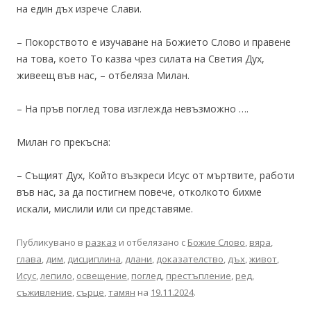
на един дъх изрече Слави.
– Покорството е изучаване на Божието Слово и правене
на това, което То казва чрез силата на Светия Дух,
живеещ във нас, – отбеляза Милан.
– На пръв поглед това изглежда невъзможно ….
Милан го прекъсна:
– Същият Дух, Който възкреси Исус от мъртвите, работи
във нас, за да постигнем повече, отколкото бихме
искали, мислили или си представяме.
Публикувано в
разказ
и отбелязано с
Божие Слово
,
вяра
,
глава
,
дим
,
дисциплина
,
длани
,
доказателство
,
дъх
,
живот
,
Исус
,
лепило
,
освещение
,
поглед
,
престъпление
,
ред
,
съживление
,
сърце
,
тамян
на
19.11.2024
.