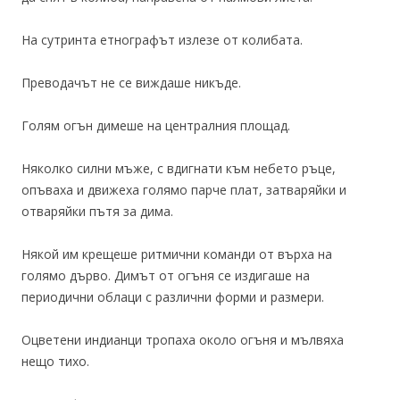
На сутринта етнографът излезе от колибата.
Преводачът не се виждаше никъде.
Голям огън димеше на централния площад.
Няколко силни мъже, с вдигнати към небето ръце,
опъваха и движеха голямо парче плат, затваряйки и
отваряйки пътя за дима.
Някой им крещеше ритмични команди от върха на
голямо дърво. Димът от огъня се издигаше на
периодични облаци с различни форми и размери.
Оцветени индианци тропаха около огъня и мълвяха
нещо тихо.