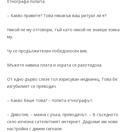
Етнографа попита:
– Какво правите? Това някакъв ваш ритуал ли е?
Никой не му отговори, тъй като никой не знаеше езика
му.
Чу се продължителен победоносен вик.
Мъжете навиха плата и хората се разотидоха.
От едно дърво слезе гол изрисуван индианец. Това бе
изгубилият се преводач.
– Какво беше това? – попита етнографът.
– Дивотия, – махна с ръка, преводачът. – В съседното
село изчезна сателитният интернет. Дадохме им нови
настройки с димни сигнали.