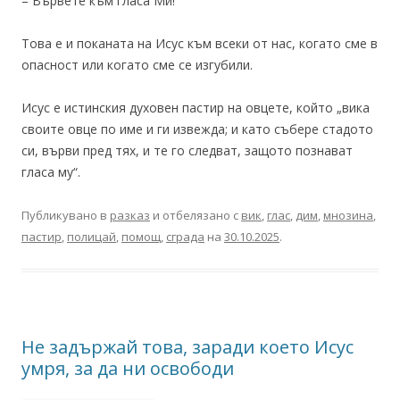
– Вървете към гласа Ми!
Това е и поканата на Исус към всеки от нас, когато сме в
опасност или когато сме се изгубили.
Исус е истинския духовен пастир на овцете, който „вика
своите овце по име и ги извежда; и като събере стадото
си, върви пред тях, и те го следват, защото познават
гласа му“.
Публикувано в
разказ
и отбелязано с
вик
,
глас
,
дим
,
мнозина
,
пастир
,
полицай
,
помощ
,
сграда
на
30.10.2025
.
Не задържай това, заради което Исус
умря, за да ни освободи