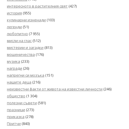
интересното в растителния свят
(427)
история
(955)
кулинарни изненади
(103)
легенди
(51)
любопитно
(7 955)
мисли на глас
(512)
мистерии и загадки
(813)
мошеничества
(176)
музика
(233)
награди
(26)
напрегни си мозъка
(151)
нашите деца
(216)
неизвестни факти от живота на известни личности
(246)
общество
(1 304)
полезни съвети
(581)
празници
(273)
приказка
(278)
Притчи
(840)