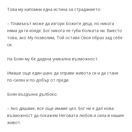
Това му напомни една истина за страданието:
– Пламъкът може да изгори Божите деца, но никога
няма да ги изяде. Бог никога не губи болката ни. Вместо
това, ако Му позволим, Той оставя Своя образ зад себе
си.
На Боян му бе дадена уникална възможност.
Имаше още един шанс да оправи живота си и да стане
по-силен и по-добър от преди.
Боян въздъхна дълбоко:
– Ако дишаме, все още имаме цел. Бог ни е дал нова
възможност да покажем Неговата любов и сила в нашия
живот.