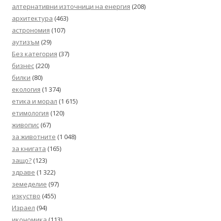
алтернативни източници на енергия
(208)
архитектура
(463)
астрономия
(107)
аутизъм
(29)
Без категория
(37)
бизнес
(220)
билки
(80)
екология
(1 374)
етика и морал
(1 615)
етимология
(120)
живопис
(67)
за животните
(1 048)
за книгата
(165)
защо?
(123)
здраве
(1 322)
земеделие
(97)
изкуство
(455)
Израел
(94)
икономика
(113)