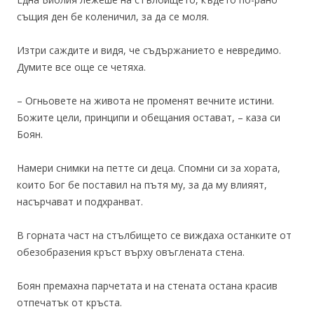
същия ден бе коленичил, за да се моля.
Изтри саждите и видя, че съдържанието е невредимо.
Думите все още се четяха.
– Огньовете на живота не променят вечните истини.
Божите цели, принципи и обещания остават, – каза си
Боян.
Намери снимки на петте си деца. Спомни си за хората,
които Бог бе поставил на пътя му, за да му влияят,
насърчават и подхранват.
В горната част на стълбището се виждаха останките от
обезобразения кръст върху овъглената стена.
Боян премахна парчетата и на стената остана красив
отпечатък от кръста.