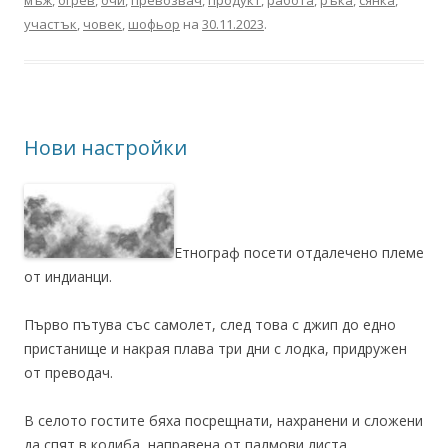
участък
,
човек
,
шофьор
на
30.11.2023
.
Нови настройки
Етнограф посети отдалечено племе
от индианци.
Първо пътува със самолет, след това с джип до едно
пристанище и накрая плава три дни с лодка, придружен
от преводач.
В селото гостите бяха посрещнати, нахранени и сложени
да спят в колиба, направена от палмови листа.