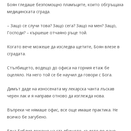
Боян гледаше безпомощно пламъците, които обгръщаха
медицинската сграда.
– Защо се случи това? Защо сега? Защо на мен? Защо,
Господи? – кършеше отчаяно ръце той.
Когато вече можеше да изследва щетите, Боян влезе в
сградата.
Стълбището, водещо до офиса на горния етаж бе
оцеляло. На него той се бе научил да говори с Бога.
Димът даде на износената му лекарска чанта лъскав
черен лак и я направи отново да изглежда нова.
Въпреки че нямаше офис, все още имаше практика. Не
всичко бе загубено.
Една Библия лежеше на стълбището, където по-рано