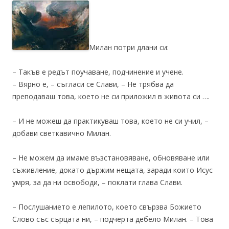
Милан потри длани си:
– Такъв е редът поучаване, подчинение и учене.
– Вярно е, – съгласи се Слави, – Не трябва да
преподаваш това, което не си приложил в живота си ….
– И не можеш да практикуваш това, което не си учил, –
добави светкавично Милан.
– Не можем да имаме възстановяване, обновяване или
съживление, докато държим нещата, заради които Исус
умря, за да ни освободи, – поклати глава Слави.
– Послушанието е лепилото, което свързва Божието
Слово със сърцата ни, – подчерта дебело Милан. – Това