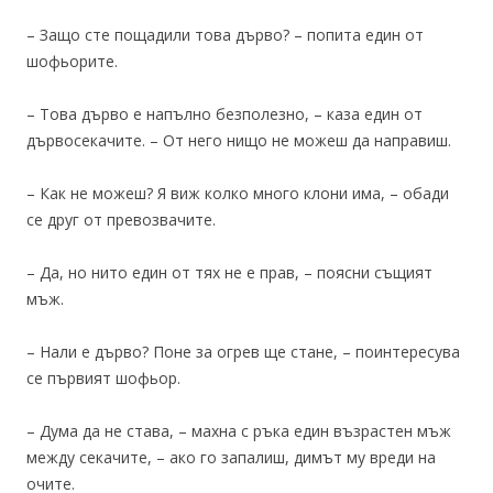
– Защо сте пощадили това дърво? – попита един от
шофьорите.
– Това дърво е напълно безполезно, – каза един от
дървосекачите. – От него нищо не можеш да направиш.
– Как не можеш? Я виж колко много клони има, – обади
се друг от превозвачите.
– Да, но нито един от тях не е прав, – поясни същият
мъж.
– Нали е дърво? Поне за огрев ще стане, – поинтересува
се първият шофьор.
– Дума да не става, – махна с ръка един възрастен мъж
между секачите, – ако го запалиш, димът му вреди на
очите.