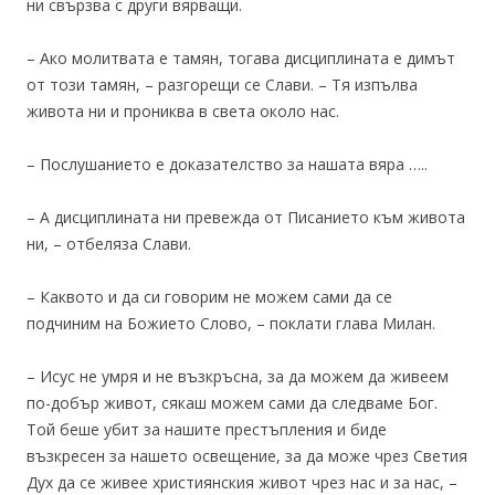
ни свързва с други вярващи.
– Ако молитвата е тамян, тогава дисциплината е димът
от този тамян, – разгорещи се Слави. – Тя изпълва
живота ни и прониква в света около нас.
– Послушанието е доказателство за нашата вяра …..
– А дисциплината ни превежда от Писанието към живота
ни, – отбеляза Слави.
– Каквото и да си говорим не можем сами да се
подчиним на Божието Слово, – поклати глава Милан.
– Исус не умря и не възкръсна, за да можем да живеем
по-добър живот, сякаш можем сами да следваме Бог.
Той беше убит за нашите престъпления и биде
възкресен за нашето освещение, за да може чрез Светия
Дух да се живее християнския живот чрез нас и за нас, –