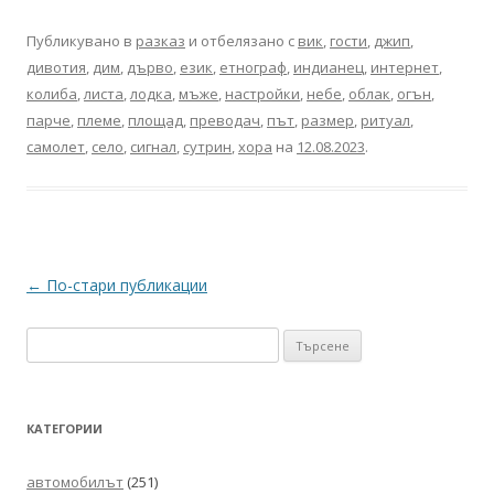
Публикувано в
разказ
и отбелязано с
вик
,
гости
,
джип
,
дивотия
,
дим
,
дърво
,
език
,
етнограф
,
индианец
,
интернет
,
колиба
,
листа
,
лодка
,
мъже
,
настройки
,
небе
,
облак
,
огън
,
парче
,
племе
,
площад
,
преводач
,
път
,
размер
,
ритуал
,
самолет
,
село
,
сигнал
,
сутрин
,
хора
на
12.08.2023
.
Навигация
←
По-стари публикации
в
Търсене
публикациите
за:
КАТЕГОРИИ
автомобилът
(251)