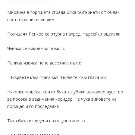
Мнозина в горящата сграда бяха обгърнати от облак
гъст, ослепителен дим.
Полицаят Пенков се втурна напред, търсейки оцелели.
Чуваха се викове за помощ.
Пенков извика поне десетина пъти:
– Вървете към гласа ми! Вървете към гласа ми!
Няколко човека, които бяха загубили всякакво чувство
за посока в задимения коридор. Те чуха виковете на
полицая и го последваха.
Така бяха изведени на сигурно място.