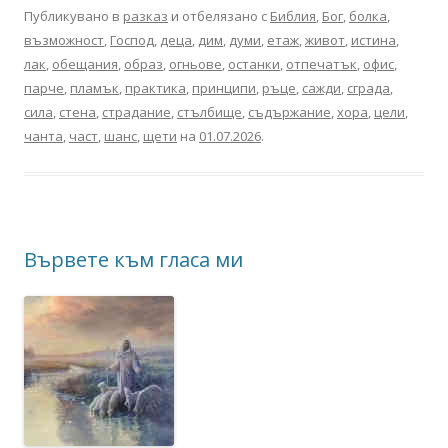
Публикувано в
разказ
и отбелязано с
Библия
,
Бог
,
болка
,
възможност
,
Господ
,
деца
,
дим
,
думи
,
етаж
,
живот
,
истина
,
лак
,
обещания
,
образ
,
огньове
,
останки
,
отпечатък
,
офис
,
парче
,
пламък
,
практика
,
принципи
,
ръце
,
сажди
,
сграда
,
сила
,
стена
,
страдание
,
стълбище
,
съдържание
,
хора
,
цели
,
чанта
,
част
,
шанс
,
щети
на
01.07.2026
.
Вървете към гласа ми