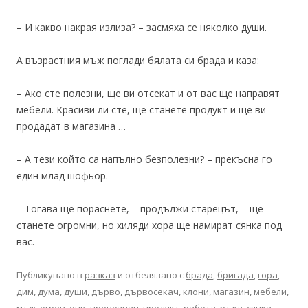
– И какво накрая излиза? – засмяха се няколко души.
А възрастния мъж поглади бялата си брада и каза:
– Ако сте полезни, ще ви отсекат и от вас ще направят
мебели. Красиви ли сте, ще станете продукт и ще ви
продадат в магазина …
– А тези който са напълно безполезни? – прекъсна го
един млад шофьор.
– Тогава ще пораснете, – продължи старецът, – ще
станете огромни, но хиляди хора ще намират сянка под
вас.
Публикувано в
разказ
и отбелязано с
брада
,
бригада
,
гора
,
дим
,
дума
,
души
,
дърво
,
дървосекач
,
клони
,
магазин
,
мебели
,
мъж
,
огрев
,
очи
,
превозвач
,
продукт
,
работа
,
ръка
,
сянка
,