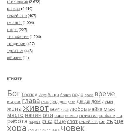
психология
(2 672)
разказ
(4 419)
семейство
(407)
смешно
(1 004)
спорт
(227)
технологии
(1 206)
традиции
(427)
туризъм
(448)
юбилеи
(11)
ЕТИКЕТИ
Бог
време
вода
Господ
баща
Исус
болка
врата
глава
деца
дом
думи
град
въпрос
глас
ден
дете
живот
жена
любов
мъж
майка
земя
лице
място
очи
начин
приятел
пари
помощ
проблем
път
работа
сърце
ръце
свят
ръка
син
радост
семейство
хора
човек
част
църква
храна