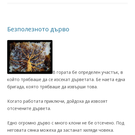
Безполезното дърво
В гората бе определен участък, в
който трябваше да се изсекат дърветата. Бе наета една
бригада, която трябваше да извърши това.
Когато работата приключи, дойдоха да извозят
отсечените дървета.
Едно огромно дърво с много клони не бе отсечено. Под
неговата сянка можеха да застанат хиляди човека.