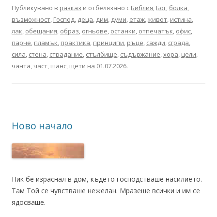
Публикувано в
разказ
и отбелязано с
Библия
,
Бог
,
болка
,
възможност
,
Господ
,
деца
,
дим
,
думи
,
етаж
,
живот
,
истина
,
лак
,
обещания
,
образ
,
огньове
,
останки
,
отпечатък
,
офис
,
парче
,
пламък
,
практика
,
принципи
,
ръце
,
сажди
,
сграда
,
сила
,
стена
,
страдание
,
стълбище
,
съдържание
,
хора
,
цели
,
чанта
,
част
,
шанс
,
щети
на
01.07.2026
.
Ново начало
Ник бе израснал в дом, където господстваше насилието.
Там Той се чувстваше нежелан. Мразеше всички и им се
ядосваше.