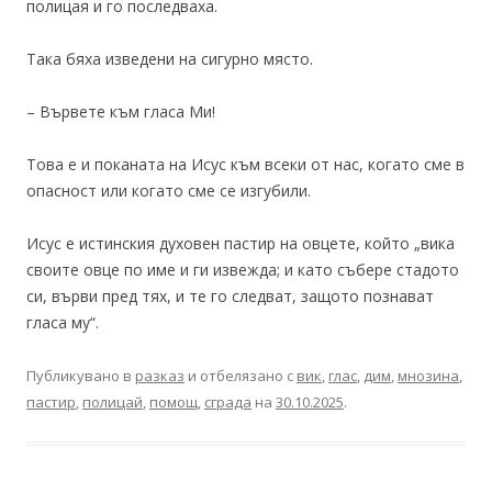
полицая и го последваха.
Така бяха изведени на сигурно място.
– Вървете към гласа Ми!
Това е и поканата на Исус към всеки от нас, когато сме в
опасност или когато сме се изгубили.
Исус е истинския духовен пастир на овцете, който „вика
своите овце по име и ги извежда; и като събере стадото
си, върви пред тях, и те го следват, защото познават
гласа му“.
Публикувано в
разказ
и отбелязано с
вик
,
глас
,
дим
,
мнозина
,
пастир
,
полицай
,
помощ
,
сграда
на
30.10.2025
.