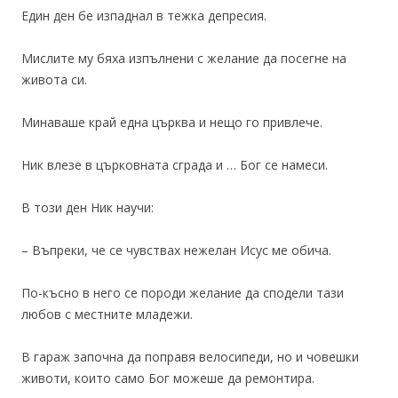
Един ден бе изпаднал в тежка депресия.
Мислите му бяха изпълнени с желание да посегне на
живота си.
Минаваше край една църква и нещо го привлече.
Ник влезе в църковната сграда и … Бог се намеси.
В този ден Ник научи:
– Въпреки, че се чувствах нежелан Исус ме обича.
По-късно в него се породи желание да сподели тази
любов с местните младежи.
В гараж започна да поправя велосипеди, но и човешки
животи, които само Бог можеше да ремонтира.