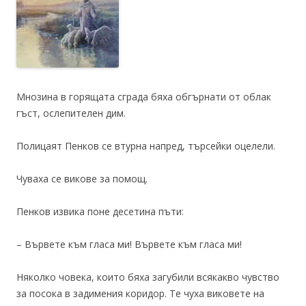
Мнозина в горящата сграда бяха обгърнати от облак
гъст, ослепителен дим.
Полицаят Пенков се втурна напред, търсейки оцелели.
Чуваха се викове за помощ.
Пенков извика поне десетина пъти:
– Вървете към гласа ми! Вървете към гласа ми!
Няколко човека, които бяха загубили всякакво чувство
за посока в задимения коридор. Те чуха виковете на