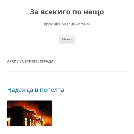
За всекиго по нещо
включва различни теми
Към
Меню
съдържанието
АРХИВ ЗА ЕТИКЕТ:
СГРАДА
Надежда в пепелта