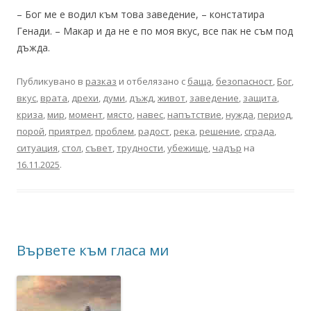
– Бог ме е водил към това заведение, – констатира
Генади. – Макар и да не е по моя вкус, все пак не съм под
дъжда.
Публикувано в
разказ
и отбелязано с
баща
,
безопасност
,
Бог
,
вкус
,
врата
,
дрехи
,
думи
,
дъжд
,
живот
,
заведение
,
защита
,
криза
,
мир
,
момент
,
място
,
навес
,
напътствие
,
нужда
,
период
,
порой
,
приятрел
,
проблем
,
радост
,
река
,
решение
,
сграда
,
ситуация
,
стол
,
съвет
,
трудности
,
убежище
,
чадър
на
16.11.2025
.
Вървете към гласа ми