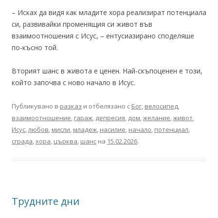
– Исках да видя как младите хора реализират потенциала
си, развивайки променящия си живот във
взаимоотношения с Исус, – ентусиазирано споделяше
по-късно той.
Вторият шанс в живота е ценен. Най-скъпоценен е този,
който започва с ново начало в Исус.
Публикувано в
разказ
и отбелязано с
Бог
,
велосипед
,
взаимоотношение
,
гараж
,
депресия
,
дом
,
желание
,
живот
,
Исус
,
любов
,
мисли
,
младеж
,
насилие
,
начало
,
потенциал
,
сграда
,
хора
,
църква
,
шанс
на
15.02.2026
.
Трудните дни