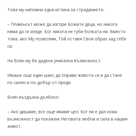
Това му напомни една истина за страданието:
– Пламъкът може да изгори Божите деца, но никога
няма да ги изяде. Бог никога не губи болката ни. Вместо
това, ако Му позволим, Той оставя Своя образ зад себе
си.
На Боян му бе дадена уникална възможност.
Имаше още един шанс да оправи живота си и да стане
по-силен и по-добър от преди.
Боян въздъхна дълбоко:
– Ако дишаме, все още имаме цел. Бог ни е дал нова
възможност да покажем Неговата любов и сила в нашия
живот.