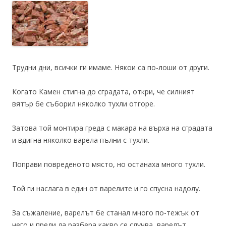
Трудни дни, всички ги имаме. Някои са по-лоши от други.
Когато Камен стигна до сградата, откри, че силният
вятър бе съборил няколко тухли отгоре.
Затова той монтира греда с макара на върха на сградата
и вдигна няколко варела пълни с тухли.
Поправи повреденото място, но останаха много тухли.
Той ги наслага в един от варелите и го спусна надолу.
За съжаление, варелът бе станал много по-тежък от
него и преди да разбера какво се случва, варелът