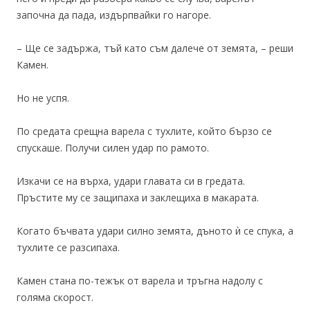
започна да пада, издърпвайки го нагоре.
– Ще се задържа, тъй като съм далече от земята, – реши
Камен.
Но не успя.
По средата срещна варела с тухлите, който бързо се
спускаше. Получи силен удар по рамото.
Изкачи се на върха, удари главата си в гредата.
Пръстите му се защипаха и заклещиха в макарата.
Когато бъчвата удари силно земята, дъното ѝ се спука, а
тухлите се разсипаха.
Камен стана по-тежък от варела и тръгна надолу с
голяма скорост.