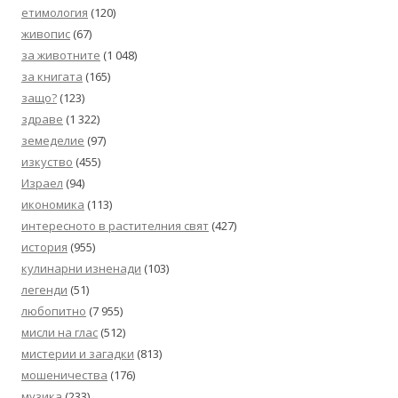
етимология
(120)
живопис
(67)
за животните
(1 048)
за книгата
(165)
защо?
(123)
здраве
(1 322)
земеделие
(97)
изкуство
(455)
Израел
(94)
икономика
(113)
интересното в растителния свят
(427)
история
(955)
кулинарни изненади
(103)
легенди
(51)
любопитно
(7 955)
мисли на глас
(512)
мистерии и загадки
(813)
мошеничества
(176)
музика
(233)