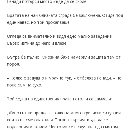
Генади потърси място къде да се скрие.
Вратата на най-близката сграда бе заключена. Отиде под
един навес, но той прокапваше.
Огледа се внимателно и видя едно малко заведение.
Бързо изтича до него и влезе.
Вътре бе пълно. Мнозина бяха намерили защита там от
пороя.
– Колко е задушно и мрачно тук, – отбеляза Генади, – но
поне съм на сухо.
Той седна на единствения празен стол и се замисли:
„Животът ни предлага толкова много кризисни ситуации,
които не сме очаквали. Тогава търсим, къде да се
подслоним и скрием. Често ми се е случвало да смятам,