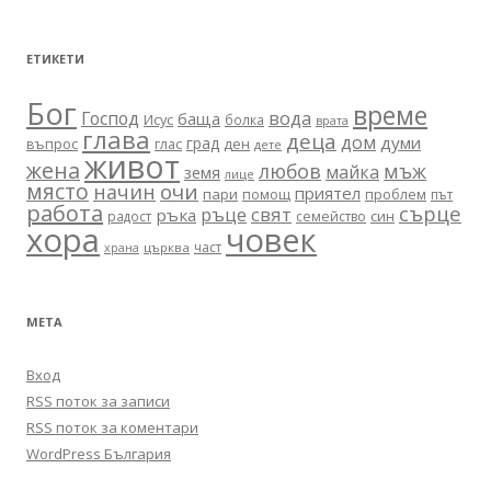
ЕТИКЕТИ
Бог
време
вода
Господ
баща
Исус
болка
врата
глава
деца
дом
думи
град
въпрос
глас
ден
дете
живот
жена
любов
мъж
майка
земя
лице
място
очи
начин
приятел
пари
помощ
проблем
път
работа
сърце
ръце
свят
ръка
син
радост
семейство
хора
човек
част
църква
храна
МЕТА
Вход
RSS поток за записи
RSS поток за коментари
WordPress България