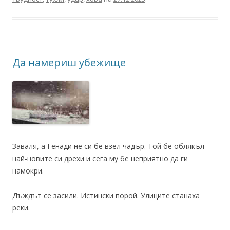
Да намериш убежище
Заваля, а Генади не си бе взел чадър. Той бе облякъл
най-новите си дрехи и сега му бе неприятно да ги
намокри.
Дъждът се засили. Истински порой. Улиците станаха
реки.