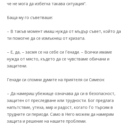
че не мога да избегна такава ситуация“.
Баща му го съветваше:
– В такъв момент имаш нужда от мъдър съвет, който да
ти помогне да се измъкнеш от кризата.
– Е, да, – засмя се на себе си Генади. – Всички имаме
нужда от място, където да се чувстваме обичани и
защитени.
Генади си спомни думите на приятеля си Симеон:
– Да намериш убежище означава да си в безопасност,
защитен от преследване или трудности. Бог предлага
напътствие, утеха, мир и радост, когато Го търсим в
трудните си периоди. Само в Него можем да намерим
защита и решение на нашите проблеми.