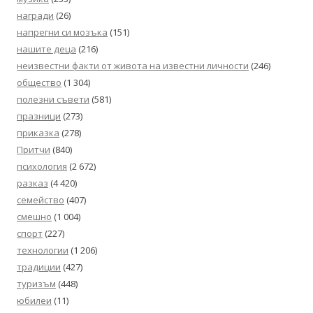
награди
(26)
напрегни си мозъка
(151)
нашите деца
(216)
неизвестни факти от живота на известни личности
(246)
общество
(1 304)
полезни съвети
(581)
празници
(273)
приказка
(278)
Притчи
(840)
психология
(2 672)
разказ
(4 420)
семейство
(407)
смешно
(1 004)
спорт
(227)
технологии
(1 206)
традиции
(427)
туризъм
(448)
юбилеи
(11)