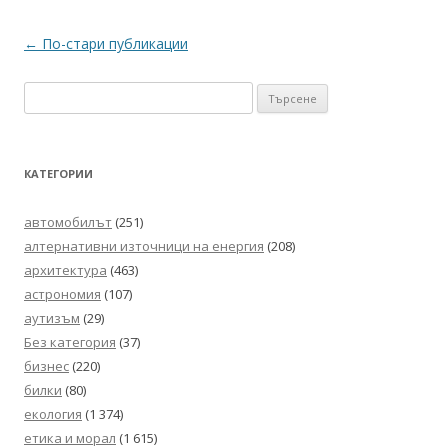
Навигация
←
По-стари публикации
в
Търсене
публикациите
за:
КАТЕГОРИИ
автомобилът
(251)
алтернативни източници на енергия
(208)
архитектура
(463)
астрономия
(107)
аутизъм
(29)
Без категория
(37)
бизнес
(220)
билки
(80)
екология
(1 374)
етика и морал
(1 615)