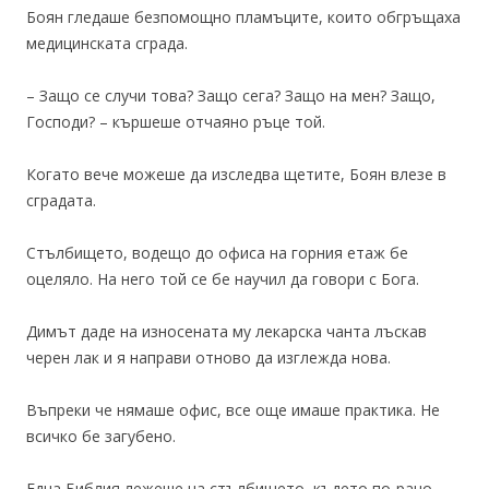
Боян гледаше безпомощно пламъците, които обгръщаха
медицинската сграда.
– Защо се случи това? Защо сега? Защо на мен? Защо,
Господи? – кършеше отчаяно ръце той.
Когато вече можеше да изследва щетите, Боян влезе в
сградата.
Стълбището, водещо до офиса на горния етаж бе
оцеляло. На него той се бе научил да говори с Бога.
Димът даде на износената му лекарска чанта лъскав
черен лак и я направи отново да изглежда нова.
Въпреки че нямаше офис, все още имаше практика. Не
всичко бе загубено.
Една Библия лежеше на стълбището, където по-рано