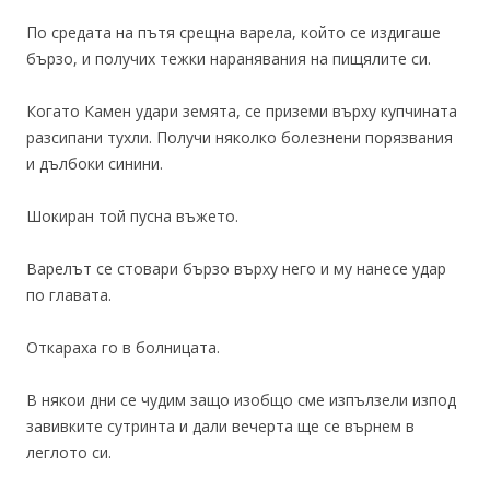
По средата на пътя срещна варела, който се издигаше
бързо, и получих тежки наранявания на пищялите си.
Когато Камен удари земята, се приземи върху купчината
разсипани тухли. Получи няколко болезнени порязвания
и дълбоки синини.
Шокиран той пусна въжето.
Варелът се стовари бързо върху него и му нанесе удар
по главата.
Откараха го в болницата.
В някои дни се чудим защо изобщо сме изпълзели изпод
завивките сутринта и дали вечерта ще се върнем в
леглото си.