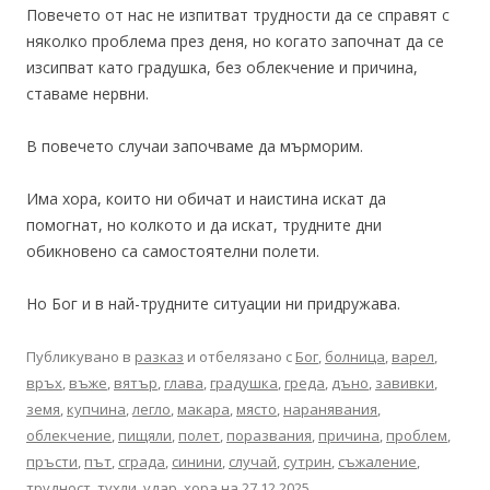
Повечето от нас не изпитват трудности да се справят с
няколко проблема през деня, но когато започнат да се
изсипват като градушка, без облекчение и причина,
ставаме нервни.
В повечето случаи започваме да мърморим.
Има хора, които ни обичат и наистина искат да
помогнат, но колкото и да искат, трудните дни
обикновено са самостоятелни полети.
Но Бог и в най-трудните ситуации ни придружава.
Публикувано в
разказ
и отбелязано с
Бог
,
болница
,
варел
,
връх
,
въже
,
вятър
,
глава
,
градушка
,
греда
,
дъно
,
завивки
,
земя
,
купчина
,
легло
,
макара
,
място
,
наранявания
,
облекчение
,
пищяли
,
полет
,
поразвания
,
причина
,
проблем
,
пръсти
,
път
,
сграда
,
синини
,
случай
,
сутрин
,
съжаление
,
трудност
,
тухли
,
удар
,
хора
на
27.12.2025
.