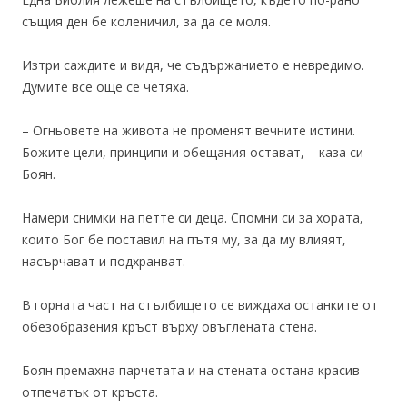
същия ден бе коленичил, за да се моля.
Изтри саждите и видя, че съдържанието е невредимо.
Думите все още се четяха.
– Огньовете на живота не променят вечните истини.
Божите цели, принципи и обещания остават, – каза си
Боян.
Намери снимки на петте си деца. Спомни си за хората,
които Бог бе поставил на пътя му, за да му влияят,
насърчават и подхранват.
В горната част на стълбището се виждаха останките от
обезобразения кръст върху овъглената стена.
Боян премахна парчетата и на стената остана красив
отпечатък от кръста.