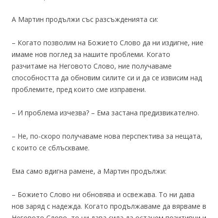
А Мартин продължи със разсъжденията си:
– Когато позволим на Божието Слово да ни издигне, ние
имаме нов поглед за нашите проблеми. Когато
разчитаме на Неговото Слово, ние получаваме
способността да обновим силите си и да се извисим над
проблемите, пред които сме изправени.
– И проблема изчезва? – Ема застана предизвикателно.
– Не, по-скоро получаваме нова перспектива за нещата,
с които се сблъскваме.
Ема само вдигна рамене, а Мартин продължи:
– Божието Слово ни обновява и освежава. То ни дава
нов заряд с надежда. Когато продължаваме да вярваме в
Неговото Слово, то ни дава сила да останем позитивни и