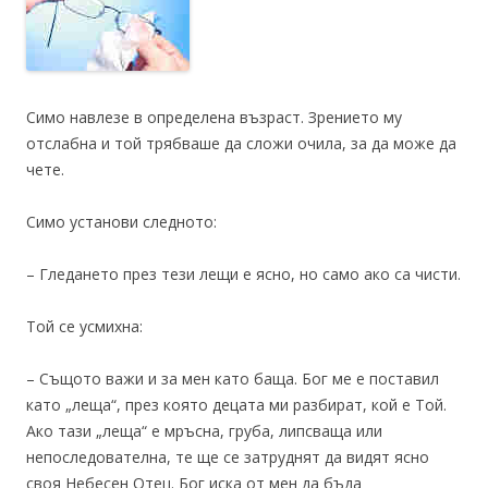
Симо навлезе в определена възраст. Зрението му
отслабна и той трябваше да сложи очила, за да може да
чете.
Симо установи следното:
– Гледането през тези лещи е ясно, но само ако са чисти.
Той се усмихна:
– Същото важи и за мен като баща. Бог ме е поставил
като „леща“, през която децата ми разбират, кой е Той.
Ако тази „леща“ е мръсна, груба, липсваща или
непоследователна, те ще се затруднят да видят ясно
своя Небесен Отец. Бог иска от мен да бъда