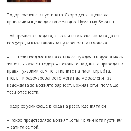
Тодор крачеше в пустинята. Скоро денят щеше да
приключи и щеше да стане хладно. Нужен му бе огън.
Той пречиства водата, а топлината и светлината дават
комфорт, и възстановяват увереността в човека.
– От тези предимства на огъня се нуждая и в духовния си
живот, – каза си Тодор. – Сезоните на дивата природа ни
правят уязвими към негативните нагласи. Скръбта,
гневът и разочарованието могат да ме заслепят за
надеждата за Божията вярност. Божият огън поглъща
тези опасности.
Тодор се усмихваше в хода на разсъжденията си.
– Какво представлява Божият „огън“ в личната пустиня?
– запита се той.