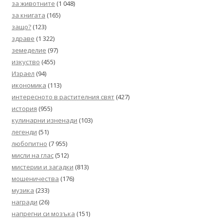
за животните
(1 048)
за книгата
(165)
защо?
(123)
здраве
(1 322)
земеделие
(97)
изкуство
(455)
Израел
(94)
икономика
(113)
интересното в растителния свят
(427)
история
(955)
кулинарни изненади
(103)
легенди
(51)
любопитно
(7 955)
мисли на глас
(512)
мистерии и загадки
(813)
мошеничества
(176)
музика
(233)
награди
(26)
напрегни си мозъка
(151)