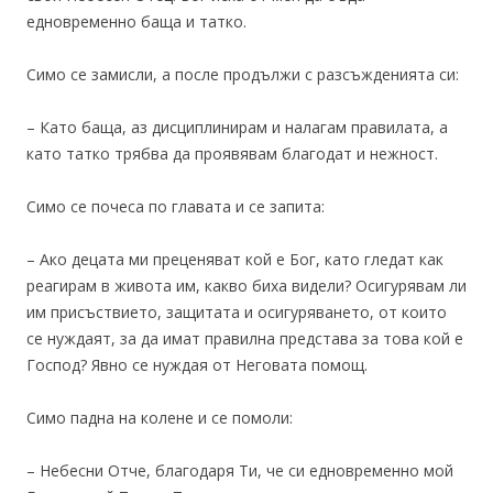
едновременно баща и татко.
Симо се замисли, а после продължи с разсъжденията си:
– Като баща, аз дисциплинирам и налагам правилата, а
като татко трябва да проявявам благодат и нежност.
Симо се почеса по главата и се запита:
– Ако децата ми преценяват кой е Бог, като гледат как
реагирам в живота им, какво биха видели? Осигурявам ли
им присъствието, защитата и осигуряването, от които
се нуждаят, за да имат правилна представа за това кой е
Господ? Явно се нуждая от Неговата помощ.
Симо падна на колене и се помоли:
– Небесни Отче, благодаря Ти, че си едновременно мой