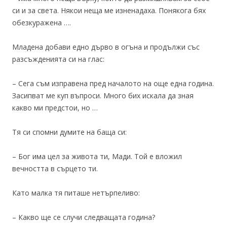
си и за света. Някои неща ме изненадаха. Понякога бях
обезкуражена ….
Младена добави едно дърво в огъна и продължи със
разсъжденията си на глас:
– Сега съм изправена пред началото на още една година.
Засипват ме куп въпроси. Много бих искала да зная
какво ми предстои, но …
Тя си спомни думите на баща си:
– Бог има цел за живота ти, Мади. Той е вложил
вечността в сърцето ти.
Като малка тя питаше нетърпеливо:
– Какво ще се случи следващата година?