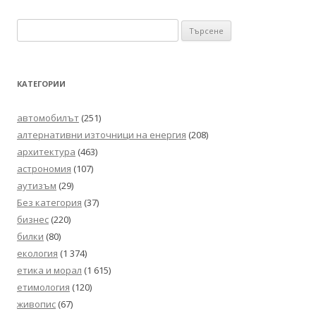
в
Търсене
публикациите
за:
КАТЕГОРИИ
автомобилът
(251)
алтернативни източници на енергия
(208)
архитектура
(463)
астрономия
(107)
аутизъм
(29)
Без категория
(37)
бизнес
(220)
билки
(80)
екология
(1 374)
етика и морал
(1 615)
етимология
(120)
живопис
(67)