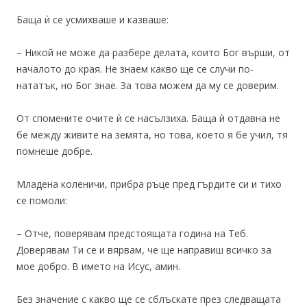
Баща ѝ се усмихваше и казваше:
– Никой не може да разбере делата, които Бог върши, от
началото до края. Не знаем какво ще се случи по-
нататък, но Бог знае. За това можем да му се доверим.
От спомените очите ѝ се насълзиха. Баща ѝ отдавна не
бе между живите на земята, но това, което я бе учил, тя
помнеше добре.
Младена коленичи, прибра ръце пред гърдите си и тихо
се помоли:
– Отче, поверявам предстоящата година на Теб.
Доверявам Ти се и вярвам, че ще направиш всичко за
мое добро. В името на Исус, амин.
Без значение с какво ще се сблъскате през следващата