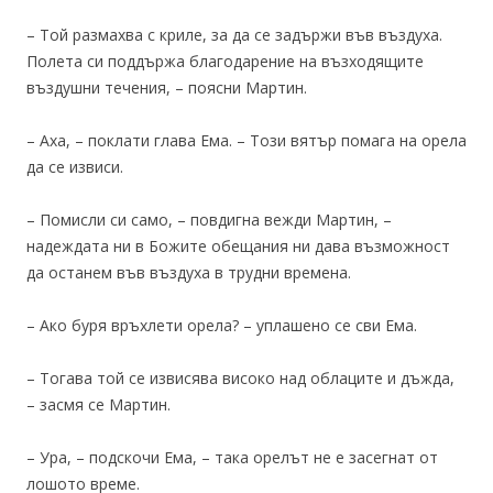
– Той размахва с криле, за да се задържи във въздуха.
Полета си поддържа благодарение на възходящите
въздушни течения, – поясни Мартин.
– Аха, – поклати глава Ема. – Този вятър помага на орела
да се извиси.
– Помисли си само, – повдигна вежди Мартин, –
надеждата ни в Божите обещания ни дава възможност
да останем във въздуха в трудни времена.
– Ако буря връхлети орела? – уплашено се сви Ема.
– Тогава той се извисява високо над облаците и дъжда,
– засмя се Мартин.
– Ура, – подскочи Ема, – така орелът не е засегнат от
лошото време.