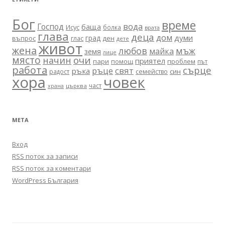
Бог
време
вода
Господ
баща
Исус
болка
врата
глава
деца
дом
думи
град
въпрос
глас
ден
дете
живот
жена
любов
мъж
майка
земя
лице
място
очи
начин
приятел
пари
помощ
проблем
път
работа
сърце
ръце
свят
ръка
син
радост
семейство
хора
човек
част
църква
храна
МЕТА
Вход
RSS поток за записи
RSS поток за коментари
WordPress България