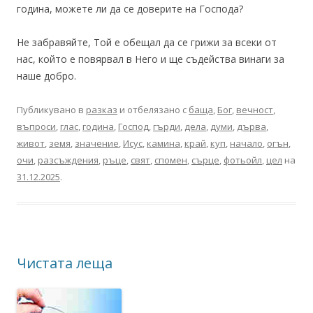
година, можете ли да се доверите на Господа?
Не забравяйте, Той е обещал да се грижи за всеки от
нас, който е повярвал в Него и ще съдейства винаги за
наше добро.
Публикувано в
разказ
и отбелязано с
баща
,
Бог
,
вечност
,
въпроси
,
глас
,
година
,
Господ
,
гърди
,
дела
,
думи
,
дърва
,
живот
,
земя
,
значение
,
Исус
,
камина
,
край
,
куп
,
начало
,
огън
,
очи
,
разсъждения
,
ръце
,
свят
,
спомен
,
сърце
,
фотьойл
,
цел
на
31.12.2025
.
Чистата леща