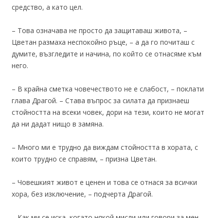
средство, а като цел.
– Това означава не просто да защитаваш живота, –
Цветан размаха неспокойно ръце, – а да го почиташ с
думите, възгледите и начина, по който се отнасяме към
него.
– В крайна сметка човечеството не е слабост, – поклати
глава Драгой. – Става въпрос за силата да признаеш
стойността на всеки човек, дори на тези, които не могат
да ни дадат нищо в замяна.
– Много ми е трудно да виждам стойността в хората, с
които трудно се справям, – призна Цветан.
– Човешкият живот е ценен и това се отнася за всички
хора, без изключение, – подчерта Драгой.
– Как ми се иска, когато някой мисли или говори за мен,