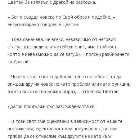
Цветан бе излязъл с Драгой на разходка.
– Бог е създал човека по Свой образ и подобие, –
ентусиазирано говореше Цветан.
– Това означава, че всеки, независимо от неговия
статус, възгледи или житейски опит, има стойност,
която е невъзможно да се загуби, – поясни разбирането
си Драгой.
– Човечеството като добродетел е способността да
виждаш другия човек не като проблем или като функция,
а като носител на Божия образ, – отбеляза Цветан.
Драгой продължи със разсъжденията си:
– В този свят сме оценявани в зависимост от нашите
постижения, ефективност или популярност, но ние
трябва да се отнасяме към другите не като към