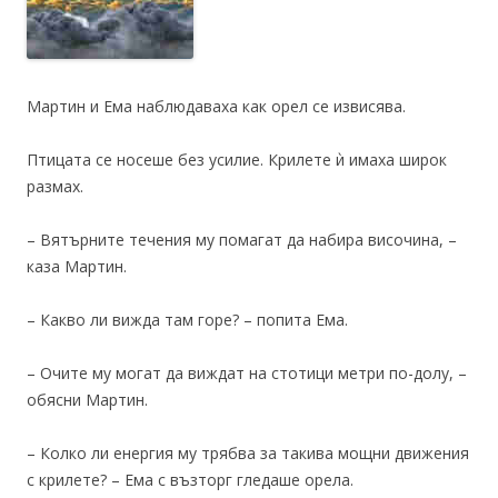
Мартин и Ема наблюдаваха как орел се извисява.
Птицата се носеше без усилие. Крилете ѝ имаха широк
размах.
– Вятърните течения му помагат да набира височина, –
каза Мартин.
– Какво ли вижда там горе? – попита Ема.
– Очите му могат да виждат на стотици метри по-долу, –
обясни Мартин.
– Колко ли енергия му трябва за такива мощни движения
с крилете? – Ема с възторг гледаше орела.