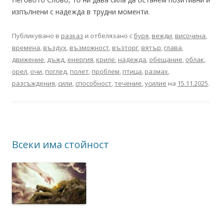
изпълнени с надежда в трудни моменти.
Публикувано в
разказ
и отбелязано с
буря
,
вежди
,
височина
,
времена
,
въздух
,
възможност
,
възторг
,
вятър
,
глава
,
движение
,
дъжд
,
енергия
,
криле
,
надежда
,
обещание
,
облак
,
орел
,
очи
,
поглед
,
полет
,
проблем
,
птица
,
размах
,
разсъждения
,
сили
,
способност
,
течение
,
усилие
на
15.11.2025
.
Всеки има стойност