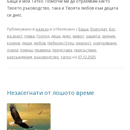
Баща и мой Татко. Помогни ми да отразявам както
Твоето ръководство, така и Твоята любов към децата
си днес.
Публикувано в
разказ
и отбелязано с
баща
,
благодат
,
Бог
,
възраст
,
глава
,
Господ
,
деца
,
днес
,
живот
,
защита
,
зрение
,
колене
,
лещи
,
любов
,
Небесен Отец
,
нежност
,
осигуряване
,
очила
,
помощ
,
правила
,
представа
,
присъствие
,
разсъждения
,
ръководство
,
татко
на
07.12.2025
.
Незасегнати от лошото време