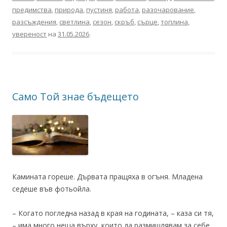
предимства
,
природа
,
пустиня
,
работа
,
разочарование
,
разсъждения
,
светлина
,
сезон
,
скръб
,
сърце
,
топлина
,
увереност
на
31.05.2026
.
Само Той знае бъдещето
Камината гореше. Дървата пращяха в огъня. Младена
седеше във фотьойла.
– Когато погледна назад в края на годината, – каза си тя,
– има много неща върху, които да размишлявам за себе