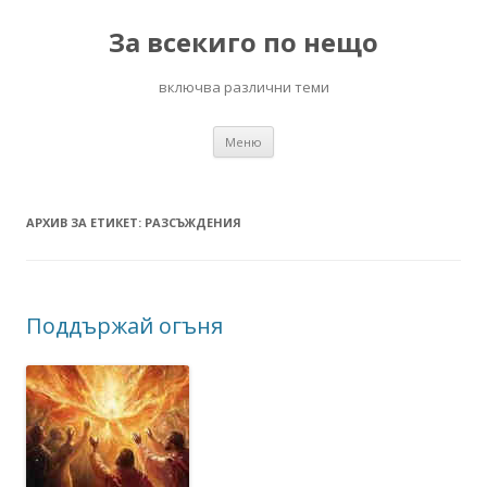
За всекиго по нещо
включва различни теми
Към
Меню
съдържанието
АРХИВ ЗА ЕТИКЕТ:
РАЗСЪЖДЕНИЯ
Поддържай огъня