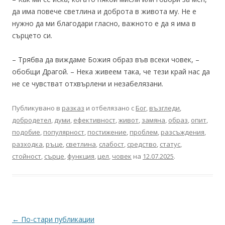
да има повече светлина и доброта в живота му. Не е
нужно да ми благодари гласно, важното е да я има в
сърцето си.
– Трябва да виждаме Божия образ във всеки човек, –
обобщи Драгой. – Нека живеем така, че тези край нас да
не се чувстват отхвърлени и незабелязани.
Публикувано в
разказ
и отбелязано с
Бог
,
възгледи
,
добродетел
,
думи
,
ефективност
,
живот
,
замяна
,
образ
,
опит
,
подобие
,
популярност
,
постижение
,
проблем
,
разсъждения
,
разходка
,
ръце
,
светлина
,
слабост
,
средство
,
статус
,
стойност
,
сърце
,
функция
,
цел
,
човек
на
12.07.2025
.
Навигация
←
По-стари публикации