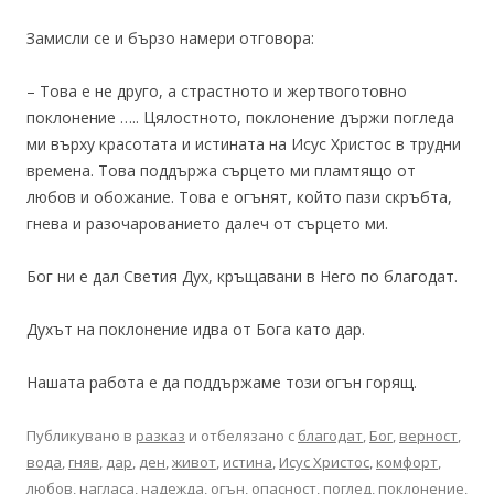
Замисли се и бързо намери отговора:
– Това е не друго, а страстното и жертвоготовно
поклонение ….. Цялостното, поклонение държи погледа
ми върху красотата и истината на Исус Христос в трудни
времена. Това поддържа сърцето ми пламтящо от
любов и обожание. Това е огънят, който пази скръбта,
гнева и разочарованието далеч от сърцето ми.
Бог ни е дал Светия Дух, кръщавани в Него по благодат.
Духът на поклонение идва от Бога като дар.
Нашата работа е да поддържаме този огън горящ.
Публикувано в
разказ
и отбелязано с
благодат
,
Бог
,
верност
,
вода
,
гняв
,
дар
,
ден
,
живот
,
истина
,
Исус Христос
,
комфорт
,
любов
,
нагласа
,
надежда
,
огън
,
опасност
,
поглед
,
поклонение
,