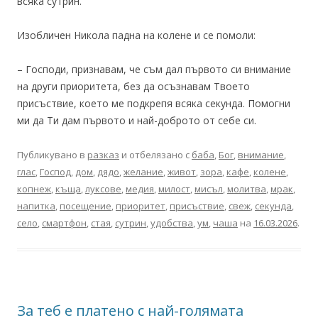
всяка сутрин.
Изобличен Никола падна на колене и се помоли:
– Господи, признавам, че съм дал първото си внимание
на други приоритета, без да осъзнавам Твоето
присъствие, което ме подкрепя всяка секунда. Помогни
ми да Ти дам първото и най-доброто от себе си.
Публикувано в
разказ
и отбелязано с
баба
,
Бог
,
внимание
,
глас
,
Господ
,
дом
,
дядо
,
желание
,
живот
,
зора
,
кафе
,
колене
,
копнеж
,
къща
,
луксове
,
медия
,
милост
,
мисъл
,
молитва
,
мрак
,
напитка
,
посещение
,
приоритет
,
присъствие
,
свеж
,
секунда
,
село
,
смартфон
,
стая
,
сутрин
,
удобства
,
ум
,
чаша
на
16.03.2026
.
За теб е платено с най-голямата