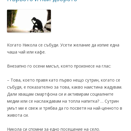
Когато Никола се събуди. Усети желание да изпие една
чаша чай или кафе.
Внезапно го осени мисъл, която произнесе на глас:
– Това, което правя като първо нещо сутрин, когато се
събудя, е показателно за това, какво наистина жадувам.
Дали хващам смартфона си и активирам социалните
медии или се наслаждавам на топла напитка? … Сутрин
умът ми е свеж и трябва да го посветя на най-ценното в
живота си.
Никола си спомни за едно посещение на село.