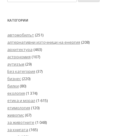
за:
КАТЕГОРИИ
автомобилът
(251)
алтернативни източници на енергия
(208)
архитектура
(463)
астрономия
(107)
аутизъм
(29)
Без категория
(37)
бизнес
(220)
билки
(80)
екология
(1 374)
етика и морал
(1 615)
етимология
(120)
живопис
(67)
за животните
(1 048)
за книгата
(165)