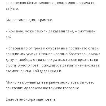
е постоянно Божие заявление, колко много означаваш
за Него.
Минчо само надигна рамене.
– Кой знае, може само ти да казваш така, – смотолеви
той.
– Спасението от греха и смъртта не е постигнато с пари,
влияние или усилия. Никакво човешко богатство не може
да купи свобода от вина или да възстанови връзката ни
с Бога. Вместо това Господ избра да плати най-високата
възможна цена. Той даде Сина Си.
Минчо не можеше да възприеме лесно това, за което
приятелят му толкова настойчиво говореше.
Емил се амбицира още повече: