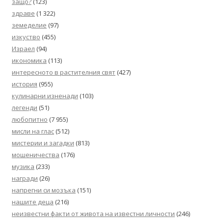
защо?
(123)
здраве
(1 322)
земеделие
(97)
изкуство
(455)
Израел
(94)
икономика
(113)
интересното в растителния свят
(427)
история
(955)
кулинарни изненади
(103)
легенди
(51)
любопитно
(7 955)
мисли на глас
(512)
мистерии и загадки
(813)
мошеничества
(176)
музика
(233)
награди
(26)
напрегни си мозъка
(151)
нашите деца
(216)
неизвестни факти от живота на известни личности
(246)