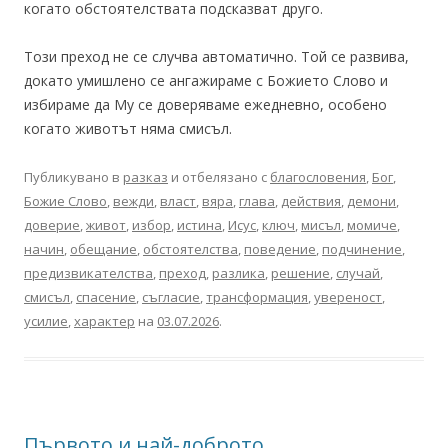
когато обстоятелствата подсказват друго.
Този преход не се случва автоматично. Той се развива,
докато умишлено се ангажираме с Божието Слово и
избираме да Му се доверяваме ежедневно, особено
когато животът няма смисъл.
Публикувано в
разказ
и отбелязано с
благословения
,
Бог
,
Божие Слово
,
вежди
,
власт
,
вяра
,
глава
,
действия
,
демони
,
доверие
,
живот
,
избор
,
истина
,
Исус
,
ключ
,
мисъл
,
момиче
,
начин
,
обещание
,
обстоятелства
,
поведение
,
подчинение
,
предизвикателства
,
преход
,
разлика
,
решение
,
случай
,
смисъл
,
спасение
,
съгласие
,
трансформация
,
увереност
,
усилие
,
характер
на
03.07.2026
.
Първото и най-доброто