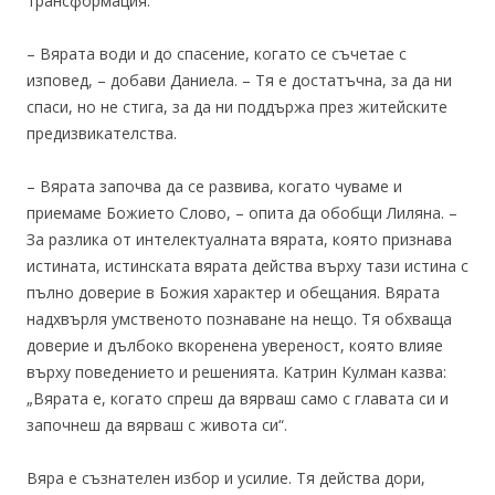
трансформация.
– Вярата води и до спасение, когато се съчетае с
изповед, – добави Даниела. – Тя е достатъчна, за да ни
спаси, но не стига, за да ни поддържа през житейските
предизвикателства.
– Вярата започва да се развива, когато чуваме и
приемаме Божието Слово, – опита да обобщи Лиляна. –
За разлика от интелектуалната вярата, която признава
истината, истинската вярата действа върху тази истина с
пълно доверие в Божия характер и обещания. Вярата
надхвърля умственото познаване на нещо. Тя обхваща
доверие и дълбоко вкоренена увереност, която влияе
върху поведението и решенията. Катрин Кулман казва:
„Вярата е, когато спреш да вярваш само с главата си и
започнеш да вярваш с живота си“.
Вяра е съзнателен избор и усилие. Тя действа дори,