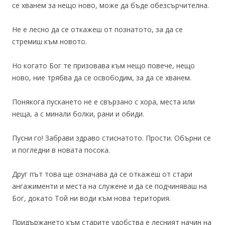
се хванем за нещо ново, може да бъде обезсърчителна.
Не е лесно да се откажеш от познатото, за да се
стремиш към новото.
Но когато Бог те призовава към нещо повече, нещо
ново, ние трябва да се освободим, за да се хванем.
Понякога пускането не е свързано с хора, места или
неща, а с минали болки, рани и обиди.
Пусни го! Забрави здраво стиснатото. Прости. Обърни се
и погледни в новата посока.
Друг път това ще означава да се откажеш от стари
ангажименти и места на служене и да се подчиняваш на
Бог, докато Той ни води към нова територия.
Придържането към старите удобства е лесният начин на