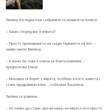
Лиляна погледна към събралите се момичета попита:
– Какво според вас е вярата?
– Просто признаването на съществуването на Бог, –
заяви смело Милена.
– А може би това е ключа за благословения, –
предположи Елена.
– Мнозина се борят с вярата, особено когато животът
стане предизвикателен, – отбеляза Василена.
Лиляна се усмихна:
– Но какво ще стане, ако ви кажа, че вярата не е просто