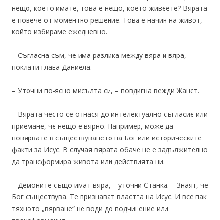
нещо, което имате, това е нещо, което живеете? Вярата
е повече от моментно решение. Това е начин на живот,
който избираме ежедневно.
– Съгласна съм, че има разлика между вяра и вяра, –
поклати глава Даниела.
– Уточни по-ясно мисълта си, – повдигна вежди Жанет.
– Вярата често се отнася до интелектуално съгласие или
приемане, че нещо е вярно. Например, може да
повярвате в съществуването на Бог или историческите
факти за Исус. В случая вярата обаче не е задължително
да трансформира живота или действията ни.
– Демоните също имат вяра, – уточни Станка. – Знаят, че
Бог съществува. Те признават властта на Исус. И все пак
тяхното „вярване“ не води до подчинение или