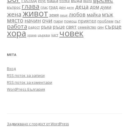
вода
Господ
баща
Исус
болка
врата
глава
деца
дом
думи
град
въпрос
глас
ден
дете
живот
жена
любов
мъж
майка
земя
лице
място
очи
начин
приятел
пари
помощ
проблем
път
работа
сърце
ръце
свят
ръка
син
радост
семейство
хора
човек
част
църква
храна
МЕТА
Вход
RSS поток за записи
RSS поток за коментари
WordPress България
Задвижвано с гордост от WordPress