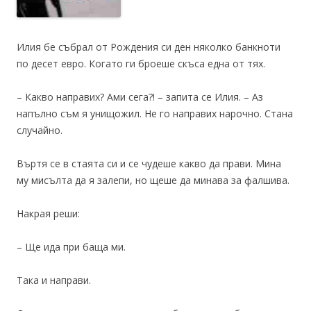
Илия бе събрал от Рождения си ден няколко банкноти
по десет евро. Когато ги броеше скъса една от тях.
– Какво направих? Ами сега?! – запита се Илия. – Аз
напълно съм я унищожил. Не го направих нарочно. Стана
случайно.
Въртя се в стаята си и се чудеше какво да прави. Мина
му мисълта да я залепи, но щеше да минава за фалшива.
Накрая реши:
– Ще ида при баща ми.
Така и направи.