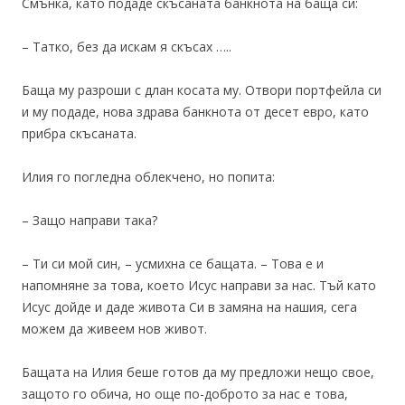
Смънка, като подаде скъсаната банкнота на баща си:
– Татко, без да искам я скъсах …..
Баща му разроши с длан косата му. Отвори портфейла си
и му подаде, нова здрава банкнота от десет евро, като
прибра скъсаната.
Илия го погледна облекчено, но попита:
– Защо направи така?
– Ти си мой син, – усмихна се бащата. – Това е и
напомняне за това, което Исус направи за нас. Тъй като
Исус дойде и даде живота Си в замяна на нашия, сега
можем да живеем нов живот.
Бащата на Илия беше готов да му предложи нещо свое,
защото го обича, но още по-доброто за нас е това,