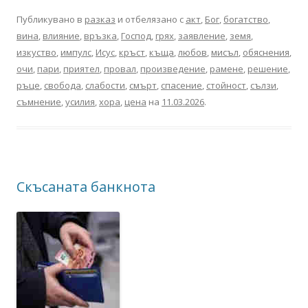
Публикувано в
разказ
и отбелязано с
акт
,
Бог
,
богатство
,
вина
,
влияние
,
връзка
,
Господ
,
грях
,
заявление
,
земя
,
изкуство
,
импулс
,
Исус
,
кръст
,
къща
,
любов
,
мисъл
,
обяснения
,
очи
,
пари
,
приятел
,
провал
,
произведение
,
рамене
,
решение
,
ръце
,
свобода
,
слабости
,
смърт
,
спасение
,
стойност
,
сълзи
,
съмнение
,
усилия
,
хора
,
цена
на
11.03.2026
.
Скъсаната банкнота