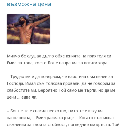
възможна цена
Минчо бе слушал дълго обясненията на приятеля си
Емил за това, което Бог е направил за всички хора.
– Трудно ми е да повярвам, че наистина съм ценен за
Господа. Имал съм толкова провали. Да не говорим за
слабостите ми. Вероятно Той само ме търпи, но да ме
цени … едва ли.
– Бог не те е спасил неохотно, нито те е изкупил
наполовина, – Емил размаха ръце. – Когато възникнат
съмнения за твоята стойност, погледни към кръста. Той