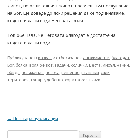
живот, но решителният живот, насочен към послушание
на Бог, ще доведе до ясни решения да се подчиняваме,
където и да ни води Неговата воля.
Той обещава, че Неговата благодат е достатъчна,
където и да ни води.
Публикувано в
разказ
и отбелязано с
ангажименти
,
благодат
,
Бог
,
болка
,
воля
,
живот
,
задачи
,
колички
,
места
,
мисъл
,
начин
,
обида
,
полижение
,
посока
,
решение
,
ръчички
,
сили
,
територия
,
товар
,
удобство
,
хора
на
28.01.2026
.
Навигация
←
По-стари публикации
в
Търсене
публикациите