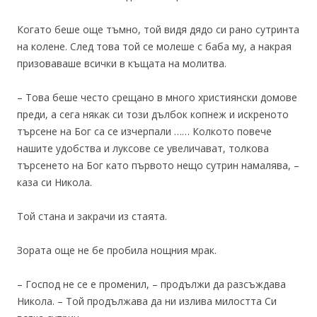
Когато беше още тъмно, той видя дядо си рано сутринта
на колене. След това той се молеше с баба му, а накрая
призоваваше всички в къщата на молитва.
– Това беше често срещано в много християнски домове
преди, а сега някак си този дълбок копнеж и искреното
търсене на Бог са се изчерпали …… Колкото повече
нашите удобства и луксове се увеличават, толкова
търсенето на Бог като първото нещо сутрин намалява, –
каза си Никола.
Той стана и закрачи из стаята.
Зората още не бе пробила нощния мрак.
– Господ не се е променил, – продължи да разсъждава
Никола. – Той продължава да ни излива милостта Си