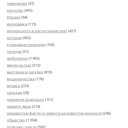
земеделие
(97)
изкуство
(455)
Израел
(94)
икономика
(113)
интересното в растителния свят
(427)
история
(955)
кулинарни изненади
(103)
легенди
(51)
любопитно
(7 955)
мисли на глас
(512)
мистерии и загадки
(813)
мошеничества
(176)
музика
(233)
награди
(26)
напрегни си мозъка
(151)
нашите деца
(216)
неизвестни факти от живота на известни личности
(246)
общество
(1 304)
полезни съвети
(581)