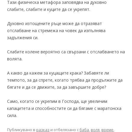
Тази физическа метафора заповядва на духовно
слабите, слабите и куците да се укрепят.
Духовно изтощените ръце може да отразяват
отслабване на стремежа на човек да изпълнява
задължения си.
Слабите колене вероятно са свързани с отслабването на
волята.
А какво да кажем за куцащите крака? Забавяте ли
темпото, за да спрете, когато трябва да продължите да
бягате и да се движите, за да завършите добре?
Само, когато се укрепим в Господа, ще увеличим
капацитета и способностите си да бягаме с маратонска
сила.
Публикувано в
разказ
и отбелязано с
баба
,
воля
,
време
,