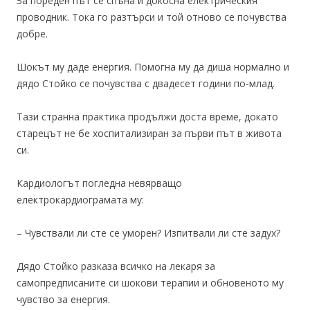
За пореден път се спъна и докосна електрическия
проводник. Тока го разтърси и той отново се почувства
добре.
Шокът му даде енергия. Помогна му да диша нормално и
дядо Стойко се почувства с двадесет години по-млад.
Тази странна практика продължи доста време, докато
старецът не бе хоспитализиран за първи път в живота
си.
Кардиологът погледна невярващо
електрокардиограмата му:
– Чувствали ли сте се уморен? Изпитвали ли сте задух?
Дядо Стойко разказа всичко на лекаря за
самопредписаните си шокови терапии и обновеното му
чувство за енергия.