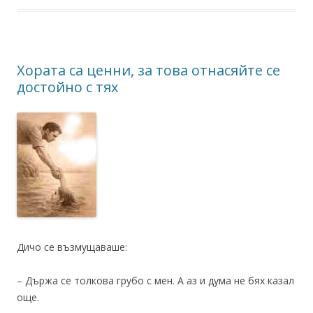
Хората са ценни, за това отнасяйте се
достойно с тях
Дичо се възмущаваше:
– Държа се толкова грубо с мен. А аз и дума не бях казал
още.