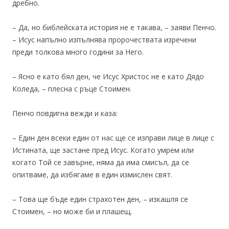
дребно.
– Да, но библейската история не е такава, – заяви Пенчо.
– Исус напълно изпълнява пророчествата изречени
преди толкова много години за Него.
– Ясно е като бял ден, че Исус Христос не е като Дядо
Коледа, – плесна с ръце Стоимен.
Пенчо повдигна вежди и каза:
– Един ден всеки един от нас ще се изправи лице в лице с
Истината, ще застане пред Исус. Когато умрем или
когато Той се завърне, няма да има смисъл, да се
опитваме, да избягаме в един измислен свят.
– Това ще бъде един страхотен ден, – изкашля се
Стоимен, – но може би и плашещ.