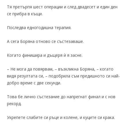
Тя претърпя шест операции и след двадесет и един ден
се прибра в къщи.
Последва едногодишна терапия.
А сега Боряна отново се състезаваше.
Когато финишира и дъщеря ѝ я засне.
– Не мога да повярвам, – възкликна Боряна, – когато
видя резултата си, – подобрила съм предишното си най-
добро време с две секунди.
Това бе лично състезание до напрегнат финал и с нов
рекорд.
Укрепете слабите си ръце и колене, и куците си крака.