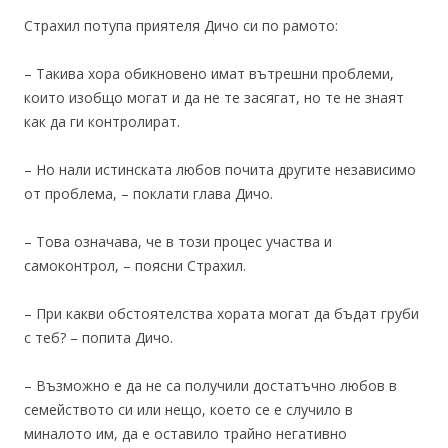
Страхил потупа приятеля Дичо си по рамото:
– Такива хора обикновено имат вътрешни проблеми,
които изобщо могат и да не те засягат, но те не знаят
как да ги контролират.
– Но нали истинската любов почита другите независимо
от проблема, – поклати глава Дичо.
– Това означава, че в този процес участва и
самоконтрол, – поясни Страхил.
– При какви обстоятелства хората могат да бъдат груби
с теб? – попита Дичо.
– Възможно е да не са получили достатъчно любов в
семейството си или нещо, което се е случило в
миналото им, да е оставило трайно негативно