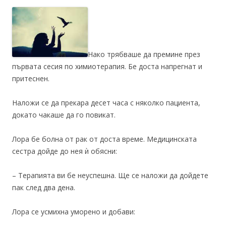
Нако трябваше да премине през
първата сесия по химиотерапия. Бе доста напрегнат и
притеснен.
Наложи се да прекара десет часа с няколко пациента,
докато чакаше да го повикат.
Лора бе болна от рак от доста време. Медицинската
сестра дойде до нея ѝ обясни:
– Терапията ви бе неуспешна. Ще се наложи да дойдете
пак след два дена.
Лора се усмихна уморено и добави: