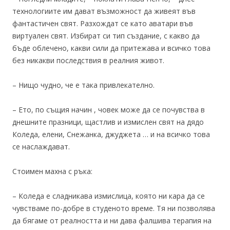
технологиите им дават възможност да живеят във
фантастичен свят. Разхождат се като аватари във
виртуален свят. Избират си тип създание, с какво да
бъде облечено, какви сили да притежава и всичко това
без никакви последствия в реалния живот.
– Нищо чудно, че е така привлекателно.
– Ето, по същия начин , човек може да се почувства в
днешните празници, щастлив и измислен свят на дядо
Коледа, елени, Снежанка, джуджета … и на всичко това
се наслаждават.
Стоимен махна с ръка:
– Коледа е сладникава измислица, която ни кара да се
чувстваме по-добре в студеното време. Тя ни позволява
да бягаме от реалността и ни дава фалшива терапия на