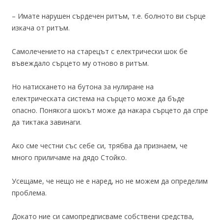
– Имате нарушен сърдечен ритъм, т.е. болното ви сърце
изкача от ритъм.
Самолечението на старецът с електрически шок бе
въвеждало сърцето му отново в ритъм.
Но натискането на бутона за нулиране на
електрическата система на сърцето може да бъде
опасно. Понякога шокът може да накара сърцето да спре
да тиктака завинаги.
Ако сме честни със себе си, трябва да признаем, че
много приличаме на дядо Стойко.
Усещаме, че нещо не е наред, но не можем да определим
проблема.
Докато ние си самопредписваме собствени средства,