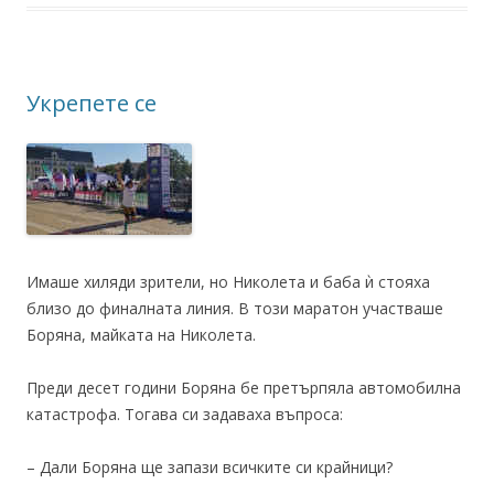
Укрепете се
Имаше хиляди зрители, но Николета и баба ѝ стояха
близо до финалната линия. В този маратон участваше
Боряна, майката на Николета.
Преди десет години Боряна бе претърпяла автомобилна
катастрофа. Тогава си задаваха въпроса:
– Дали Боряна ще запази всичките си крайници?