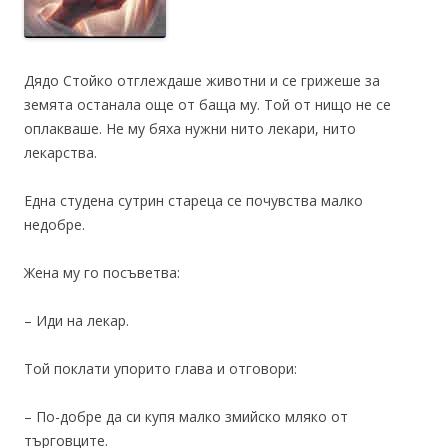
Дядо Стойко отглеждаше животни и се грижеше за
земята останала още от баща му. Той от нищо не се
оплакваше. Не му бяха нужни нито лекари, нито
лекарства.
Една студена сутрин стареца се почувства малко
недобре.
Жена му го посъветва:
– Иди на лекар.
Той поклати упорито глава и отговори:
– По-добре да си купя малко змийско мляко от
търговците.