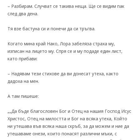
– Разбирам. Случват се такива неща. Ще се видим пак
след два дена.
Тя взе бастуна си и понечи да си тръгва.
Когато мина край Нако, Лора забеляза страха му,
изписан на лицето му. Спря се и му подаде един лист,
като прибави:
– Надявам тези стихове да ви донесат утеха, както
дадоха на мен.
А там пишеше:
„„Да бъде благословен Бог и Отец на нашия Господ Исус
Христос, Отец на милостта и Бог на всяка утеха, Който
ни утешава във всяка наша скръб, за да можем и ние да
утешаваме онези, които понасят различни мъки, с