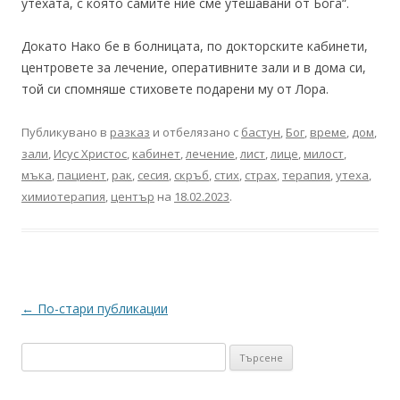
утехата, с която самите ние сме утешавани от Бога“.
Докато Нако бе в болницата, по докторските кабинети,
центровете за лечение, оперативните зали и в дома си,
той си спомняше стиховете подарени му от Лора.
Публикувано в
разказ
и отбелязано с
бастун
,
Бог
,
време
,
дом
,
зали
,
Исус Христос
,
кабинет
,
лечение
,
лист
,
лице
,
милост
,
мъка
,
пациент
,
рак
,
сесия
,
скръб
,
стих
,
страх
,
терапия
,
утеха
,
химиотерапия
,
център
на
18.02.2023
.
Навигация
←
По-стари публикации
в
Търсене
публикациите
за: