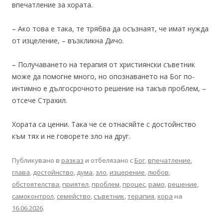
впечатление за хората.
– Ако това е така, те трябва да осъзнаят, че имат нужда
от изцеление, – възкликна Дичо.
– Получаването на терапия от християнски съветник
може да помогне много, но опознаването на Бог по-
интимно е дългосрочното решение на такъв проблем, –
отсече Страхил.
Хората са ценни. Така че се отнасяйте с достойнство
към тях и не говорете зло на друг.
Публикувано в
разказ
и отбелязано с
Бог
,
впечатление
,
глава
,
достойнство
,
дума
,
зло
,
изцерение
,
любов
,
обстоятелства
,
приятел
,
проблем
,
процес
,
рамо
,
решение
,
самоконтрол
,
семейство
,
съветник
,
терапия
,
хора
на
16.06.2026
.