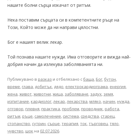
нашите болни сърца изкачат от ритъм.
Нека поставим сърцата си в компетентните ръце на
Този, Който може да ни направи цялостни.
Бог е нашият велик лекар.
Той познава нашите нужди. Има отговорите и вижда най-
добрия начин да излекува заболяванията ни.
Публикувано в
разказ
и отбелязано с
баща
,
Бог
,
бутон
,
време
,
глава
,
добитък
,
дядо
,
електрокардиограма
,
енергия
,
жена
,
живот
,
животни
,
жица
,
заболяване
,
задух
,
земя
,
изпитание
,
кардиолог
,
лекар
,
лекарства
,
мляко
,
начин
,
нужда
,
отговор
,
плевня
,
практика
,
проблем
,
проводник
,
работа
,
ритъм
,
ръце
,
самолечение
,
система
,
средства
,
старец
,
стопанство
,
сутрин
,
сърце
,
терапия
,
ток
,
търговец
,
тяло
,
чувство
,
шок
на
02.07.2026
.