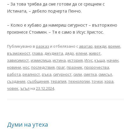
– За това трябва да сме готови да се срещнем с
Истината, – дебело подчерта Пенчо.
– Колко е хубаво да намериш сигурност – възторжено
произнесе Стоимен. – Тя е само в Исус Христос.
Публикувано в
разказ
и отбелязано с
аватар
,
вежди
,
време
,
възможност
,
глава
,
джуджета
,
дядо
,
елени
,
живот
,
зависимост
,
измислица
,
истина
,
история
,
Исус
,
къща
,
начин
,
новини
,
нос
,
последствия
,
праг
,
празник
,
пророчества
,
работа
,
реалност
,
ръка
,
сигурност
,
сили
,
сметка
,
смисъл
,
създание
,
съобщения
,
терапия
,
технологии
,
точки
,
хора
,
човек
,
ъгъл
на
23.12.2024
.
Думи на утеха