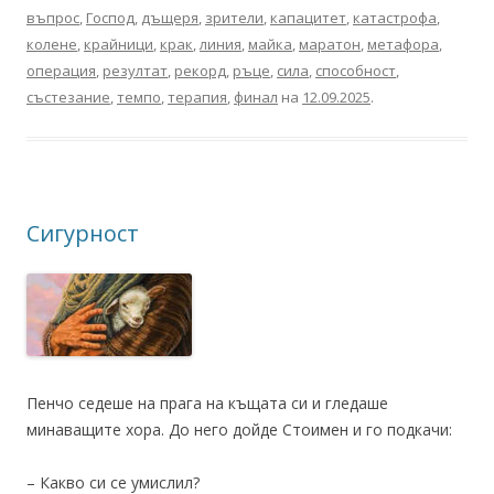
въпрос
,
Господ
,
дъщеря
,
зрители
,
капацитет
,
катастрофа
,
колене
,
крайници
,
крак
,
линия
,
майка
,
маратон
,
метафора
,
операция
,
резултат
,
рекорд
,
ръце
,
сила
,
способност
,
състезание
,
темпо
,
терапия
,
финал
на
12.09.2025
.
Сигурност
Пенчо седеше на прага на къщата си и гледаше
минаващите хора. До него дойде Стоимен и го подкачи:
– Какво си се умислил?