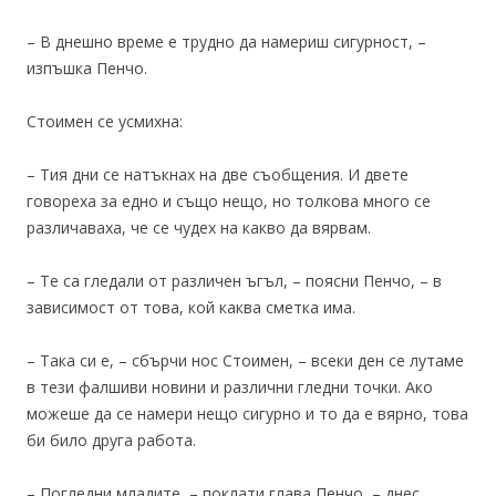
– В днешно време е трудно да намериш сигурност, –
изпъшка Пенчо.
Стоимен се усмихна:
– Тия дни се натъкнах на две съобщения. И двете
говореха за едно и също нещо, но толкова много се
различаваха, че се чудех на какво да вярвам.
– Те са гледали от различен ъгъл, – поясни Пенчо, – в
зависимост от това, кой каква сметка има.
– Така си е, – сбърчи нос Стоимен, – всеки ден се лутаме
в тези фалшиви новини и различни гледни точки. Ако
можеше да се намери нещо сигурно и то да е вярно, това
би било друга работа.
– Погледни младите, – поклати глава Пенчо, – днес