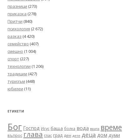
празници
(273)
приказка
(278)
Притчи
(840)
психология
(2 672)
разказ
(4 420)
семейство
(407)
смешно
(1 004)
спорт
(227)
технологии
(1 206)
традиции
(427)
туризъм
(448)
юбилеи
(11)
ЕТИКЕТИ
Бог
време
вода
Господ
баща
Исус
болка
врата
глава
деца
дом
думи
град
въпрос
глас
ден
дете