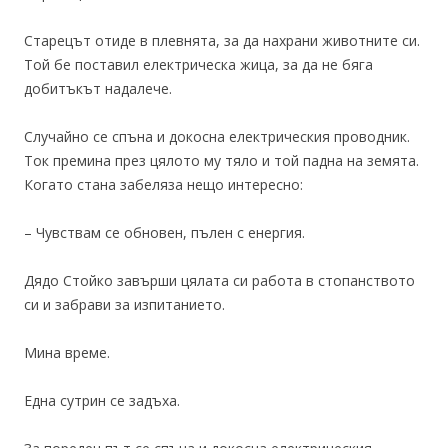
Старецът отиде в плевнята, за да нахрани животните си.
Той бе поставил електрическа жица, за да не бяга
добитъкът надалече.
Случайно се спъна и докосна електрическия проводник.
Ток премина през цялото му тяло и той падна на земята.
Когато стана забеляза нещо интересно:
– Чувствам се обновен, пълен с енергия.
Дядо Стойко завърши цялата си работа в стопанството
си и забрави за изпитанието.
Мина време.
Една сутрин се задъха.