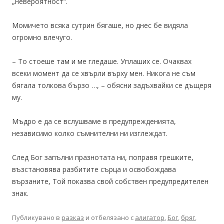
„невероятност“.
Момичето всяка сутрин бягаше, но днес бе видяла
огромно влечуго.
– То стоеше там и ме гледаше. Уплаших се. Очаквах
всеки момент да се хвърли върху мен. Никога не съм
бягала толкова бързо …, – обясни задъхвайки се дъщеря
му.
Мъдро е да се вслушваме в предупрежденията,
независимо колко съмнителни ни изглеждат.
След Бог запълни празнотата ни, поправя грешките,
възстановява разбитите сърца и освобождава
вързаните, Той показва свой собствен предупредителен
знак.
Публикувано в
разказ
и отбелязано с
алигатор
,
Бог
,
бряг
,