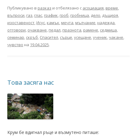
Публикувано в
разказ
и отбелязано с
асоциация
,
време
,
въпроси
,
газ
,
глас
,
график
,
гроб
,
гробница
,
дело
,
дъщеря
,
изоставеност
,
Исус
,
камък
,
мечта
,
мълчание
,
надежда
,
отговори
,
очакване
,
педал
,
празнота
,
рамене
,
седмица
,
семинар
,
скръб
,
Спасител
,
сърце
,
усещане
,
ученик
,
чакане
,
чувство
на
19.04.2025
.
Това засяга нас
Крум бе вдигнал ръце и възмутено питаше: