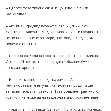
– Цялото това тичане след нещо ново, не ви ли
разболява?
– Ако имаш предвид пазаруването, – усмихна се
скептично Валери, – модните марки винаги предлагат
нещо ново. Повече размери, цветове, … с една дума
повече от всичко.
– Но това разболява хората в този свят, – възкликна
Стоян. – И всичко това е заради глобалния бум на
консуматорство.
– Не е ли смешно, – повдигна рамене Атанас, –
рекламодателите ни учат, как новите продукти ще
запълнят нашата празнота. Това усещане трае много
кратко и не може да ни задоволи в дългосрочен план.
– Така си е, – потвърди Валери. – Когато си купим нещо