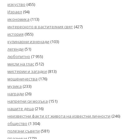
изкуство
(455)
Израел
(94)
икономика
(113)
интересното в растителния свят
(427)
история
(955)
кулинарни изненади
(103)
легенди
(51)
любопитно
(7 955)
мисли на глас
(512)
мистерии и загадки
(813)
мошеничества
(176)
музика
(233)
награди
(26)
напрегни си мозъка
(151)
нашите деца
(216)
неизвестни факти от живота на известни личности
(246)
общество
(1 304)
полезни съвети
(581)
празници
(273)