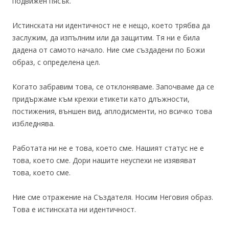
подвижен пясък.
Истинската ни идентичност не е нещо, което трябва да
заслужим, да изпълним или да защитим. Тя ни е била
дадена от самото начало. Ние сме създадени по Божи
образ, с определена цел.
Когато забравим това, се отклоняваме. Започваме да се
придържаме към крехки етикети като длъжности,
постижения, външен вид, аплодисменти, но всичко това
избледнява.
Работата ни не е това, което сме. Нашият статус не е
това, което сме. Дори нашите неуспехи не изявяват
това, което сме.
Ние сме отражение на Създателя. Носим Неговия образ.
Това е истинската ни идентичност.