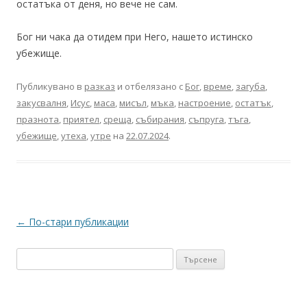
остатъка от деня, но вече не сам.
Бог ни чака да отидем при Него, нашето истинско
убежище.
Публикувано в
разказ
и отбелязано с
Бог
,
време
,
загуба
,
закусвалня
,
Исус
,
маса
,
мисъл
,
мъка
,
настроение
,
остатък
,
празнота
,
приятел
,
среща
,
събирания
,
съпруга
,
тъга
,
убежище
,
утеха
,
утре
на
22.07.2024
.
Навигация
←
По-стари публикации
в
Търсене
публикациите
за: