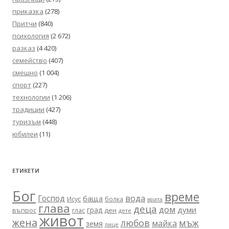
приказка
(278)
Притчи
(840)
психология
(2 672)
разказ
(4 420)
семейство
(407)
смешно
(1 004)
спорт
(227)
технологии
(1 206)
традиции
(427)
туризъм
(448)
юбилеи
(11)
ЕТИКЕТИ
Бог
време
вода
Господ
баща
Исус
болка
врата
глава
деца
дом
думи
град
въпрос
глас
ден
дете
живот
жена
любов
мъж
майка
земя
лице