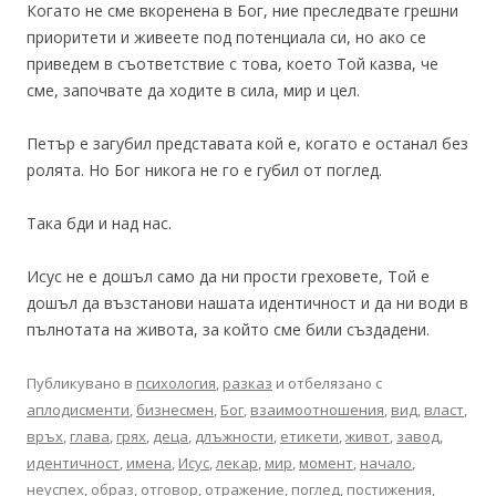
Когато не сме вкоренена в Бог, ние преследвате грешни
приоритети и живеете под потенциала си, но ако се
приведем в съответствие с това, което Той казва, че
сме, започвате да ходите в сила, мир и цел.
Петър е загубил представата кой е, когато е останал без
ролята. Но Бог никога не го е губил от поглед.
Така бди и над нас.
Исус не е дошъл само да ни прости греховете, Той е
дошъл да възстанови нашата идентичност и да ни води в
пълнотата на живота, за който сме били създадени.
Публикувано в
психология
,
разказ
и отбелязано с
аплодисменти
,
бизнесмен
,
Бог
,
взаимоотношения
,
вид
,
власт
,
връх
,
глава
,
грях
,
деца
,
длъжности
,
етикети
,
живот
,
завод
,
идентичност
,
имена
,
Исус
,
лекар
,
мир
,
момент
,
начало
,
неуспех
,
образ
,
отговор
,
отражение
,
поглед
,
постижения
,