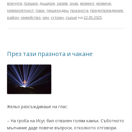
влечуги
,
грешки
,
дъщеря
,
залив
,
знак
,
момент
,
момиче
,
невероятност
,
парк
,
пешеходец
,
празнота
,
предупреждение
,
район
,
семейство
,
син
,
сутрин
,
сърце
на
22.05.2025
.
През тази празнота и чакане
Жельо разсъждаваше на глас:
– На гроба на Исус бил отвален голям камък. Съботното
мълчание даде повече въпроси, отколкото отговори.