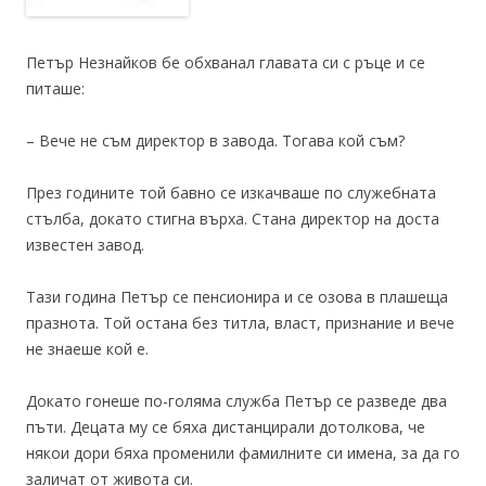
Петър Незнайков бе обхванал главата си с ръце и се
питаше:
– Вече не съм директор в завода. Тогава кой съм?
През годините той бавно се изкачваше по служебната
стълба, докато стигна върха. Стана директор на доста
известен завод.
Тази година Петър се пенсионира и се озова в плашеща
празнота. Той остана без титла, власт, признание и вече
не знаеше кой е.
Докато гонеше по-голяма служба Петър се разведе два
пъти. Децата му се бяха дистанцирали дотолкова, че
някои дори бяха променили фамилните си имена, за да го
заличат от живота си.