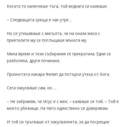
Когато го налегнеше тъга, той веднага си казваше:
– Следващата среща е чак утре ..
Но се утешаваше с мисълта, че на онази маса с
приятелите му се поглъщаше мъката му.
Мина време и тези събирания се прекратиха. Едни се
разболяха, други починаха.
Празнотата накара Филип да потърси утеха от Бога.
Сега закусваше сам, но …
– Не забравям, че Исус е с мен, – казваше си той. – Той е
моето убежище. На Него единствено се доверявам.
И той си тръгваше от закусвалнята, за да посрещне