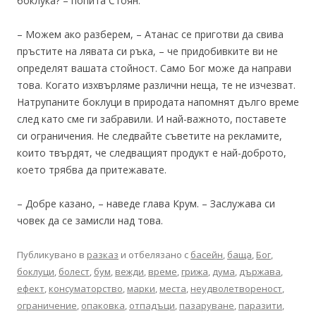
боклука? – попита Стоян.
– Можем ако разберем, – Атанас се приготви да свива
пръстите на лявата си ръка, – че придобивките ви не
определят вашата стойност. Само Бог може да направи
това. Когато изхвърляме различни неща, те не изчезват.
Натрупаните боклуци в природата напомнят дълго време
след като сме ги забравили. И най-важното, поставете
си ограничения. Не следвайте съветите на рекламите,
които твърдят, че следващият продукт е най-доброто,
което трябва да притежавате.
– Добре казано, – наведе глава Крум. – Заслужава си
човек да се замисли над това.
Публикувано в
разказ
и отбелязано с
басейн
,
баща
,
Бог
,
боклуци
,
болест
,
бум
,
вежди
,
време
,
грижа
,
дума
,
държава
,
ефект
,
консуматорство
,
марки
,
места
,
неудволетвореност
,
ограничение
,
опаковка
,
отпадъци
,
пазаруване
,
паразити
,