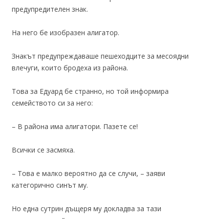
предупредителен знак.
На него бе изобразен алигатор.
Знакът предупреждаваше пешеходците за месоядни
влечуги, които бродеха из района.
Това за Едуард бе странно, но той информира
семейството си за него:
– В района има алигатори. Пазете се!
Всички се засмяха.
– Това е малко вероятно да се случи, – заяви
категорично синът му.
Но една сутрин дъщеря му докладва за тази