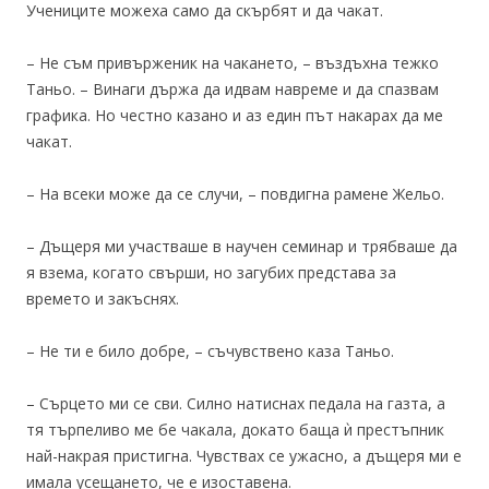
Учениците можеха само да скърбят и да чакат.
– Не съм привърженик на чакането, – въздъхна тежко
Таньо. – Винаги държа да идвам навреме и да спазвам
графика. Но честно казано и аз един път накарах да ме
чакат.
– На всеки може да се случи, – повдигна рамене Жельо.
– Дъщеря ми участваше в научен семинар и трябваше да
я взема, когато свърши, но загубих представа за
времето и закъснях.
– Не ти е било добре, – съчувствено каза Таньо.
– Сърцето ми се сви. Силно натиснах педала на газта, а
тя търпеливо ме бе чакала, докато баща ѝ престъпник
най-накрая пристигна. Чувствах се ужасно, а дъщеря ми е
имала усещането, че е изоставена.