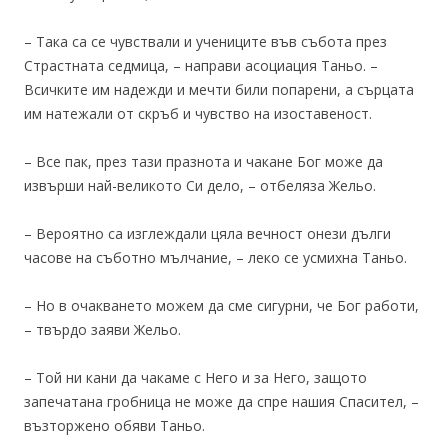
– Така са се чувствали и учениците във събота през
Страстната седмица, – направи асоциация Таньо. –
Всичките им надежди и мечти били попарени, а сърцата
им натежали от скръб и чувство на изоставеност.
– Все пак, през тази празнота и чакане Бог може да
извърши най-великото Си дело, – отбеляза Жельо.
– Вероятно са изглеждали цяла вечност онези дълги
часове на съботно мълчание, – леко се усмихна Таньо.
– Но в очакването можем да сме сигурни, че Бог работи,
– твърдо заяви Жельо.
– Той ни кани да чакаме с Него и за Него, защото
запечатана гробница не може да спре нашия Спасител, –
възторжено обяви Таньо.