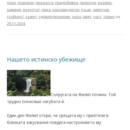
план
,
планини
,
празнота
,
придобивка
,
природа
,
размер
,
рамене
,
резултат
,
река
,
рекламодател
,
ръце
,
симптом
,
стойност
,
съвет
,
удовлетворение
,
хора
,
цвят
,
част
,
човек
на
29.11.2024
.
Нашето истинско убежище
Съпругата на Филип почина. Той
трудно понасяше загубата ѝ.
Един ден Филип откри, че срещата му с приятели в
близката закусвалня повдига настроението му.