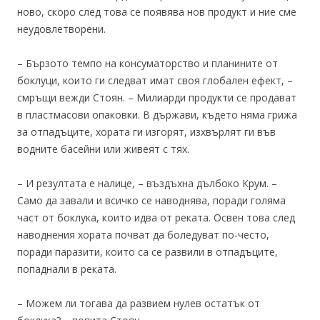
ново, скоро след това се появява нов продукт и ние сме
неудовлетворени.
– Бързото темпо на консуматорство и планините от
боклуци, които ги следват имат своя глобален ефект, –
смръщи вежди Стоян. – Милиарди продукти се продават
в пластмасови опаковки. В държави, където няма грижа
за отпадъците, хората ги изгорят, изхвърлят ги във
водните басейни или живеят с тях.
– И резултата е налице, – въздъхна дълбоко Крум. –
Само да завали и всичко се наводнява, поради голяма
част от боклука, които идва от реката. Освен това след
наводнения хората почват да боледуват по-често,
поради паразити, които са се развили в отпадъците,
попаднали в реката.
– Можем ли тогава да развием нулев остатък от