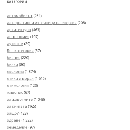
КАТЕГОРИИ
автомобилът
(251)
алтернативни източници на енергия
(208)
архитектура
(463)
астрономия
(107)
аутизъм
(29)
Без категория
(37)
бизнес
(220)
билки
(80)
екология
(1 374)
етика и морал
(1 615)
етимология
(120)
живопис
(67)
за животните
(1 048)
за книгата
(165)
защо?
(123)
здраве
(1 322)
земеделие
(97)