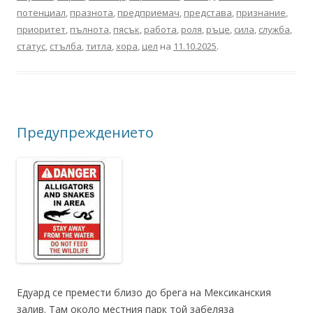
потенциал
,
празнота
,
предприемач
,
представа
,
признание
,
приоритет
,
пълнота
,
пясък
,
работа
,
роля
,
ръце
,
сила
,
служба
,
статус
,
стълба
,
титла
,
хора
,
цел
на
11.10.2025
.
Предупреждението
Едуард се премести близо до брега на Мексиканския
залив. Там около местния парк той забеляза