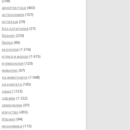
(208)
архитектура
(463)
астрономия
(107)
аутизъм
(29)
Без категория
(37)
бизнес
(220)
билки
(80)
екология
(1 374)
етика и морал
(1 615)
етимология
(120)
живопис
(67)
за животните
(1 048)
за книгата
(165)
защо?
(123)
здраве
(1 322)
земеделие
(97)
изкуство
(455)
Израел
(94)
икономика
(113)