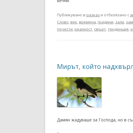
вечни.
Публикувано в
разказ
и отбелязано с
а
Слово
,
век
,
времена
,
градини
,
зали
,
зам
почести
,
реалност
,
смърт
,
тенденция
,
х
Мирът, който надхвърл
Дамян жадуваше за Господа, но в съ