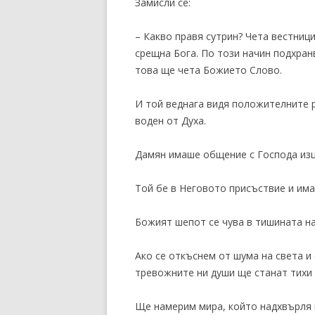
Замисли се:
– Какво правя сутрин? Чета вестниц
срещна Бога. По този начин подхран
това ще чета Божието Слово.
И той веднага видя положителните 
воден от Духа.
Дамян имаше общение с Господа изця
Той бе в Неговото присъствие и им
Божият шепот се чува в тишината н
Ако се откъснем от шума на света и 
тревожните ни души ще станат тихи 
Ще намерим мира, който надхвърля 