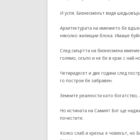
И успя. Бизнесменът видя шедьовъра
Архитектурата на имението бе вдъх
няколко жилищни блока. Имаше буйни
След смъртта на бизнесмена имение
голямо, скъпо и не бе в крак с най-
Четиридесет и две години след пост
го построи бе забравен.
Земните реалности като богатство, 
Но истината на Самият Бог ще наджи
почестите.
Колко слаб и крехък е човекът, но 