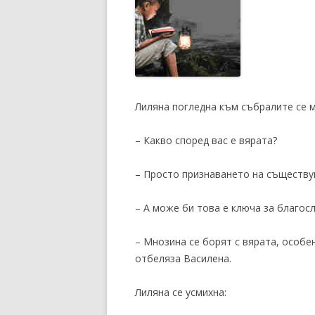
Лиляна погледна към събралите се 
– Какво според вас е вярата?
– Просто признаването на съществув
– А може би това е ключа за благос
– Мнозина се борят с вярата, особе
отбеляза Василена.
Лиляна се усмихна: