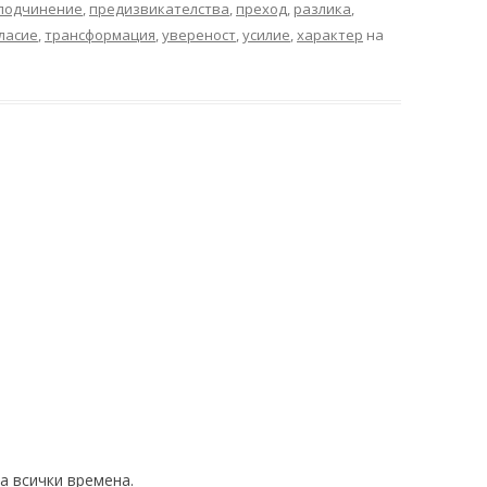
подчинение
,
предизвикателства
,
преход
,
разлика
,
ласие
,
трансформация
,
увереност
,
усилие
,
характер
на
а всички времена.