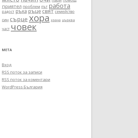
пари
помощ
работа
приятел
проблем
път
ръце
свят
ръка
радост
семейство
хора
сърце
син
църква
храна
човек
част
МЕТА
Вход
RSS поток за записи
RSS поток за коментари
WordPress България