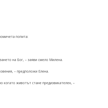
момичета попита:
ането на Бог, – заяви смело Милена.
ловения, – предположи Елена.
но когато животът стане предизвикателен, –