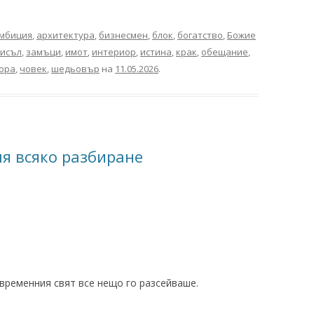
мбиция
,
архитектура
,
бизнесмен
,
блок
,
богатство
,
Божие
исъл
,
замъци
,
имот
,
интериор
,
истина
,
крак
,
обещание
,
ора
,
човек
,
шедьовър
на
11.05.2026
.
я всяко разбиране
временния свят все нещо го разсейваше.