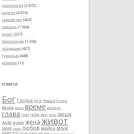
психология
(2 672)
разказ
(4 419)
семейство
(407)
смешно
(1 004)
спорт
(227)
технологии
(1 206)
традиции
(427)
туризъм
(448)
юбилеи
(11)
ЕТИКЕТИ
Бог
Господ
баща
Исус
болка
време
вода
въпрос
врата
глава
деца
град
глас
ден
дете
живот
жена
дом
думи
любов
мъж
майка
земя
лице
място
очи
начин