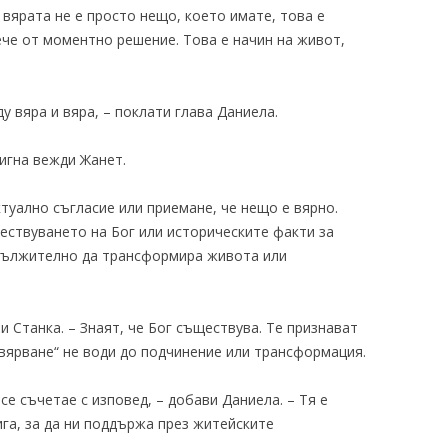
е вярата не е просто нещо, което имате, това е
че от моментно решение. Това е начин на живот,
у вяра и вяра, – поклати глава Даниела.
дигна вежди Жанет.
ктуално съгласие или приемане, че нещо е вярно.
ествуването на Бог или историческите факти за
задължително да трансформира живота или
 Станка. – Знаят, че Бог съществува. Те признават
 „вярване“ не води до подчинение или трансформация.
 се съчетае с изповед, – добави Даниела. – Тя е
тига, за да ни поддържа през житейските