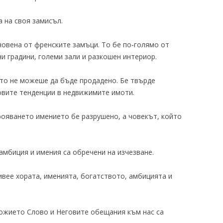
 на своя замисъл.
новена от френските замъци. То бе по-голямо от
 градини, големи зали и разкошен интериор.
то не можеше да бъде продадено. Бе твърде
новите тенденции в недвижимите имоти.
рояването имението бе разрушено, а човекът, който
амбиция и имения са обречени на изчезване.
вее хората, именията, богатството, амбицията и
Божието Слово и Неговите обещания към нас са