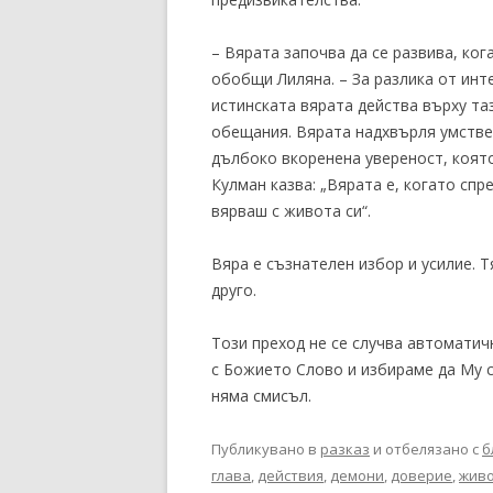
– Вярата започва да се развива, ко
обобщи Лиляна. – За разлика от инт
истинската вярата действа върху та
обещания. Вярата надхвърля умстве
дълбоко вкоренена увереност, коят
Кулман казва: „Вярата е, когато спр
вярваш с живота си“.
Вяра е съзнателен избор и усилие. 
друго.
Този преход не се случва автоматич
с Божието Слово и избираме да Му 
няма смисъл.
Публикувано в
разказ
и отбелязано с
б
глава
,
действия
,
демони
,
доверие
,
жив