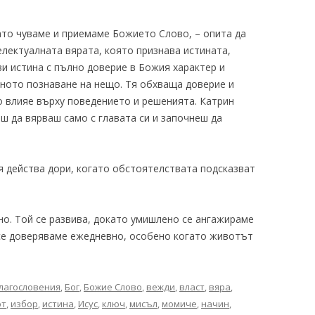
гато чуваме и приемаме Божието Слово, – опита да
електуалната вярата, която признава истината,
зи истина с пълно доверие в Божия характер и
ното познаване на нещо. Тя обхваща доверие и
о влияе върху поведението и решенията. Катрин
еш да вярваш само с главата си и започнеш да
Тя действа дори, когато обстоятелствата подсказват
но. Той се развива, докато умишлено се ангажираме
се доверяваме ежедневно, особено когато животът
лагословения
,
Бог
,
Божие Слово
,
вежди
,
власт
,
вяра
,
от
,
избор
,
истина
,
Исус
,
ключ
,
мисъл
,
момиче
,
начин
,