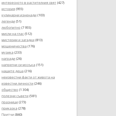
интересното в растителния свят
(427)
история
(955)
кулинарни изненади
(103)
легенди
(51)
любопитно
(7 955)
мисли на глас
(512)
мистерии и загадки
(813)
мошеничества
(176)
музика
(233)
награди
(26)
напрегни си мозъка
(151)
нашите деца
(216)
неизвестни факти от живота на
известни личности
(246)
общество
(1 304)
полезни съвети
(581)
празници
(273)
приказка
(278)
Притчи
(840)