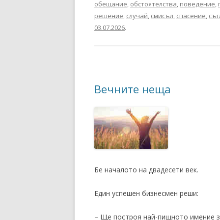
обещание
,
обстоятелства
,
поведение
,
решение
,
случай
,
смисъл
,
спасение
,
съг
03.07.2026
.
Вечните неща
Бе началото на двадесети век.
Един успешен бизнесмен реши:
– Ще построя най-пищното имение з