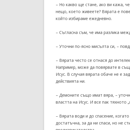
– Но какво ще стане, ако ви кажа, ч
нещо, което живеете? Вярата е пове
който избираме ежедневно.
– Съгласна съм, че има разлика межд
– Уточни по-ясно мисълта си, – пов
– Вярата често се отнася до интеле
Например, може да повярвате в същ
Исус. В случая вярата обаче не е 
действията ни.
– Демоните също имат вяра, – уточни
властта на Исус. И все пак тяхното
– Вярата води и до спасение, когато
достатъчна, за да ни спаси, но не с
предизвикателства.