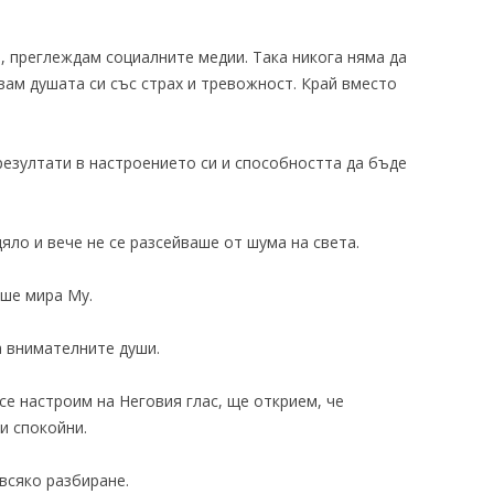
и, преглеждам социалните медии. Така никога няма да
вам душата си със страх и тревожност. Край вместо
резултати в настроението си и способността да бъде
ло и вече не се разсейваше от шума на света.
аше мира Му.
а внимателните души.
се настроим на Неговия глас, ще открием, че
и спокойни.
всяко разбиране.