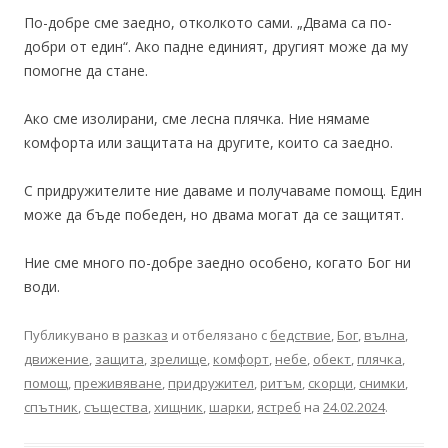
По-добре сме заедно, отколкото сами. „Двама са по-
добри от един“. Ако падне единият, другият може да му
помогне да стане.
Ако сме изолирани, сме лесна плячка. Ние нямаме
комфорта или защитата на другите, които са заедно.
С придружителите ние даваме и получаваме помощ. Един
може да бъде победен, но двама могат да се защитят.
Ние сме много по-добре заедно особено, когато Бог ни
води.
Публикувано в
разказ
и отбелязано с
бедствие
,
Бог
,
вълна
,
движение
,
защита
,
зрелище
,
комфорт
,
небе
,
обект
,
плячка
,
помощ
,
преживяване
,
придружител
,
ритъм
,
скорци
,
снимки
,
спътник
,
същества
,
хищник
,
шарки
,
ястреб
на
24.02.2024
.