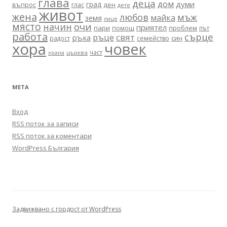
глава
деца
дом
думи
град
въпрос
глас
ден
дете
живот
жена
любов
мъж
майка
земя
лице
място
очи
начин
приятел
пари
помощ
проблем
път
работа
сърце
ръце
свят
ръка
син
радост
семейство
хора
човек
част
църква
храна
МЕТА
Вход
RSS поток за записи
RSS поток за коментари
WordPress България
Задвижвано с гордост от WordPress