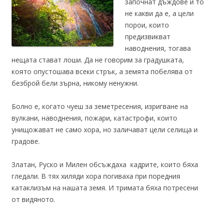
започнат дъждове и то
не какви да е, а цели
порои, които
предизвикват
наводнения, тогава
нещата стават лоши. Да не говорим за градушката,
която опустошава всеки стрък, а земята побелява от
безброй бели зърна, никому ненужни.
Болно е, когато чуеш за земетресения, изригване на
вулкани, наводнения, пожари, катастрофи, които
унищожават не само хора, но заличават цели селища и
градове.
Златан, Руско и Милен обсъждаха кадрите, които бяха
гледали. В тях хиляди хора погиваха при поредния
катаклизъм на нашата земя. И тримата бяха потресени
от видяното.