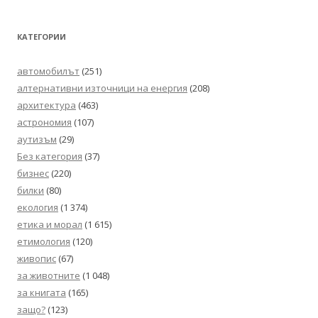
КАТЕГОРИИ
автомобилът
(251)
алтернативни източници на енергия
(208)
архитектура
(463)
астрономия
(107)
аутизъм
(29)
Без категория
(37)
бизнес
(220)
билки
(80)
екология
(1 374)
етика и морал
(1 615)
етимология
(120)
живопис
(67)
за животните
(1 048)
за книгата
(165)
защо?
(123)