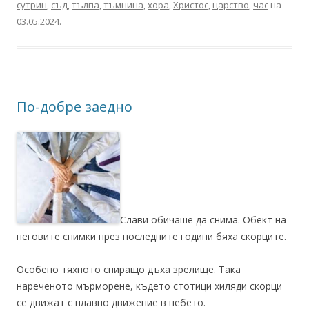
сутрин
,
съд
,
тълпа
,
тъмнина
,
хора
,
Христос
,
царство
,
час
на
03.05.2024
.
По-добре заедно
Слави обичаше да снима. Обект на
неговите снимки през последните години бяха скорците.
Особено тяхното спиращо дъха зрелище. Така
нареченото мърморене, където стотици хиляди скорци
се движат с плавно движение в небето.