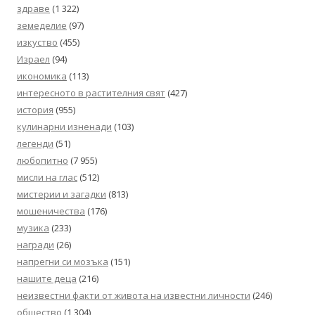
здраве
(1 322)
земеделие
(97)
изкуство
(455)
Израел
(94)
икономика
(113)
интересното в растителния свят
(427)
история
(955)
кулинарни изненади
(103)
легенди
(51)
любопитно
(7 955)
мисли на глас
(512)
мистерии и загадки
(813)
мошеничества
(176)
музика
(233)
награди
(26)
напрегни си мозъка
(151)
нашите деца
(216)
неизвестни факти от живота на известни личности
(246)
общество
(1 304)