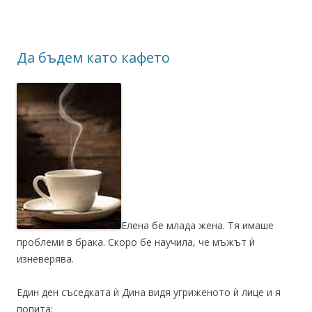
Да бъдем като кафето
Елена бе млада жена. Тя имаше
проблеми в брака. Скоро бе научила, че мъжът ѝ
изневерява.
Един ден съседката ѝ Дина видя угриженото ѝ лице и я
попита: