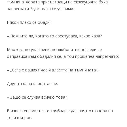
тъмнина. Хората присъстващи на екзекуцията бяха
напрегнати. Чувстваха се уязвими.
Някой плахо се обади:
– Помните ли, когато го арестуваха, какво каза?
Множество уплашени, но любопитни погледи се
отправиха към обадилия се, а той прошепна напрегнато:
– „Сега е вашият час и властта на тъмнината“.
Друг в тълпата роптаеше:
– Защо се случва всичко това?
В известен смисъл те трябваше да знаят отговора на
този въпрос.