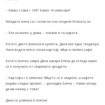
– Какво става с теб? Какво те измъчва?
Младата жена със сълзи на очи сподели болката си.
– Ела за малко у дома, – покани я съседката.
Когато двете влязоха в кухнята, Дина взе една тенджера.
Наля вода в нея и сложи картоф, яйце и смляно кафе.
Когато всичко завря Дина накара Елена да огледа какво
се е получило от сварените продукти.
– Картофът е омекнал. Яйцето се е сварило, а кафето
издава сладък аромат, – докладва Елена. – Какво искаш
да ми кажеш с това?
Дина се усмихна и поясни: