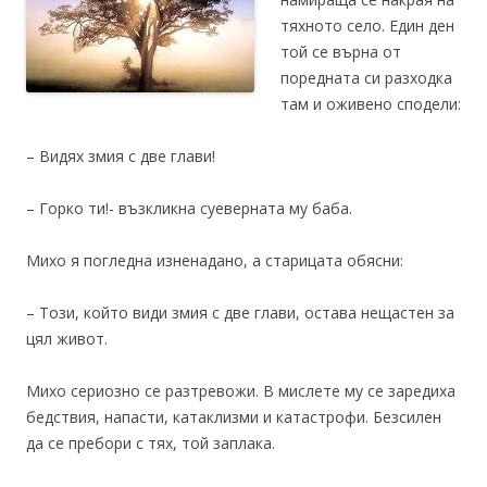
тяхното село. Един ден
той се върна от
поредната си разходка
там и оживено сподели:
– Видях змия с две глави!
– Горко ти!- възкликна суеверната му баба.
Михо я погледна изненадано, а старицата обясни:
– Този, който види змия с две глави, остава нещастен за
цял живот.
Михо сериозно се разтревожи. В мислете му се заредиха
бедствия, напасти, катаклизми и катастрофи. Безсилен
да се пребори с тях, той заплака.