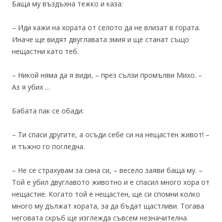
Баща му въздъхна тежко и каза:
– Иди кажи на хората от селото да не влизат в гората.
Иначе ще видят двуглавата змия и ще станат също
нещастни като теб.
– Никой няма да я види, – през сълзи промълви Михо. –
Аз я убих …
Бабата пак се обади:
– Ти спаси другите, а осъди себе си на нещастен живот! –
и тъжно го погледна.
– Не се страхувам за сина си, – весело заяви баща му. –
Той е убил двуглавото животно и е спасил много хора от
нещастие. Когато той е нещастен, ще си спомни колко
много му дължат хората, за да бъдат щастливи. Тогава
неговата скръб ще изглежда съвсем незначителна.