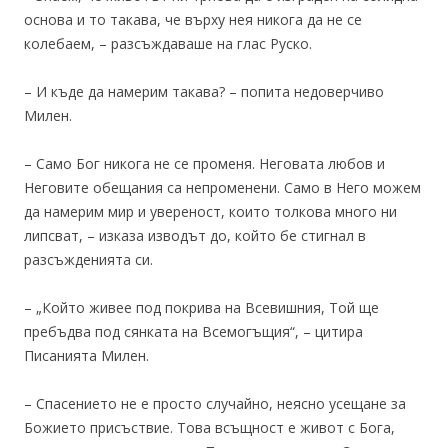
основа и то такава, че върху нея никога да не се
колебаем, – разсъждаваше на глас Руско.
– И къде да намерим такава? – попита недоверчиво
Милен.
– Само Бог никога не се променя. Неговата любов и
Неговите обещания са непроменени. Само в Него можем
да намерим мир и увереност, които толкова много ни
липсват, – изказа изводът до, който бе стигнал в
разсъжденията си.
– „Който живее под покрива на Всевишния, Той ще
пребъдва под сянката на Всемогъщия“, – цитира
Писанията Милен.
– Спасението не е просто случайно, неясно усещане за
Божието присъствие. Това всъщност е живот с Бога,