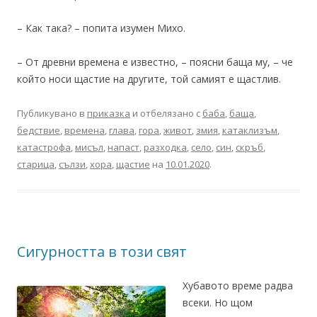
– Как така? – попита изумен Михо.
– От древни времена е известно, – поясни баща му, – че
който носи щастие на другите, той самият е щастлив.
Публикувано в
приказка
и отбелязано с
баба
,
баща
,
бедствие
,
времена
,
глава
,
гора
,
живот
,
змия
,
катаклизъм
,
катастрофа
,
мисъл
,
напаст
,
разходка
,
село
,
син
,
скръб
,
старица
,
сълзи
,
хора
,
щастие
на
10.01.2020
.
Сигурността в този свят
Хубавото време радва
всеки. Но щом