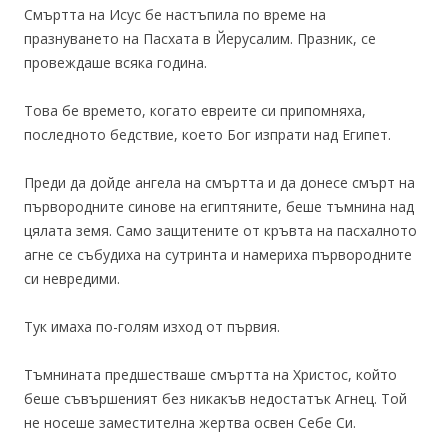
Смъртта на Исус бе настъпила по време на
празнуването на Пасхата в Йерусалим. Празник, се
провеждаше всяка година.
Това бе времето, когато евреите си припомняха,
последното бедствие, което Бог изпрати над Египет.
Преди да дойде ангела на смъртта и да донесе смърт на
първородните синове на египтяните, беше тъмнина над
цялата земя. Само защитените от кръвта на пасхалното
агне се събудиха на сутринта и намериха първородните
си невредими.
Тук имаха по-голям изход от първия.
Тъмнината предшестваше смъртта на Христос, който
беше съвършеният без никакъв недостатък Агнец. Той
не носеше заместителна жертва освен Себе Си.