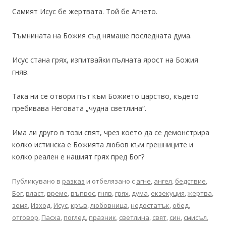
Самият Исус бе жертвата. Той бе Агнето.
Тъмнината на Божия съд нямаше последната дума.
Исус стана грях, изпитвайки пълната ярост на Божия
гняв.
Така ни се отвори път към Божието царство, където
пребивава Неговата „чудна светлина“.
Има ли друго в този свят, чрез което да се демонстрира
колко истинска е Божията любов към грешниците и
колко реален е нашият грях пред Бог?
Публикувано в
разказ
и отбелязано с
агне
,
ангел
,
бедствие
,
Бог
,
власт
,
време
,
въпрос
,
гняв
,
грях
,
дума
,
екзекуция
,
жертва
,
земя
,
Изход
,
Исус
,
кръв
,
любовница
,
недостатък
,
обед
,
отговор
,
Пасха
,
поглед
,
празник
,
светлина
,
свят
,
син
,
смисъл
,