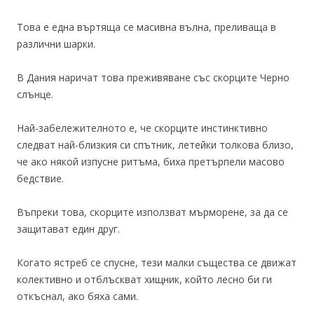
Това е една въртяща се масивна вълна, преливаща в
различни шарки.
В Дания наричат ​​това преживяване със скорците Черно
слънце.
Най-забележителното е, че скорците инстинктивно
следват най-близкия си спътник, летейки толкова близо,
че ако някой изпусне ритъма, биха претърпели масово
бедствие.
Въпреки това, скорците използват мърморене, за да се
защитават един друг.
Когато ястреб се спусне, тези малки същества се движат
колективно и отблъскват хищник, който лесно би ги
откъснал, ако бяха сами.