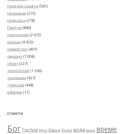
полезни съвети
(581)
празници
(273)
приказка
(278)
Притчи
(840)
психология
(2 672)
разказ
(4 420)
семейство
(407)
смешно
(1 004)
спорт
(227)
технологии
(1 206)
традиции
(427)
туризъм
(448)
юбилеи
(11)
ЕТИКЕТИ
Бог
време
вода
Господ
баща
Исус
болка
врата