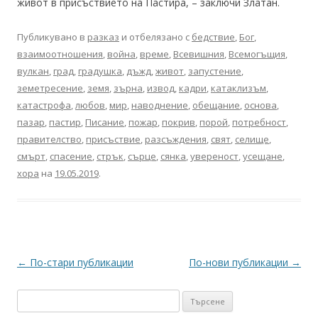
живот в присъствието на Пастира, – заключи Златан.
Публикувано в
разказ
и отбелязано с
бедствие
,
Бог
,
взаимоотношения
,
война
,
време
,
Всевишния
,
Всемогъщия
,
вулкан
,
град
,
градушка
,
дъжд
,
живот
,
запустение
,
земетресение
,
земя
,
зърна
,
извод
,
кадри
,
катаклизъм
,
катастрофа
,
любов
,
мир
,
наводнение
,
обещание
,
основа
,
пазар
,
пастир
,
Писание
,
пожар
,
покрив
,
порой
,
потребност
,
правителство
,
присъствие
,
разсъждения
,
свят
,
селище
,
смърт
,
спасение
,
стрък
,
сърце
,
сянка
,
увереност
,
усещане
,
хора
на
19.05.2019
.
Навигация
←
По-стари публикации
По-нови публикации
→
в
Търсене
публикациите
за: