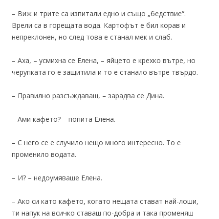
– Виж и трите са изпитали едно и също „бедствие“.
Врели са в горещата вода. Картофът е бил корав и
непреклонен, но след това е станал мек и слаб.
– Аха, – усмихна се Елена, – яйцето е крехко вътре, но
черупката го е защитила и то е станало вътре твърдо.
– Правилно разсъждаваш, – зарадва се Дина.
– Ами кафето? – попита Елена.
– С него се е случило нещо много интересно. То е
променило водата.
– И? – недоумяваше Елена.
– Ако си като кафето, когато нещата стават най-лоши,
ти напук на всичко ставаш по-добра и така променяш