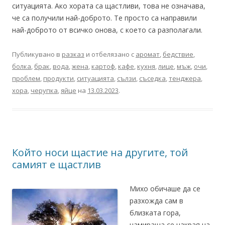
ситуацията. Ако хората са щастливи, това не означава,
че са получили най-доброто. Те просто са направили
най-доброто от всичко онова, с което са разполагали.
Публикувано в
разказ
и отбелязано с
аромат
,
бедствие
,
болка
,
брак
,
вода
,
жена
,
картоф
,
кафе
,
кухня
,
лице
,
мъж
,
очи
,
проблем
,
продукти
,
ситуацията
,
сълзи
,
съседка
,
тенджера
,
хора
,
черупка
,
яйце
на
13.03.2023
.
Който носи щастие на другите, той
самият е щастлив
Михо обичаше да се
разхожда сам в
близката гора,
намираща се накрая на