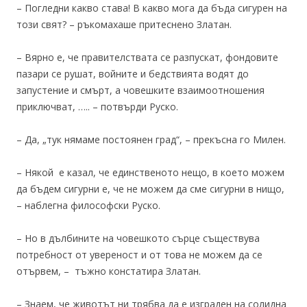
– Погледни какво става! В какво мога да бъда сигурен на
този свят? – ръкомахаше притеснено Златан.
– Вярно е, че правителствата се разпускат, фондовите
пазари се рушат, войните и бедствията водят до
запустение и смърт, а човешките взаимоотношения
приключват, ….. – потвърди Руско.
– Да, „тук нямаме постоянен град“, – прекъсна го Милен.
– Някой е казал, че единственото нещо, в което можем
да бъдем сигурни е, че не можем да сме сигурни в нищо,
– наблегна философски Руско.
– Но в дълбините на човешкото сърце съществува
потребност от увереност и от това не можем да се
отървем, – тъжно констатира Златан.
– Знаем, че животът ни трябва да е изграден на солидна