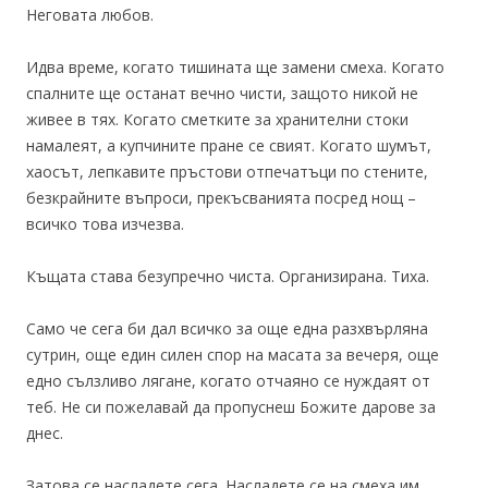
Неговата любов.
Идва време, когато тишината ще замени смеха. Когато
спалните ще останат вечно чисти, защото никой не
живее в тях. Когато сметките за хранителни стоки
намалеят, а купчините пране се свият. Когато шумът,
хаосът, лепкавите пръстови отпечатъци по стените,
безкрайните въпроси, прекъсванията посред нощ –
всичко това изчезва.
Къщата става безупречно чиста. Организирана. Тиха.
Само че сега би дал всичко за още една разхвърляна
сутрин, още един силен спор на масата за вечеря, още
едно сълзливо лягане, когато отчаяно се нуждаят от
теб. Не си пожелавай да пропуснеш Божите дарове за
днес.
Затова се насладете сега. Насладете се на смеха им,