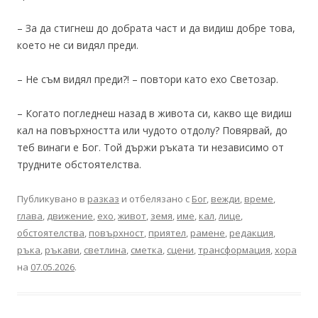
– За да стигнеш до добрата част и да видиш добре това,
което не си видял преди.
– Не съм видял преди?! – повтори като ехо Светозар.
– Когато погледнеш назад в живота си, какво ще видиш
кал на повърхността или чудото отдолу? Повярвай, до
теб винаги е Бог. Той държи ръката ти независимо от
трудните обстоятелства.
Публикувано в
разказ
и отбелязано с
Бог
,
вежди
,
време
,
глава
,
движение
,
ехо
,
живот
,
земя
,
име
,
кал
,
лице
,
обстоятелства
,
повърхност
,
приятел
,
рамене
,
редакция
,
ръка
,
ръкави
,
светлина
,
сметка
,
сцени
,
трансформация
,
хора
на
07.05.2026
.