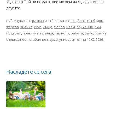
И докато Той ни помага, ние можем да я даряваме на
другите.
Публикувано в
разказ
и отбелязано с
Бог
,
брат
,
гръб
,
дом
,
жертва
,
знания
,
Исус
,
къща
,
любов
,
наем
,
обучение
,
очи
,
подарък
,
практика
,
пръчка
,
пълнота
,
работа
,
рамо
,
сметка
,
специалност
,
стабилност
,
сума
,
университет
на
19.02.2026
.
Насладете се сега