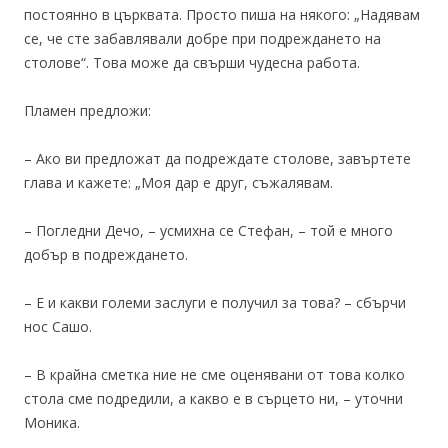
постоянно в църквата. Просто пиша на някого: „Надявам
се, че сте забавлявали добре при подреждането на
столове“. Това може да свърши чудесна работа.
Пламен предложи:
– Ако ви предложат да подреждате столове, завъртете
глава и кажете: „Моя дар е друг, съжалявам.
– Погледни Дечо, – усмихна се Стефан, – той е много
добър в подреждането.
– Е и какви големи заслуги е получил за това? – сбърчи
нос Сашо.
– В крайна сметка ние не сме оценявани от това колко
стола сме подредили, а какво е в сърцето ни, – уточни
Моника.