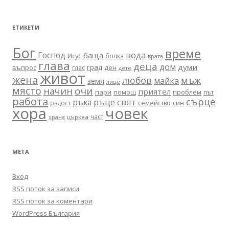
ЕТИКЕТИ
Бог
време
вода
Господ
баща
Исус
болка
врата
глава
деца
дом
думи
град
въпрос
глас
ден
дете
живот
жена
любов
мъж
майка
земя
лице
място
очи
начин
приятел
пари
помощ
проблем
път
работа
сърце
ръце
свят
ръка
син
радост
семейство
хора
човек
част
църква
храна
МЕТА
Вход
RSS поток за записи
RSS поток за коментари
WordPress България