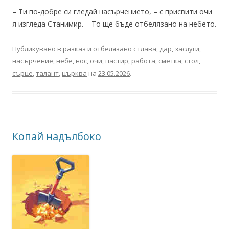
– Ти по-добре си гледай насърчението, – с присвити очи
я изгледа Станимир. – То ще бъде отбелязано на небето.
Публикувано в
разказ
и отбелязано с
глава
,
дар
,
заслуги
,
насърчение
,
небе
,
нос
,
очи
,
пастир
,
работа
,
сметка
,
стол
,
сърце
,
талант
,
църква
на
23.05.2026
.
Копай надълбоко