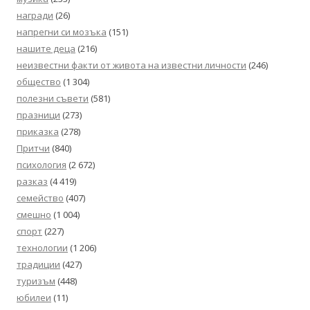
награди
(26)
напрегни си мозъка
(151)
нашите деца
(216)
неизвестни факти от живота на известни личности
(246)
общество
(1 304)
полезни съвети
(581)
празници
(273)
приказка
(278)
Притчи
(840)
психология
(2 672)
разказ
(4 419)
семейство
(407)
смешно
(1 004)
спорт
(227)
технологии
(1 206)
традиции
(427)
туризъм
(448)
юбилеи
(11)