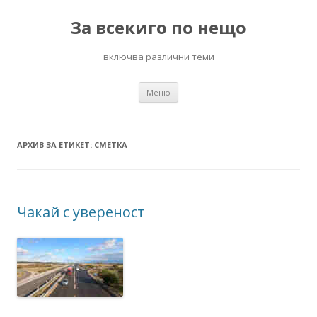
За всекиго по нещо
включва различни теми
Към
Меню
съдържанието
АРХИВ ЗА ЕТИКЕТ:
СМЕТКА
Чакай с увереност