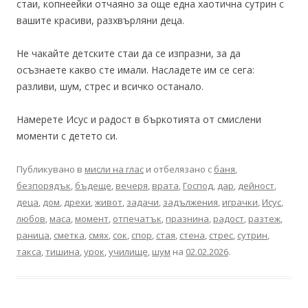
стаи, копнеейки отчаяно за още една хаотична сутрин с
вашите красиви, разхвърляни деца.
Не чакайте детските стаи да се изпразни, за да
осъзнаете какво сте имали. Насладете им се сега:
разливи, шум, стрес и всичко останало.
Намерете Исус и радост в бъркотията от смислени
моменти с детето си.
Публикувано в
мисли на глас
и отбелязано с
баня
,
безпорядък
,
бъдеще
,
вечеря
,
врата
,
Господ
,
дар
,
дейност
,
деца
,
дом
,
дрехи
,
живот
,
задачи
,
задължения
,
играчки
,
Исус
,
любов
,
маса
,
момент
,
отпечатък
,
празнина
,
радост
,
разтеж
,
раница
,
сметка
,
смях
,
сок
,
спор
,
стая
,
стена
,
стрес
,
сутрин
,
такса
,
тишина
,
урок
,
училище
,
шум
на
02.02.2026
.