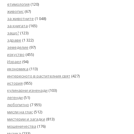
етимология
(120)
живопис
(67)
за животните
(1 048)
за книгата
(165)
защо?
(123)
здраве
(1 322)
земеделие
(97)
изкуство
(455)
Израел
(94)
икономика
(113)
интересното в растителния свят
(427)
история
(955)
кулинарни изненади
(103)
легенди
(51)
любопитно
(7 955)
мисли на глас
(512)
мистерии и загадки
(813)
мошеничества
(176)
музика
(233)