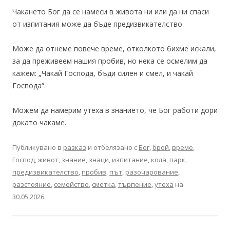
Чакането Бог да се намеси в живота ни или да ни спаси
от изпитания може да бъде предизвикателство.
Може да отнеме повече време, отколкото бихме искали,
за да преживеем нашия пробив, но нека се осмелим да
кажем: „Чакай Господа, бъди силен и смел, и чакай
Господа“.
Можем да намерим утеха в знанието, че Бог работи дори
докато чакаме.
Публикувано в
разказ
и отбелязано с
Бог
,
брой
,
време
,
Господ
,
живот
,
знание
,
знаци
,
изпитание
,
кола
,
парк
,
предизвикателство
,
пробив
,
път
,
разочарование
,
разстояние
,
семейство
,
сметка
,
търпение
,
утеха
на
30.05.2026
.