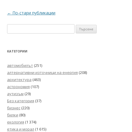
Навигация
←
По-стари публикации
в
Търсене
публикациите
за:
КАТЕГОРИИ
автомобилът
(251)
алтернативни източници на енергия
(208)
архитектура
(463)
астрономия
(107)
аутизъм
(29)
Без категория
(37)
бизнес
(220)
билки
(80)
екология
(1 374)
етика и морал
(1 615)