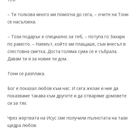
– Ти толкова много ми помогна до сега, – очите на Тони
се насълзиха.
– Този подарък е специално за теб, – потупа го Захари
по рамото. – Наемът, който ми плащаше, съм внесъл в
спестовна сметка. Доста голяма сума се е събрала.
Давам ти я за новия ти дом.
Тони се разплака.
Бог е показал любов към нас. И сега желае и ние да
показваме такава към другите и да отваряме домовете
си за тях.
Чрез жертвата на Исус сме получили пълнотата на тази
щедра любов.