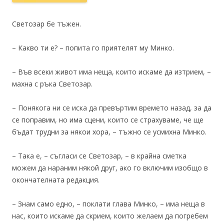
Светозар бе тъжен.
– Какво ти е? – попита го приятелят му Минко.
– Във всеки живот има неща, които искаме да изтрием, –
махна с ръка Светозар.
– Понякога ни се иска да превъртим времето назад, за да
се поправим, но има сцени, които се страхуваме, че ще
бъдат трудни за някои хора, – тъжно се усмихна Минко.
– Така е, – съгласи се Светозар, – в крайна сметка
можем да нараним някой друг, ако го включим изобщо в
окончателната редакция.
– Знам само едно, – поклати глава Минко, – има неща в
нас, които искаме да скрием, които желаем да погребем