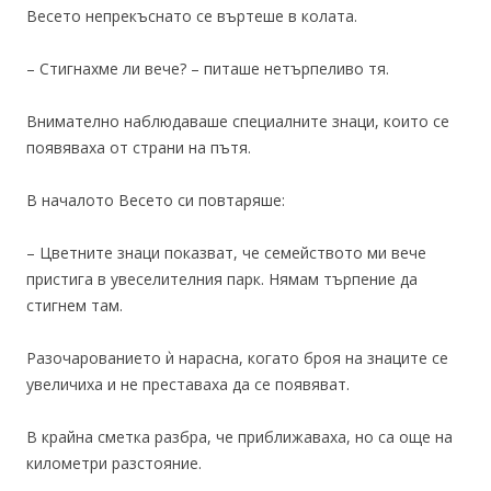
Весето непрекъснато се въртеше в колата.
– Стигнахме ли вече? – питаше нетърпеливо тя.
Внимателно наблюдаваше специалните знаци, които се
появяваха от страни на пътя.
В началото Весето си повтаряше:
– Цветните знаци показват, че семейството ми вече
пристига в увеселителния парк. Нямам търпение да
стигнем там.
Разочарованието ѝ нарасна, когато броя на знаците се
увеличиха и не преставаха да се появяват.
В крайна сметка разбра, че приближаваха, но са още на
километри разстояние.