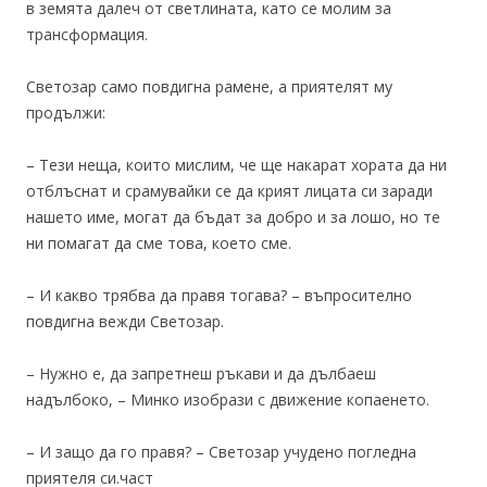
в земята далеч от светлината, като се молим за
трансформация.
Светозар само повдигна рамене, а приятелят му
продължи:
– Тези неща, които мислим, че ще накарат хората да ни
отблъснат и срамувайки се да крият лицата си заради
нашето име, могат да бъдат за добро и за лошо, но те
ни помагат да сме това, което сме.
– И какво трябва да правя тогава? – въпросително
повдигна вежди Светозар.
– Нужно е, да запретнеш ръкави и да дълбаеш
надълбоко, – Минко изобрази с движение копаенето.
– И защо да го правя? – Светозар учудено погледна
приятеля си.част