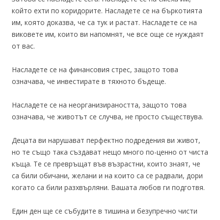
който ехти по коридорите. Насладете се на бъркотията
им, която доказва, че са тук и растат. Насладете се на
виковете им, които ви напомнят, че все още се нуждаят
от вас.
Насладете се на финансовия стрес, защото това
означава, че инвестирате в тяхното бъдеще.
Насладете се на неорганизираността, защото това
означава, че животът се случва, не просто съществува.
Децата ви нарушават перфектно подредения ви живот,
но те също така създават нещо много по-ценно от чиста
къща. Те се превръщат във възрастни, които знаят, че
са били обичани, желани и на които са се радвали, дори
когато са били разхвърляни. Вашата любов ги подготвя.
Един ден ще се събудите в тишина и безупречно чисти