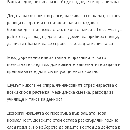
Вашият дом, не винаги ще бъде подреден и организиран.
Децата разхвърлят играчки, разливат сок, калят, оставят
раници на врати и по някакъв начин създават
безпорядък във всяка стая, в която влизат. Те се учат да
работят, да гладят, да сгъват дрехи, да прибират вещи,
да чистят бани и да се справят със задълженията си.
Междувременно вие запълвате празнините, като
почиствате след тях, довършвате започнатите задачи и
преподавате едни и същи уроци многократно.
Шумът никога не спира. Финансовият стрес нараства с
всеки скок в растежа, медицинска сметка, разходи за
училище и такса за дейност.
Дезорганизацията се превръща във вашата нова
нормалност. Детските стаи остава разхвърляни година
след година, но изберете да видите Господ да действа в