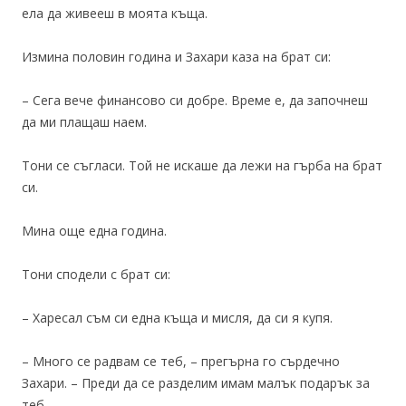
ела да живееш в моята къща.
Измина половин година и Захари каза на брат си:
– Сега вече финансово си добре. Време е, да започнеш
да ми плащаш наем.
Тони се съгласи. Той не искаше да лежи на гърба на брат
си.
Мина още една година.
Тони сподели с брат си:
– Харесал съм си една къща и мисля, да си я купя.
– Много се радвам се теб, – прегърна го сърдечно
Захари. – Преди да се разделим имам малък подарък за
теб.