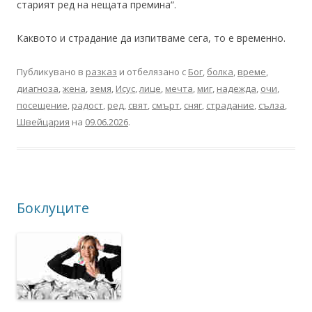
старият ред на нещата премина“.
Каквото и страдание да изпитваме сега, то е временно.
Публикувано в
разказ
и отбелязано с
Бог
,
болка
,
време
,
диагноза
,
жена
,
земя
,
Исус
,
лице
,
мечта
,
миг
,
надежда
,
очи
,
посещение
,
радост
,
ред
,
свят
,
смърт
,
сняг
,
страдание
,
сълза
,
Швейцария
на
09.06.2026
.
Боклуците