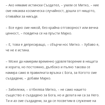
– Ако нямаме истински Създател, – ухили се Митко, – ние
сме някаква космическа случайност, дошла от нищото,
отивайки за никъде.
– Все едно сме никой, без крайна отговорност или вечна
ценност, – повдигна се на пръсти Марко.
– Е, това е депресиращо, – сбърчи нос Митко. – Хубаво е,
че не е истина.
– Може да намерим временно удовлетворение в нещата
и хората, но постоянно, дълбоко и пълно такова се
намира само в правилната връзка с Бога, за Когото сме
създадени, – добави Марко.
– Забележи, – отбеляза Митко, – не само нашето
същество е създадено за Бога, но и делата ни са за Него.
Ти и аз сме създадени, за да се посветим в служение на