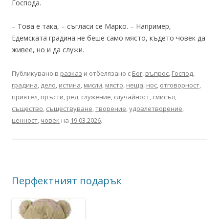
Господа.
– Това е така, – съгласи се Марко. – Например,
Едемската градина не беше само място, където човек да
живее, но и да служи.
Публикувано в
разказ
и отбелязано с
Бог
,
въпрос
,
Господ
,
градина
,
дело
,
истина
,
мисли
,
място
,
неща
,
нос
,
отговорност
,
приятел
,
пръсти
,
ред
,
служение
,
случайност
,
смисъл
,
същество
,
съществуване
,
творение
,
удовлетворение
,
ценност
,
човек
на
19.03.2026
.
Перфектният подарък