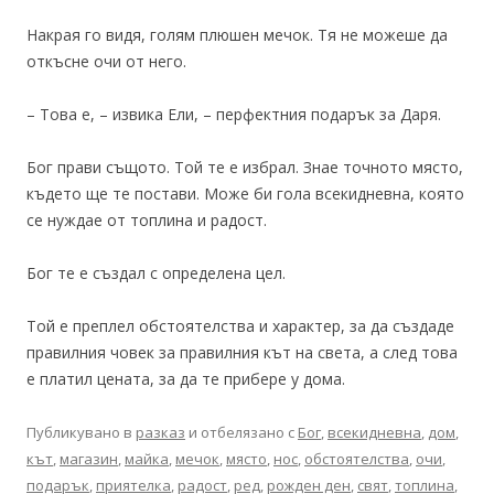
Накрая го видя, голям плюшен мечок. Тя не можеше да
откъсне очи от него.
– Това е, – извика Ели, – перфектния подарък за Даря.
Бог прави същото. Той те е избрал. Знае точното място,
където ще те постави. Може би гола всекидневна, която
се нуждае от топлина и радост.
Бог те е създал с определена цел.
Той е преплел обстоятелства и характер, за да създаде
правилния човек за правилния кът на света, а след това
е платил цената, за да те прибере у дома.
Публикувано в
разказ
и отбелязано с
Бог
,
всекидневна
,
дом
,
кът
,
магазин
,
майка
,
мечок
,
място
,
нос
,
обстоятелства
,
очи
,
подарък
,
приятелка
,
радост
,
ред
,
рожден ден
,
свят
,
топлина
,