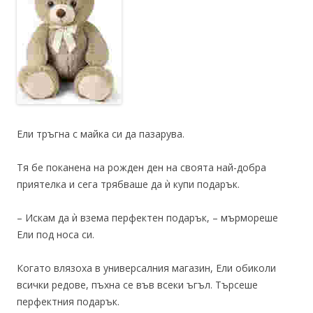
Ели тръгна с майка си да пазарува.
Тя бе поканена на рожден ден на своята най-добра
приятелка и сега трябваше да ѝ купи подарък.
– Искам да ѝ взема перфектен подарък, – мърмореше
Ели под носа си.
Когато влязоха в универсалния магазин, Ели обиколи
всички редове, пъхна се във всеки ъгъл. Търсеше
перфектния подарък.