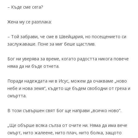
– Къде сме сега?
Жена му се разплака:
– Той забрави, че сме в Швейцария, но посещението си
заслужаваше. Поне за миг беше щастлив.
Бог ни уверява за време, когато радостта никога повече
няма да ни бъде отнета.
Поради надеждата ни в Исус, можем да очакваме „ново
небе и нова земя“, където ще бъдем свободни от греха и
смъртта.
В този съвършен свят Бог ще направи „всичко ново“.
„Ще обърше всяка сълза от очите ни. Няма да има вече
смърт, нито жалеене, нито плач, нито болка, защото