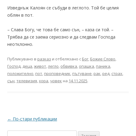
Изведнъж Калоян се събуди в леглото. Той бе целия
облян в пот.
– Слава Богу, че това бе само сън, – каза си той. –
Трябва да се заема сериозно и да следвам Господа
неотклонно.
Публикувано в
разказ
и отбелязано с
Бог
,
Божие Слово
,
Господ
,
деца
,
живот
,
легло
,
обвивка
,
опашка
,
паника
,
положително
,
пот
,
проповедник
,
пътуване
,
рак
,
ред
,
страх
,
сън
,
телевизия
,
хора
,
човек
на
14.11.2025
.
Навигация
←
По-стари публикации
в
Търсене
публикациите