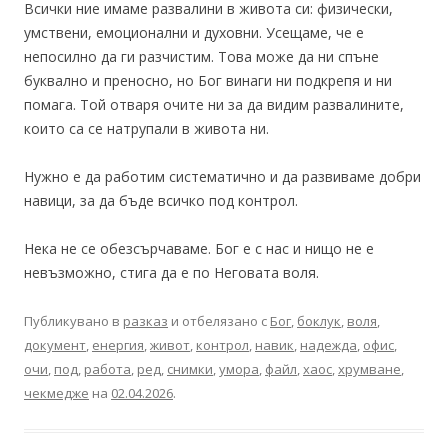
Всички ние имаме развалини в живота си: физически,
умствени, емоционални и духовни. Усещаме, че е
непосилно да ги разчистим. Това може да ни спъне
буквално и преносно, но Бог винаги ни подкрепя и ни
помага. Той отваря очите ни за да видим развалините,
които са се натрупали в живота ни.
Нужно е да работим систематично и да развиваме добри
навици, за да бъде всичко под контрол.
Нека не се обезсърчаваме. Бог е с нас и нищо не е
невъзможно, стига да е по Неговата воля.
Публикувано в
разказ
и отбелязано с
Бог
,
боклук
,
воля
,
документ
,
енергия
,
живот
,
контрол
,
навик
,
надежда
,
офис
,
очи
,
под
,
работа
,
ред
,
снимки
,
умора
,
файл
,
хаос
,
хрумване
,
чекмедже
на
02.04.2026
.