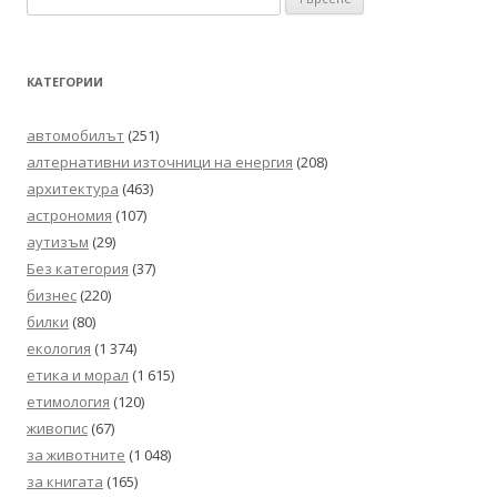
за:
КАТЕГОРИИ
автомобилът
(251)
алтернативни източници на енергия
(208)
архитектура
(463)
астрономия
(107)
аутизъм
(29)
Без категория
(37)
бизнес
(220)
билки
(80)
екология
(1 374)
етика и морал
(1 615)
етимология
(120)
живопис
(67)
за животните
(1 048)
за книгата
(165)