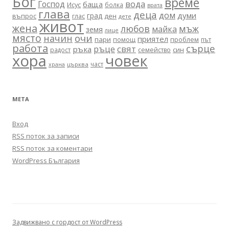
Бог
време
вода
Господ
баща
Исус
болка
врата
глава
деца
дом
думи
град
въпрос
глас
ден
дете
живот
жена
любов
мъж
майка
земя
лице
място
очи
начин
приятел
пари
помощ
проблем
път
работа
сърце
ръце
свят
ръка
син
радост
семейство
хора
човек
част
църква
храна
МЕТА
Вход
RSS поток за записи
RSS поток за коментари
WordPress България
Задвижвано с гордост от WordPress