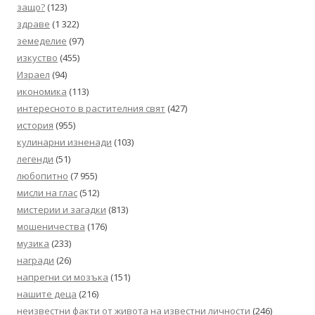
защо?
(123)
здраве
(1 322)
земеделие
(97)
изкуство
(455)
Израел
(94)
икономика
(113)
интересното в растителния свят
(427)
история
(955)
кулинарни изненади
(103)
легенди
(51)
любопитно
(7 955)
мисли на глас
(512)
мистерии и загадки
(813)
мошеничества
(176)
музика
(233)
награди
(26)
напрегни си мозъка
(151)
нашите деца
(216)
неизвестни факти от живота на известни личности
(246)