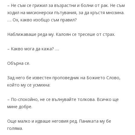
– Не съм се грижил за възрастни и болни от рак. Не съм
ходил на мисионерски пътувания, за да кръстя мнозина.
…. Ох, какво изобщо съм правил?
Наближаваше реда му. Калоян се тресеше от страх.
– Какво мога да кажа? ….
Обърна се.
Зад него бе известен проповедник на Божието Слово,
който му се усмихна:
– По-спокойно, не се вълнувайте толкова. Всичко ще
мине добре.
Още малко и идваше неговия ред. Паниката му бе
голяма.