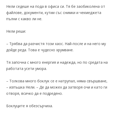
Нели седеше на пода в офиса си. Тя бе заобиколена от
файлове, документи, кутии със снимки и чекмеджета
пълни с какво ли не.
Нели реши:
– Трябва да разчистя този хаос. Най-после и на него му
дойде реда. Това е чудесно хрумване.
Тя започна с много енергия и надежда, но по средата на
работата усети умора.
– Толкова много боклук се е натрупал, няма свършване,
– изпъшка Нели. – Де да можех да затворя очи и като ги
отворя, всичко да е подредено.
Боклуците я обезсърчиха.