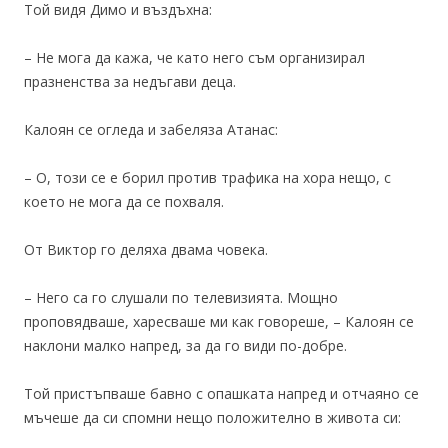
Той видя Димо и въздъхна:
– Не мога да кажа, че като него съм организирал
празненства за недъгави деца.
Калоян се огледа и забеляза Атанас:
– О, този се е борил против трафика на хора нещо, с
което не мога да се похваля.
От Виктор го деляха двама човека.
– Него са го слушали по телевизията. Мощно
проповядваше, харесваше ми как говореше, – Калоян се
наклони малко напред, за да го види по-добре.
Той пристъпваше бавно с опашката напред и отчаяно се
мъчеше да си спомни нещо положително в живота си: