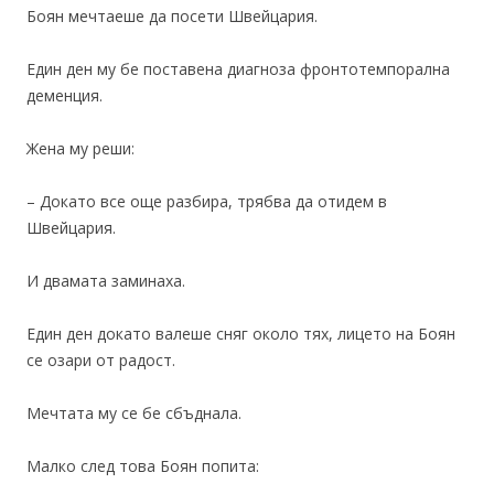
Боян мечтаеше да посети Швейцария.
Един ден му бе поставена диагноза фронтотемпорална
деменция.
Жена му реши:
– Докато все още разбира, трябва да отидем в
Швейцария.
И двамата заминаха.
Един ден докато валеше сняг около тях, лицето на Боян
се озари от радост.
Мечтата му се бе сбъднала.
Малко след това Боян попита: