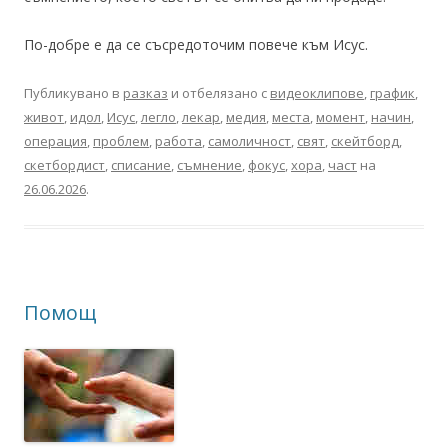
По-добре е да се съсредоточим повече към Исус.
Публикувано в
разказ
и отбелязано с
видеоклипове
,
график
,
живот
,
идол
,
Исус
,
легло
,
лекар
,
медия
,
места
,
момент
,
начин
,
операция
,
проблем
,
работа
,
самоличност
,
свят
,
скейтборд
,
скетбордист
,
списание
,
съмнение
,
фокус
,
хора
,
част
на
26.06.2026
.
Помощ