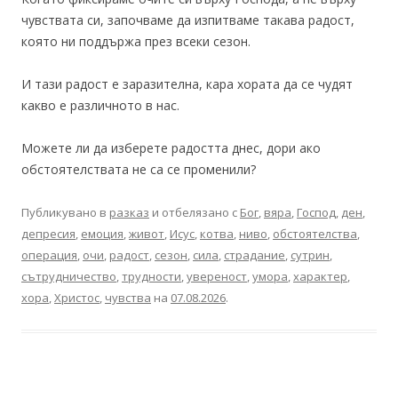
чувствата си, започваме да изпитваме такава радост,
която ни поддържа през всеки сезон.
И тази радост е заразителна, кара хората да се чудят
какво е различното в нас.
Можете ли да изберете радостта днес, дори ако
обстоятелствата не са се променили?
Публикувано в
разказ
и отбелязано с
Бог
,
вяра
,
Господ
,
ден
,
депресия
,
емоция
,
живот
,
Исус
,
котва
,
ниво
,
обстоятелства
,
операция
,
очи
,
радост
,
сезон
,
сила
,
страдание
,
сутрин
,
сътрудничество
,
трудности
,
увереност
,
умора
,
характер
,
хора
,
Христос
,
чувства
на
07.08.2026
.