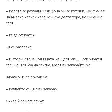
– Колата се развали. Телефона ми се изтощи. Тук съм от
най-малко четири часа. Минаха доста хора, но никой не
спря.
– Къде отивате?
Тя се разплака:
– В столицата, в болницата. Дъщеря ми …… оперират я
спешно. Трябва да стигна. Моля ви закарайте ме.
Здравко не се поколеба.
– Качвайте се! Ще ви закарам.
Очите ѝ се насълзиха: