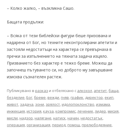
– Колко жалко, – възкликна Сашо.
Бащата продължи:
– Всяка от тези библейски фигури беше призована и
надарена от Бог, но техните неконтролирани апетити и
застояли недостатъци на характера се превърнаха в
пречки за изпълнението на тяхната задача изцяло.
Призванието без характер е тежко бреме. Можеш да
започнеш пътуването си, но доброто му завършване
изисква съзнателен растеж.
Публикувано в
разказ
и отбелязано с
алкохол
,
апетит
,
баща
,
безделие
,
Бог
,
бреме
,
вежди
,
гняв
,
график
,
директор
,
екип
,
живот
,
задача
,
зони
,
зрялост
,
идолопоклонство
,
измама
,
инжекция
,
история
,
кауза
,
компромис
,
лечение
,
лидер
,
мисия
,
мисли
,
надзор
,
налягане
,
натиск
,
начин
,
недостатък
,
операция
,
организация
,
период
,
помощ
,
прелюбодеяние
,