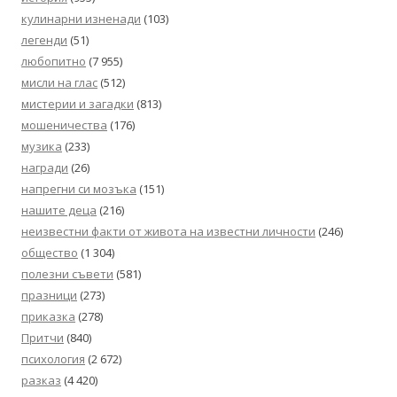
кулинарни изненади
(103)
легенди
(51)
любопитно
(7 955)
мисли на глас
(512)
мистерии и загадки
(813)
мошеничества
(176)
музика
(233)
награди
(26)
напрегни си мозъка
(151)
нашите деца
(216)
неизвестни факти от живота на известни личности
(246)
общество
(1 304)
полезни съвети
(581)
празници
(273)
приказка
(278)
Притчи
(840)
психология
(2 672)
разказ
(4 420)