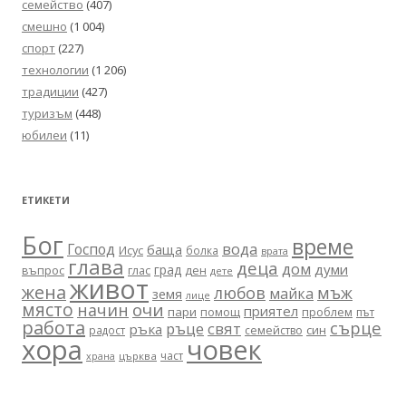
семейство
(407)
смешно
(1 004)
спорт
(227)
технологии
(1 206)
традиции
(427)
туризъм
(448)
юбилеи
(11)
ЕТИКЕТИ
Бог
време
вода
Господ
баща
Исус
болка
врата
глава
деца
дом
думи
град
въпрос
глас
ден
дете
живот
жена
любов
мъж
майка
земя
лице
място
очи
начин
приятел
пари
помощ
проблем
път
работа
сърце
ръце
свят
ръка
син
радост
семейство
хора
човек
част
църква
храна