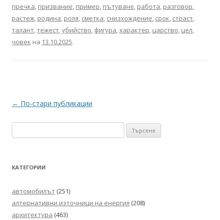
пречка
,
призвание
,
пример
,
пътуване
,
работа
,
разговор
,
растеж
,
родина
,
роля
,
сметка
,
снизхождение
,
срок
,
страст
,
талант
,
тежест
,
убийство
,
фигура
,
характер
,
царство
,
цел
,
човек
на
13.10.2025
.
Навигация
←
По-стари публикации
в
Търсене
публикациите
за:
КАТЕГОРИИ
автомобилът
(251)
алтернативни източници на енергия
(208)
архитектура
(463)