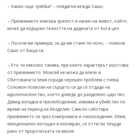
– Какво още трябва? – повдигна вежди Сашо.
– Призванието изисква зрялост и начин на живот, който
може да издържи тежестта на дадената от Бога цел.
– Посочи ми примери, за да ми стане по-ясно, – помоли
Сашо от баща си.
– Ето ти няколко такива, при които характерът изостава
от призванието: Моисей не можа да влезе в
Обетованата земя поради нерешен проблем с гнева;
Соломон позволи на сърцето си да се отдаде на
идолопоклонство, което доведе до разделено царство;
Давид изпадна в прелюбодеяние, измама и убийство по
време на период на безделие; Самсон саботира
призванието си чрез компромиси и снизхождение; Илия,
емоционално изтощен и изолиран, се оттегли твърде
рано от пророческата си мисия.