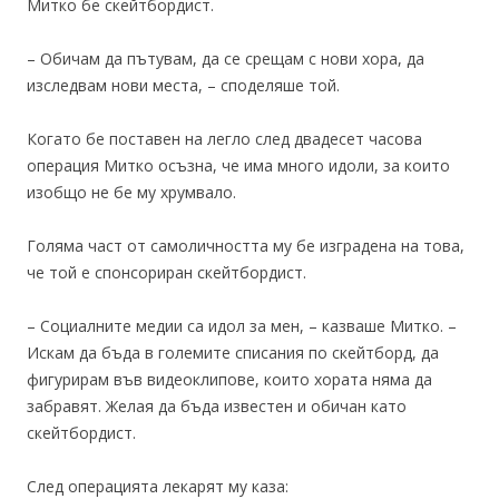
Митко бе скейтбордист.
– Обичам да пътувам, да се срещам с нови хора, да
изследвам нови места, – споделяше той.
Когато бе поставен на легло след двадесет часова
операция Митко осъзна, че има много идоли, за които
изобщо не бе му хрумвало.
Голяма част от самоличността му бе изградена на това,
че той е спонсориран скейтбордист.
– Социалните медии са идол за мен, – казваше Митко. –
Искам да бъда в големите списания по скейтборд, да
фигурирам във видеоклипове, които хората няма да
забравят. Желая да бъда известен и обичан като
скейтбордист.
След операцията лекарят му каза: