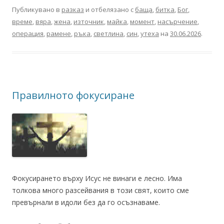
Публикувано в
разказ
и отбелязано с
баща
,
битка
,
Бог
,
време
,
вяра
,
жена
,
източник
,
майка
,
момент
,
насърчение
,
операция
,
рамене
,
ръка
,
светлина
,
син
,
утеха
на
30.06.2026
.
Правилното фокусиране
Фокусирането върху Исус не винаги е лесно. Има
толкова много разсейвания в този свят, които сме
превърнали в идоли без да го осъзнаваме.