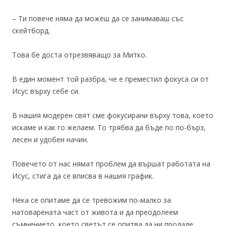
– Ти повече няма да можеш да се занимаваш със
скейтборд.
Това бе доста отрезвяващо за Митко.
В един момент той разбра, че е преместил фокуса си от
Исус върху себе си.
В нашия модерен свят сме фокусирани върху това, което
искаме и как го желаем. То трябва да бъде по по-бърз,
лесен и удобен начин.
Повечето от нас нямат проблем да вършат работата на
Исус, стига да се вписва в нашия график.
Нека се опитаме да се тревожим по-малко за
натоварената част от живота и да преодолеем
съмнението, което светът се опитва да ни продаде.