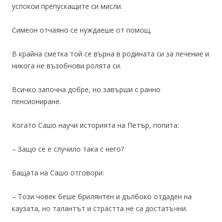
успокои препускащите си мисли.
Симеон отчаяно се нуждаеше от помощ.
В крайна сметка той се върна в родината си за лечение и
никога не възобнови ролята си.
Всичко започна добре, но завърши с ранно
пенсиониране.
Когато Сашо научи историята на Петър, попита:
– Защо се е случило така с него?
Бащата на Сашо отговори:
– Този човек беше брилянтен и дълбоко отдаден на
каузата, но талантът и страстта не са достатъчни.