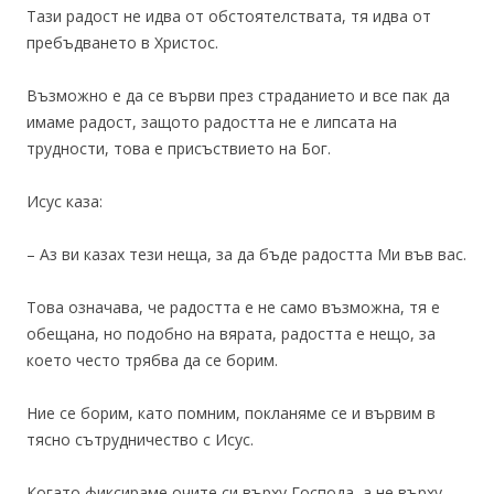
Тази радост не идва от обстоятелствата, тя идва от
пребъдването в Христос.
Възможно е да се върви през страданието и все пак да
имаме радост, защото радостта не е липсата на
трудности, това е присъствието на Бог.
Исус каза:
– Аз ви казах тези неща, за да бъде радостта Ми във вас.
Това означава, че радостта е не само възможна, тя е
обещана, но подобно на вярата, радостта е нещо, за
което често трябва да се борим.
Ние се борим, като помним, покланяме се и вървим в
тясно сътрудничество с Исус.
Когато фиксираме очите си върху Господа, а не върху