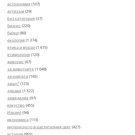
астрономия
(107)
аутизъм
(29)
Без категория
(37)
бизнес
(220)
билки
(80)
екология
(1 374)
етика и морал
(1 615)
етимология
(120)
живопис
(67)
за животните
(1 048)
за книгата
(165)
защо?
(123)
здраве
(1 322)
земеделие
(97)
изкуство
(455)
Израел
(94)
икономика
(113)
интересното в растителния свят
(427)
история
(955)