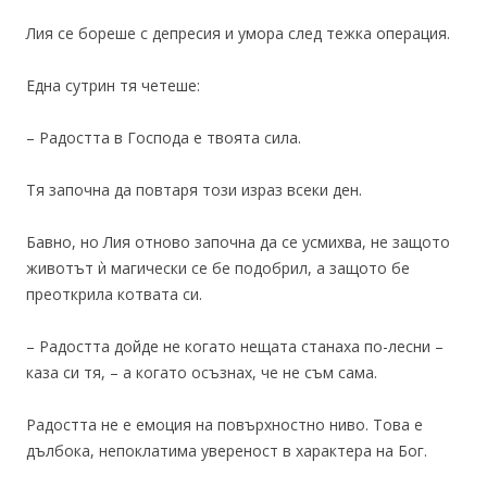
Лия се бореше с депресия и умора след тежка операция.
Една сутрин тя четеше:
– Радостта в Господа е твоята сила.
Тя започна да повтаря този израз всеки ден.
Бавно, но Лия отново започна да се усмихва, не защото
животът ѝ магически се бе подобрил, а защото бе
преоткрила котвата си.
– Радостта дойде не когато нещата станаха по-лесни –
каза си тя, – а когато осъзнах, че не съм сама.
Радостта не е емоция на повърхностно ниво. Това е
дълбока, непоклатима увереност в характера на Бог.