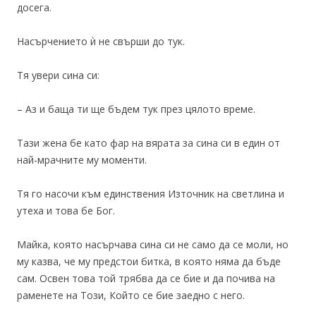
досега.
Насърчението ѝ не свърши до тук.
Тя увери сина си:
– Аз и баща ти ще бъдем тук през цялото време.
Тази жена бе като фар на вярата за сина си в един от
най-мрачните му моменти.
Тя го насочи към единствения Източник на светлина и
утеха и това бе Бог.
Майка, която насърчава сина си не само да се моли, но
му казва, че му предстои битка, в която няма да бъде
сам. Освен това той трябва да се бие и да почива на
раменете на Този, Който се бие заедно с него.