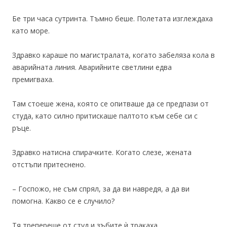
Бе три часа сутринта. Тъмно беше. Полетата изглеждаха
като море.
Здравко караше по магистралата, когато забеляза кола в
аварийната линия. Аварийните светлини едва
премигваха.
Там стоеше жена, която се опитваше да се предпази от
студа, като силно притискаше палтото към себе си с
ръце.
Здравко натисна спирачките. Когато слезе, жената
отстъпи притеснено.
– Госпожо, не съм спрял, за да ви навредя, а да ви
помогна. Какво се е случило?
Тя трепереше от студ и зъбите ѝ тракаха.