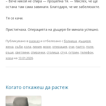
– Вече никой не спира — прошепна тя. — Мислех, че ще
остана там сама завинаги. Благодаря, че ме забелязахте.
Тя се качи.
Пристигнаха. Операцията на дъщеря бе минала успешно.
Публикувано в
разказ
и отбелязано с
болница
,
дъщеря
,
жена
,
зъби
,
кола
,
линия
,
море
,
операция
,
очи
,
палто
,
поле
,
ръце
,
светлини
,
спирачки
,
столица
,
студ
,
сутрин
,
телефон
,
хора
на
13.01.2026
.
Когато откажеш да растеж