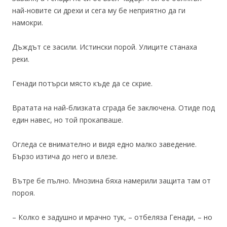
най-новите си дрехи и сега му бе неприятно да ги
намокри.
Дъждът се засили. Истински порой. Улиците станаха
реки.
Генади потърси място къде да се скрие.
Вратата на най-близката сграда бе заключена. Отиде под
един навес, но той прокапваше.
Огледа се внимателно и видя едно малко заведение.
Бързо изтича до него и влезе.
Вътре бе пълно. Мнозина бяха намерили защита там от
пороя.
– Колко е задушно и мрачно тук, – отбеляза Генади, – но