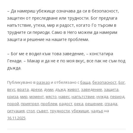
– Да намериш убежище означава да си в безопасност,
защитен от преследване или трудности. Бог предлага
напътствие, утеха, мир и радост, когато Го търсим в
трудните си периоди. Само в Него можем да намерим
защита и решение на нашите проблеми.
– Бог ме е водил към това заведение, – констатира
Генади. – Макар и да не е по моя вкус, все пак не съм под
дъжда.
Публикувано в
разказ
и отбелязано с
баща
,
безопасност
,
Бог
,
вкус
,
врата
,
дрехи
,
думи
,
дъжд
,
живот
,
заведение
,
защита
,
криза
,
мир
,
момент
,
място
,
навес
,
напътствие
,
нужда
,
период
,
порой
,
приятрел
,
проблем
,
радост
,
река
,
решение
,
сграда
,
ситуация
,
стол
,
съвет
,
трудности
,
убежище
,
чадър
на
16.11.2025
.