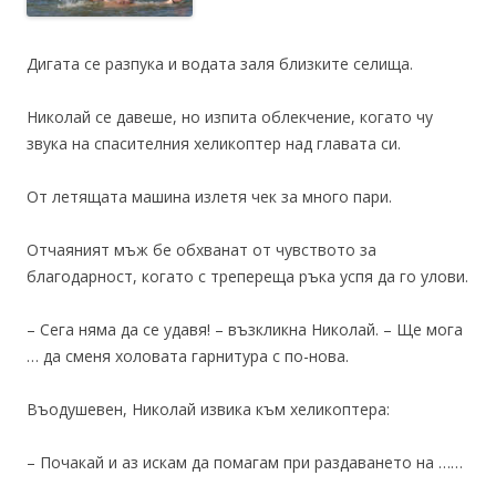
Дигата се разпука и водата заля близките селища.
Николай се давеше, но изпита облекчение, когато чу
звука на спасителния хеликоптер над главата си.
От летящата машина излетя чек за много пари.
Отчаяният мъж бе обхванат от чувството за
благодарност, когато с трепереща ръка успя да го улови.
– Сега няма да се удавя! – възкликна Николай. – Ще мога
… да сменя холовата гарнитура с по-нова.
Въодушевен, Николай извика към хеликоптера:
– Почакай и аз искам да помагам при раздаването на ……