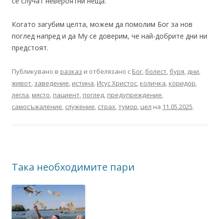
се случат невероятни неща.
Когато загубим целта, можем да помолим Бог за нов
поглед напред и да Му се доверим, че най-добрите дни ни
предстоят.
Публикувано в
разказ
и отбелязано с
Бог
,
болест
,
буря
,
дни
,
живот
,
заведение
,
истина
,
Исус Христос
,
количка
,
коридор
,
легла
,
място
,
пациент
,
поглед
,
предупреждение
,
самосъжаление
,
служение
,
страх
,
тумор
,
цел
на
11.05.2025
.
Така необходимите пари