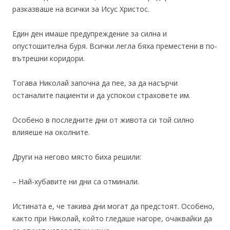
разказваше на всички за Исус Христос.
Един ден имаше предупреждение за силна и
опустошителна буря. Всички легла бяха преместени в по-
вътрешни коридори.
Тогава Николай започна да пее, за да насърчи
останалите пациенти и да успокои страховете им.
Особено в последните дни от живота си той силно
влияеше на околните.
Други на негово място биха решили:
– Най-хубавите ни дни са отминали.
Истината е, че такива дни могат да предстоят. Особено,
както при Николай, който гледаше нагоре, очаквайки да