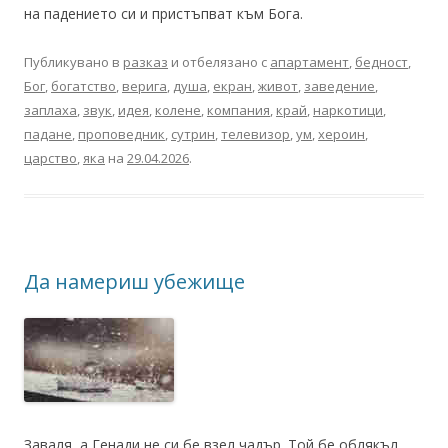
на падението си и пристъпват към Бога.
Публикувано в
разказ
и отбелязано с
апартамент
,
бедност
,
Бог
,
богатство
,
верига
,
душа
,
екран
,
живот
,
заведение
,
заплаха
,
звук
,
идея
,
колене
,
компания
,
край
,
наркотици
,
падане
,
проповедник
,
сутрин
,
телевизор
,
ум
,
хероин
,
царство
,
яка
на
29.04.2026
.
Да намериш убежище
Заваля, а Генади не си бе взел чадър. Той бе облякъл