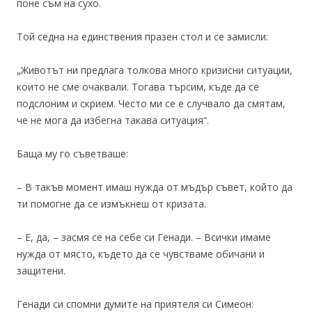
поне съм на сухо.
Той седна на единствения празен стол и се замисли:
„Животът ни предлага толкова много кризисни ситуации,
които не сме очаквали. Тогава търсим, къде да се
подслоним и скрием. Често ми се е случвало да смятам,
че не мога да избегна такава ситуация“.
Баща му го съветваше:
– В такъв момент имаш нужда от мъдър съвет, който да
ти помогне да се измъкнеш от кризата.
– Е, да, – засмя се на себе си Генади. – Всички имаме
нужда от място, където да се чувстваме обичани и
защитени.
Генади си спомни думите на приятеля си Симеон: