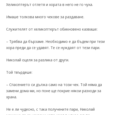
Хеликоптерът отлетя и хората в него не го чуха.
Имаше толкова много чекове за раздаване.
Служителят от хеликоптерът обикновено казваше:
– Трябва да бързаме. Необходимо е да бъдем при тези
хора преди да се удавят. Те се нуждаят от тези пари.
Николай оцеля за разлика от други.
Той твърдеше:
– Спасението си дължа само на този чек. Той няма да
замени дома ми, но поне ще покрие някои разходи за
храна.
Не е ли чудесно, с така получените пари, Николай