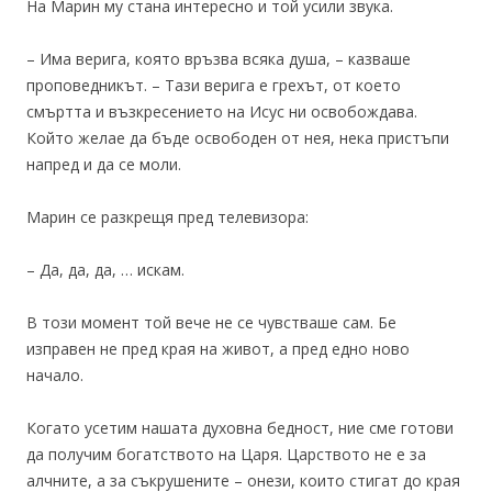
На Марин му стана интересно и той усили звука.
– Има верига, която връзва всяка душа, – казваше
проповедникът. – Тази верига е грехът, от което
смъртта и възкресението на Исус ни освобождава.
Който желае да бъде освободен от нея, нека пристъпи
напред и да се моли.
Марин се разкрещя пред телевизора:
– Да, да, да, … искам.
В този момент той вече не се чувстваше сам. Бе
изправен не пред края на живот, а пред едно ново
начало.
Когато усетим нашата духовна бедност, ние сме готови
да получим богатството на Царя. Царството не е за
алчните, а за съкрушените – онези, които стигат до края