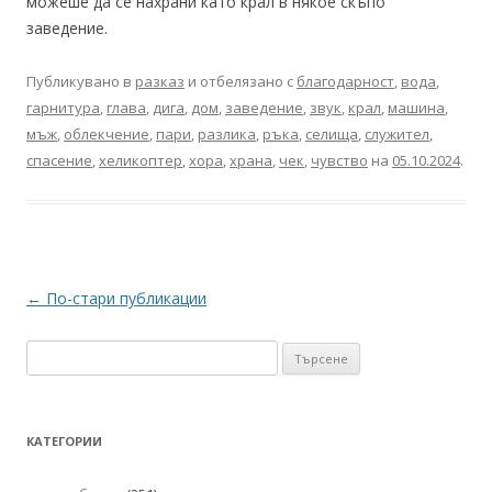
можеше да се нахрани като крал в някое скъпо
заведение.
Публикувано в
разказ
и отбелязано с
благодарност
,
вода
,
гарнитура
,
глава
,
дига
,
дом
,
заведение
,
звук
,
крал
,
машина
,
мъж
,
облекчение
,
пари
,
разлика
,
ръка
,
селища
,
служител
,
спасение
,
хеликоптер
,
хора
,
храна
,
чек
,
чувство
на
05.10.2024
.
Навигация
←
По-стари публикации
в
Търсене
публикациите
за:
КАТЕГОРИИ