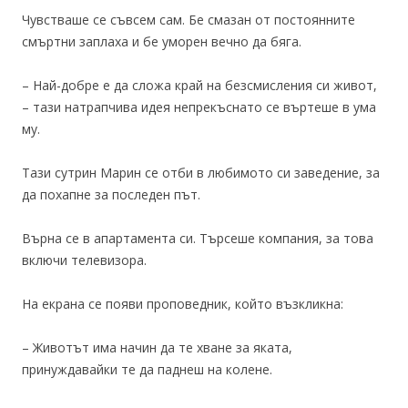
Чувстваше се съвсем сам. Бе смазан от постоянните
смъртни заплаха и бе уморен вечно да бяга.
– Най-добре е да сложа край на безсмисления си живот,
– тази натрапчива идея непрекъснато се въртеше в ума
му.
Тази сутрин Марин се отби в любимото си заведение, за
да похапне за последен път.
Върна се в апартамента си. Търсеше компания, за това
включи телевизора.
На екрана се появи проповедник, който възкликна:
– Животът има начин да те хване за яката,
принуждавайки те да паднеш на колене.