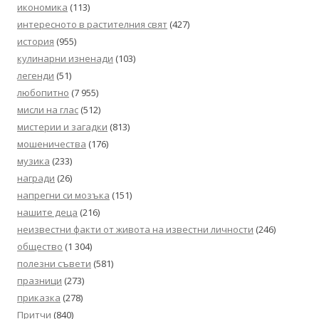
икономика
(113)
интересното в растителния свят
(427)
история
(955)
кулинарни изненади
(103)
легенди
(51)
любопитно
(7 955)
мисли на глас
(512)
мистерии и загадки
(813)
мошеничества
(176)
музика
(233)
награди
(26)
напрегни си мозъка
(151)
нашите деца
(216)
неизвестни факти от живота на известни личности
(246)
общество
(1 304)
полезни съвети
(581)
празници
(273)
приказка
(278)
Притчи
(840)