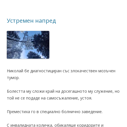
Устремен напред
Николай бе диагностициран със злокачествен мозъчен
тумор.
Болестта му сложи край на досегашното му служение, но
той не се подаде на самосъжаление, устоя.
Преместиха го в специално болнично заведение.
С инвалидната количка, обикаляше коридорите и