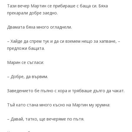
Тази вечер Мартин се прибираше с баща си. Бяха
прекарали добре заедно.
Двамата бяха много огладнели.
– Хайде да спрем тук и да си вземем нещо за хапване, –
предложи бащата.
Марин се съгласи:
– Добре, да вървим.
Заведението бе пълно с хора и трябваше дълго да чакат.
Тъй като стана много късно на Мартин му хрумна:
– Давай, татко, ще вечеряме по пътя.