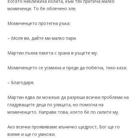
Когато наближиха колата, към тях притича малко
момиченце. То бе облечено зле.
Момиченцето протегна ръка:
– Моля ви, дайте ми малко пари.
Мартин пъхна пакета с храна в ръцете му.
Момиченцето се усмихна и преди да побегна, тихо каза:
– Благодаря.
Мартин едва ли можеше да разреши всички проблеми на
гладуващите деца по улицата, но помогна на
момиченцето. Направи това, което бе по силите му.
Ако всички проявяваме мъничко щедрост, Бог ще го
вземе и ще го умножи.