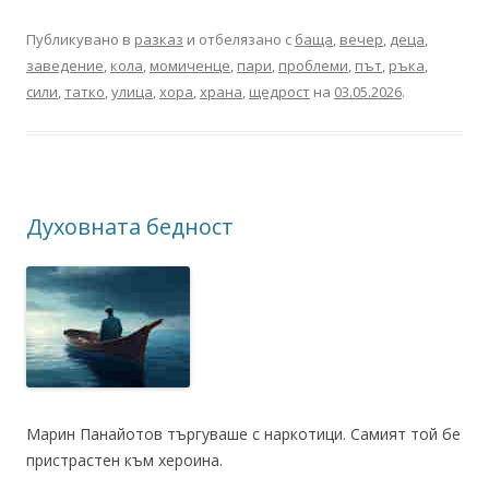
Публикувано в
разказ
и отбелязано с
баща
,
вечер
,
деца
,
заведение
,
кола
,
момиченце
,
пари
,
проблеми
,
път
,
ръка
,
сили
,
татко
,
улица
,
хора
,
храна
,
щедрост
на
03.05.2026
.
Духовната бедност
Марин Панайотов търгуваше с наркотици. Самият той бе
пристрастен към хероина.