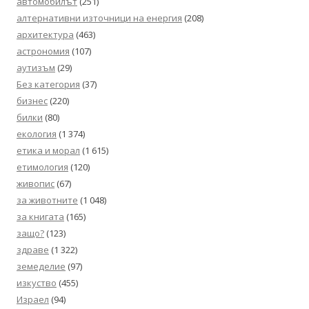
автомобилът
(251)
алтернативни източници на енергия
(208)
архитектура
(463)
астрономия
(107)
аутизъм
(29)
Без категория
(37)
бизнес
(220)
билки
(80)
екология
(1 374)
етика и морал
(1 615)
етимология
(120)
живопис
(67)
за животните
(1 048)
за книгата
(165)
защо?
(123)
здраве
(1 322)
земеделие
(97)
изкуство
(455)
Израел
(94)