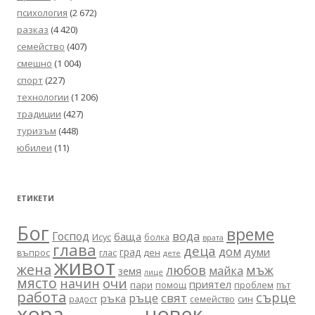
психология
(2 672)
разказ
(4 420)
семейство
(407)
смешно
(1 004)
спорт
(227)
технологии
(1 206)
традиции
(427)
туризъм
(448)
юбилеи
(11)
ЕТИКЕТИ
Бог
време
вода
Господ
баща
Исус
болка
врата
глава
деца
дом
думи
град
въпрос
глас
ден
дете
живот
жена
любов
мъж
майка
земя
лице
място
очи
начин
приятел
пари
помощ
проблем
път
работа
сърце
ръце
свят
ръка
син
радост
семейство
хора
човек