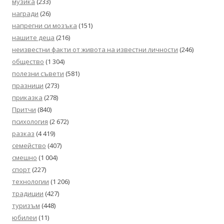
музика
(233)
награди
(26)
напрегни си мозъка
(151)
нашите деца
(216)
неизвестни факти от живота на известни личности
(246)
общество
(1 304)
полезни съвети
(581)
празници
(273)
приказка
(278)
Притчи
(840)
психология
(2 672)
разказ
(4 419)
семейство
(407)
смешно
(1 004)
спорт
(227)
технологии
(1 206)
традиции
(427)
туризъм
(448)
юбилеи
(11)