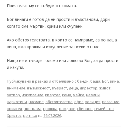
Приятелят му се събуди от комата.
Бог винаги е готов да ни прости и възстанови, дори
когато сме мъртви, криви или счупени.
Ако обстоятелствата, в които се намираме, са по наша
вина, има прошка и изкупление за всеки от нас.
Нищо не е твърде голямо или лошо за Бог, за да прости
и изкупи.
Публикувано в
разказ
и отбелязано с
банди
,
баща
,
Бог
,
вина
,
внимание
,
възможност
,
възраст
,
деца
,
директор
,
живот
,
затвор
,
изкупление
,
квартал
,
кома
,
майка
,
навици
,
наркотици
,
насилие
,
обстоятелства
,
офис
,
полиция
,
послание
,
приятел
,
програма
,
прошка
,
раждане
,
сбиване
,
семейство
,
Христос
,
център
на
16.07.2026
.