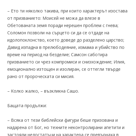
– Ето ти няколко такива, при които характерът изостава
от призванието: Моисей не можа да влезе в
Обетованата земя поради нерешен проблем с гнева;
Соломон позволи на сърцето си да се отдаде на
идолопоклонство, което доведе до разделено царство;
Давид изпадна в прелюбодеяние, измама и убийство по
време на период на безделие; Самсон саботира
призванието си чрез компромиси и снизхождение; Илия,
емоционално изтощен и изолиран, се оттегли твърде
рано от пророческата си мисия.
– Колко жалко, – възкликна Сашо.
Бащата продължи:
– Всяка от тези библейски фигури беше призована и
надарена от Бог, но техните неконтролирани апетити и
застояли недостатъци на характера се превърнаха в