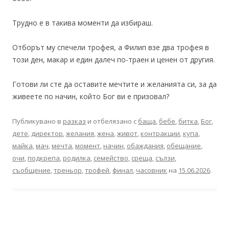
Трудно е в такива моменти да избираш.
Отборът му спечели трофея, а Филип взе два трофея в
този ден, макар и един далеч по-траен и ценен от другия.
Готови ли сте да оставите мечтите и желанията си, за да
живеете по начин, който Бог ви е призовал?
Публикувано в
разказ
и отбелязано с
баща
,
бебе
,
битка
,
Бог
,
дете
,
директор
,
желания
,
жена
,
живот
,
контракции
,
купа
,
майка
,
мач
,
мечта
,
момент
,
начин
,
обаждания
,
обещание
,
очи
,
подкрепа
,
родилка
,
семейство
,
среща
,
сълзи
,
съобщение
,
треньор
,
трофей
,
финал
,
часовник
на
15.06.2026
.