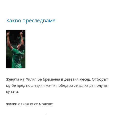
Какво преследваме
Жената на Филип бе бременна в деветия месец. Отборът
му бе пред последния мач и победяха ли щяха да получат
купата.
Филип отчаяно се молеше: