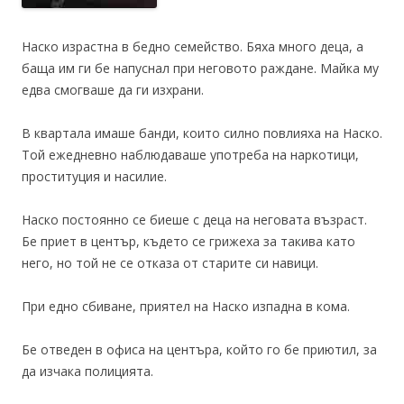
Наско израстна в бедно семейство. Бяха много деца, а
баща им ги бе напуснал при неговото раждане. Майка му
едва смогваше да ги изхрани.
В квартала имаше банди, които силно повлияха на Наско.
Той ежедневно наблюдаваше употреба на наркотици,
проституция и насилие.
Наско постоянно се биеше с деца на неговата възраст.
Бе приет в център, където се грижеха за такива като
него, но той не се отказа от старите си навици.
При едно сбиване, приятел на Наско изпадна в кома.
Бе отведен в офиса на центъра, който го бе приютил, за
да изчака полицията.