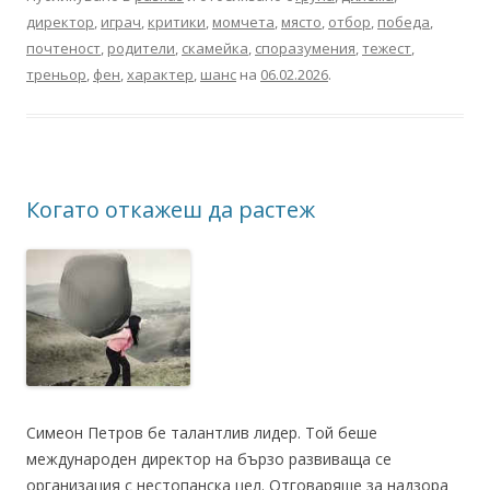
директор
,
играч
,
критики
,
момчета
,
място
,
отбор
,
победа
,
почтеност
,
родители
,
скамейка
,
споразумения
,
тежест
,
треньор
,
фен
,
характер
,
шанс
на
06.02.2026
.
Когато откажеш да растеж
Симеон Петров бе талантлив лидер. Той беше
международен директор на бързо развиваща се
организация с нестопанска цел. Отговаряше за надзора