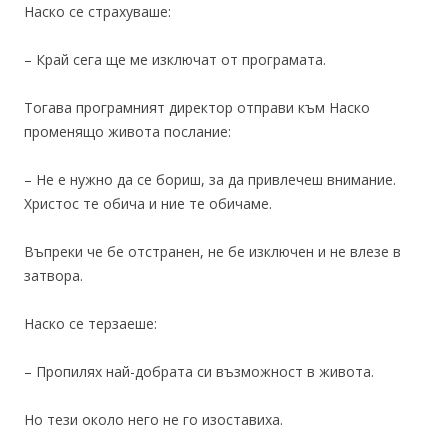
Наско се страхуваше:
– Край сега ще ме изключат от програмата.
Тогава програмният директор отправи към Наско
променящо живота послание:
– Не е нужно да се бориш, за да привлечеш внимание.
Христос те обича и ние те обичаме.
Въпреки че бе отстранен, не бе изключен и не влезе в
затвора.
Наско се терзаеше:
– Пропилях най-добрата си възможност в живота.
Но тези около него не го изоставиха.