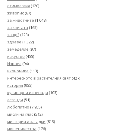
етимология
(120)
живопис
(67)
за животните
(1 048)
за книгата
(165)
защо?
(123)
здраве
(1 322)
земеделие
(97)
изкуство
(455)
Израел
(94)
икономика
(113)
интересното в растителния свят
(427)
история
(955)
кулинарни изненади
(103)
легенди
(51)
любопитно
(7 955)
мисли на глас
(512)
мистерии и загадки
(813)
мошеничества
(176)