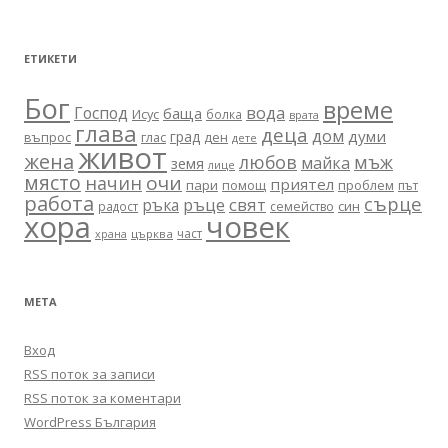
ЕТИКЕТИ
Бог
време
вода
Господ
баща
Исус
болка
врата
глава
деца
дом
думи
град
въпрос
глас
ден
дете
живот
жена
любов
мъж
майка
земя
лице
място
очи
начин
приятел
пари
помощ
проблем
път
работа
сърце
ръце
свят
ръка
син
радост
семейство
хора
човек
част
църква
храна
МЕТА
Вход
RSS поток за записи
RSS поток за коментари
WordPress България