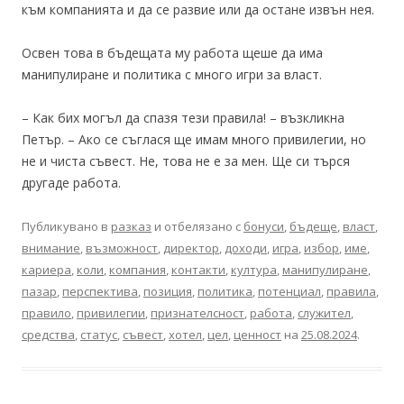
към компанията и да се развие или да остане извън нея.
Освен това в бъдещата му работа щеше да има
манипулиране и политика с много игри за власт.
– Как бих могъл да спазя тези правила! – възкликна
Петър. – Ако се съглася ще имам много привилегии, но
не и чиста съвест. Не, това не е за мен. Ще си търся
другаде работа.
Публикувано в
разказ
и отбелязано с
бонуси
,
бъдеще
,
власт
,
внимание
,
възможност
,
директор
,
доходи
,
игра
,
избор
,
име
,
кариера
,
коли
,
компания
,
контакти
,
култура
,
манипулиране
,
пазар
,
перспектива
,
позиция
,
политика
,
потенциал
,
правила
,
правило
,
привилегии
,
признателсност
,
работа
,
служител
,
средства
,
статус
,
съвест
,
хотел
,
цел
,
ценност
на
25.08.2024
.