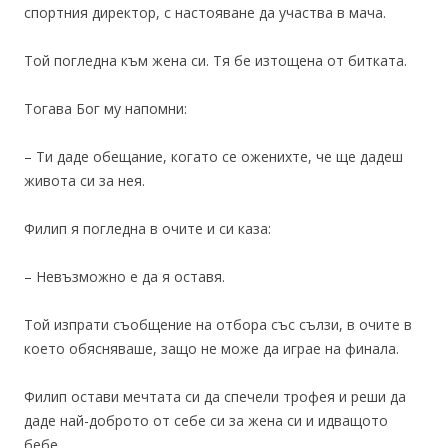
спортния директор, с настояване да участва в мача.
Той погледна към жена си. Тя бе изтощена от битката.
Тогава Бог му напомни:
– Ти даде обещание, когато се оженихте, че ще дадеш
живота си за нея.
Филип я погледна в очите и си каза:
– Невъзможно е да я оставя.
Той изпрати съобщение на отбора със сълзи, в очите в
което обясняваше, защо не може да играе на финала.
Филип остави мечтата си да спечели трофея и реши да
даде най-доброто от себе си за жена си и идващото
бебе.