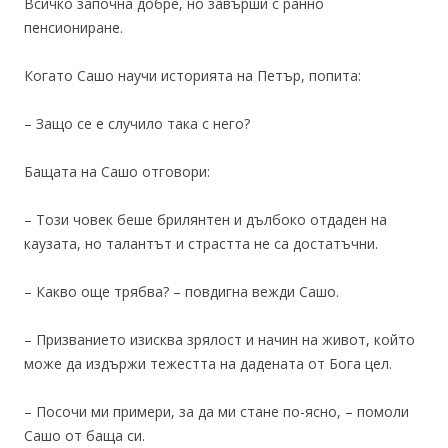
Всичко започна добре, но завърши с ранно
пенсиониране.
Когато Сашо научи историята на Петър, попита:
– Защо се е случило така с него?
Бащата на Сашо отговори:
– Този човек беше брилянтен и дълбоко отдаден на
каузата, но талантът и страстта не са достатъчни.
– Какво още трябва? – повдигна вежди Сашо.
– Призванието изисква зрялост и начин на живот, който
може да издържи тежестта на дадената от Бога цел.
– Посочи ми примери, за да ми стане по-ясно, – помоли
Сашо от баща си.