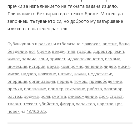
пречки за изпълнението на тяхната задача изцяло.
Призванието без характер е тежко бреме. Можеш да
започнеш пътуването си, но доброто му завършване
изисква съзнателен растеж.
Публикувано в
разказ
и отбелязано с
алкохол
,
апетит
,
баща
,
безделие
,
Бог
,
бреме
,
вежди
,
гняв
,
график
,
директор
,
екип
,
живот
,
задача
,
зони
,
зрялост
,
идолопоклонство
,
измама
,
инжекция
,
история
,
кауза
,
компромис
,
лечение
,
лидер
,
мисия
,
мисли
,
надзор
,
налягане
,
натиск
,
начин
,
недостатък
,
операция
,
организация
,
период
,
помощ
,
прелюбодеяние
,
пречка
,
призвание
,
пример
,
пътуване
,
работа
,
разговор
,
растеж
,
родина
,
роля
,
сметка
,
снизхождение
,
срок
,
страст
,
талант
,
тежест
,
убийство
,
фигура
,
характер
,
царство
,
цел
,
човек
на
13.10.2025
.