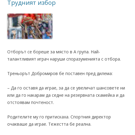
Трудният избор
Отборът се бореше за място в А група. Най-
талантливият играч наруши споразуменията с отбора.
Треньорът Добромиров бе поставен пред дилема:
– Да го оставя да играе, за да се увеличат шансовете ни
или да го накарам да седне на резервната скамейка и да
отстоявам почтеност.
Родителите му го притискаха. Спортния директор
очакваше да играе. Тежестта бе реална.