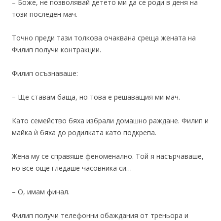
– Боже, не позволявай детето ми да се роди в деня на
този последен мач.
Точно преди тази толкова очаквана среща жената на
Филип получи контракции.
Филип осъзнаваше:
– Ще ставам баща, но това е решаващия ми мач.
Като семейство бяха избрали домашно раждане. Филип и
майка ѝ бяха до родилката като подкрепа.
Жена му се справяше феноменално. Той я насърчаваше,
но все още гледаше часовника си…
– О, имам финал.
Филип получи телефонни обаждания от треньора и