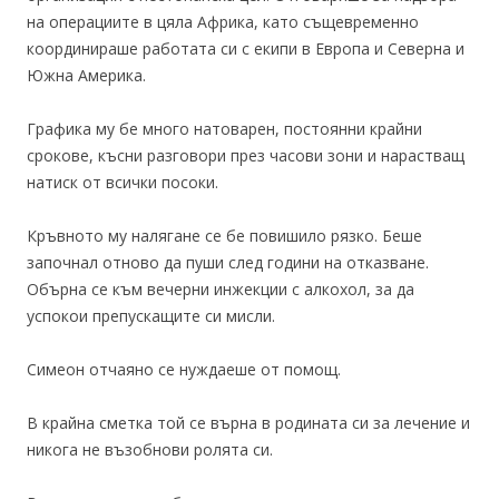
на операциите в цяла Африка, като същевременно
координираше работата си с екипи в Европа и Северна и
Южна Америка.
Графика му бе много натоварен, постоянни крайни
срокове, късни разговори през часови зони и нарастващ
натиск от всички посоки.
Кръвното му налягане се бе повишило рязко. Беше
започнал отново да пуши след години на отказване.
Обърна се към вечерни инжекции с алкохол, за да
успокои препускащите си мисли.
Симеон отчаяно се нуждаеше от помощ.
В крайна сметка той се върна в родината си за лечение и
никога не възобнови ролята си.