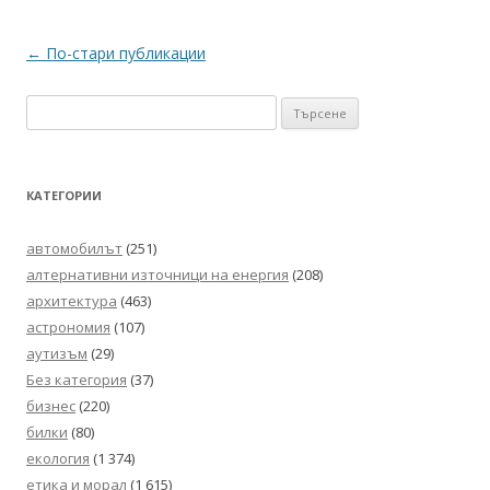
Навигация
←
По-стари публикации
в
Търсене
публикациите
за:
КАТЕГОРИИ
автомобилът
(251)
алтернативни източници на енергия
(208)
архитектура
(463)
астрономия
(107)
аутизъм
(29)
Без категория
(37)
бизнес
(220)
билки
(80)
екология
(1 374)
етика и морал
(1 615)