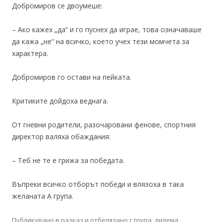
Добромиров се двоумеше:
– Ако кажех „да“ и го пуснех да играе, това означаваше
да кажа „не“ на всичко, което учех тези момчета за
характера.
Добромиров го остави на пейката.
Критиките дойдоха веднага.
От гневни родители, разочаровани фенове, спортния
директор валяха обаждания:
– Теб не те е грижа за победата.
Въпреки всичко отборът победи и влязоха в така
желаната А група.
Публикувано в
разказ
и отбелязано с
група
,
дилема
,