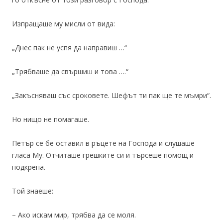
Изпращаше му мисли от вида:
„Днес пак не успя да направиш …“
„Трябваше да свършиш и това ….“
„Закъсняваш със сроковете. Шефът ти пак ще те мъмри“.
Но нищо не помагаше.
Петър се бе оставил в ръцете на Господа и слушаше
гласа Му. Отчиташе грешките си и търсеше помощ и
подкрепа.
Той знаеше:
– Ако искам мир, трябва да се моля.