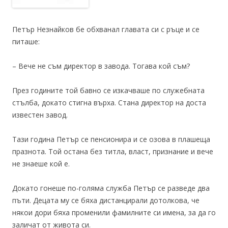
Петър Незнайков бе обхванал главата си с ръце и се
питаше:
– Вече не съм директор в завода. Тогава кой съм?
През годините той бавно се изкачваше по служебната
стълба, докато стигна върха. Стана директор на доста
известен завод.
Тази година Петър се пенсионира и се озова в плашеща
празнота. Той остана без титла, власт, признание и вече
не знаеше кой е.
Докато гонеше по-голяма служба Петър се разведе два
пъти. Децата му се бяха дистанцирали дотолкова, че
някои дори бяха променили фамилните си имена, за да го
заличат от живота си.