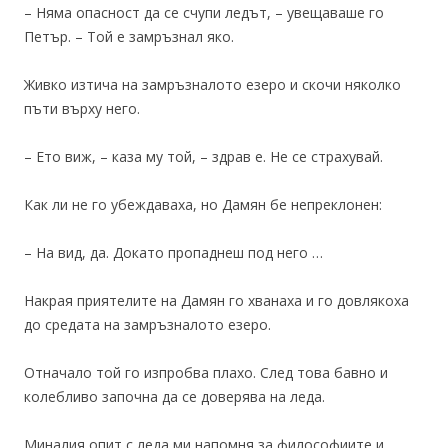
– Няма опасност да се счупи ледът, – увещаваше го
Петър. – Той е замръзнал яко.
Живко изтича на замръзналото езеро и скочи няколко
пъти върху него.
– Ето виж, – каза му той, – здрав е. Не се страхувай.
Как ли не го убеждаваха, но Дамян бе непреклонен:
– На вид, да. Докато пропаднеш под него …
Накрая приятелите на Дамян го хванаха и го довлякоха
до средата на замръзналото езеро.
Отначало той го изпробва плахо. След това бавно и
колебливо започна да се доверява на леда.
Миналия опит с леда ми напомня за философиите и