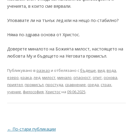
ученията, в които сме вярвали.
Уповавате ли на тънък лед или на нещо по-стабилно?
Няма по-здрава основа от Христос.
Доверете миналото на Божията милост, настоящето на
любовта Му и бъдещето на Неговата промисъл.
Публикувано в
разказ
и отбелязано с
бъдеще
,
вид
,
вода
,
езеро
,
крака
,
лед
,
милост
,
минало
,
опасност
,
опит
,
основа
,
приятел
,
промисъл
,
простуда
,
сравнение
,
среда
,
страх
,
учение
,
философия
,
Христос
на
09.06.2025
.
Навигация
←
По-стари публикации