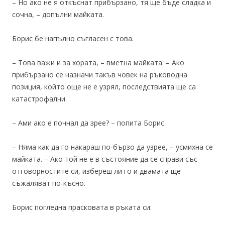
– Но ако не я откъснат прибързано, тя ще бъде сладка и
сочна, – допълни майката.
Борис бе напълно съгласен с това.
– Това важи и за хората, – вметна майката. – Ако
прибързано се назначи такъв човек на ръководна
позиция, който още не е узрял, последствията ще са
катастрофални.
– Ами ако е почнал да зрее? – попита Борис.
– Няма как да го накараш по-бързо да узрее, – усмихна се
майката. – Ако той не е в състояние да се справи със
отговорностите си, избереш ли го и двамата ще
съжаляват по-късно.
Борис погледна прасковата в ръката си: