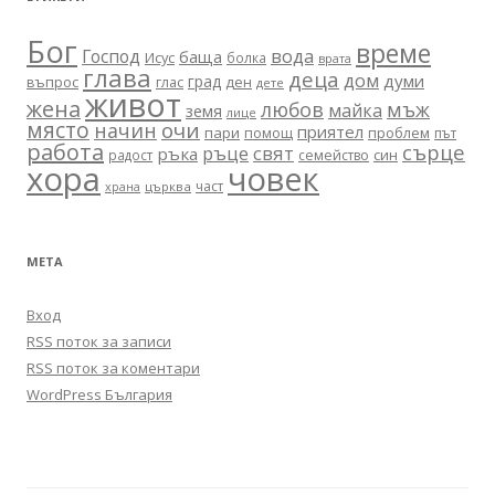
Бог
време
вода
Господ
баща
Исус
болка
врата
глава
деца
дом
думи
град
въпрос
глас
ден
дете
живот
жена
любов
мъж
майка
земя
лице
място
очи
начин
приятел
пари
помощ
проблем
път
работа
сърце
ръце
свят
ръка
син
радост
семейство
хора
човек
част
църква
храна
МЕТА
Вход
RSS поток за записи
RSS поток за коментари
WordPress България