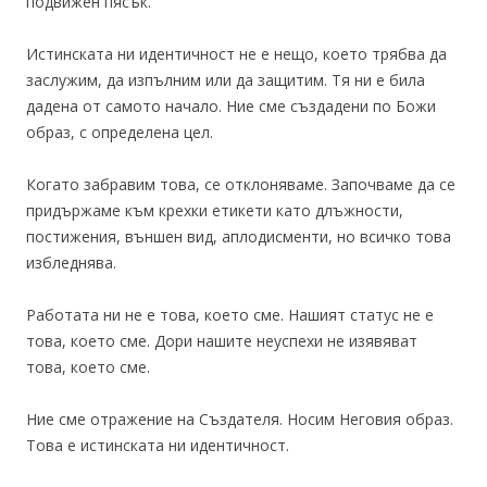
подвижен пясък.
Истинската ни идентичност не е нещо, което трябва да
заслужим, да изпълним или да защитим. Тя ни е била
дадена от самото начало. Ние сме създадени по Божи
образ, с определена цел.
Когато забравим това, се отклоняваме. Започваме да се
придържаме към крехки етикети като длъжности,
постижения, външен вид, аплодисменти, но всичко това
избледнява.
Работата ни не е това, което сме. Нашият статус не е
това, което сме. Дори нашите неуспехи не изявяват
това, което сме.
Ние сме отражение на Създателя. Носим Неговия образ.
Това е истинската ни идентичност.