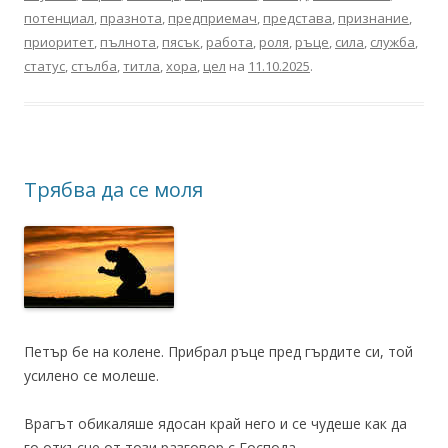
потенциал
,
празнота
,
предприемач
,
представа
,
признание
,
приоритет
,
пълнота
,
пясък
,
работа
,
роля
,
ръце
,
сила
,
служба
,
статус
,
стълба
,
титла
,
хора
,
цел
на
11.10.2025
.
Трябва да се моля
Петър бе на колене. Прибрал ръце пред гърдите си, той
усилено се молеше.
Врагът обикаляше ядосан край него и се чудеше как да
го откъсне от този разговор с Господа.