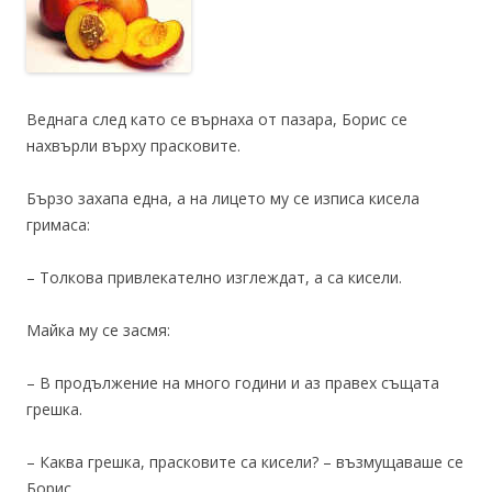
Веднага след като се върнаха от пазара, Борис се
нахвърли върху прасковите.
Бързо захапа една, а на лицето му се изписа кисела
гримаса:
– Толкова привлекателно изглеждат, а са кисели.
Майка му се засмя:
– В продължение на много години и аз правех същата
грешка.
– Каква грешка, прасковите са кисели? – възмущаваше се
Борис.