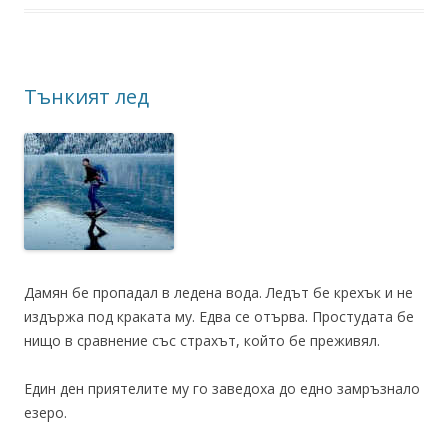
Тънкият лед
Дамян бе пропадал в ледена вода. Ледът бе крехък и не
издържа под краката му. Едва се отърва. Простудата бе
нищо в сравнение със страхът, който бе преживял.
Един ден приятелите му го заведоха до едно замръзнало
езеро.