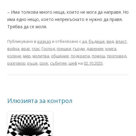
– Има толкова много неща, които не мога да направя. Но
има едно нещо, което непрекъснато е нужно да правя.
Трябва да се моля.
Публикувано в
разказ
и отбелязано с
ад
,
бъдеще
,
вид
,
власт
,
война
,
враг
,
глас
,
Господ
,
грешки
,
гърди
,
дарение
,
книга
,
колене
,
мир
,
молитва
,
общение
,
подкрепа
,
помощ
,
проповед
,
разговор
,
ръце
,
срок
,
събитие
,
шеф
на
02.10.2025
.
Илюзията за контрол