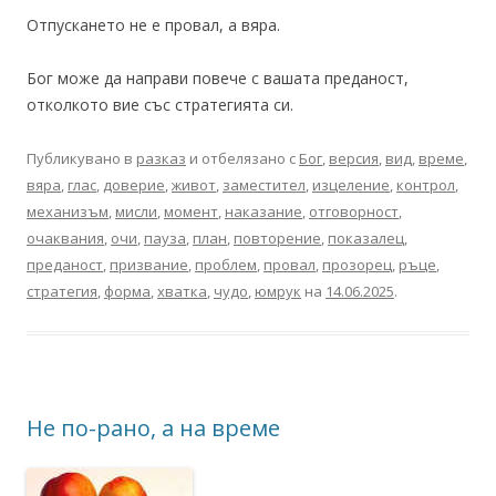
Отпускането не е провал, а вяра.
Бог може да направи повече с вашата преданост,
отколкото вие със стратегията си.
Публикувано в
разказ
и отбелязано с
Бог
,
версия
,
вид
,
време
,
вяра
,
глас
,
доверие
,
живот
,
заместител
,
изцеление
,
контрол
,
механизъм
,
мисли
,
момент
,
наказание
,
отговорност
,
очаквания
,
очи
,
пауза
,
план
,
повторение
,
показалец
,
преданост
,
призвание
,
проблем
,
провал
,
прозорец
,
ръце
,
стратегия
,
форма
,
хватка
,
чудо
,
юмрук
на
14.06.2025
.
Не по-рано, а на време