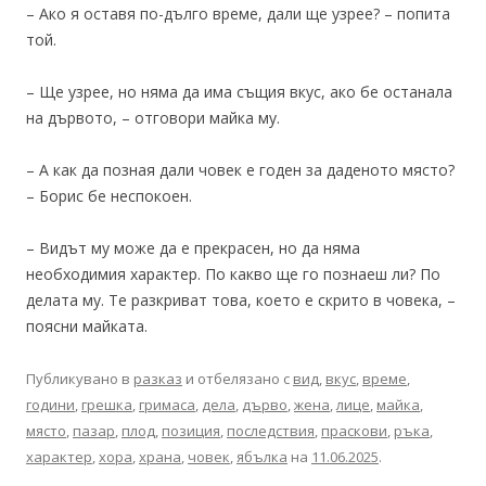
– Ако я оставя по-дълго време, дали ще узрее? – попита
той.
– Ще узрее, но няма да има същия вкус, ако бе останала
на дървото, – отговори майка му.
– А как да позная дали човек е годен за даденото място?
– Борис бе неспокоен.
– Видът му може да е прекрасен, но да няма
необходимия характер. По какво ще го познаеш ли? По
делата му. Те разкриват това, което е скрито в човека, –
поясни майката.
Публикувано в
разказ
и отбелязано с
вид
,
вкус
,
време
,
години
,
грешка
,
гримаса
,
дела
,
дърво
,
жена
,
лице
,
майка
,
място
,
пазар
,
плод
,
позиция
,
последствия
,
праскови
,
ръка
,
характер
,
хора
,
храна
,
човек
,
ябълка
на
11.06.2025
.