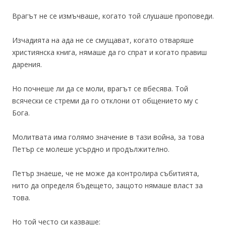
Врагът не се измъчваше, когато той слушаше проповеди.
Изчадията на ада не се смущават, когато отваряше
християнска книга, нямаше да го спрат и когато правиш
дарения.
Но почнеше ли да се моли, врагът се вбесява. Той
всячески се стреми да го отклони от общението му с
Бога.
Молитвата има голямо значение в тази война, за това
Петър се молеше усърдно и продължително.
Петър знаеше, че не може да контролира събитията,
нито да определя бъдещето, защото нямаше власт за
това.
Но той често си казваше: