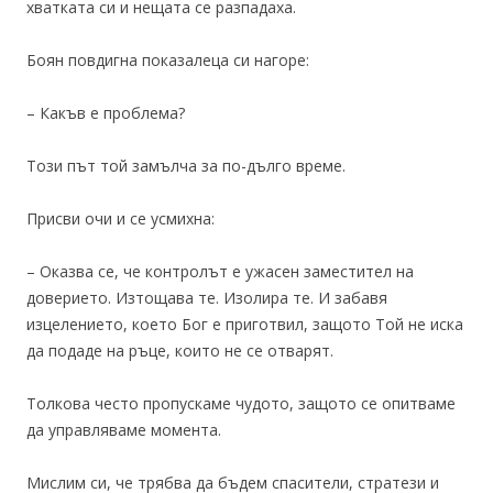
хватката си и нещата се разпадаха.
Боян повдигна показалеца си нагоре:
– Какъв е проблема?
Този път той замълча за по-дълго време.
Присви очи и се усмихна:
– Оказва се, че контролът е ужасен заместител на
доверието. Изтощава те. Изолира те. И забавя
изцелението, което Бог е приготвил, защото Той не иска
да подаде на ръце, които не се отварят.
Толкова често пропускаме чудото, защото се опитваме
да управляваме момента.
Мислим си, че трябва да бъдем спасители, стратези и