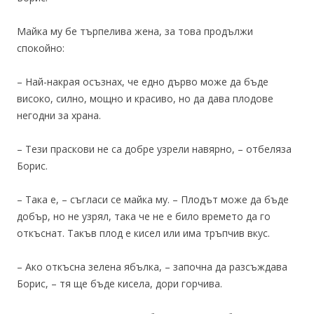
Майка му бе търпелива жена, за това продължи
спокойно:
– Най-накрая осъзнах, че едно дърво може да бъде
високо, силно, мощно и красиво, но да дава плодове
негодни за храна.
– Тези праскови не са добре узрели навярно, – отбеляза
Борис.
– Така е, – съгласи се майка му. – Плодът може да бъде
добър, но не узрял, така че не е било времето да го
откъснат. Такъв плод е кисел или има тръпчив вкус.
– Ако откъсна зелена ябълка, – започна да разсъждава
Борис, – тя ще бъде кисела, дори горчива.