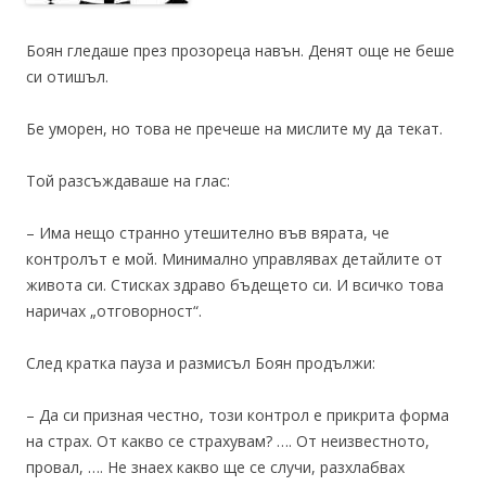
Боян гледаше през прозореца навън. Денят още не беше
си отишъл.
Бе уморен, но това не пречеше на мислите му да текат.
Той разсъждаваше на глас:
– Има нещо странно утешително във вярата, че
контролът е мой. Минимално управлявах детайлите от
живота си. Стисках здраво бъдещето си. И всичко това
наричах „отговорност“.
След кратка пауза и размисъл Боян продължи:
– Да си призная честно, този контрол е прикрита форма
на страх. От какво се страхувам? …. От неизвестното,
провал, …. Не знаех какво ще се случи, разхлабвах