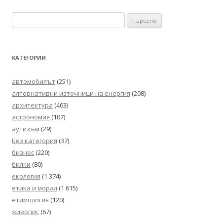
в
Търсене
публикациите
за:
КАТЕГОРИИ
автомобилът
(251)
алтернативни източници на енергия
(208)
архитектура
(463)
астрономия
(107)
аутизъм
(29)
Без категория
(37)
бизнес
(220)
билки
(80)
екология
(1 374)
етика и морал
(1 615)
етимология
(120)
живопис
(67)