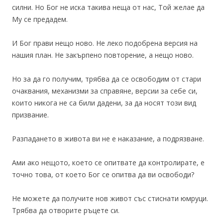
силни. Но Бог не иска такива неща от нас, Той желае да
Му се предадем.
И Бог прави нещо ново. Не леко подобрена версия на
нашия план. Не закърпено повторение, а нещо ново.
Но за да го получим, трябва да се освободим от стари
очаквания, механизми за справяне, версии за себе си,
които никога не са били дадени, за да носят този вид
призвание.
Разпадането в живота ви не е наказание, а подрязване.
Ами ако нещото, което се опитвате да контролирате, е
точно това, от което Бог се опитва да ви освободи?
Не можете да получите нов живот със стиснати юмруци.
Трябва да отворите ръцете си.