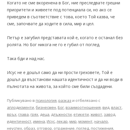
Когато не сме вкоренена в Бог, ние преследвате грешни
приоритети и живеете под потенциала си, но ако се
приведем в съответствие с това, което Той казва, че
сме, започвате да ходите в сила, мир и цел.
Петър е загубил представата кой е, когато е останал без
ролята. Но Бог никога не го е губил от поглед.
Така бди и над нас.
Исус не е дошъл само да ни прости греховете, Той е
дошъл да възстанови нашата идентичност и да ни води в
пълнотата на живота, за който сме били създадени.
Публикувано в
психология
,
разказ
и отбелязано с
аплодисменти
,
бизнесмен
,
Бог
,
взаимоотношения
,
вид
,
власт
,
връх
,
глава
,
грях
,
деца
,
длъжности
,
етикети
,
живот
,
завод
,
идентичност
,
имена
,
Исус
,
лекар
,
мир
,
момент
,
начало
,
неуспех
,
образ
,
отговор
,
отражение
,
поглед
,
постижения
,