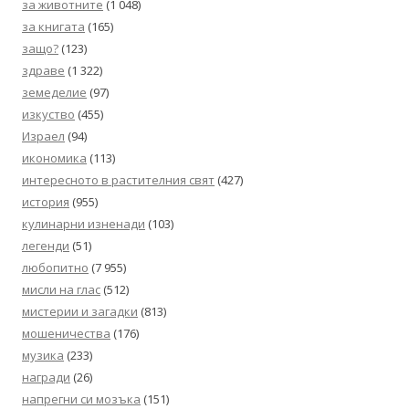
за животните
(1 048)
за книгата
(165)
защо?
(123)
здраве
(1 322)
земеделие
(97)
изкуство
(455)
Израел
(94)
икономика
(113)
интересното в растителния свят
(427)
история
(955)
кулинарни изненади
(103)
легенди
(51)
любопитно
(7 955)
мисли на глас
(512)
мистерии и загадки
(813)
мошеничества
(176)
музика
(233)
награди
(26)
напрегни си мозъка
(151)