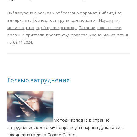
Публикувано в
разказ
и отбелязано с
аромат
,
Библия
,
Бог
,
вечеря
,
глас
,
Господ
,
гост
,
група
,
диета
,
живот
,
Исус
,
купи
,
молитва
,
нъжда
,
общение
,
отговор
,
Писание
,
поклонение
,
празник
,
приятели
,
проект
,
съд
,
трапеза
,
храна
,
чиния
,
ястия
на
08.11.2024
.
Голямо затруднение
Методи изпадна в странно
затруднение, което му попречи да нахрани душата си с
ежедневната доза Божие Слово.