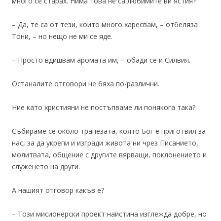
много се старах. Нима това не са любимите ви ястия?
– Да, те са от тези, които много харесвам, – отбеляза
Тони, – но нещо не ми се яде.
– Просто вдишвам аромата им, – обади се и Силвия.
Останалите отговори не бяха по-различни.
Ние като християни не постъпваме ли понякога така?
Събираме се около трапезата, която Бог е приготвил за
нас, за да укрепи и изгради живота ни чрез Писанието,
молитвата, общение с другите вярващи, поклонението и
служенето на други.
А нашият отговор какъв е?
– Този мисионерски проект наистина изглежда добре, но