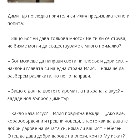
Димитър погледна приятеля си Илия предизвикателно и
попита:
– Защо Бог ни дава толкова много? Не ти ли се струва,
че бихме могли да съществуваме с много по-малко?
– Бог можеше да направи света ни плосък и дори сив, –
наклони главата си на една страна Илия, – нямаше да
разберем разликата, но не го направи.
– Защо е дал на цветето аромат, а на храната вкус? –
зададе нов въпрос Димитър.
– Какво каза Исус? – Илия повдигна вежди. – „Ако вие,
коравосърдечни и грешни човеци, знаете как да давате
добри дарове на децата си, няма ли вашият Небесен
Отец да дава добри дарове на онези, които Му искат?“