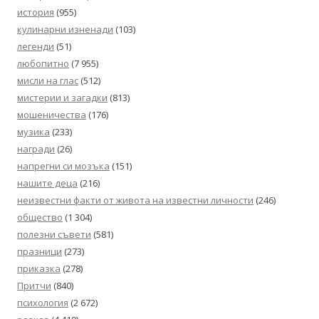
история
(955)
кулинарни изненади
(103)
легенди
(51)
любопитно
(7 955)
мисли на глас
(512)
мистерии и загадки
(813)
мошеничества
(176)
музика
(233)
награди
(26)
напрегни си мозъка
(151)
нашите деца
(216)
неизвестни факти от живота на известни личности
(246)
общество
(1 304)
полезни съвети
(581)
празници
(273)
приказка
(278)
Притчи
(840)
психология
(2 672)