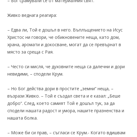
– Бог срамували се от материалния свят.
Живко веднага реагира:
– Едва ли, Той е дошъл в него. Въплъщението на Исус
Христос ни говори, че обикновените неща, като дом,
храна, аромати и докосване, могат да се превърнат в
място за среща с Рая.
– Често си мисля, че духовните неща са далечни и дори
невидими, – сподели Крум.
– Но Бог действа дори в простите „земни“ неща, –
възрази Живко. – Той е създал света и е казал: „Беше
добро“. След, което самият Той е дошъл тук, за да
сподели нашата радост и умора, нашите празненства и
нашата болка.
– Може би си прав, – съгласи се Крум.- Когато вдишвам