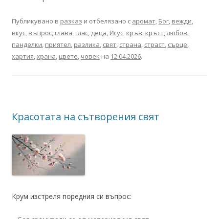
Публикувано в
разказ
и отбелязано с
аромат
,
Бог
,
вежди
,
вкус
,
въпрос
,
глава
,
глас
,
деца
,
Исус
,
кръв
,
кръст
,
любов
,
панделки
,
приятел
,
разлика
,
свят
,
страна
,
страст
,
сърце
,
хартия
,
храна
,
цвете
,
човек
на
12.04.2026
.
Красотата на сътворения свят
Крум изстреля поредния си въпрос: