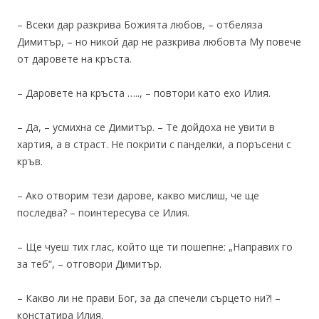
– Всеки дар разкрива Божията любов, – отбеляза
Димитър, – но никой дар не разкрива любовта Му повече
от даровете на кръста.
– Даровете на кръста ….., – повтори като ехо Илия.
– Да, – усмихна се Димитър. – Те дойдоха не увити в
хартия, а в страст. Не покрити с панделки, а поръсени с
кръв.
– Ако отворим тези дарове, какво мислиш, че ще
последва? – поинтересува се Илия.
– Ще чуеш тих глас, който ще ти пошепне: „Направих го
за теб“, – отговори Димитър.
– Какво ли не прави Бог, за да спечели сърцето ни?! –
констатира Илия.