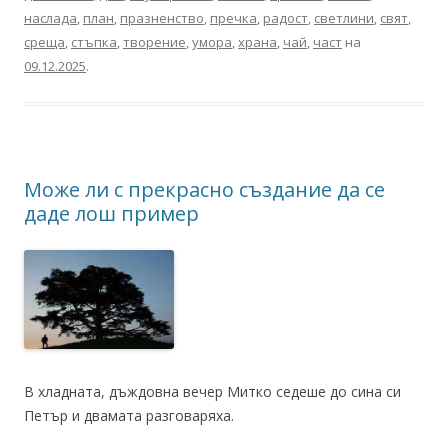
наслада
,
план
,
празненство
,
пречка
,
радост
,
светлини
,
свят
,
среща
,
стъпка
,
творение
,
умора
,
храна
,
чай
,
част
на
09.12.2025
.
Може ли с прекрасно създание да се
даде лош пример
В хладната, дъждовна вечер Митко седеше до сина си
Петър и двамата разговаряха.