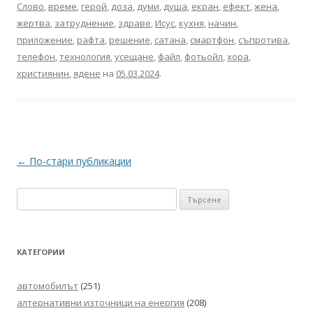
Слово
,
време
,
герой
,
доза
,
думи
,
душа
,
екран
,
ефект
,
жена
,
жертва
,
затруднение
,
здраве
,
Исус
,
кухня
,
начин
,
приложение
,
рафта
,
решение
,
сатана
,
смартфон
,
съпротива
,
телефон
,
технология
,
усещане
,
файл
,
фотьойл
,
хора
,
християнин
,
ядене
на
05.03.2024
.
Навигация
←
По-стари публикации
в
Търсене
публикациите
за:
КАТЕГОРИИ
автомобилът
(251)
алтернативни източници на енергия
(208)