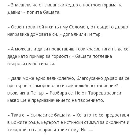
– Знаеш ли, че от ливански кедър е построен храма на
Давид? – попита бащата.
– Освен това той и синът му Соломон, от същото дърво
направиха домовете си, – допълнили Петър.
– А можеш ли да си представиш този красив гигант, да се
даде като пример за гордост? – бащата погледна
въпросително сина си.
– Дали може едно великолепно, благоуханно дърво да се
превърне в самодоволно и самовлюбено творение? –
възкликна Петър. – Разбира се. Не от Твореца зависи
какво ще е предназначението на творението.
– Така е, – съгласи се бащата. – Когато то се предоставя
в Божите ръце, кедърът е истински стимул за околните и
тези, които са в присъствието му. Но …..