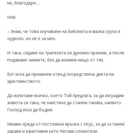
не, благодаря….
Или:
– Знам, че това изучаване на Библията в малка група е
чудесно, но не е за мен.
И така, сядаме на трапезата на духовен празник, а после
подаваме чиниите, без да вземем нищо от тях.
Бог иска да преминем отвъд посредствена диета на
християнството.
Да изпитаме всичко, което Той предлага, за да изградим
живота си така, че наистина да станем такива, каквито
Господ иска да бъдем.
Имаме нужда от постоянна връзка с Исус, за да останем
здрави и ефективни като Негови служители.