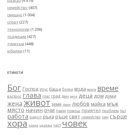
разказ
(4 419)
семейство
(407)
смешно
(1 004)
спорт
(227)
технологии
(1 206)
традиции
(427)
туризъм
(448)
юбилеи
(11)
ЕТИКЕТИ
Бог
време
вода
Господ
баща
Исус
болка
врата
глава
деца
дом
думи
град
въпрос
глас
ден
дете
живот
жена
любов
мъж
майка
земя
лице
място
очи
начин
приятел
пари
помощ
проблем
път
работа
сърце
ръце
свят
ръка
син
радост
семейство
хора
човек
част
църква
храна