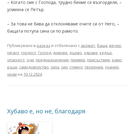
– Когато сме с Господа, трудно бихме се възгордели, –
усмихна се Петър.
– За това не бива да отклоняваме очите си от Него, –
бащата потупа сина си по рамото.
Публикувано в
разказ
и отбелязано с
аромат
,
баща
,
вечер
,
гигант
,
гордост
,
Господ
,
домове
,
дърво
,
здраве
,
кедър
,
опасност
,
очи
,
предназначение
,
пример
,
присъствие
,
рамо
,
ръце
,
самодоволство
,
сила
,
син
,
стимул
,
творение
,
ухание
,
храм
на
10.12.2024
.
Хубаво е, но не, благодаря