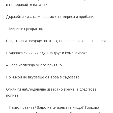
и ги подавайте нататък.
Държейки купата Мая само я помириса и прибави:
– Мирише прекрасно.
След това я предаде нататък, но не взе от храната в нея.
Подаваха си чинии един на друг и коментираха:
– Това изглежда много приятно.
Но никой не вкусваше от това в съдовете.
Огнян ги наблюдаваше известно време, а след това
попита:
– Какво правите? Защо не си вземате нищо? Толкова