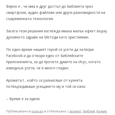
Вярно е , че има и друг достъп до Библията чрез
смартфони, аудио файлове или други разновидности на
съвременната технология.
Засега тези решения изглежда имаха малък ефект върху
духовното здраве на Методи като християнин.
По едно време нашият герой се усети да затвори
Facebook и да отвори едно от Библейските
приложенията, за да прочете думите на Исус, когато
изведнъж усети, че е много гладен.
Ароматът , който се разнасяше от кухнята
потвърждаваше усещането му и той си каза:
– Време е за ядене.
Публикувано в
разказ
и отбелязано с
аромат
,
Библия
,
Божие