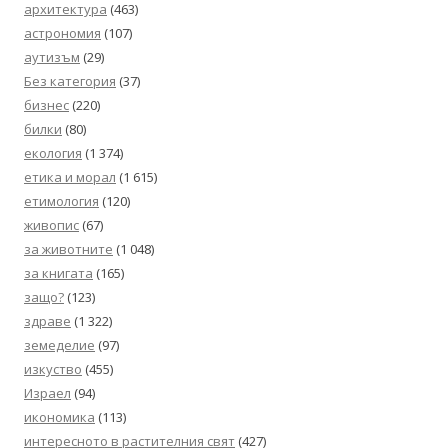
архитектура
(463)
астрономия
(107)
аутизъм
(29)
Без категория
(37)
бизнес
(220)
билки
(80)
екология
(1 374)
етика и морал
(1 615)
етимология
(120)
живопис
(67)
за животните
(1 048)
за книгата
(165)
защо?
(123)
здраве
(1 322)
земеделие
(97)
изкуство
(455)
Израел
(94)
икономика
(113)
интересното в растителния свят
(427)