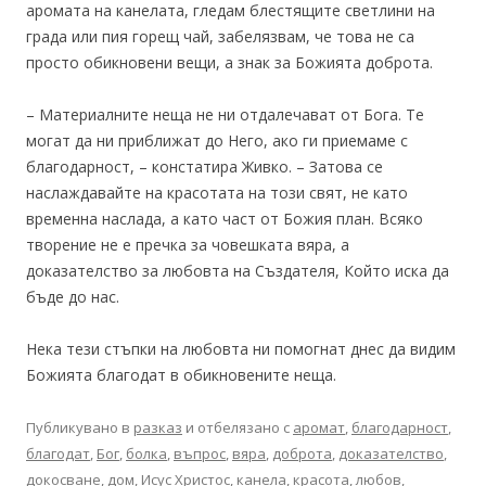
аромата на канелата, гледам блестящите светлини на
града или пия горещ чай, забелязвам, че това не са
просто обикновени вещи, а знак за Божията доброта.
– Материалните неща не ни отдалечават от Бога. Те
могат да ни приближат до Него, ако ги приемаме с
благодарност, – констатира Живко. – Затова се
наслаждавайте на красотата на този свят, не като
временна наслада, а като част от Божия план. Всяко
творение не е пречка за човешката вяра, а
доказателство за любовта на Създателя, Който иска да
бъде до нас.
Нека тези стъпки на любовта ни помогнат днес да видим
Божията благодат в обикновените неща.
Публикувано в
разказ
и отбелязано с
аромат
,
благодарност
,
благодат
,
Бог
,
болка
,
въпрос
,
вяра
,
доброта
,
доказателство
,
докосване
,
дом
,
Исус Христос
,
канела
,
красота
,
любов
,