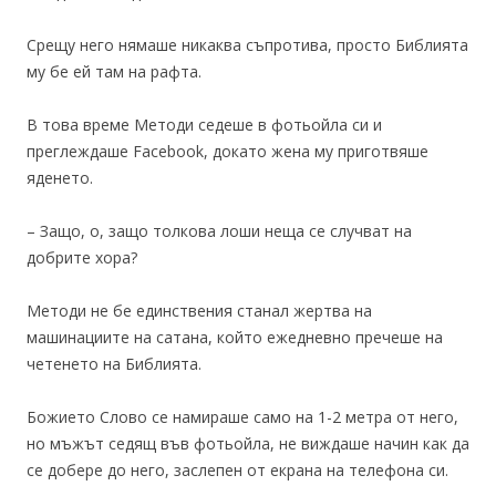
Срещу него нямаше никаква съпротива, просто Библията
му бе ей там на рафта.
В това време Методи седеше в фотьойла си и
преглеждаше Facebook, докато жена му приготвяше
яденето.
– Защо, о, защо толкова лоши неща се случват на
добрите хора?
Методи не бе единствения станал жертва на
машинациите на сатана, който ежедневно пречеше на
четенето на Библията.
Божието Слово се намираше само на 1-2 метра от него,
но мъжът седящ във фотьойла, не виждаше начин как да
се добере до него, заслепен от екрана на телефона си.