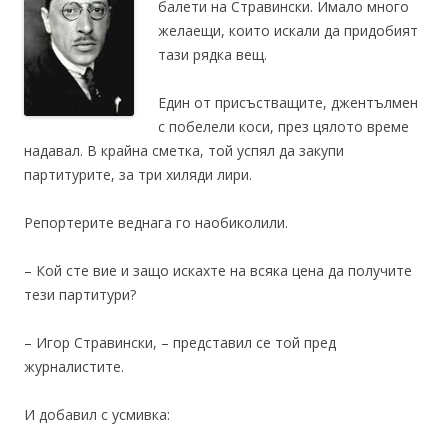
балети на Стравински. Имало много
желаещи, които искали да придобият
тази рядка вещ.
Един от присъстващите, джентълмен
с побелели коси, през цялото време
надавал. В крайна сметка, той успял да закупи
партитурите, за три хиляди лири.
Репортерите веднага го наобиколили.
– Кой сте вие и защо искахте на всяка цена да получите
тези партитури?
– Игор Стравински, – представил се той пред
журналистите.
И добавил с усмивка: