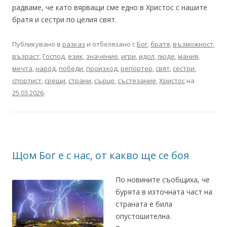
радваме, че като вярващи сме едно в Христос с нашите
братя и сестри по целия свят.
Публикувано в
разказ
и отбелязано с
Бог
,
братя
,
възможност
,
възраст
,
Господ
,
език
,
значение
,
игри
,
идол
,
люде
,
мания
,
мечта
,
народ
,
победи
,
произход
,
репортер
,
свят
,
сестри
,
спортист
,
срещи
,
страни
,
сърце
,
състезание
,
Христос
на
25.03.2026
.
Щом Бог е с нас, от какво ще се боя
По новините съобщиха, че
бурята в източната част на
страната е била
опустошителна.