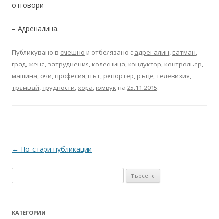
отговори:
– Адреналина.
Публикувано в
смешно
и отбелязано с
адреналин
,
ватман
,
град
,
жена
,
затруднения
,
колесница
,
кондуктор
,
контрольор
,
машина
,
очи
,
професия
,
път
,
репортер
,
ръце
,
телевизия
,
трамвай
,
трудности
,
хора
,
юмрук
на
25.11.2015
.
Навигация
←
По-стари публикации
в
Търсене
публикациите
за:
КАТЕГОРИИ