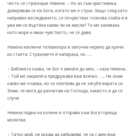
често се стряскаше Невена. – Но аз съм християнка,
доверявам се на Бога, когато ме е страх. Защо след като
направих изследването, се почувствах толкова слаба и в
ума ми се въртяха какви ли не мисли? Те ме заливаха
като море и имах чувството, че се давя.
Невена изключи телевизора и започна нервно да крачи
из стаята. Страховете ѝ напираха, но …..
– Библията казва, че Бог е винаги до мен, – каза Невена.
– Той ме закриля и придружава във всичко. ….. Не знам
какво ме очаква, но се опитвам да не загубя вярата си.
Знам, че мога да разчитам на Господа, каквото и да се
случи.
Невена падна на колене и отправи към Бога гореща
молитва:
– Татко мой, не искам да забравям, че си с мен във