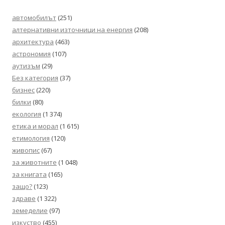
автомобилът
(251)
алтернативни източници на енергия
(208)
архитектура
(463)
астрономия
(107)
аутизъм
(29)
Без категория
(37)
бизнес
(220)
билки
(80)
екология
(1 374)
етика и морал
(1 615)
етимология
(120)
живопис
(67)
за животните
(1 048)
за книгата
(165)
защо?
(123)
здраве
(1 322)
земеделие
(97)
изкуство
(455)