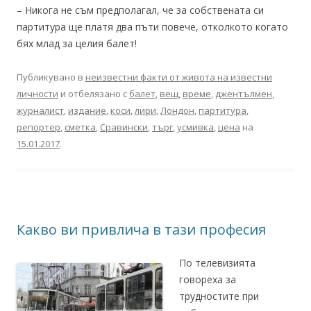
– Никога не съм предполагал, че за собствената си
партитура ще платя два пъти повече, отколкото когато
бях млад за целия балет!
Публикувано в
неизвестни факти от живота на известни
личности
и отбелязано с
балет
,
вещ
,
време
,
джентълмен
,
журналист
,
издание
,
коси
,
лири
,
Лондон
,
партитура
,
репортер
,
сметка
,
Сравински
,
търг
,
усмивка
,
цена
на
15.01.2017
.
Какво ви привлича в тази професия
По телевизията
говореха за
трудностите при