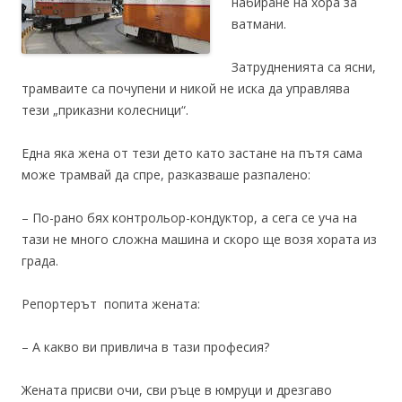
набиране на хора за
ватмани.
Затрудненията са ясни,
трамваите са почупени и никой не иска да управлява
тези „приказни колесници“.
Една яка жена от тези дето като застане на пътя сама
може трамвай да спре, разказваше разпалено:
– По-рано бях контрольор-кондуктор, а сега се уча на
тази не много сложна машина и скоро ще возя хората из
града.
Репортерът попита жената:
– А какво ви привлича в тази професия?
Жената присви очи, сви ръце в юмруци и дрезгаво