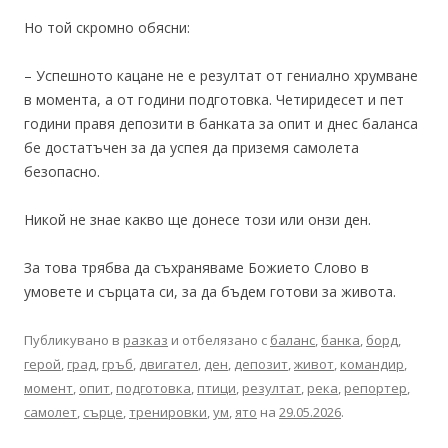
Но той скромно обясни:
– Успешното кацане не е резултат от гениално хрумване
в момента, а от години подготовка. Четиридесет и пет
години правя депозити в банката за опит и днес баланса
бе достатъчен за да успея да приземя самолета
безопасно.
Никой не знае какво ще донесе този или онзи ден.
За това трябва да съхраняваме Божието Слово в
умовете и сърцата си, за да бъдем готови за живота.
Публикувано в
разказ
и отбелязано с
баланс
,
банка
,
борд
,
герой
,
град
,
гръб
,
двигател
,
ден
,
депозит
,
живот
,
командир
,
момент
,
опит
,
подготовка
,
птици
,
резултат
,
река
,
репортер
,
самолет
,
сърце
,
тренировки
,
ум
,
ято
на
29.05.2026
.