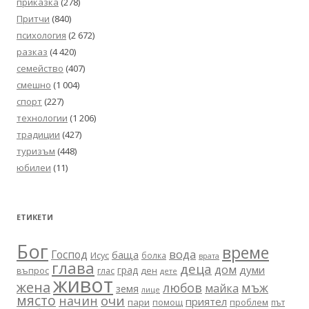
приказка
(278)
Притчи
(840)
психология
(2 672)
разказ
(4 420)
семейство
(407)
смешно
(1 004)
спорт
(227)
технологии
(1 206)
традиции
(427)
туризъм
(448)
юбилеи
(11)
ЕТИКЕТИ
Бог
време
вода
Господ
баща
Исус
болка
врата
глава
деца
дом
думи
град
въпрос
глас
ден
дете
живот
жена
любов
мъж
майка
земя
лице
място
очи
начин
приятел
пари
помощ
проблем
път