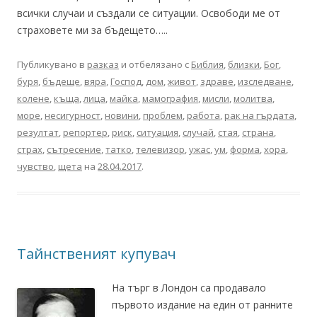
всички случаи и създали се ситуации. Освободи ме от
страховете ми за бъдещето…..
Публикувано в
разказ
и отбелязано с
Библия
,
близки
,
Бог
,
буря
,
бъдеще
,
вяра
,
Господ
,
дом
,
живот
,
здраве
,
изследване
,
колене
,
къща
,
лица
,
майка
,
мамография
,
мисли
,
молитва
,
море
,
несигурност
,
новини
,
проблем
,
работа
,
рак на гърдата
,
резултат
,
репортер
,
риск
,
ситуация
,
случай
,
стая
,
страна
,
страх
,
сътресение
,
татко
,
телевизор
,
ужас
,
ум
,
форма
,
хора
,
чувство
,
щета
на
28.04.2017
.
Тайнственият купувач
На търг в Лондон са продавало
първото издание на един от ранните