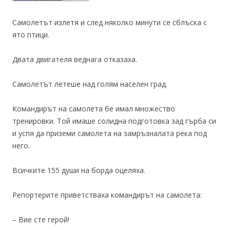
Самолетът излетя и след няколко минути се сблъска с
ято птици.
Двата двигателя веднага отказаха.
Самолетът летеше над голям населен град.
Командирът на самолета бе имал множество
тренировки. Той имаше солидна подготовка зад гърба си
и успя да приземи самолета на замръзналата река под
него.
Всичките 155 души на борда оцеляха.
Репортерите приветстваха командирът на самолета:
– Вие сте герой!