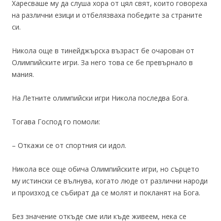
Харесваше му да слуша хора от цял свят, които говореха
на различни езици и отбелязваха победите за страните
си.
Никола още в тинейджърска възраст бе очарован от
Олимпийските игри. За него това се бе превърнало в
мания.
На Летните олимпийски игри Никола последва Бога.
Тогава Господ го помоли:
– Откажи се от спортния си идол.
Никола все още обича Олимпийските игри, но сърцето
му истински се вълнува, когато люде от различни народи
и произход се събират да се молят и покланят на Бога.
Без значение откъде сме или къде живеем, нека се