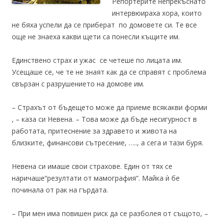
Репортерите непрекъснато
интервюираха хора, които
не бяха успели да се приберат по домовете си. Те все
още не знаеха какви щети са понесли къщите им.
Единствено страх и ужас се четеше по лицата им.
Усещаше се, че те не знаят как да се справят с проблема
свързан с разрушението на домове им.
– Страхът от бъдещето може да приеме всякакви форми
, – каза си Невена. – Това може да бъде несигурност в
работата, притеснение за здравето и живота на
близките, финансови сътресение, ….., а сега и тази буря.
Невена си имаше свои страхове. Един от тях се
наричаше“резултати от мамография“. Майка ѝ бе
починала от рак на гърдата.
– При мен има повишен риск да се разболея от същото, –