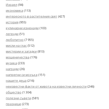
Израел
(94)
икономика
(113)
интересното в растителния свят
(427)
история
(955)
кулинарни изненади
(103)
легенди
(51)
любопитно
(7 955)
мисли на глас
(512)
мистерии и загадки
(813)
мошеничества
(176)
музика
(233)
награди
(26)
напрегни си мозъка
(151)
нашите деца
(216)
неизвестни факти от живота на известни личности
(246)
общество
(1 304)
полезни съвети
(581)
празници
(273)