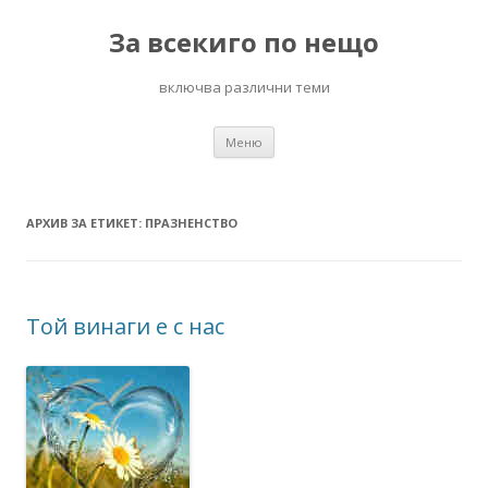
За всекиго по нещо
включва различни теми
Към
Меню
съдържанието
АРХИВ ЗА ЕТИКЕТ:
ПРАЗНЕНСТВО
Той винаги е с нас