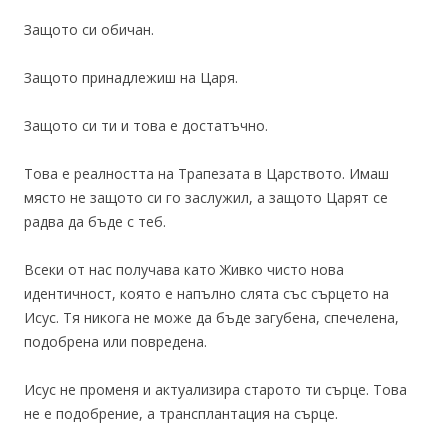
Защото си обичан.
Защото принадлежиш на Царя.
Защото си ти и това е достатъчно.
Това е реалността на Трапезата в Царството. Имаш
място не защото си го заслужил, а защото Царят се
радва да бъде с теб.
Всеки от нас получава като Живко чисто нова
идентичност, която е напълно слята със сърцето на
Исус. Тя никога не може да бъде загубена, спечелена,
подобрена или повредена.
Исус не променя и актуализира старото ти сърце. Това
не е подобрение, а трансплантация на сърце.