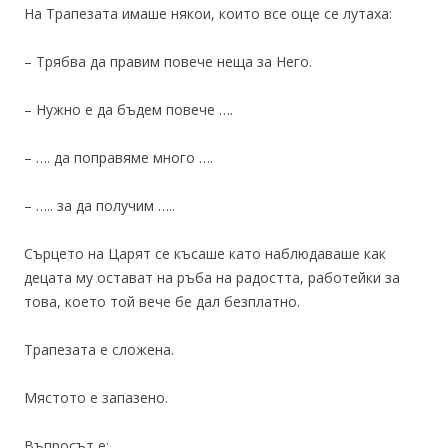
На Трапезата имаше някои, които все още се лутаха:
– Трябва да правим повече неща за Него.
– Нужно е да бъдем повече ….
– …. да поправяме много ….
– ….. за да получим …..
Сърцето на Царят се късаше като наблюдаваше как
децата му остават на ръба на радостта, работейки за
това, което той вече бе дал безплатно.
Трапезата е сложена.
Мястото е запазено.
Въпросът е: