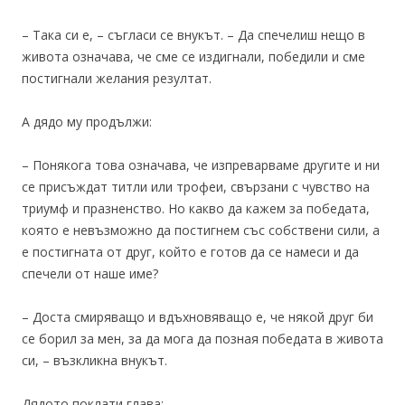
– Така си е, – съгласи се внукът. – Да спечелиш нещо в
живота означава, че сме се издигнали, победили и сме
постигнали желания резултат.
А дядо му продължи:
– Понякога това означава, че изпреварваме другите и ни
се присъждат титли или трофеи, свързани с чувство на
триумф и празненство. Но какво да кажем за победата,
която е невъзможно да постигнем със собствени сили, а
е постигната от друг, който е готов да се намеси и да
спечели от наше име?
– Доста смиряващо и вдъхновяващо е, че някой друг би
се борил за мен, за да мога да позная победата в живота
си, – възкликна внукът.
Дядото поклати глава: