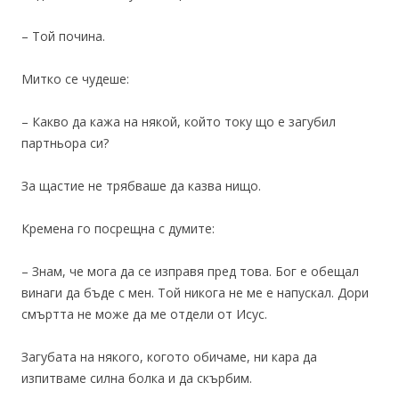
– Той почина.
Митко се чудеше:
– Какво да кажа на някой, който току що е загубил
партньора си?
За щастие не трябваше да казва нищо.
Кремена го посрещна с думите:
– Знам, че мога да се изправя пред това. Бог е обещал
винаги да бъде с мен. Той никога не ме е напускал. Дори
смъртта не може да ме отдели от Исус.
Загубата на някого, когото обичаме, ни кара да
изпитваме силна болка и да скърбим.