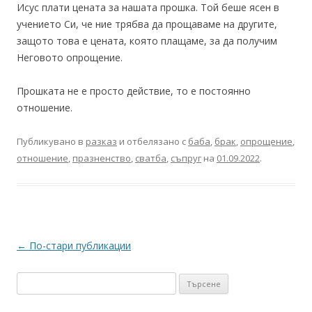
Исус плати цената за нашата прошка. Той беше ясен в
учението Си, че ние трябва да прощаваме на другите,
защото това е цената, която плащаме, за да получим
Неговото опрощение.
Прошката не е просто действие, то е постоянно
отношение.
Публикувано в
разказ
и отбелязано с
баба
,
брак
,
опрощение
,
отношение
,
празненство
,
сватба
,
съпруг
на
01.09.2022
.
Навигация
←
По-стари публикации
в
Търсене
публикациите
за: