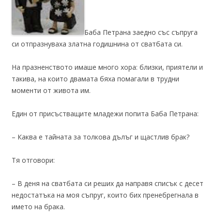
Баба Петрана заедно със съпруга
си отпразнуваха златна годишнина от сватбата си.
На празненството имаше много хора: близки, приятели и
такива, на които двамата бяха помагали в трудни
моменти от живота им.
Един от присъстващите младежи попита Баба Петрана:
– Каква е тайната за толкова дълъг и щастлив брак?
Тя отговори:
– В деня на сватбата си реших да направя списък с десет
недостатъка на моя съпруг, които бих пренебрегнала в
името на брака.