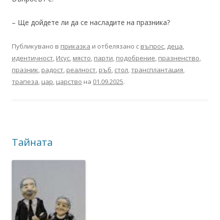
– Ще дойдете ли да се насладите на празника?
Публикувано в
приказка
и отбелязано с
въпрос
,
деца
,
идентичност
,
Исус
,
място
,
парти
,
подобрение
,
празненство
,
празник
,
радост
,
реалност
,
ръб
,
стол
,
трансплантация
,
трапеза
,
цар
,
царство
на
01.09.2025
.
Тайната