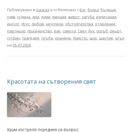
Публикувано в
разказ
и отбелязано с
Бог
,
болка
,
бъдеще
,
гняв
,
година
,
дни
,
думи
,
емоция
,
живот
,
загуба
,
изпитания
,
инсулт
,
Исус
,
любов
,
неуспехи
,
обстоятелства
,
отделение
,
партньор
,
празненство
,
рак
,
самота
,
Свет Дух
,
скръб
,
смърт
,
сутрин
,
трагедия
,
тръба
,
хранене
,
Христос
,
шок
,
щастие
,
ъгъл
на
05.07.2026
.
Красотата на сътворения свят
Крум изстреля поредния си въпрос: