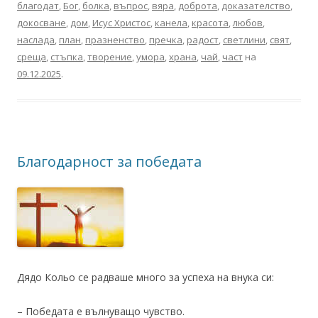
благодат
,
Бог
,
болка
,
въпрос
,
вяра
,
доброта
,
доказателство
,
докосване
,
дом
,
Исус Христос
,
канела
,
красота
,
любов
,
наслада
,
план
,
празненство
,
пречка
,
радост
,
светлини
,
свят
,
среща
,
стъпка
,
творение
,
умора
,
храна
,
чай
,
част
на
09.12.2025
.
Благодарност за победата
Дядо Кольо се радваше много за успеха на внука си:
– Победата е вълнуващо чувство.