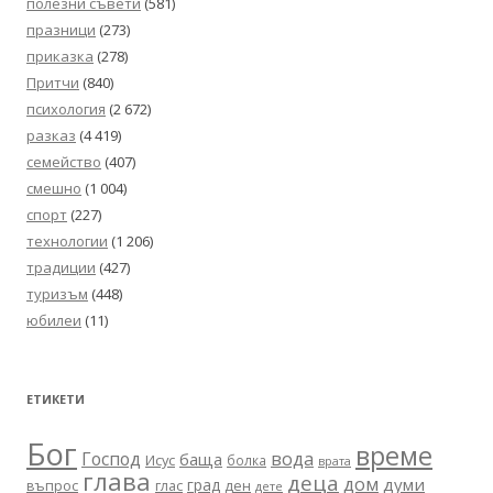
полезни съвети
(581)
празници
(273)
приказка
(278)
Притчи
(840)
психология
(2 672)
разказ
(4 419)
семейство
(407)
смешно
(1 004)
спорт
(227)
технологии
(1 206)
традиции
(427)
туризъм
(448)
юбилеи
(11)
ЕТИКЕТИ
Бог
време
вода
Господ
баща
Исус
болка
врата
глава
деца
дом
думи
град
въпрос
глас
ден
дете