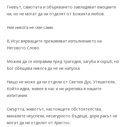
Гневът, самотата и объркването завладяват емоциите
ни, но не могат да ни отделят от Божията любов.
Ние никога не сме сами.
В Исус вярващите преживяват изпълнението на
Неговото Слово.
Можем да се изправим пред трагедия, загуба и скръб, но
Бог обещава никога да не ни напуска.
Нищо не може да ни отдели от Светия Дух, Утешителя,
Който идва, живее в нас и ни укрепява в нашите
изпитания.
Смъртта, животът, настоящите обстоятелства,
миналите неуспехи, несигурното бъдеще, дори ракът не
могат да ни отделят от Христос.