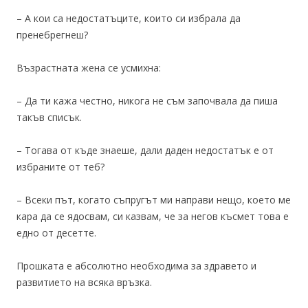
– А кои са недостатъците, които си избрала да
пренебрегнеш?
Възрастната жена се усмихна:
– Да ти кажа честно, никога не съм започвала да пиша
такъв списък.
– Тогава от къде знаеше, дали даден недостатък е от
избраните от теб?
– Всеки път, когато съпругът ми направи нещо, което ме
кара да се ядосвам, си казвам, че за негов късмет това е
едно от десетте.
Прошката е абсолютно необходима за здравето и
развитието на всяка връзка.