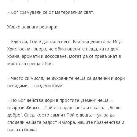
– Бог срамували се от материалния свят.
Живко веднага реагира:
– Едва ли, Той е дошъл в него. Въплъщението на Исус
Христос ни говори, че обикновените неща, като дом,
храна, аромати и докосване, могат да се превърнат в
място за среща с Рая.
– Често си мисля, че духовните неща са далечни и дори
невидими, – сподели Крум.
– Но Бог действа дори в простите „земни“ неща, –
възрази Живко. – Той е създал света и е казал: „Беше
добро“. След, което самият Той е дошъл тук, за да
сподели нашата радост и умора, нашите празненства и
нашата болка.