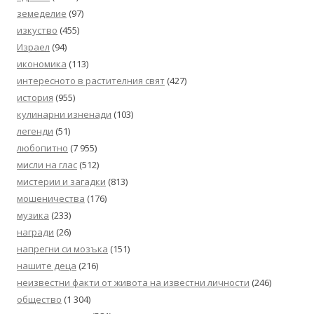
земеделие
(97)
изкуство
(455)
Израел
(94)
икономика
(113)
интересното в растителния свят
(427)
история
(955)
кулинарни изненади
(103)
легенди
(51)
любопитно
(7 955)
мисли на глас
(512)
мистерии и загадки
(813)
мошеничества
(176)
музика
(233)
награди
(26)
напрегни си мозъка
(151)
нашите деца
(216)
неизвестни факти от живота на известни личности
(246)
общество
(1 304)