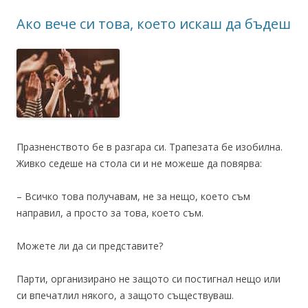
Ако вече си това, което искаш да бъдеш
Празненството бе в разгара си. Трапезата бе изобилна.
Живко седеше на стола си и не можеше да повярва:
– Всичко това получавам, не за нещо, което съм
направил, а просто за това, което съм.
Можете ли да си представите?
Парти, организирано не защото си постигнал нещо или
си впечатлил някого, а защото съществуваш.