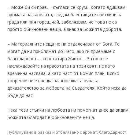
– Може би си прав, – съгласи се Крум.- Когато вдишвам
аромата на канелата, гледам блестящите светлини на
града или пия горещ чай, забелязвам, че това не са
просто обикновени вещи, а знак за Божията доброта.
– Материалните неща не ни отдалечават от Бога. Те
могат да ни приближат до Него, ако ги приемаме с
благодарност, – констатира Живко. – Затова се
наслаждавайте на красотата на този свят, не като
временна наслада, а като част от Божия план. Всяко
творение не е пречка за човешката вяра, а
доказателство за любовта на Създателя, Който иска да
бъде до нас.
Нека тези стъпки на любовта ни помогнат днес да видим
Божията благодат в обикновените неща.
Публикувано в
разказ
и отбелязано с
аромат
,
благодарност
,