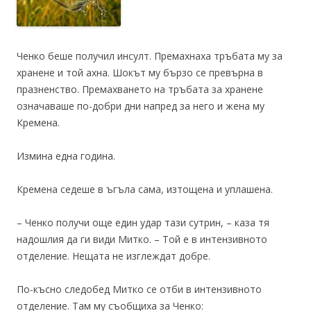
Ченко беше получил инсулт. Премахнаха тръбата му за
хранене и той ахна. Шокът му бързо се превърна в
празненство. Премахването на тръбата за хранене
означаваше по-добри дни напред за него и жена му
Кремена.
Измина една година.
Кремена седеше в ъгъла сама, изтощена и уплашена.
– Ченко получи още един удар тази сутрин, – каза тя
надошлия да ги види Митко. – Той е в интензивното
отделение. Нещата не изглеждат добре.
По-късно следобед Митко се отби в интензивното
отделение. Там му съобщиха за Ченко: