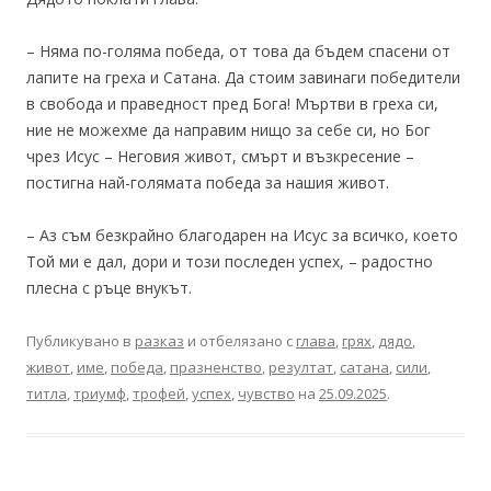
– Няма по-голяма победа, от това да бъдем спасени от
лапите на греха и Сатана. Да стоим завинаги победители
в свобода и праведност пред Бога! Мъртви в греха си,
ние не можехме да направим нищо за себе си, но Бог
чрез Исус – Неговия живот, смърт и възкресение –
постигна най-голямата победа за нашия живот.
– Аз съм безкрайно благодарен на Исус за всичко, което
Той ми е дал, дори и този последен успех, – радостно
плесна с ръце внукът.
Публикувано в
разказ
и отбелязано с
глава
,
грях
,
дядо
,
живот
,
име
,
победа
,
празненство
,
резултат
,
сатана
,
сили
,
титла
,
триумф
,
трофей
,
успех
,
чувство
на
25.09.2025
.