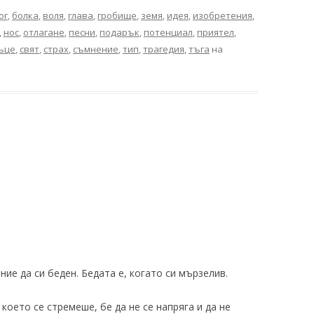
ог
,
болка
,
воля
,
глава
,
гробище
,
земя
,
идея
,
изобретения
,
,
нос
,
отлагане
,
песни
,
подарък
,
потенциал
,
приятел
,
ъце
,
свят
,
страх
,
съмнение
,
тип
,
трагедия
,
тъга
на
ние да си беден. Бедата е, когато си мързелив.
което се стремеше, бе да не се напряга и да не