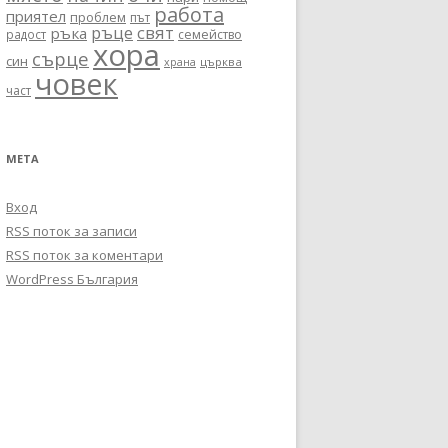
работа
приятел
проблем
път
ръце
свят
ръка
радост
семейство
хора
сърце
син
църква
храна
човек
част
МЕТА
Вход
RSS поток за записи
RSS поток за коментари
WordPress България