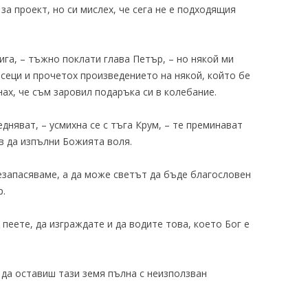
за проект, но си мислех, че сега не е подходящия
ига, – тъжно поклати глава Петър, – но някой ми
есеци и прочетох произведението на някой, който бе
ах, че съм заровил подаръка си в колебание.
дняват, – усмихна се с тъга Крум, – те преминават
ов да изпълни Божията воля.
презапасяваме, а да може светът да бъде благословен
р.
 пеете, да изграждате и да водите това, което Бог е
да оставиш тази земя пълна с неизползван