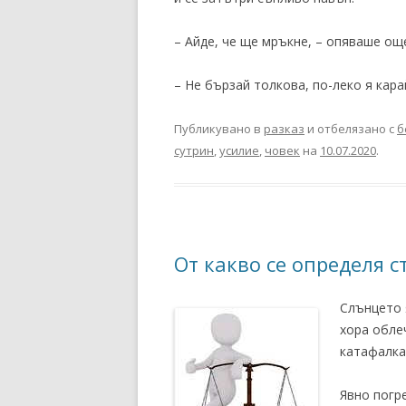
– Айде, че ще мръкне, – опяваше ощ
– Не бързай толкова, по-леко я кар
Публикувано в
разказ
и отбелязано с
б
сутрин
,
усилие
,
човек
на
10.07.2020
.
От какво се определя с
Слънцето 
хора обле
катафалка
Явно погр