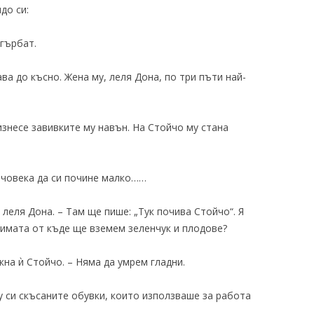
до си:
 гърбат.
а до късно. Жена му, леля Дона, по три пъти най-
изнесе завивките му навън. На Стойчо му стана
 човека да си почине малко……
 леля Дона. – Там ще пише: „Тук почива Стойчо“. Я
 Зимата от къде ще вземем зеленчук и плодове?
икна ѝ Стойчо. – Няма да умрем гладни.
у си скъсаните обувки, които използваше за работа