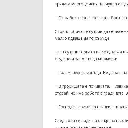
прилага много усилия. Бе чувал от дя
– От работа човек не става богат, а
Стойчо обичаше сутрин да се излежав
малко идваше да го събуди.
Тази сутрин горката не се сдържа и 
студено и започна да мърмори:
– Голям шеф се извъди. Не даваш на
– В гробищата е почивката, – извика
ставай, че има работа в градината.
– Господ се грижи за всички, – подв
След това се надигна от кревата, об
и се затътри сънливо навън.