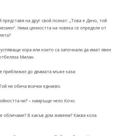
й представя на друг свой познат: „Това е Дичо, той
есмен“. Нима ценността на човека се определя от
ията?
реуспяващи хора или които са започнали да имат явен
 отбеляза Милан.
бе приближил до двамата мъже каза:
 Той ни обича всички еднакво.
тойността ни? – намръщи чело Кочо.
 се обличаме? В какъв дом живеем? Каква кола