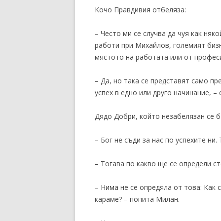
Кочо Правдивия отбеляза:
– Често ми се случва да чуя как няко
работи при Михайлов, големият бизн
мястото на работата или от профес
– Да, но така се представят само п
успех в едно или друго начинание, –
Дядо Добри, който незабелязан се 
– Бог не съди за нас по успехите ни.
– Тогава по какво ще се определи с
– Нима не се опредяла от това: Как
караме? – попита Милан.