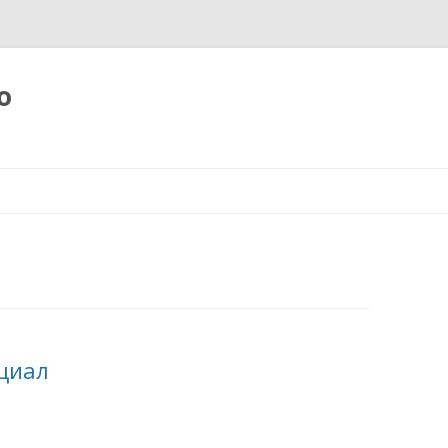
о
Към
съдържанието
циал