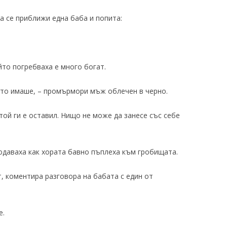
а се приближи една баба и попита:
йто погребваха е много богат.
ето имаше, – промърмори мъж облечен в черно.
 той ги е оставил. Нищо не може да занесе със себе
юдаваха как хората бавно пъплеха към гробищата.
, коментира разговора на бабата с един от
е.