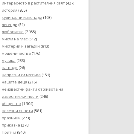
интересното в растителния свят
(427)
история
(955)
кулинарни изненади
(103)
легенди
(51)
любопитно
(7 955)
мисли на глас
(512)
мистерии и загадки
(813)
мошеничества
(176)
музика
(233)
награди
(26)
напрегни си мозъка
(151)
нашите деца
(216)
неизвестни факти от живота на
известни личности
(246)
общество
(1 304)
полезни съвети
(581)
празници
(273)
приказка
(278)
Притчи
(840)