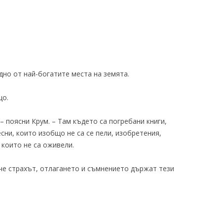
дно от най-богатите места на земята.
що.
– поясни Крум. – Там където са погребани книги,
есни, които изобщо не са се пели, изобретения,
 които не са оживели.
– че страхът, отлагането и съмнението държат тези