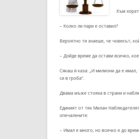
Към хорат
– Колко ли пари е оставил?
Вероятно тя знаеше, че човекът, ко
– Дойде време да остави всичко, ко
Сякаш ѝ каза: „И милиони да е имал,
си в гроба“.
Двама мъже стояха в страни и набл
Единият от тях Милан Наблюдателят
опечалените:
– Имал е много, но всичко е до врем