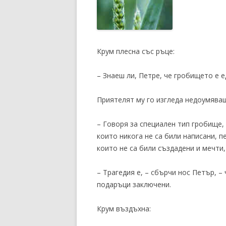
Крум плесна със ръце:
– Знаеш ли, Петре, че гробището е е
Приятелят му го изгледа недоумява
– Говоря за специален тип гробище, 
които никога не са били написани, п
които не са били създадени и мечти,
– Трагедия е, – сбърчи нос Петър, 
подаръци заключени.
Крум въздъхна: