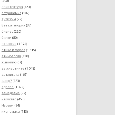
(208)
архитектура
(463)
астрономия
(107)
аутизъм
(29)
Без категория
(37)
бизнес
(220)
билки
(80)
екология
(1 374)
етика и морал
(1 615)
етимология
(120)
живопис
(67)
за животните
(1 048)
за книгата
(165)
защо?
(123)
здраве
(1 322)
земеделие
(97)
изкуство
(455)
Израел
(94)
икономика
(113)