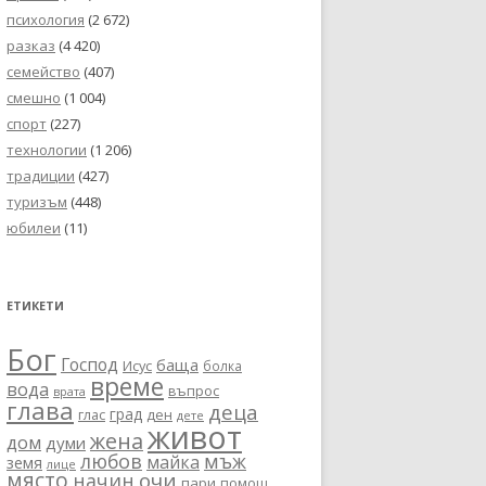
психология
(2 672)
разказ
(4 420)
семейство
(407)
смешно
(1 004)
спорт
(227)
технологии
(1 206)
традиции
(427)
туризъм
(448)
юбилеи
(11)
ЕТИКЕТИ
Бог
Господ
баща
Исус
болка
време
вода
въпрос
врата
глава
деца
град
глас
ден
дете
живот
жена
дом
думи
любов
мъж
майка
земя
лице
място
очи
начин
пари
помощ