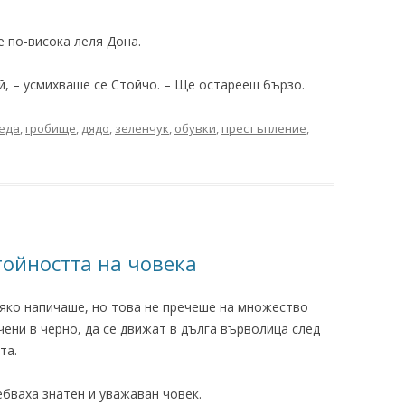
е по-висока леля Дона.
ай, – усмихваше се Стойчо. – Ще остарееш бързо.
еда
,
гробище
,
дядо
,
зеленчук
,
обувки
,
престъпление
,
тойността на човека
яко напичаше, но това не пречеше на множество
чени в черно, да се движат в дълга върволица след
та.
ебваха знатен и уважаван човек.