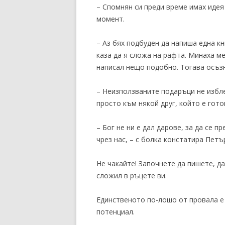
– Спомнян си преди време имах идея 
момент.
– Аз бях подбуден да напиша една кн
каза да я сложа на рафта. Минаха м
написал нещо подобно. Тогава осъзн
– Неизползваните подаръци не избле
просто към някой друг, който е гот
– Бог не ни е дал дарове, за да се 
чрез нас, – с болка констатира Петъ
Не чакайте! Започнете да пишете, да
сложил в ръцете ви.
Единственото по-лошо от провала е 
потенциал.