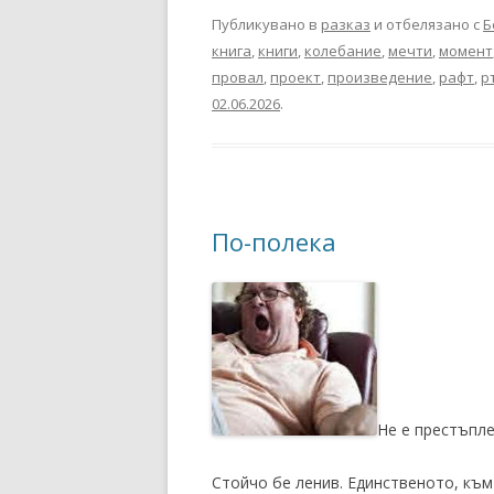
Публикувано в
разказ
и отбелязано с
Б
книга
,
книги
,
колебание
,
мечти
,
момент
провал
,
проект
,
произведение
,
рафт
,
р
02.06.2026
.
По-полека
Не е престъпле
Стойчо бе ленив. Единственото, към 