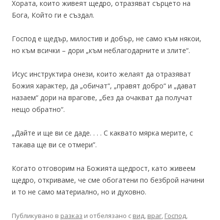
Хората, които живеят щедро, отразяват сърцето на
Бога, Който ги е създал.
Господ е щедър, милостив и добър, не само към някои,
но към всички – дори „към неблагодарните и злите“.
Исус инструктира онези, които желаят да отразяват
Божия характер, да „обичат“, „правят добро“ и „дават
назаем“ дори на врагове, „без да очакват да получат
нещо обратно“.
„Дайте и ще ви се даде. . . . С каквато мярка мерите, с
такава ще ви се отмери”.
Когато отговорим на Божията щедрост, като живеем
щедро, откриваме, че сме обогатени по безброй начини
и то не само материално, но и духовно.
Публикувано в
разказ
и отбелязано с
вид
,
враг
,
Господ
,