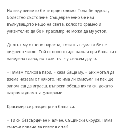
Но изкушението бе твърде голямо. Това бе лудост,
болестно състояние. Същевременно бе най-
вълнуващото нещо на света, колкото срамно и
унизително да бе и Красимир не можа да му устои.
Дългът му отново нарасна, този път сумата бе пет
цифрено число. Той отново отиде разкая при баща си с
наведена глава, но този път чу съвсем друго.
– Нямам толкова пари, – каза баща му. – Бих могъл да
взема назаем от някого, но има ли смисъл? Ти пак ще
започнеш да играеш, въпреки обещанията си, докато
накрая и двамата фалираме.
Красимир се разкрещя на баща си:
– Ти си безсърдечен и алчен. Същински Скрудж. Няма
смисъл повече да говоря с теб.