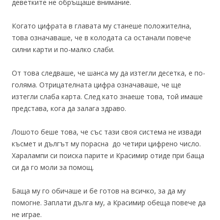
деветките не обръщаше внимание.
Когато цифрата в главата му станеше положителна,
това означаваше, че в колодата са останали повече
силни карти и по-малко слаби.
От това следваше, че шанса му да изтегли десетка, е по-
голяма. Отрицателната цифра означаваше, че ще
изтегли слаба карта. След като знаеше това, той имаше
представа, кога да залага здраво.
Лошото беше това, че със тази своя система не извади
късмет и дългът му порасна до четири цифрено число.
Харалампи си поиска парите и Красимир отиде при баща
си да го моли за помощ.
Баща му го обичаше и бе готов на всичко, за да му
помогне. Заплати дълга му, а Красимир обеща повече да
не играе.