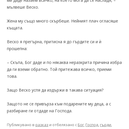
ми даде назаем всичко, на което мога да се насладя, –
мълвеше Веско.
Жена му също много скърбеше. Нейният плач огласяше
къщата.
Веско я прегърна, притисна я до гърдите си и ѝ
прошепна:
– Скъпа, Бог даде и по някаква неразкрита причина избра
да ги вземи обратно. Той притежава всичко, приеми
това.
Защо Веско успя да издържи в такава ситуация?
Защото не се привърза към подарените му деца, а с
разбиране ги отдаде на Господа.
Публикувано в
разказ
и отбелязано с
Бог
,
Господ
,
гърди
,