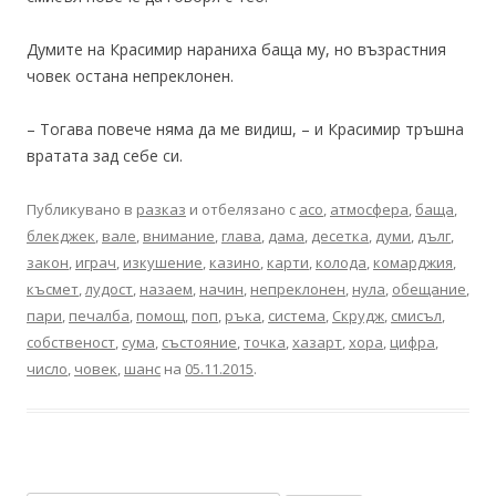
Думите на Красимир нараниха баща му, но възрастния
човек остана непреклонен.
– Тогава повече няма да ме видиш, – и Красимир тръшна
вратата зад себе си.
Публикувано в
разказ
и отбелязано с
асо
,
атмосфера
,
баща
,
блекджек
,
вале
,
внимание
,
глава
,
дама
,
десетка
,
думи
,
дълг
,
закон
,
играч
,
изкушение
,
казино
,
карти
,
колода
,
комарджия
,
късмет
,
лудост
,
назаем
,
начин
,
непреклонен
,
нула
,
обещание
,
пари
,
печалба
,
помощ
,
поп
,
ръка
,
система
,
Скрудж
,
смисъл
,
собственост
,
сума
,
състояние
,
точка
,
хазарт
,
хора
,
цифра
,
число
,
човек
,
шанс
на
05.11.2015
.