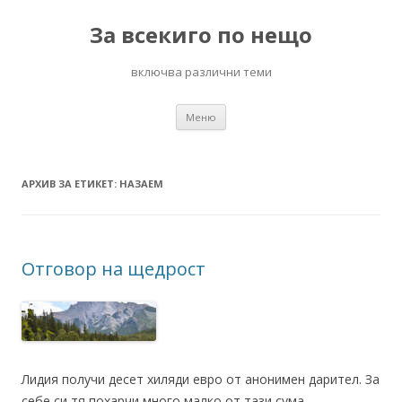
За всекиго по нещо
включва различни теми
Към
Меню
съдържанието
АРХИВ ЗА ЕТИКЕТ:
НАЗАЕМ
Отговор на щедрост
Лидия получи десет хиляди евро от анонимен дарител. За
себе си тя похарчи много малко от тази сума.