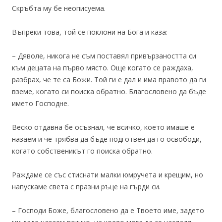
Скръбта му бе неописуема.
Въпреки това, той се поклони на Бога и каза:
– Дяволе, никога не съм поставял привързаността си
към децата на първо място. Още когато се раждаха,
разбрах, че те са Божи. Той ги е дал и има правото да ги
вземе, когато си поиска обратно. Благословено да бъде
името Господне.
Веско отдавна бе осъзнал, че всичко, което имаше е
назаем и че трябва да бъде подготвен да го освободи,
когато собственикът го поиска обратно.
Раждаме се със стиснати малки юмручета и крещим, но
напускаме света с празни ръце на гърди си.
– Господи Боже, благословено да е Твоето име, задето