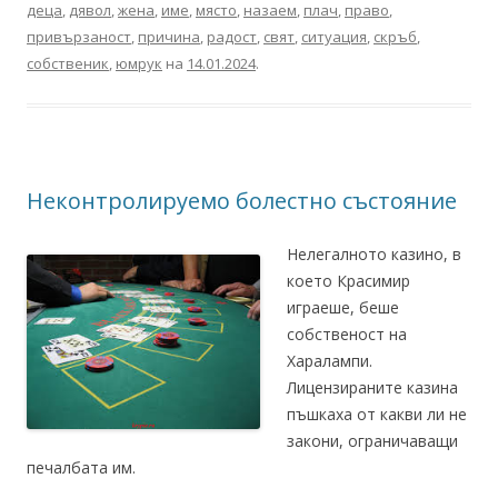
деца
,
дявол
,
жена
,
име
,
място
,
назаем
,
плач
,
право
,
привързаност
,
причина
,
радост
,
свят
,
ситуация
,
скръб
,
собственик
,
юмрук
на
14.01.2024
.
Неконтролируемо болестно състояние
Нелегалното казино, в
което Красимир
играеше, беше
собственост на
Харалампи.
Лицензираните казина
пъшкаха от какви ли не
закони, ограничаващи
печалбата им.