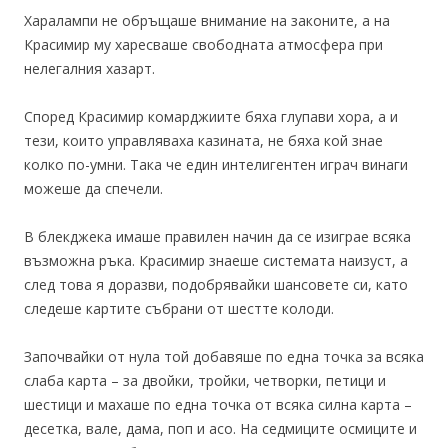
Харалампи не обръщаше внимание на законите, а на
Красимир му харесваше свободната атмосфера при
нелегалния хазарт.
Според Красимир комарджиите бяха глупави хора, а и
тези, които управляваха казината, не бяха кой знае
колко по-умни. Така че един интелигентен играч винаги
можеше да спечели.
В блекджека имаше правилен начин да се изиграе всяка
възможна ръка. Красимир знаеше системата наизуст, а
след това я доразви, подобрявайки шансовете си, като
следеше картите събрани от шестте колоди.
Започвайки от нула той добавяше по една точка за всяка
слаба карта – за двойки, тройки, четворки, петици и
шестици и махаше по една точка от всяка силна карта –
десетка, вале, дама, поп и асо. На седмиците осмиците и