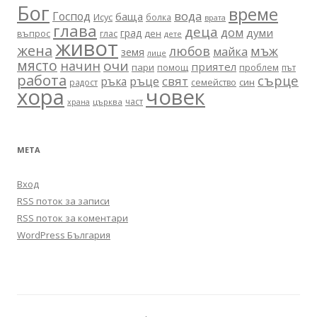
Бог
време
вода
Господ
баща
Исус
болка
врата
глава
деца
дом
думи
град
въпрос
глас
ден
дете
живот
жена
любов
мъж
майка
земя
лице
място
очи
начин
приятел
пари
помощ
проблем
път
работа
сърце
ръце
свят
ръка
син
радост
семейство
хора
човек
част
църква
храна
МЕТА
Вход
RSS поток за записи
RSS поток за коментари
WordPress България