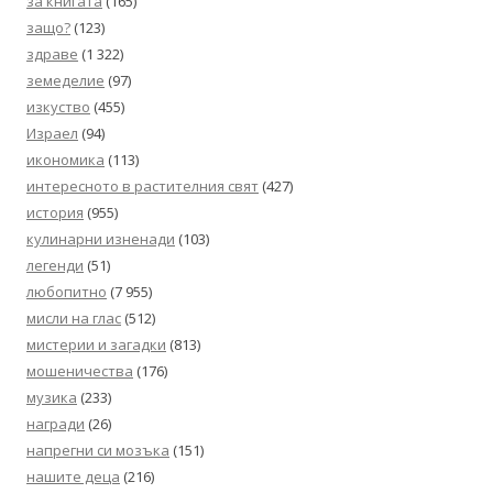
за книгата
(165)
защо?
(123)
здраве
(1 322)
земеделие
(97)
изкуство
(455)
Израел
(94)
икономика
(113)
интересното в растителния свят
(427)
история
(955)
кулинарни изненади
(103)
легенди
(51)
любопитно
(7 955)
мисли на глас
(512)
мистерии и загадки
(813)
мошеничества
(176)
музика
(233)
награди
(26)
напрегни си мозъка
(151)
нашите деца
(216)