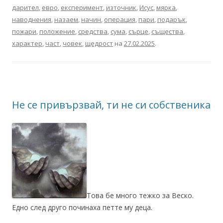
дарител
,
евро
,
експеримент
,
източник
,
Исус
,
мярка
,
наводнения
,
назаем
,
начин
,
операция
,
пари
,
подарък
,
пожари
,
положение
,
средства
,
сума
,
сърце
,
същества
,
характер
,
част
,
човек
,
щедрост
на
27.02.2025
.
Не се привързвай, ти не си собственика
Това бе много тежко за Веско.
Едно след друго починаха петте му деца.