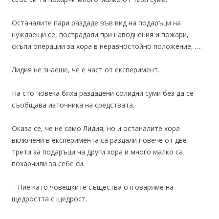
Останалите пари раздаде във вид на подаръци на
нуждаещи се, пострадали при наводнения и пожари,
скъпи операции за хора в неравностойно положение, ….
Лидия не знаеше, че е част от експеримент.
На сто човека бяха раздадени солидни суми без да се
съобщава източника на средствата.
Оказа се, че не само Лидия, но и останалите хора
включени в експеримента са раздали повече от две
трети за подаръци на други хора и много малко са
похарчили за себе си.
– Ние като човешките същества отговаряме на
щедростта с щедрост.