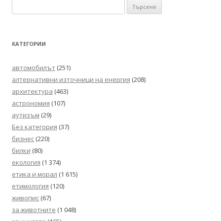
Търсене
за:
КАТЕГОРИИ
автомобилът
(251)
алтернативни източници на енергия
(208)
архитектура
(463)
астрономия
(107)
аутизъм
(29)
Без категория
(37)
бизнес
(220)
билки
(80)
екология
(1 374)
етика и морал
(1 615)
етимология
(120)
живопис
(67)
за животните
(1 048)