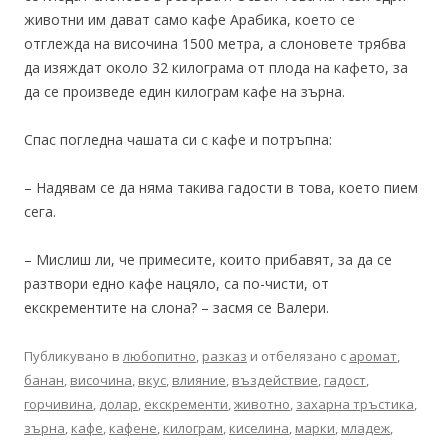
животни им дават само кафе Арабика, което се
отглежда на височина 1500 метра, а слоновете трябва
да изяждат около 32 килограма от плода на кафето, за
да се произведе един килограм кафе на зърна.
Спас погледна чашата си с кафе и потръпна:
– Надявам се да няма такива гадости в това, което пием
сега.
– Мислиш ли, че примесите, които прибавят, за да се
разтвори едно кафе нацяло, са по-чисти, от
екскрементите на слона? – засмя се Валери.
Публикувано в
любопитно
,
разказ
и отбелязано с
аромат
,
банан
,
височина
,
вкус
,
влияние
,
въздействие
,
гадост
,
горчивина
,
долар
,
екскременти
,
животно
,
захарна тръстика
,
зърна
,
кафе
,
кафене
,
килограм
,
киселина
,
марки
,
младеж
,