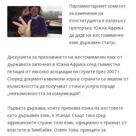
Парламентарният комитет
за изменение на
Конституцията е излязъл с
препоръка. Южна Африка
да даде на жестомимичен
език държавен статус.
Дискусията за признаването на жестомимичен език от
държавата започнал в Южна Африка след съвместна
петиция от няколко асоциации на глухите през 2007 г.
Според документа милиони хора в страната са лишени от
възможността да получават стоки и услуги поради
„невъзможността за комуникация“.
Първата държава, която признава езика на жестовете
като държавен език, е Уганда. Също така сред
африканските страни този език, официално е признат от
властите в Зимбабве. Освен това, принципа за