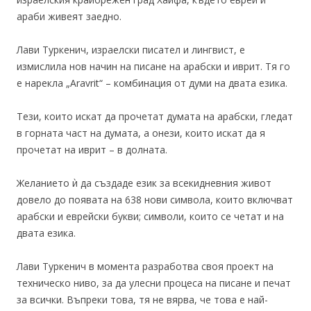
араби живеят заедно.
Лави Туркенич, израелски писател и лингвист, е
измислила нов начин на писане на арабски и иврит. Тя го
е нарекла „Aravrit“ – комбинация от думи на двата езика.
Тези, които искат да прочетат думата на арабски, гледат
в горната част на думата, а онези, които искат да я
прочетат на иврит – в долната.
Желанието ѝ да създаде език за всекидневния живот
довело до появата на 638 нови символа, които включват
арабски и еврейски букви; символи, които се четат и на
двата езика.
Лави Туркенич в момента разработва своя проект на
техническо ниво, за да улесни процеса на писане и печат
за всички. Въпреки това, тя не вярва, че това е най-