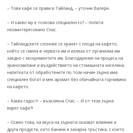
– Това кафе се прави в Тайланд, – уточни Валери.
– И какво му е толкова специалното? – попита
незаинтересовано Спас.
– Тайландските слонове се хранят с плода на кафето,
който се смила в червата им и излиза от организма им
заедно с екскрементите им. Благодарение на процеса на
храносмилане и въздействието на стомашната киселина,
напитката от обработените по този начин зърна има
специален богат и мек аромат без обичайната горчивина
на кафето.
– Каква гадост! – възкликна Спас. – И от тези зърна
варят кафе?!
– Освен това, на вкуса на зърната оказват влияние и
други продукти, като банани и захарна тръстика, с които