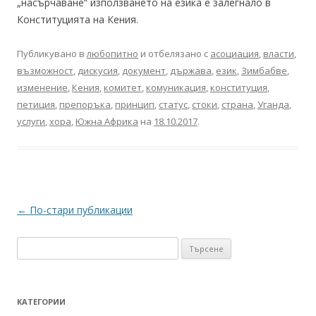
„насърчаване“ използването на езика е залегнало в
Конституцията на Кения.
Публикувано в
любопитно
и отбелязано с
асоциация
,
власти
,
възможност
,
дискусия
,
документ
,
държава
,
език
,
Зимбабве
,
изменение
,
Кения
,
комитет
,
комуникация
,
конституция
,
петиция
,
препоръка
,
принцип
,
статус
,
стоки
,
страна
,
Уганда
,
услуги
,
хора
,
Южна Африка
на
18.10.2017
.
Навигация
←
По-стари публикации
в
Търсене
публикациите
за:
КАТЕГОРИИ