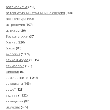
автомобилът
(251)
алтернативни източници на енергия
(208)
архитектура
(463)
астрономия
(107)
аутизъм
(29)
Без категория
(37)
бизнес
(220)
билки
(80)
екология
(1 374)
етика и морал
(1 615)
етимология
(120)
живопис
(67)
за животните
(1 048)
за книгата
(165)
защо?
(123)
здраве
(1 322)
земеделие
(97)
изкуство
(455)