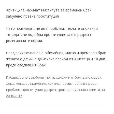
Критиците наричат ​​Института за временен брак
забулено правна проституция.
Като признават, че има проблем, техните опоненти
твърдят, че подобна проституцията е в разрез с
религиозните норми.
След приключване на обичайния, макар и временен брак,
жената е длъжна да изчака период от 4 месеца и 10 дни
преди следващия брак.
Публикувано в
любопитно
,
традиции
и отбелязано с
брак
,
деца
,
жена
,
задължения
,
критик
,
норми
,
период
,
права
,
проблем
,
проституция
,
разрез
,
срок
,
съпруг
,
съюз
,
шиити
на
20.10.2017
.