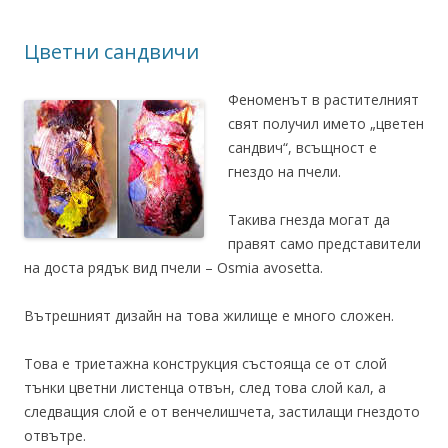
Цветни сандвичи
Феноменът в растителният
свят получил името „цветен
сандвич“, всъщност е
гнездо на пчели.
Такива гнезда могат да
правят само представители
на доста рядък вид пчели – Osmia avosetta.
Вътрешният дизайн на това жилище е много сложен.
Това е триетажна конструкция състояща се от слой
тънки цветни листенца отвън, след това слой кал, а
следващия слой е от венчелишчета, застилащи гнездото
отвътре.