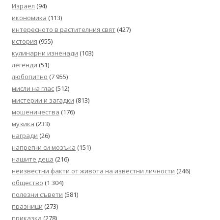
Израел
(94)
икономика
(113)
интересното в растителния свят
(427)
история
(955)
кулинарни изненади
(103)
легенди
(51)
любопитно
(7 955)
мисли на глас
(512)
мистерии и загадки
(813)
мошеничества
(176)
музика
(233)
награди
(26)
напрегни си мозъка
(151)
нашите деца
(216)
неизвестни факти от живота на известни личности
(246)
общество
(1 304)
полезни съвети
(581)
празници
(273)
приказка
(278)