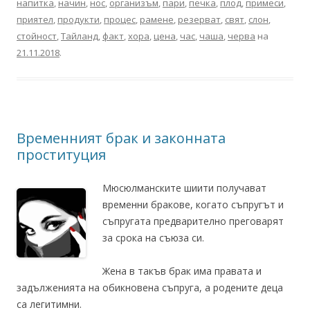
напитка
,
начин
,
нос
,
организъм
,
пари
,
печка
,
плод
,
примеси
,
приятел
,
продукти
,
процес
,
рамене
,
резерват
,
свят
,
слон
,
стойност
,
Тайланд
,
факт
,
хора
,
цена
,
час
,
чаша
,
черва
на
21.11.2018
.
Временният брак и законната
проституция
Мюсюлманските шиити получават
временни бракове, когато съпругът и
съпругата предварително преговарят
за срока на съюза си.
Жена в такъв брак има правата и
задълженията на обикновена съпруга, а родените деца
са легитимни.