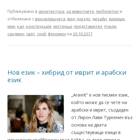
Публикувано в
архитектура
,
за животните
,
любопитно
и
отбелязано с
венчелишчета
,
вид
,
гнездо
,
дизайн
,
жилище
,
име
,
кал
,
конструкция
,
листенца
,
представител
,
пчели
,
сандвич
,
свят
,
слой
,
феномен
на
20.10.2017
.
Нов език – хибрид от иврит и арабски
език
„Aravrit“ е нов писмен език,
който може да се чете на
арабски и иврит, създаден
от Лирон Лави Туркенич въз
основа на двата
съществуващи езици в
израелския крайбрежен град Хайфа, където евреи и