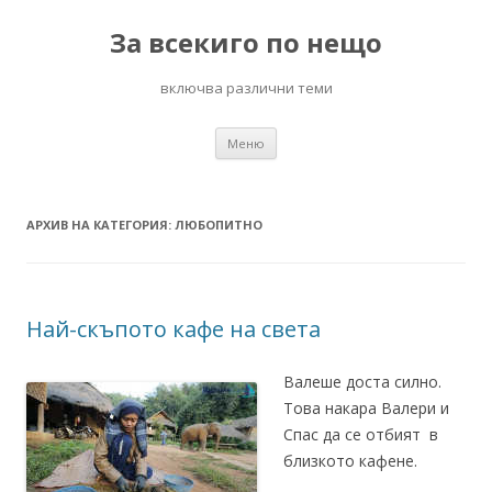
За всекиго по нещо
включва различни теми
Към
Меню
съдържанието
АРХИВ НА КАТЕГОРИЯ:
ЛЮБОПИТНО
Най-скъпото кафе на света
Валеше доста силно.
Това накара Валери и
Спас да се отбият в
близкото кафене.