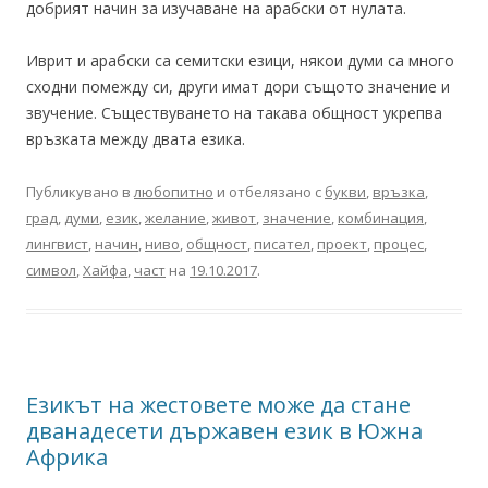
добрият начин за изучаване на арабски от нулата.
Иврит и арабски са семитски езици, някои думи са много
сходни помежду си, други имат дори същото значение и
звучение. Съществуването на такава общност укрепва
връзката между двата езика.
Публикувано в
любопитно
и отбелязано с
букви
,
връзка
,
град
,
думи
,
език
,
желание
,
живот
,
значение
,
комбинация
,
лингвист
,
начин
,
ниво
,
общност
,
писател
,
проект
,
процес
,
символ
,
Хайфа
,
част
на
19.10.2017
.
Езикът на жестовете може да стане
дванадесети държавен език в Южна
Африка