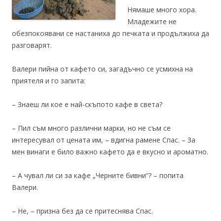
Нямаше много хора.
Младежите не
обезпокоявани се настаниха до печката и продължиха да
разговарят.
Валери пийна от кафето си, загадъчно се усмихна на
приятеля и го запита:
– Знаеш ли кое е най-скъпото кафе в света?
– Пил съм много различни марки, но не съм се
интересувал от цената им, – вдигна рамене Спас. – За
мен винаги е било важно кафето да е вкусно и ароматно.
– А чувал ли си за кафе „Черните бивни“? – попита
Валери.
– Не, – призна без да се притеснява Спас.