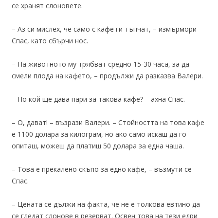
се хранят слоновете.
– Аз си мислех, че само с кафе ги тъпчат, – измърмори
Спас, като сбърчи нос.
– На животното му трябват средно 15-30 часа, за да
смели плода на кафето, – продължи да разказва Валери.
– Но кой ще дава пари за такова кафе? – ахна Спас.
– О, дават! – възрази Валери. – Стойността на това кафе
е 1100 долара за килограм, но ако само искаш да го
опиташ, можеш да платиш 50 долара за една чаша.
– Това е прекалено скъпо за едно кафе, – възмути се
Спас.
– Цената се дължи на факта, че не е толкова евтино да
се гледат слонове в резерват. Освен това на тези едри