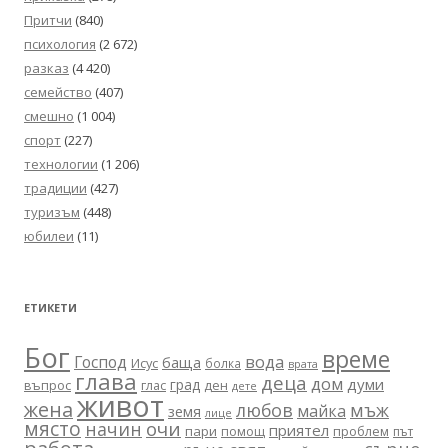
Притчи
(840)
психология
(2 672)
разказ
(4 420)
семейство
(407)
смешно
(1 004)
спорт
(227)
технологии
(1 206)
традиции
(427)
туризъм
(448)
юбилеи
(11)
ЕТИКЕТИ
Бог
време
вода
Господ
баща
Исус
болка
врата
глава
деца
дом
думи
град
въпрос
глас
ден
дете
живот
жена
любов
мъж
майка
земя
лице
място
очи
начин
приятел
пари
помощ
проблем
път