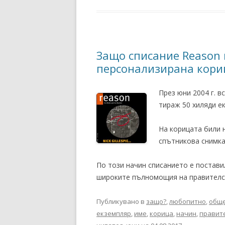
Защо списание Reason 
персонализирана кориц
През юни 2004 г. в
тираж 50 хиляди е
На корицата били 
спътникова снимка
По този начин списанието е постави
широките пълномощия на правителст
Публикувано в
защо?
,
любопитно
,
обще
екземпляр
,
име
,
корица
,
начин
,
правит