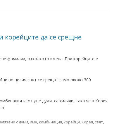
 корейците да се срещне
ече фамилии, отколкото имена. При корейците е
йци по целия свят се срещат само около 300
омбинацията от две думи, са хиляди, така че в Корея
но.
елязано с
думи
,
име
,
комбинация
,
корейци
,
Корея
,
свят
,