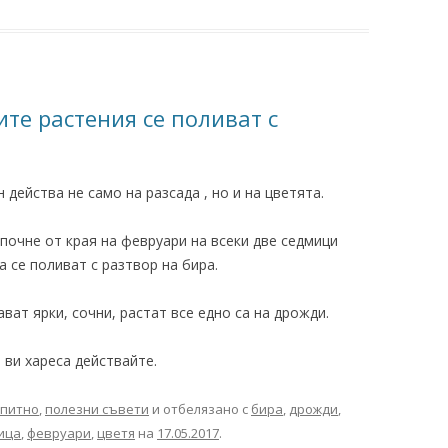
те растения се поливат с
 действа не само на разсада , но и на цветята.
апочне от края на февруари на всеки две седмици
а се поливат с разтвор на бира.
ват ярки, сочни, растат все едно са на дрожди.
 ви хареса действайте.
питно
,
полезни съвети
и отбелязано с
бира
,
дрожди
,
ица
,
февруари
,
цветя
на
17.05.2017
.