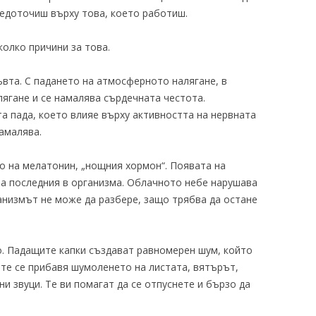
редоточиш върху това, което работиш.
олко причини за това.
ъвта. С падането на атмосферното налягане, в
ягане и се намалява сърдечната честота.
а пада, което влияе върху активността на нервната
амалява.
о на мелатонин, „нощния хормон“. Появата на
а последния в организма. Облачното небе нарушава
анизмът не може да разбере, защо трябва да остане
. Падащите капки създават равномерен шум, който
те се прибавя шумоленето на листата, вятърът,
и звуци. Те ви помагат да се отпуснете и бързо да