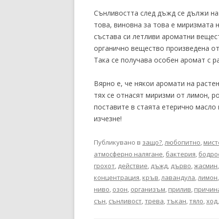
Сънливостта след дъжд се дължи на
това, виновна за това е миризмата н
състава си летливи ароматни вещест
органично вещество произведена от 
Така се получава особен аромат с р
Вярно е, че някои аромати на расте
тях се отнасят миризми от лимон, р
поставите в стаята етерично масло 
изчезне!
Публикувано в
защо?
,
любопитно
,
мист
атмосферно налягане
,
бактерия
,
бодро
грохот
,
действие
,
дъжд
,
дърво
,
жасмин
концентрация
,
кръв
,
лавандула
,
лимон
ниво
,
озон
,
организъм
,
прилив
,
причин
сън
,
сънливост
,
трева
,
тъкан
,
тяло
,
ход