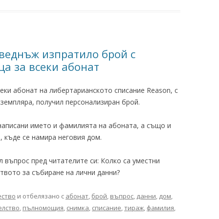
веднъж изпратило брой с
а за всеки абонат
секи абонат на либертарианското списание Reason, с
кземпляра, получил персонализиран брой.
написани името и фамилията на абоната, а също и
, къде се намира неговия дом.
л въпрос пред читателите си: Колко са уместни
вото за събиране на лични данни?
ство
и отбелязано с
абонат
,
брой
,
въпрос
,
данни
,
дом
,
елство
,
пълномощия
,
снимка
,
списание
,
тираж
,
фамилия
,