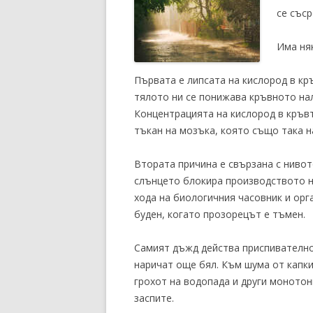
се със
Има няк
Първата е липсата на кислород в кр
тялото ни се понижава кръвното нал
Концентрацията на кислород в кръвт
тъкан на мозъка, която също така н
Втората причина е свързана с нивот
слънцето блокира производството н
хода на биологичния часовник и орг
буден, когато прозорецът е тъмен.
Самият дъжд действа приспивателно
наричат още бял. Към шума от капки
грохот на водопада и други монотонн
заспите.