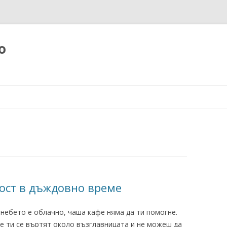
о
Към
съдържанието
ост в дъждовно време
 небето е облачно, чаша кафе няма да ти помогне.
е ти се въртят около възглавницата и не можеш да