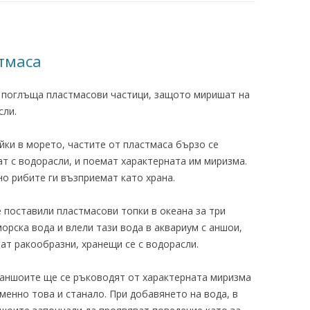
тмаса
 поглъща пластмасови частици, защото миришат на
сли.
йки в морето, частите от пластмаса бързо се
ат с водорасли, и поемат характерната им миризма.
но рибите ги възприемат като храна.
е поставили пластмасови топки в океана за три
морска вода и влели тази вода в аквариум с аншои,
ват ракообразни, хранещи се с водорасли.
аншоите ще се ръководят от характерната миризма
Именно това и станало. При добавянето на вода, в