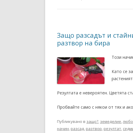
Защо разсадът и стайни
разтвор на бира
Този начин
Като се з
растеният
Резултата е невероятен. Цветята ста
Пробвайте само с някои от тях и ако
Публикувано в
защо?
,
земеделие
,
любо
начин
,
разсад
,
разтвор
,
резултат
,
седм