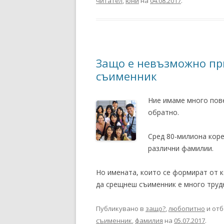
читател
,
юни
на
04.08.2017
.
Защо е невъзможно при
съименник
Ние имаме много пов
обратно.
Сред 80-милиона коре
различни фамилии.
Но имената, които се формират от к
да срещнеш съименник е много труд
Публикувано в
защо?
,
любопитно
и отб
съименник
,
фамилия
на
05.07.2017
.