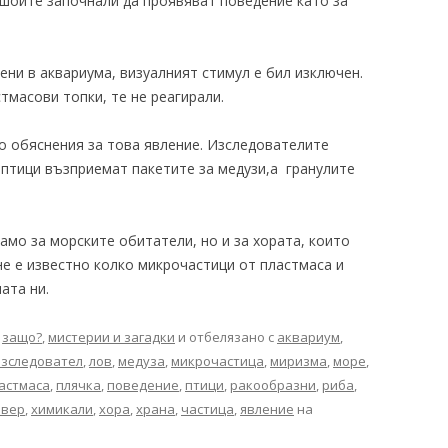
ншоите започнали да проявяват поведение като за
ени в аквариума, визуалният стимул е бил изключен.
тмасови топки, те не реагирали.
о обяснения за това явление. Изследователите
 птици възприемат пакетите за медузи,а гранулите
амо за морските обитатели, но и за хората, които
е е известно колко микрочастици от пластмаса и
ата ни.
,
защо?
,
мистерии и загадки
и отбелязано с
аквариум
,
изследовател
,
лов
,
медуза
,
микрочастица
,
миризма
,
море
,
астмаса
,
плячка
,
поведение
,
птици
,
ракообразни
,
риба
,
йвер
,
химикали
,
хора
,
храна
,
частица
,
явление
на