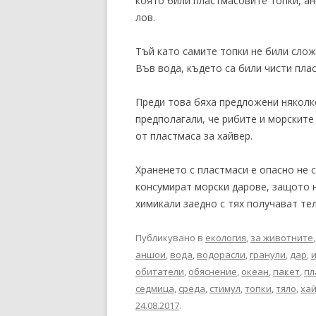
която били пластмасовите топки, а
лов.
Тъй като самите топки не били слож
Във вода, където са били чисти плас
Преди това бяха предложени няколк
предполагали, че рибите и морските
от пластмаса за хайвер.
Храненето с пластмаси е опасно не с
консумират морски дарове, защото н
химикали заедно с тях получават тел
Публикувано в
екология
,
за животните
аншои
,
вода
,
водорасли
,
гранули
,
дар
,
обитатели
,
обяснение
,
океан
,
пакет
,
пл
седмица
,
среда
,
стимул
,
топки
,
тяло
,
ха
24.08.2017
.