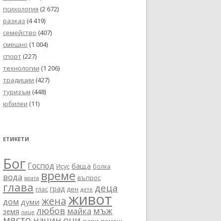
психология
(2 672)
разказ
(4 419)
семейство
(407)
смешно
(1 004)
спорт
(227)
технологии
(1 206)
традиции
(427)
туризъм
(448)
юбилеи
(11)
ЕТИКЕТИ
Бог
Господ
баща
Исус
болка
време
вода
въпрос
врата
глава
деца
град
глас
ден
дете
живот
жена
дом
думи
любов
мъж
майка
земя
лице
място
очи
начин