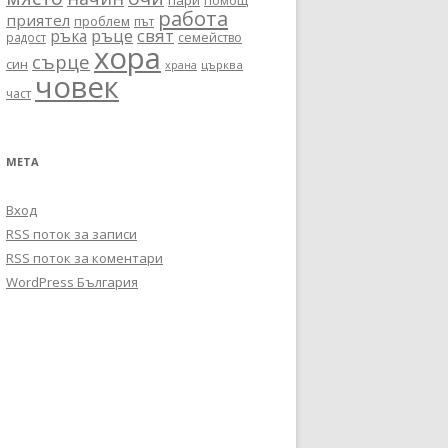
пари
помощ
работа
приятел
проблем
път
ръце
свят
ръка
радост
семейство
хора
сърце
син
църква
храна
човек
част
МЕТА
Вход
RSS поток за записи
RSS поток за коментари
WordPress България