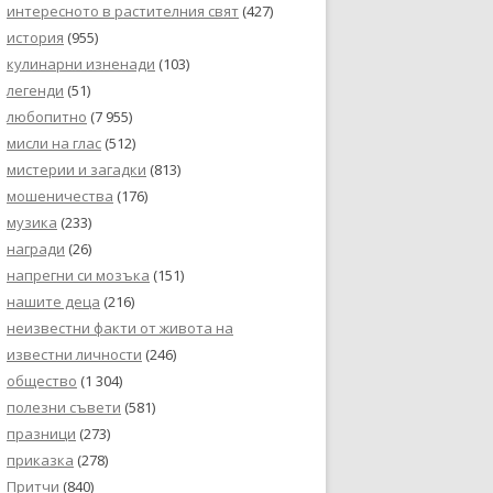
интересното в растителния свят
(427)
история
(955)
кулинарни изненади
(103)
легенди
(51)
любопитно
(7 955)
мисли на глас
(512)
мистерии и загадки
(813)
мошеничества
(176)
музика
(233)
награди
(26)
напрегни си мозъка
(151)
нашите деца
(216)
неизвестни факти от живота на
известни личности
(246)
общество
(1 304)
полезни съвети
(581)
празници
(273)
приказка
(278)
Притчи
(840)