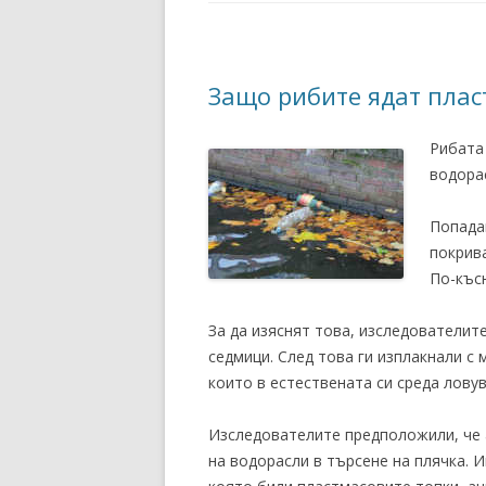
Защо рибите ядат плас
Рибата
водора
Попада
покрив
По-къс
За да изяснят това, изследователит
седмици. След това ги изплакнали с 
които в естествената си среда лову
Изследователите предположили, че 
на водорасли в търсене на плячка. 