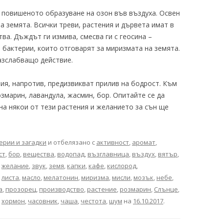
 повишеното образуване на озон във въздуха. Освен
а земята. Всички треви, растения и дървета имат в
ва. Дъждът ги измива, смесва ги с геосина –
бактерии, които отговарят за миризмата на земята.
азслабващо действие.
ния, напротив, предизвикват прилив на бодрост. Към
озмарин, лавандула, жасмин, бор. Опитайте се да
на някои от тези растения и желанието за сън ще
ерии и загадки
и отбелязано с
активност
,
аромат
,
ст
,
бор
,
вещества
,
водопад
,
възглавница
,
въздух
,
вятър
,
,
желание
,
звук
,
земя
,
капки
,
кафе
,
кислород
,
,
листа
,
масло
,
мелатонин
,
миризма
,
мисли
,
мозък
,
небе
,
а
,
прозорец
,
производство
,
растение
,
розмарин
,
Слънце
,
,
хормон
,
часовник
,
чаша
,
честота
,
шум
на
16.10.2017
.