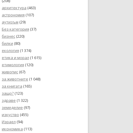
(208)
архитектура
(463)
астрономия
(107)
аутизъм
(29)
Без категория
(37)
бизнес
(220)
билки
(80)
екология
(1 374)
етика и морал
(1 615)
етимология
(120)
живопис
(67)
за животните
(1 048)
за книгата
(165)
защо?
(123)
здраве
(1 322)
земеделие
(97)
изкуство
(455)
Израел
(94)
икономика
(113)