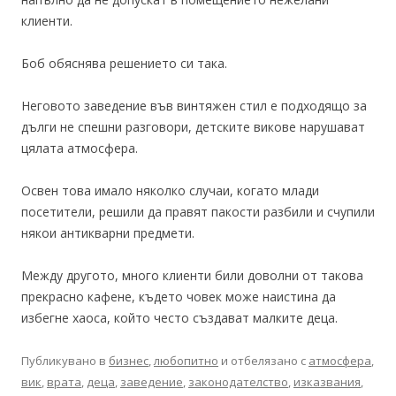
клиенти.
Боб обяснява решението си така.
Неговото заведение във винтяжен стил е подходящо за
дълги не спешни разговори, детските викове нарушават
цялата атмосфера.
Освен това имало няколко случаи, когато млади
посетители, решили да правят пакости разбили и счупили
някои антикварни предмети.
Между другото, много клиенти били доволни от такова
прекрасно кафене, където човек може наистина да
избегне хаоса, който често създават малките деца.
Публикувано в
бизнес
,
любопитно
и отбелязано с
атмосфера
,
вик
,
врата
,
деца
,
заведение
,
законодателство
,
изказвания
,