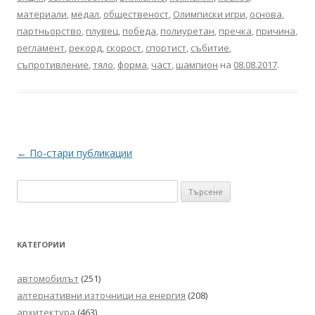
материали
,
медал
,
общественост
,
Олимписки игри
,
основа
,
партньорство
,
плувец
,
победа
,
полиуретан
,
пречка
,
причина
,
регламент
,
рекорд
,
скорост
,
спортист
,
събитие
,
съпротивление
,
тяло
,
форма
,
част
,
шампион
на
08.08.2017
.
Навигация
←
По-стари публикации
в
Търсене
публикациите
за:
КАТЕГОРИИ
автомобилът
(251)
алтернативни източници на енергия
(208)
архитектура
(463)