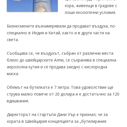
хора, живеещи в градове с
лоши екологични условия.
Бизнесмените възнамерявали да продават въздуха, по-
специално в Индия и Китай, както и в други части на
света.
Съобщава се, че въздухът, събран от различни места
близо до швейцарските Алпи, се съхранява в специална
аерозолна кутия и се продава заедно с кислородна
маска.
Обемът на бутилката е 7 литра. Това удоволствие ще
струва малко повече от 20 долара и е достатъчно за 120
вдишвания.
Директорът на стартъпа Дани Уър е признал, че за
хората в Швейцария концепцията за „бутилирания