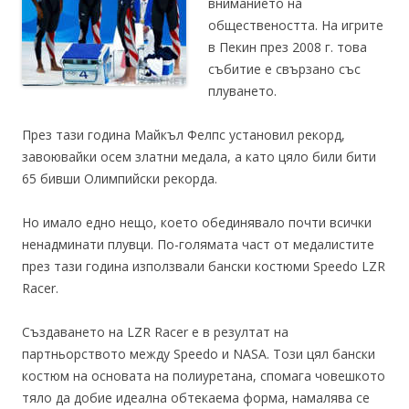
вниманието на
обществеността. На игрите
в Пекин през 2008 г. това
събитие е свързано със
плуването.
През тази година Майкъл Фелпс установил рекорд,
завоювайки осем златни медала, а като цяло били бити
65 бивши Олимпийски рекорда.
Но имало едно нещо, което обединявало почти всички
ненадминати плувци. По-голямата част от медалистите
през тази година използвали бански костюми Speedo LZR
Racer.
Създаването на LZR Racer е в резултат на
партньорството между Speedo и NASA. Този цял бански
костюм на основата на полиуретана, спомага човешкото
тяло да добие идеална обтекаема форма, намалява се