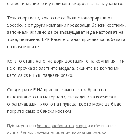
съпротивлението и увеличава скоростта на плуването.
Тези спортисти, които не са били спонсорирани от
Speedo, а от други компании продаващи бански костюми,
започнали активно да се възмущават и да настояват на
това, че именно LZR Racer е станал причина за победата
на шампионите.
Когато стана ясно, че дори доставките на компания TYR
не е пречка за златните медала, акциите на компании
като Asics и TYR, паднали рязко.
След игрите FINA прие регламент за забрана на
използването на материали, създадени за космоса и
ограничаващи тялото на плувеца, което може да бъде
покрито само с бански костюм.
Публикувано в
бизнес
,
любопитно
,
спорт
и отбелязано с
акция
,
бански костюм
,
внимание
,
компания
,
космос
,