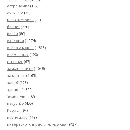
астрономия
(107)
аутизъм
(29)
Без категория
(37)
бизнес
(220)
билки
(80)
екология
(1 374)
етика и морал
(1 615)
етимология
(120)
живопис
(67)
за животните
(1 048)
за книгата
(165)
защо?
(123)
здраве
(1 322)
земеделие
(97)
изкуство
(455)
Израел
(94)
икономика
(113)
интересното в растителния свят
(427)