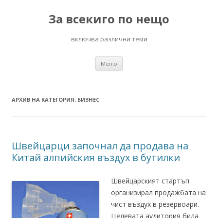
За всекиго по нещо
включва различни теми
Към
Меню
съдържанието
АРХИВ НА КАТЕГОРИЯ:
БИЗНЕС
Швейцарци започнал да продава на
Китай алпийския въздух в бутилки
Швейцарският стартъп
организирал продажбата на
чист въздух в резервоари.
Целевата аудитория била