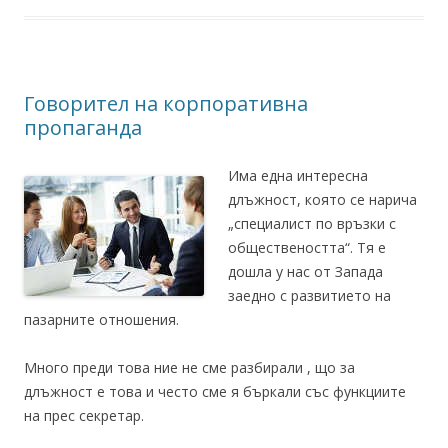
Говорител на корпоративна
пропаганда
Има една интересна
длъжност, която се нарича
„специалист по връзки с
обществеността“. Тя е
дошла у нас от Запада
заедно с развитието на
пазарните отношения.
Много преди това ние не сме разбирали , що за
длъжност е това и често сме я бъркали със функциите
на прес секретар.