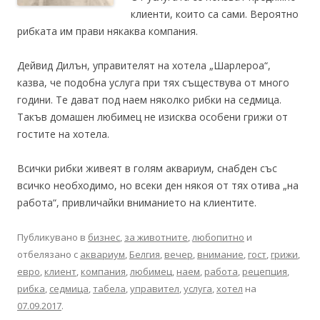
клиенти, които са сами. Вероятно
рибката им прави някаква компания.
Дейвид Дилън, управителят на хотела „Шарлероа“,
казва, че подобна услуга при тях съществува от много
години. Те дават под наем няколко рибки на седмица.
Такъв домашен любимец не изисква особени грижи от
гостите на хотела.
Всички рибки живеят в голям аквариум, снабден със
всичко необходимо, но всеки ден някоя от тях отива „на
работа“, привличайки вниманието на клиентите.
Публикувано в
бизнес
,
за животните
,
любопитно
и
отбелязано с
аквариум
,
Белгия
,
вечер
,
внимание
,
гост
,
грижи
,
евро
,
клиент
,
компания
,
любимец
,
наем
,
работа
,
рецепция
,
рибка
,
седмица
,
табела
,
управител
,
услуга
,
хотел
на
07.09.2017
.