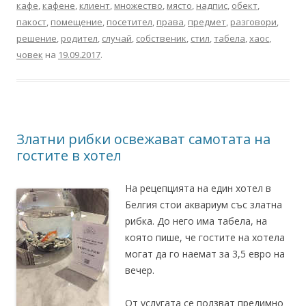
кафе
,
кафене
,
клиент
,
множество
,
място
,
надпис
,
обект
,
пакост
,
помещение
,
посетител
,
права
,
предмет
,
разговори
,
решение
,
родител
,
случай
,
собственик
,
стил
,
табела
,
хаос
,
човек
на
19.09.2017
.
Златни рибки освежават самотата на
гостите в хотел
На рецепцията на един хотел в
Белгия стои аквариум със златна
рибка. До него има табела, на
която пише, че гостите на хотела
могат да го наемат за 3,5 евро на
вечер.
От услугата се ползват предимно