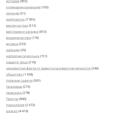
история
(955)
кулинарни изненади
(103)
легенди
(51)
любопитно
(7 955)
мисли на глас
(512)
мистерии и загадки
(813)
мошеничества
(176)
музика
(233)
награди
(26)
напрегни си мозъка
(151)
нашите деца
(216)
неизвестни факти от живота на известни личности
(246)
общество
(1 304)
полезни съвети
(581)
празници
(273)
приказка
(278)
Притчи
(840)
психология
(2 672)
разказ
(4 419)