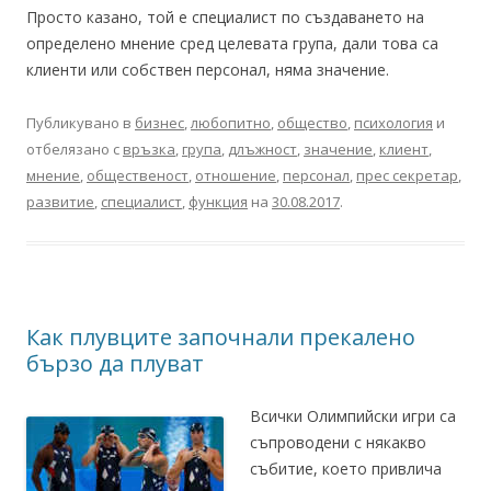
Просто казано, той е специалист по създаването на
определено мнение сред целевата група, дали това са
клиенти или собствен персонал, няма значение.
Публикувано в
бизнес
,
любопитно
,
общество
,
психология
и
отбелязано с
връзка
,
група
,
длъжност
,
значение
,
клиент
,
мнение
,
общественост
,
отношение
,
персонал
,
прес секретар
,
развитие
,
специалист
,
функция
на
30.08.2017
.
Как плувците започнали прекалено
бързо да плуват
Всички Олимпийски игри са
съпроводени с някакво
събитие, което привлича