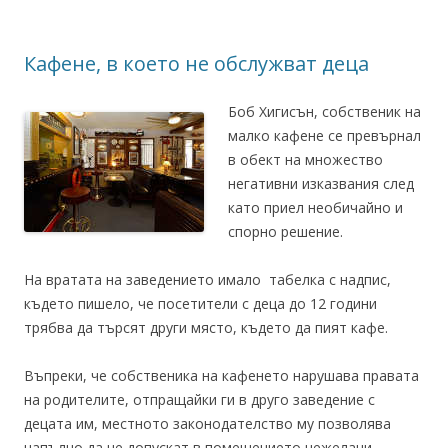
Кафене, в което не обслужват деца
Боб Хигисън, собственик на
малко кафене се превърнал
в обект на множество
негативни изказвания след
като приел необичайно и
спорно решение.
На вратата на заведението имало табелка с надпис,
където пишело, че посетители с деца до 12 години
трябва да търсят други място, където да пият кафе.
Въпреки, че собственика на кафенето нарушава правата
на родителите, отпращайки ги в друго заведение с
децата им, местното законодателство му позволява
напълно да не допускат в помещението нежелани