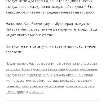
въздух“ изглежда странна, защото “ да дишат чистия
въздух, това е ежедневния въздух, който дишат“. Ето
защо, аерозолите не са предназначени за швейцарски.
Например, Китай вече купува „бутилиран въздух“ от
Канада и Австралия, така че швейцарските продукти ще
бъдат много търсени от тях.
Китайците вече са изкупили първата партида „лечебни
аерозоли“.
Публикувано в
бизнес
,
любопитно
и отбелязано с
Австралия
,
аерозоли
,
Алпи
,
аудитория
,
бизнесмен
,
бутилка
,
вдишвания
,
въздух
,
град
,
директор
,
Индия
,
Канада
,
Китай
,
концепция
,
кутия
,
маска
,
места
,
обем
,
партида
,
продажба
,
продукти
,
резевоар
,
свят
,
стартъп
,
удоволствие
,
условия
,
хора
,
част
,
Швейцария
на
28.09.2017
.