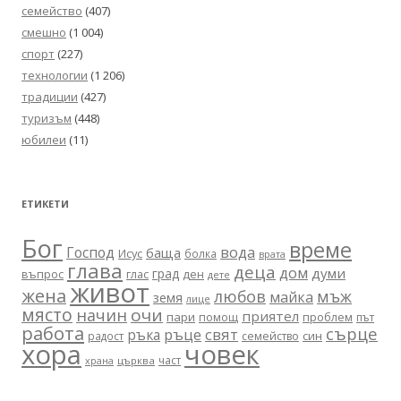
семейство
(407)
смешно
(1 004)
спорт
(227)
технологии
(1 206)
традиции
(427)
туризъм
(448)
юбилеи
(11)
ЕТИКЕТИ
Бог
време
вода
Господ
баща
Исус
болка
врата
глава
деца
дом
думи
град
въпрос
глас
ден
дете
живот
жена
любов
мъж
майка
земя
лице
място
очи
начин
приятел
пари
помощ
проблем
път
работа
сърце
ръце
свят
ръка
син
радост
семейство
хора
човек
част
църква
храна