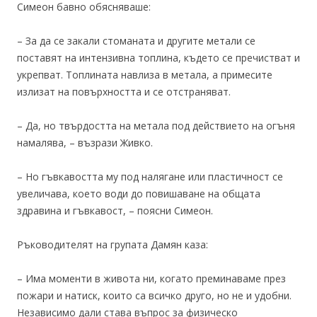
Симеон бавно обясняваше:
– За да се закали стоманата и другите метали се
поставят на интензивна топлина, където се пречистват и
укрепват. Топлината навлиза в метала, а примесите
излизат на повърхността и се отстраняват.
– Да, но твърдостта на метала под действието на огъня
намалява, – възрази Живко.
– Но гъвкавостта му под налягане или пластичност се
увеличава, което води до повишаване на общата
здравина и гъвкавост, – поясни Симеон.
Ръководителят на групата Дамян каза:
– Има моменти в живота ни, когато преминаваме през
пожари и натиск, които са всичко друго, но не и удобни.
Независимо дали става въпрос за физическо