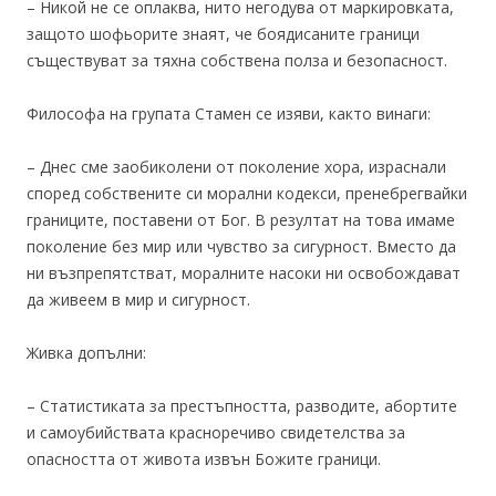
– Никой не се оплаква, нито негодува от маркировката,
защото шофьорите знаят, че боядисаните граници
съществуват за тяхна собствена полза и безопасност.
Философа на групата Стамен се изяви, както винаги:
– Днес сме заобиколени от поколение хора, израснали
според собствените си морални кодекси, пренебрегвайки
границите, поставени от Бог. В резултат на това имаме
поколение без мир или чувство за сигурност. Вместо да
ни възпрепятстват, моралните насоки ни освобождават
да живеем в мир и сигурност.
Живка допълни:
– Статистиката за престъпността, разводите, абортите
и самоубийствата красноречиво свидетелства за
опасността от живота извън Божите граници.