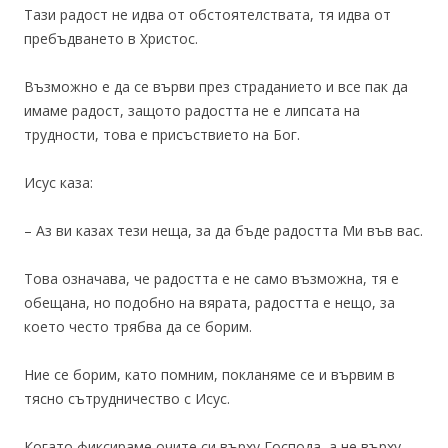
Тази радост не идва от обстоятелствата, тя идва от
пребъдването в Христос.
Възможно е да се върви през страданието и все пак да
имаме радост, защото радостта не е липсата на
трудности, това е присъствието на Бог.
Исус каза:
– Аз ви казах тези неща, за да бъде радостта Ми във вас.
Това означава, че радостта е не само възможна, тя е
обещана, но подобно на вярата, радостта е нещо, за
което често трябва да се борим.
Ние се борим, като помним, покланяме се и вървим в
тясно сътрудничество с Исус.
Когато фиксираме очите си върху Господа, а не върху