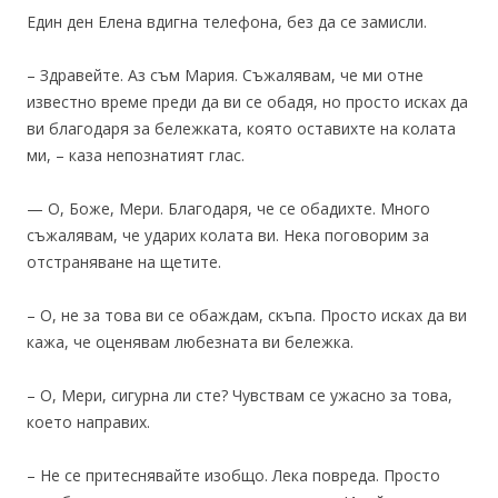
Един ден Елена вдигна телефона, без да се замисли.
– Здравейте. Аз съм Мария. Съжалявам, че ми отне
известно време преди да ви се обадя, но просто исках да
ви благодаря за бележката, която оставихте на колата
ми, – каза непознатият глас.
— О, Боже, Мери. Благодаря, че се обадихте. Много
съжалявам, че ударих колата ви. Нека поговорим за
отстраняване на щетите.
– О, не за това ви се обаждам, скъпа. Просто исках да ви
кажа, че оценявам любезната ви бележка.
– О, Мери, сигурна ли сте? Чувствам се ужасно за това,
което направих.
– Не се притеснявайте изобщо. Лека повреда. Просто