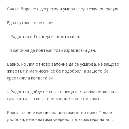
Лия се бореше с депресия и умора след тежка операция.
Една сутрин тя четеше:
– Радостта в Господа е твоята сила.
Тя започна да повтаря този израз всеки ден.
Бавно, но Лия отново започна да се усмихва, не защото
животът ѝ магически се бе подобрил, а защото бе
преоткрила котвата си.
– Радостта дойде не когато нещата станаха по-лесни –
каза си тя, – а когато осъзнах, че не съм сама.
Радостта не е емоция на повърхностно ниво. Това е
дълбока, непоклатима увереност в характера на Бог.