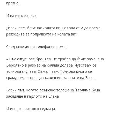
празно.
И на него написа:
„Извинете, блъснах колата ви. Готова съм да поема
разходите за поправката на колата ви“.
Следваше име и телефонен номер.
– Със сигурност бронята ще трябва да бъде заменена.
Вероятно в размер на хиляда долара. Чувствам се
толкова глупава. Съжалявам. Толкова много се
срамувам, – горещи сълзи щипеха очите на Елена.
Всеки път, когато звънеше телефона ѝ голяма буца
засядаше в гърлото на Елена.
Изминаха няколко седмици.