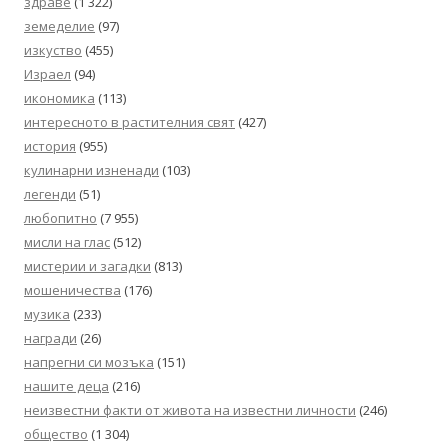
здраве
(1 322)
земеделие
(97)
изкуство
(455)
Израел
(94)
икономика
(113)
интересното в растителния свят
(427)
история
(955)
кулинарни изненади
(103)
легенди
(51)
любопитно
(7 955)
мисли на глас
(512)
мистерии и загадки
(813)
мошеничества
(176)
музика
(233)
награди
(26)
напрегни си мозъка
(151)
нашите деца
(216)
неизвестни факти от живота на известни личности
(246)
общество
(1 304)