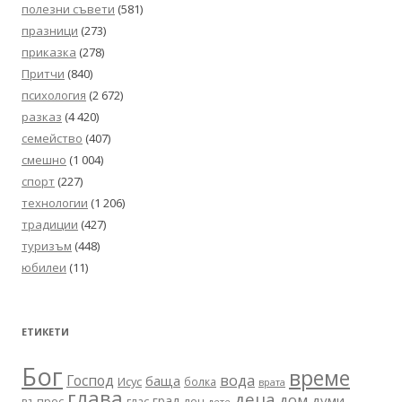
полезни съвети
(581)
празници
(273)
приказка
(278)
Притчи
(840)
психология
(2 672)
разказ
(4 420)
семейство
(407)
смешно
(1 004)
спорт
(227)
технологии
(1 206)
традиции
(427)
туризъм
(448)
юбилеи
(11)
ЕТИКЕТИ
Бог
време
вода
Господ
баща
Исус
болка
врата
глава
деца
дом
думи
град
въпрос
глас
ден
дете