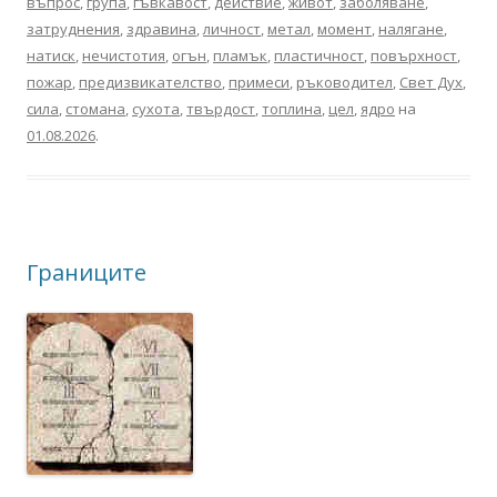
въпрос
,
група
,
гъвкавост
,
действие
,
живот
,
заболяване
,
затруднения
,
здравина
,
личност
,
метал
,
момент
,
налягане
,
натиск
,
нечистотия
,
огън
,
пламък
,
пластичност
,
повърхност
,
пожар
,
предизвикателство
,
примеси
,
ръководител
,
Свет Дух
,
сила
,
стомана
,
сухота
,
твърдост
,
топлина
,
цел
,
ядро
на
01.08.2026
.
Границите