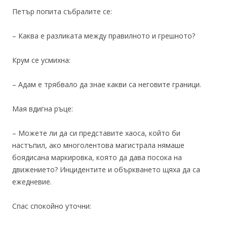
Петър попита събралите се:
– Каква е разликата между правилното и грешното?
Крум се усмихна:
– Адам е трябвало да знае какви са неговите граници.
Мая вдигна ръце:
– Можете ли да си представите хаоса, който би
настъпил, ако многолентова магистрала нямаше
боядисана маркировка, която да дава посока на
движението? Инцидентите и объркването щяха да са
ежедневие.
Спас спокойно уточни: