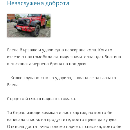
Незаслужена доброта
Елена бързаше и удари една паркирана кола. Когато
излезе от автомобила си, видя значителна вдлъбнатина
в лъскавата червена броня на нов джип.
– Колко глупаво съм го ударила, – хвана се за главата
Елена.
Сърцето ѝ сякаш падна в стомаха.
Тя бързо извади химикал и лист хартия, на която бе
написала списък на продуктите, които щеше да купува.
Откъсна достатъчно голямо парче от списъка, което бе