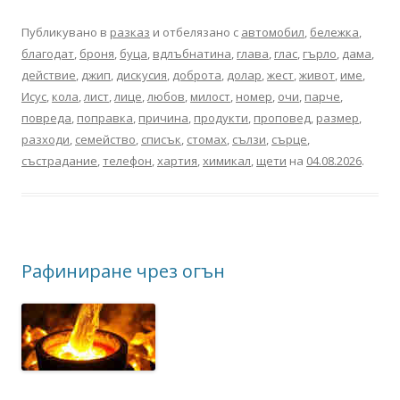
Публикувано в
разказ
и отбелязано с
автомобил
,
бележка
,
благодат
,
броня
,
буца
,
вдлъбнатина
,
глава
,
глас
,
гърло
,
дама
,
действие
,
джип
,
дискусия
,
доброта
,
долар
,
жест
,
живот
,
име
,
Исус
,
кола
,
лист
,
лице
,
любов
,
милост
,
номер
,
очи
,
парче
,
повреда
,
поправка
,
причина
,
продукти
,
проповед
,
размер
,
разходи
,
семейство
,
списък
,
стомах
,
сълзи
,
сърце
,
състрадание
,
телефон
,
хартия
,
химикал
,
щети
на
04.08.2026
.
Рафиниране чрез огън