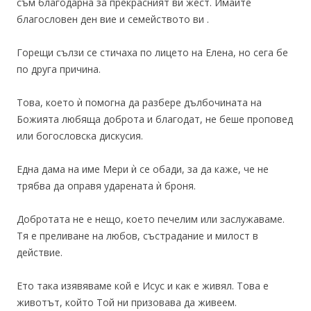
съм благодарна за прекрасният ви жест. Имайте
благословен ден вие и семейството ви .
Горещи сълзи се стичаха по лицето на Елена, но сега бе
по друга причина.
Това, което ѝ помогна да разбере дълбочината на
Божията любяща доброта и благодат, не беше проповед
или богословска дискусия.
Една дама на име Мери ѝ се обади, за да каже, че не
трябва да оправя ударената ѝ броня.
Добротата не е нещо, което печелим или заслужаваме.
Тя е преливане на любов, състрадание и милост в
действие.
Ето така изявяваме кой е Исус и как е живял. Това е
животът, който Той ни призовава да живеем.