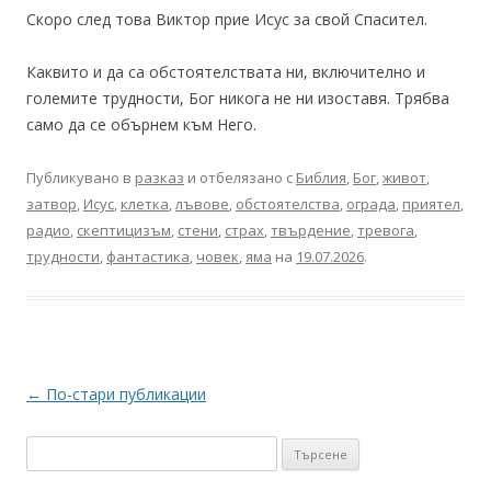
Скоро след това Виктор прие Исус за свой Спасител.
Каквито и да са обстоятелствата ни, включително и
големите трудности, Бог никога не ни изоставя. Трябва
само да се обърнем към Него.
Публикувано в
разказ
и отбелязано с
Библия
,
Бог
,
живот
,
затвор
,
Исус
,
клетка
,
лъвове
,
обстоятелства
,
ограда
,
приятел
,
радио
,
скептицизъм
,
стени
,
страх
,
твърдение
,
тревога
,
трудности
,
фантастика
,
човек
,
яма
на
19.07.2026
.
Навигация
←
По-стари публикации
в
Търсене
публикациите
за: