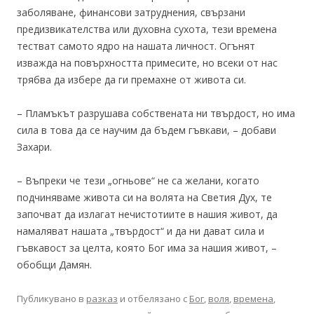
заболяване, финансови затруднения, свързани
предизвикателства или духовна сухота, тези времена
тестват самото ядро на нашата личност. Огънят
изважда на повърхността примесите, но всеки от нас
трябва да избере да ги премахне от живота си.
– Пламъкът разрушава собствената ни твърдост, но има
сила в това да се научим да бъдем гъвкави, – добави
Захари.
– Въпреки че тези „огньове“ не са желани, когато
подчиняваме живота си на волята на Светия Дух, те
започват да излагат нечистотиите в нашия живот, да
намаляват нашата „твърдост“ и да ни дават сила и
гъвкавост за целта, която Бог има за нашия живот, –
обобщи Дамян.
Публикувано в
разказ
и отбелязано с
Бог
,
воля
,
времена
,