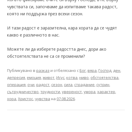
чувствата си, започваме да изпитваме такава радост,
която ни поддържа през всеки сезон.
И тази радост е заразителна, кара хората да се чудят
какво е различното в нас.
Можете ли да изберете радостта днес, дори ако
обстоятелствата не са се променили?
Публикувано в
разказ
и отбелязано с
Бог
,
вяра
,
Господ
,
ден
,
депресия
,
емоция
,
живот
,
Исус
,
котва
,
ниво
,
обстоятелства
,
операция
,
очи
,
радост
,
сезон
,
сила
,
страдание
,
сутрин
,
сътрудничество
,
трудности
,
увереност
,
умора
,
характер
,
хора
,
Христос
,
чувства
на
07.08.2026
.