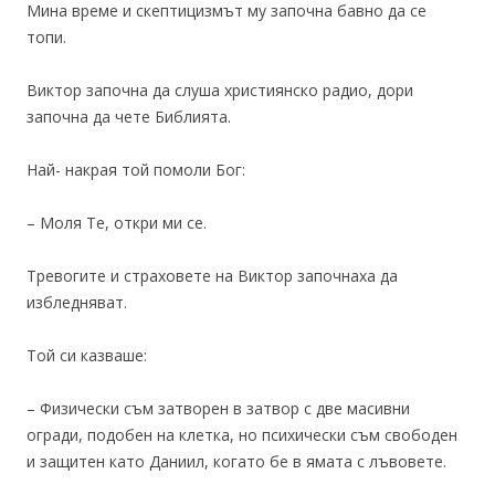
Мина време и скептицизмът му започна бавно да се
топи.
Виктор започна да слуша християнско радио, дори
започна да чете Библията.
Най- накрая той помоли Бог:
– Моля Те, откри ми се.
Тревогите и страховете на Виктор започнаха да
избледняват.
Той си казваше:
– Физически съм затворен в затвор с две масивни
огради, подобен на клетка, но психически съм свободен
и защитен като Даниил, когато бе в ямата с лъвовете.