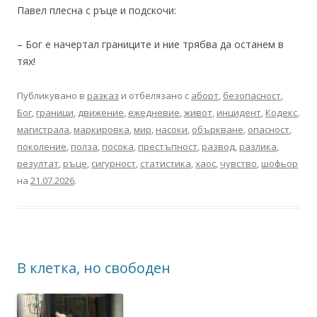
Павел плесна с ръце и подскочи:
– Бог е начертал границите и ние трябва да останем в
тях!
Публикувано в
разказ
и отбелязано с
аборт
,
безопасност
,
Бог
,
граници
,
движение
,
ежедневие
,
живот
,
инцидент
,
Кодекс
,
магистрала
,
маркировка
,
мир
,
насоки
,
объркване
,
опасност
,
поколение
,
полза
,
посока
,
престъпност
,
развод
,
разлика
,
резултат
,
ръце
,
сигурност
,
статистика
,
хаос
,
чувство
,
шофьор
на
21.07.2026
.
В клетка, но свободен