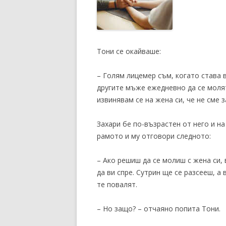
Тони се окайваше:
– Голям лицемер съм, когато става 
другите мъже ежедневно да се молят
извинявам се на жена си, че не сме 
Захари бе по-възрастен от него и на
рамото и му отговори следното:
– Ако решиш да се молиш с жена си, 
да ви спре. Сутрин ще се разсееш, 
те повалят.
– Но защо? – отчаяно попита Тони.