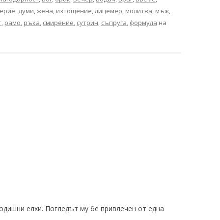
ерие
,
думи
,
жена
,
изтощение
,
лицемер
,
молитва
,
мъж
,
т
,
рамо
,
ръка
,
смирение
,
сутрин
,
съпруга
,
формула
на
одишни елхи. Погледът му бе привлечен от една