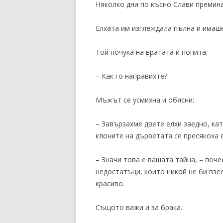
Няколко дни по късно Слави премина
Елхата им изглеждала пълна и имаш
Той почука на вратата и попита:
– Как го направихте?
Мъжът се усмихна и обясни:
– Завързахме двете елхи заедно, кат
клоните на дърветата се пресякоха е
– Значи това е вашата тайна, – поче
недостатъци, които никой не би взе
красиво.
Същото важи и за брака.