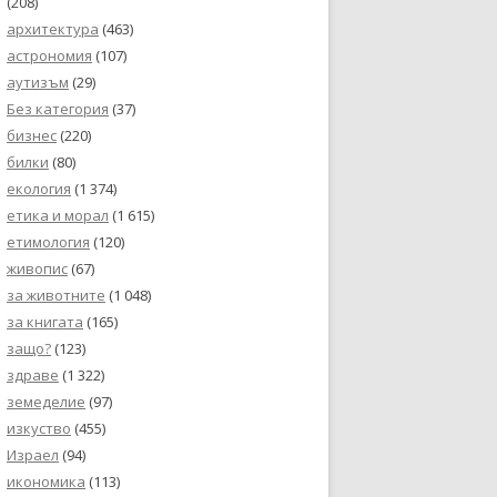
(208)
архитектура
(463)
астрономия
(107)
аутизъм
(29)
Без категория
(37)
бизнес
(220)
билки
(80)
екология
(1 374)
етика и морал
(1 615)
етимология
(120)
живопис
(67)
за животните
(1 048)
за книгата
(165)
защо?
(123)
здраве
(1 322)
земеделие
(97)
изкуство
(455)
Израел
(94)
икономика
(113)