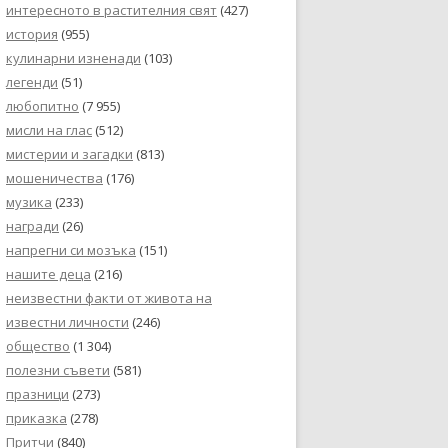
интересното в растителния свят
(427)
история
(955)
кулинарни изненади
(103)
легенди
(51)
любопитно
(7 955)
мисли на глас
(512)
мистерии и загадки
(813)
мошеничества
(176)
музика
(233)
награди
(26)
напрегни си мозъка
(151)
нашите деца
(216)
неизвестни факти от живота на
известни личности
(246)
общество
(1 304)
полезни съвети
(581)
празници
(273)
приказка
(278)
Притчи
(840)