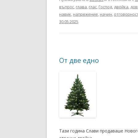
въпрос
,
глава
,
глас
,
Господ
,
двойка
,
дов
навик
,
напрежение
,
начин
,
отговорнос
30.05.2025
.
От две едно
Тази година Слави продаваше Новог