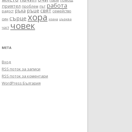
пари
помощ
работа
приятел
проблем
път
ръце
свят
ръка
радост
семейство
хора
сърце
син
църква
храна
човек
част
МЕТА
Вход
RSS поток за записи
RSS поток за коментари
WordPress България