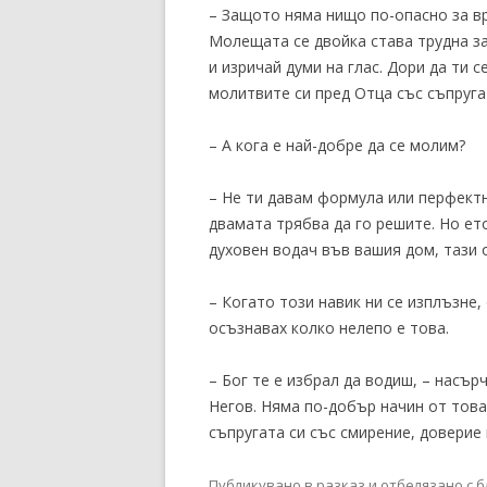
– Защото няма нищо по-опасно за вра
Молещата се двойка става трудна за 
и изричай думи на глас. Дори да ти с
молитвите си пред Отца със съпруга
– А кога е най-добре да се молим?
– Не ти давам формула или перфектн
двамата трябва да го решите. Но ет
духовен водач във вашия дом, тази о
– Когато този навик ни се изплъзне,
осъзнавах колко нелепо е това.
– Бог те е избрал да водиш, – насър
Негов. Няма по-добър начин от тов
съпругата си със смирение, доверие
Публикувано в
разказ
и отбелязано с
б