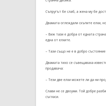
странна двойка.
Съпругът бе слаб, а жена му бе дос
Двамата оглеждали скъпите елхи, н
– Виж тази е добра от едната страна
една от елхите.
– Тази също не е в добро състояние
Двамата тихо се съвещаваха извест
продавача:
– Тези две елхи можете ли да ни про
Слави не се двоуми. Той добре разби
съгласи.