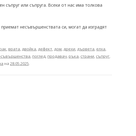
н съпруг или съпруга. Всеки от нас има толкова
 приемат несъвършенствата си, могат да изградят
рак
,
врата
,
двойка
,
дефект
,
дом
,
дрехи
,
дървета
,
елха
,
есъвършенства
,
поглед
,
продавач
,
ръка
,
страни
,
съпруг
,
на
на
28.05.2025
.