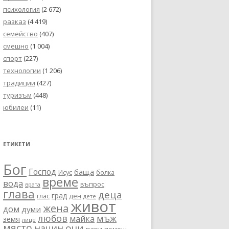
психология
(2 672)
разказ
(4 419)
семейство
(407)
смешно
(1 004)
спорт
(227)
технологии
(1 206)
традиции
(427)
туризъм
(448)
юбилеи
(11)
ЕТИКЕТИ
Бог
Господ
баща
Исус
болка
време
вода
въпрос
врата
глава
деца
град
глас
ден
дете
живот
жена
дом
думи
любов
мъж
майка
земя
лице
място
очи
начин