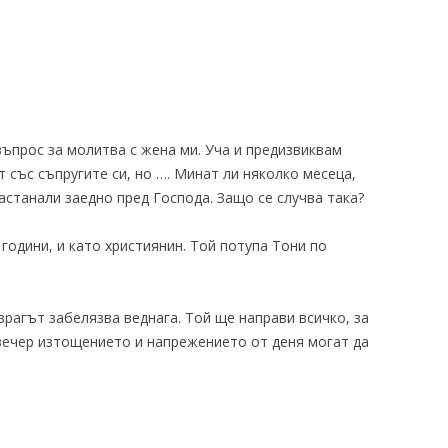
въпрос за молитва с жена ми. Уча и предизвиквам
 със съпругите си, но …. Минат ли няколко месеца,
застанали заедно пред Господа. Защо се случва така?
 години, и като християнин. Той потупа Тони по
врагът забелязва веднага. Той ще направи всичко, за
а вечер изтощението и напрежението от деня могат да