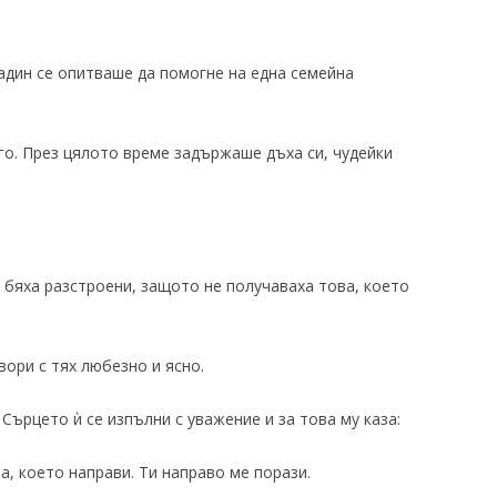
адин се опитваше да помогне на една семейна
го. През цялото време задържаше дъха си, чудейки
 бяха разстроени, защото не получаваха това, което
ори с тях любезно и ясно.
Сърцето ѝ се изпълни с уважение и за това му каза:
а, което направи. Ти направо ме порази.