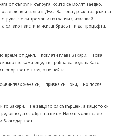
га от съпруг и съпруга, които се молят заедно.
разделяне и силна в Духа. За това дръж я за ръката
е струва, че си тромав и натрапчив, изказвай
та си, ако наистина искаш бракът ти да процъфти.
о време от деня, – поклати глава Захари. – Това
о какво ще кажа още, ти трябва да водиш. Като
тговорност е твоя, а не нейна.
 обвинявах жена си, – призна си Тони, – но после
чи го Захари. – Не защото си съвършен, а защото си
а редовно да се обръщаш към Него в молитва до
 и благодарност.
лагодарност
,
Бог
,
брак
,
вечер
,
водач
,
враг
,
време
,