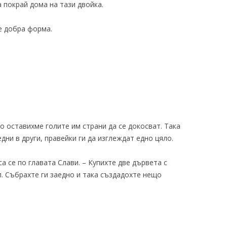
 покрай дома на тази двойка.
е добра форма.
о оставихме голите им страни да се докосват. Така
дни в други, правейки ги да изглеждат едно цяло.
са се по главата Слави. – Купихте две дървета с
л. Събрахте ги заедно и така създадохте нещо