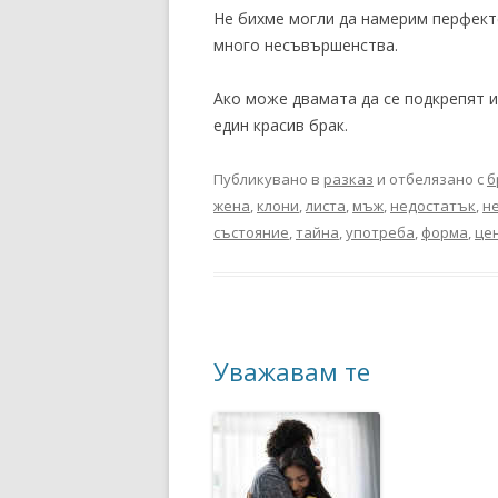
Не бихме могли да намерим перфекте
много несъвършенства.
Ако може двамата да се подкрепят и
един красив брак.
Публикувано в
разказ
и отбелязано с
б
жена
,
клони
,
листа
,
мъж
,
недостатък
,
н
състояние
,
тайна
,
употреба
,
форма
,
це
Уважавам те