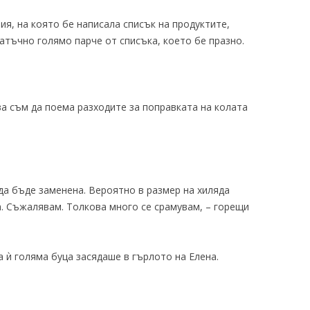
ия, на която бе написала списък на продуктите,
атъчно голямо парче от списъка, което бе празно.
ва съм да поема разходите за поправката на колата
да бъде заменена. Вероятно в размер на хиляда
а. Съжалявам. Толкова много се срамувам, – горещи
 ѝ голяма буца засядаше в гърлото на Елена.