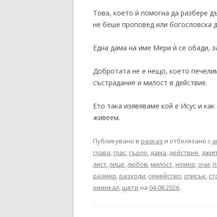
Това, което ѝ помогна да разбере 
не беше проповед или богословска д
Една дама на име Мери ѝ се обади, з
Добротата не е нещо, което печелим
състрадание и милост в действие.
Ето така изявяваме кой е Исус и как
живеем.
Публикувано в
разказ
и отбелязано с
а
глава
,
глас
,
гърло
,
дама
,
действие
,
джи
лист
,
лице
,
любов
,
милост
,
номер
,
очи
,
п
размер
,
разходи
,
семейство
,
списък
,
ст
химикал
,
щети
на
04.08.2026
.