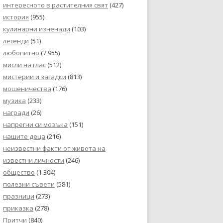
интересното в растителния свят
(427)
история
(955)
кулинарни изненади
(103)
легенди
(51)
любопитно
(7 955)
мисли на глас
(512)
мистерии и загадки
(813)
мошеничества
(176)
музика
(233)
награди
(26)
напрегни си мозъка
(151)
нашите деца
(216)
неизвестни факти от живота на
известни личности
(246)
общество
(1 304)
полезни съвети
(581)
празници
(273)
приказка
(278)
Притчи
(840)