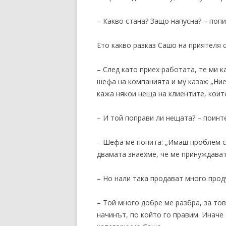
– Какво стана? Защо напусна? – попи
Ето какво разказ Сашо на приятеля с
– След като приех работата, те ми к
шефа на компанията и му казах: „Ни
кажа някои неща на клиентите, които
– И той поправи ли нещата? – поинт
– Шефа ме попита: „Имаш проблем с т
двамата знаехме, че ме принуждават
– Но нали така продават много прод
– Той много добре ме разбра, за тов
начинът, по който го правим. Иначе 