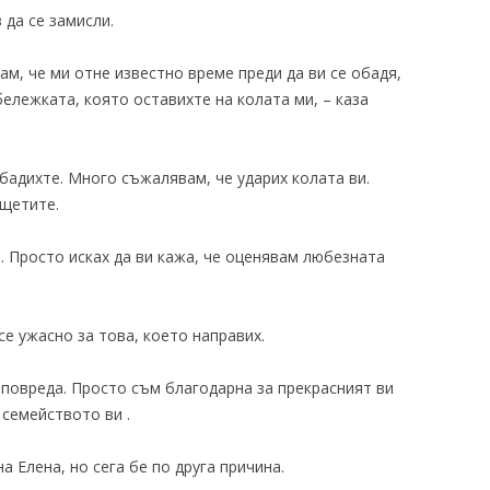
 да се замисли.
ам, че ми отне известно време преди да ви се обадя,
бележката, която оставихте на колата ми, – каза
обадихте. Много съжалявам, че ударих колата ви.
 щетите.
а. Просто исках да ви кажа, че оценявам любезната
 се ужасно за това, което направих.
 повреда. Просто съм благодарна за прекрасният ви
 семейството ви .
а Елена, но сега бе по друга причина.