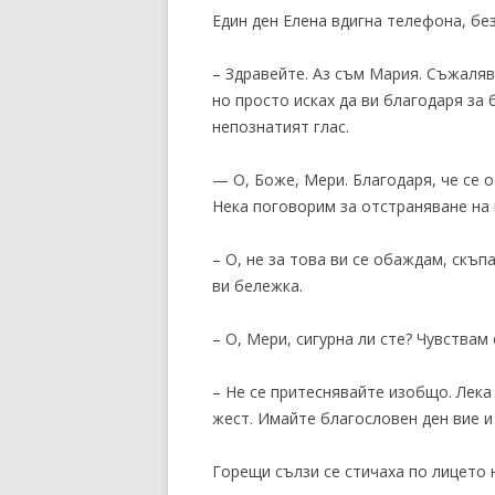
Един ден Елена вдигна телефона, без
– Здравейте. Аз съм Мария. Съжаляв
но просто исках да ви благодаря за 
непознатият глас.
— О, Боже, Мери. Благодаря, че се 
Нека поговорим за отстраняване на
– О, не за това ви се обаждам, скъп
ви бележка.
– О, Мери, сигурна ли сте? Чувствам
– Не се притеснявайте изобщо. Лека
жест. Имайте благословен ден вие и
Горещи сълзи се стичаха по лицето н