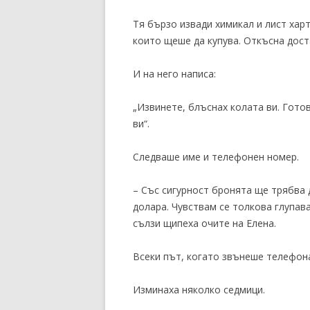
Тя бързо извади химикал и лист харт
които щеше да купува. Откъсна дост
И на него написа:
„Извинете, блъснах колата ви. Гото
ви“.
Следваше име и телефонен номер.
– Със сигурност бронята ще трябва 
долара. Чувствам се толкова глупав
сълзи щипеха очите на Елена.
Всеки път, когато звънеше телефона
Изминаха няколко седмици.