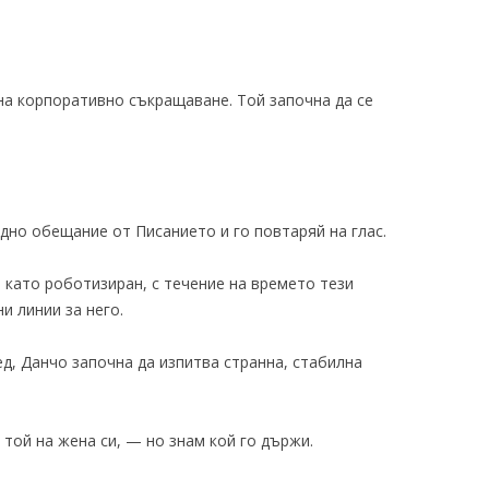
на корпоративно съкращаване. Той започна да се
едно обещание от Писанието и го повтаряй на глас.
 като роботизиран, с течение на времето тези
и линии за него.
ед, Данчо започна да изпитва странна, стабилна
той на жена си, — но знам кой го държи.