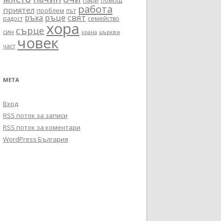
пари
помощ
работа
приятел
проблем
път
ръце
свят
ръка
радост
семейство
хора
сърце
син
църква
храна
човек
част
МЕТА
Вход
RSS поток за записи
RSS поток за коментари
WordPress България