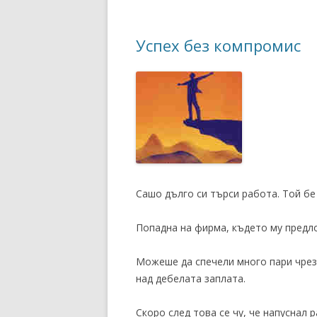
Успех без компромис
Сашо дълго си търси работа. Той бе
Попадна на фирма, където му предл
Можеше да спечели много пари чрез
над дебелата заплата.
Скоро след това се чу, че напуснал р