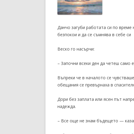
Данчо загуби работата си по време 
безпокои и да се съмнява в себе си
Веско го насърчи:
– Започни всеки ден да четеш само 
Въпреки че в началото се чувстваше
обещания се превърнаха в спасителн
Дори без заплата или ясен път напр
надежда.
– Все още не знам бъдещето — каза 