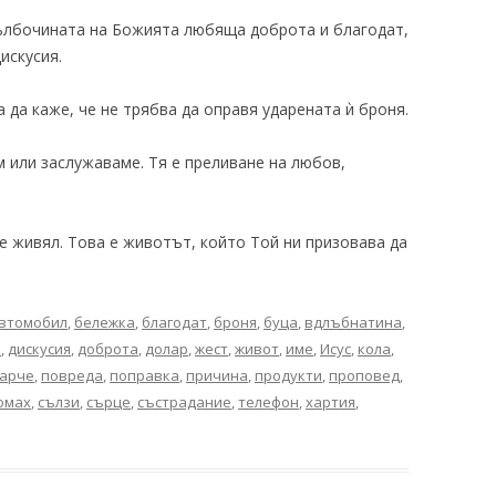
дълбочината на Божията любяща доброта и благодат,
искусия.
а да каже, че не трябва да оправя ударената ѝ броня.
 или заслужаваме. Тя е преливане на любов,
 е живял. Това е животът, който Той ни призовава да
втомобил
,
бележка
,
благодат
,
броня
,
буца
,
вдлъбнатина
,
п
,
дискусия
,
доброта
,
долар
,
жест
,
живот
,
име
,
Исус
,
кола
,
арче
,
повреда
,
поправка
,
причина
,
продукти
,
проповед
,
омах
,
сълзи
,
сърце
,
състрадание
,
телефон
,
хартия
,