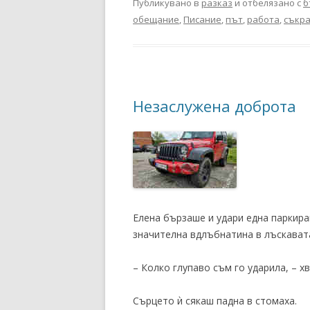
Публикувано в
разказ
и отбелязано с
б
обещание
,
Писание
,
път
,
работа
,
съкр
Незаслужена доброта
Елена бързаше и удари една паркира
значителна вдлъбнатина в лъскавата
– Колко глупаво съм го ударила, – хв
Сърцето ѝ сякаш падна в стомаха.