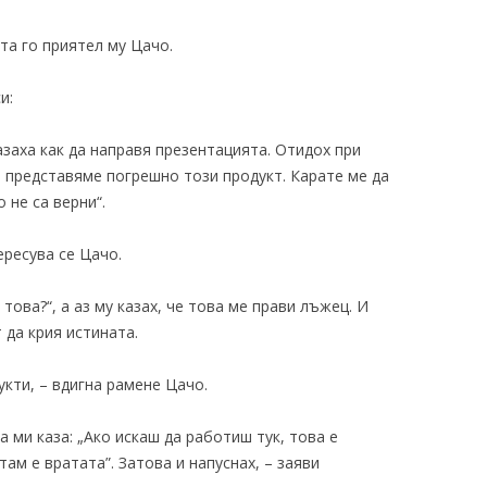
та го приятел му Цачо.
и:
азаха как да направя презентацията. Отидох при
е представяме погрешно този продукт. Карате ме да
 не са верни“.
ересува се Цачо.
ова?“, а аз му казах, че това ме прави лъжец. И
 да крия истината.
укти, – вдигна рамене Цачо.
а ми каза: „Ако искаш да работиш тук, това е
там е вратата”. Затова и напуснах, – заяви