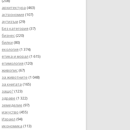
(208)
архитектура
(463)
астрономия
(107)
аутизъм
(29)
Без категория
(37)
бизнес
(220)
билки
(80)
екология
(1 374)
етика и морал
(1 615)
етимология
(120)
живопис
(67)
за животните
(1 048)
за книгата
(165)
защо?
(123)
здраве
(1 322)
земеделие
(97)
изкуство
(455)
Израел
(94)
икономика
(113)