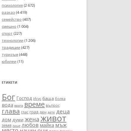
психология
(2 672)
разказ
(4 419)
семейство
(407)
смешно
(1 004)
спорт
(227)
технологии
(1 206)
традиции
(427)
туризъм
(448)
юбилеи
(11)
ЕТИКЕТИ
Бог
Господ
баща
Исус
болка
време
вода
въпрос
врата
глава
деца
град
глас
ден
дете
живот
жена
дом
думи
любов
мъж
майка
земя
лице
място
очи
начин