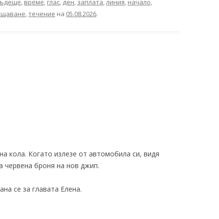
ъдеще
,
време
,
глас
,
ден
,
заплата
,
линия
,
начало
,
ащаване
,
течение
на
05.08.2026
.
на кола. Когато излезе от автомобила си, видя
 червена броня на нов джип.
ана се за главата Елена.