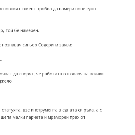
основният клиент трябва да намери поне един
р, той бе намерен.
 познавач синьор Содерини заяви:
…
чват да спорят, че работата отговаря на всички
джело.
статуята, взе инструмента в едната си ръка, а с
 шепа малки парчета и мраморен прах от