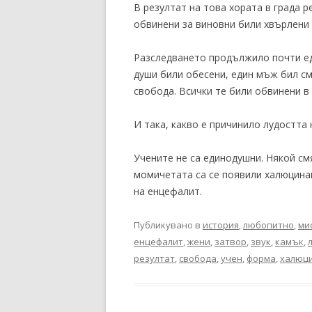
В резултат на това хората в града 
обвинени за виновни били хвърлени в
Разследването продължило почти едн
души били обесени, един мъж бил см
свобода. Всички те били обвинени в 
И така, какво е причинило лудостта
Учените не са единодушни. Някой смя
момичетата са се появили халюцинац
на енцефалит.
Публикувано в
история
,
любопитно
,
ми
енцефалит
,
жени
,
затвор
,
звук
,
камък
,
резултат
,
свобода
,
учен
,
форма
,
халюц