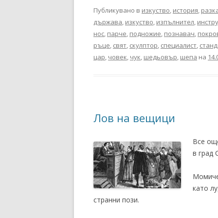
Публикувано в
изкуство
,
история
,
разк
държава
,
изкуство
,
изпълнител
,
инстр
нос
,
парче
,
подножие
,
познавач
,
покро
ръце
,
свят
,
скулптор
,
специалист
,
станд
цар
,
човек
,
чук
,
шедьовър
,
шепа
на
14.
Лов на вещици
Все още
в град 
Момиче
като лу
странни пози.