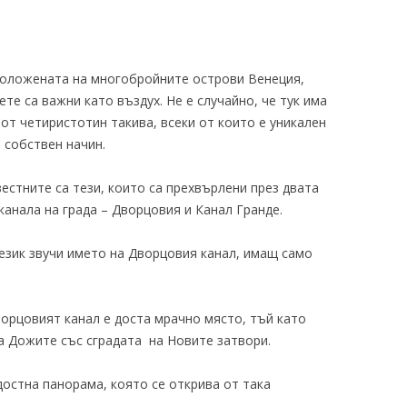
положената на многобройните острови Венеция,
те са важни като въздух. Не е случайно, че тук има
от четиристотин такива, всеки от които е уникален
 собствен начин.
естните са тези, които са прехвърлени през двата
канала на града – Дворцовия и Канал Гранде.
ки език звучи името на Дворцовия канал, имащ само
орцовият канал е доста мрачно място, тъй като
а Дожите със сградата на Новите затвори.
достна панорама, която се открива от така