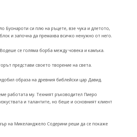
ло Буонароти си плю на ръцете, взе чука и длетото,
лок и започна да премахва всичко ненужно от него.
 Водеше се голяма борба между човека и камъка.
пторът представи своето творение на света.
добил образа на древния библейски цар Давид.
иеме работата му. Техният ръководител Пиеро
изкуствата и талантите, но беше и основният клиент
вър на Микеланджело Содерини реши да се покаже