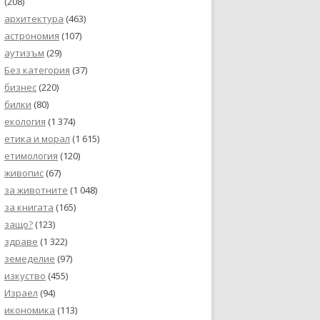
(208)
архитектура
(463)
астрономия
(107)
аутизъм
(29)
Без категория
(37)
бизнес
(220)
билки
(80)
екология
(1 374)
етика и морал
(1 615)
етимология
(120)
живопис
(67)
за животните
(1 048)
за книгата
(165)
защо?
(123)
здраве
(1 322)
земеделие
(97)
изкуство
(455)
Израел
(94)
икономика
(113)