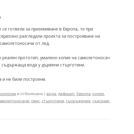
д
 се готвели за приземяване в Европа, те при
сериозно разгледали проекта за построяване на
самолетоносачи от лед.
 реален прототип, умалено копие на самолетоносач
, съдържаща вода у дървени стърготини.
 и не били построени.
хнологии
и отбелязано с
вода
,
дефицит
,
Европа
,
копие
,
амолетоносачи
,
смес
,
стърготини
,
съоръжение
,
съюзник
,