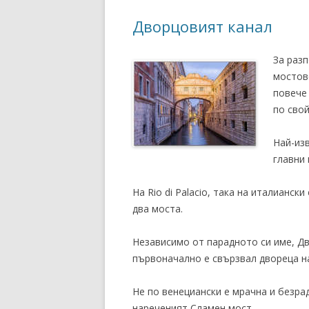
Дворцовият канал
За раз
мостове
повече 
по свой
Най-изв
главни 
На Rio di Palacio, така на италианс
два моста.
Независимо от парадното си име, Дв
първоначално е свързвал двореца н
Не по венециански е мрачна и безра
нареченият Сламен мост.