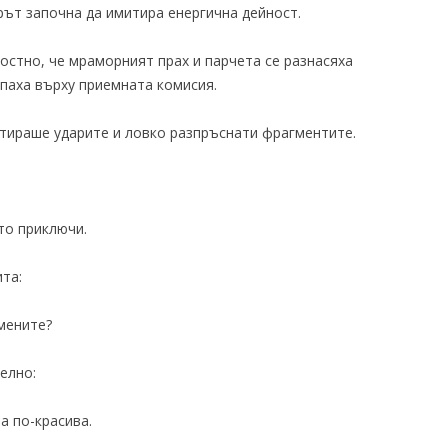
рът започна да имитира енергична дейност.
остно, че мраморният прах и парчета се разнасяха
ипаха върху приемната комисия.
ираше ударите и ловко разпръснати фрагментите.
то приключи.
та:
омените?
елно:
а по-красива.