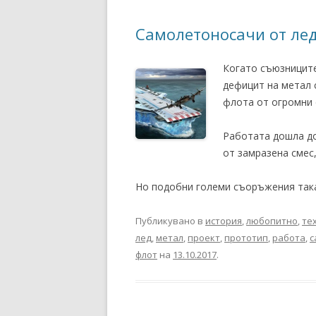
Самолетоносачи от ле
Когато съюзниците
дефицит на метал 
флота от огромни 
Работата дошла до
от замразена смес
Но подобни големи съоръжения така
Публикувано в
история
,
любопитно
,
те
лед
,
метал
,
проект
,
прототип
,
работа
,
с
флот
на
13.10.2017
.