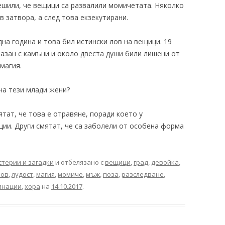
решили, че вещици са развалили момичетата. Няколко
 затвора, а след това екзекутирани.
а година и това бил истински лов на вещици. 19
азан с камъни и около двеста души били лишени от
магия.
 на тези млади жени?
тат, че това е отравяне, поради което у
ии. Други смятат, че са заболели от особена форма
стерии и загадки
и отбелязано с
вещици
,
град
,
девойка
,
лов
,
лудост
,
магия
,
момиче
,
мъж
,
поза
,
разследване
,
инации
,
хора
на
14.10.2017
.