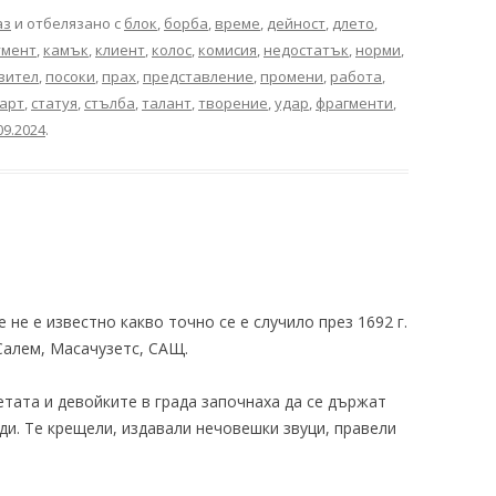
аз
и отбелязано с
блок
,
борба
,
време
,
дейност
,
длето
,
умент
,
камък
,
клиент
,
колос
,
комисия
,
недостатък
,
норми
,
вител
,
посоки
,
прах
,
представление
,
промени
,
работа
,
арт
,
статуя
,
стълба
,
талант
,
творение
,
удар
,
фрагменти
,
09.2024
.
 не е известно какво точно се е случило през 1692 г.
Салем, Масачузетс, САЩ.
тата и девойките в града започнаха да се държат
ди. Те крещели, издавали нечовешки звуци, правели