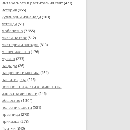
интересното в растителния свят
(427)
история
(955)
кулинарни изненади
(103)
легенди
(51)
любопитно
(7 955)
мисли на глас
(512)
мистерии и загадки
(813)
мошеничества
(176)
музика
(233)
награди
(26)
напрегни си мозъка
(151)
нашите деца
(216)
неизвестни факти от живота на
известни личности
(246)
общество
(1 304)
полезни съвети
(581)
празници
(273)
приказка
(278)
Притчи
(840)