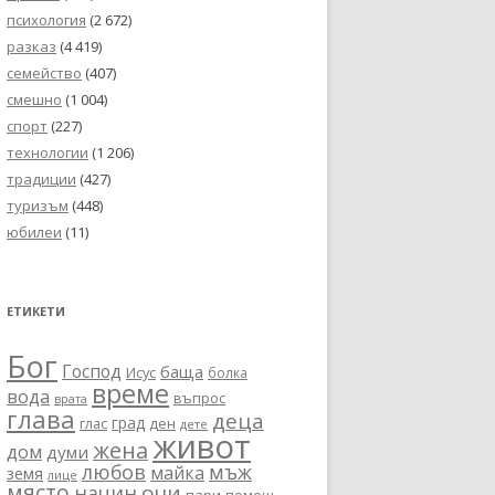
психология
(2 672)
разказ
(4 419)
семейство
(407)
смешно
(1 004)
спорт
(227)
технологии
(1 206)
традиции
(427)
туризъм
(448)
юбилеи
(11)
ЕТИКЕТИ
Бог
Господ
баща
Исус
болка
време
вода
въпрос
врата
глава
деца
град
глас
ден
дете
живот
жена
дом
думи
любов
мъж
майка
земя
лице
място
очи
начин