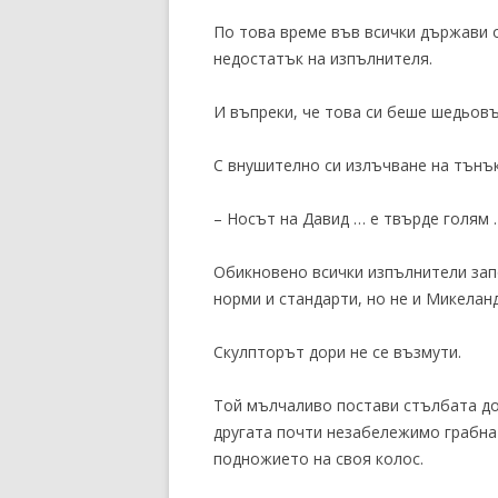
По това време във всички държави 
недостатък на изпълнителя.
И въпреки, че това си беше шедьовъ
С внушително си излъчване на тънък
– Носът на Давид … е твърде голям 
Обикновено всички изпълнители запо
норми и стандарти, но не и Микелан
Скулпторът дори не се възмути.
Той мълчаливо постави стълбата до 
другата почти незабележимо грабна
подножието на своя колос.