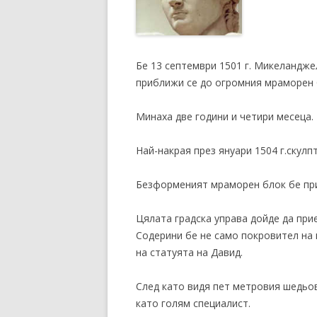
Бе 13 септември 1501 г. Микеландже
приближи се до огромния мраморен б
Минаха две години и четири месеца.
Най-накрая през януари 1504 г.скул
Безформеният мраморен блок бе при
Цялата градска управа дойде да пр
Содерини бе не само покровител на 
на статуята на Давид.
След като видя пет метровия шедьо
като голям специалист.