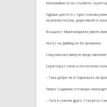
Изкачвайки се по стълбите, скулпто
Удряше длетото с чука толкова ревн
на всички посоки, дори някой се изс
Всъщност Микеланджело умело имит
Носът на Дейвид не бе променен.
След няколко минути представление
Скулпторът слезе и почтително попи
– Така добре ли е? Харесвате ли пр
Пиеро Содерини отговори снизходит
– Сега е съвсем друго. Статуята стан