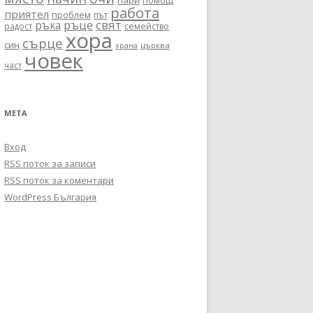
пари
помощ
работа
приятел
проблем
път
ръце
свят
ръка
радост
семейство
хора
сърце
син
църква
храна
човек
част
МЕТА
Вход
RSS поток за записи
RSS поток за коментари
WordPress България