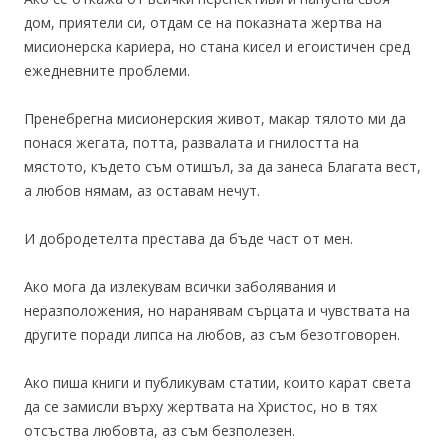
дом, приятели си, отдам се на показната жертва на
мисионерска кариера, но стана кисел и егоистичен сред
ежедневните проблеми.
Пренебрегна мисионерския живот, макар тялото ми да
понася жегата, потта, развалата и гнилостта на
мястото, където съм отишъл, за да занеса Благата вест,
а любов нямам, аз оставам нечут.
И добродетелта престава да бъде част от мен.
Ако мога да излекувам всички заболявания и
неразположения, но наранявам сърцата и чувствата на
другите поради липса на любов, аз съм безотговорен.
Ако пиша книги и публикувам статии, които карат света
да се замисли върху жертвата на Христос, но в тях
отсъства любовта, аз съм безполезен.