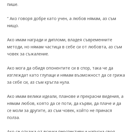
пише.
“ Ако говоря добре като учен, а любов нямам, аз съм
нищо.
Ако имам награди и дипломи, владея съвременните
методи, но нямам частица в себе си от любовта, аз съм
човек за съжаление.
Ако мога да обидя опонентите си в спор, така че да
изглеждат като глупаци и нямам възможност да се грижа
за себе си, аз съм кръгла нула.
Ако имам велики идеали, планове и прекрасни видения, а
нямам любов, която да се поти, да кърви, да плаче и да
се моли за другите, аз съм човек, който не принася
полза.
Ако се откажа от всички перспективи и напусна своя