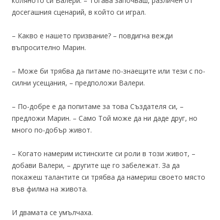
коляното си Валери. – Тогава започваш, различен от
досегашния сценарий, в който си играл.
– Какво е нашето призвание? – повдигна вежди
въпросително Марин.
– Може би трябва да питаме по-знаещите или тези с по-
силни усещания, – предположи Валери.
– По-добре е да попитаме за това Създателя си, –
предложи Марин. – Само Той може да ни даде друг, но
много по-добър живот.
– Когато намерим истинските си роли в този живот, –
добави Валери, – другите ще го забележат. За да
покажеш талантите си трябва да намериш своето място
във филма на живота.
И двамата се умълчаха.