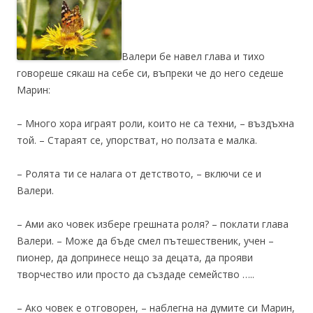
Валери бе навел глава и тихо
говореше сякаш на себе си, въпреки че до него седеше
Марин:
– Много хора играят роли, които не са техни, – въздъхна
той. – Стараят се, упорстват, но ползата е малка.
– Ролята ти се налага от детството, – включи се и
Валери.
– Ами ако човек избере грешната роля? – поклати глава
Валери. – Може да бъде смел пътешественик, учен –
пионер, да допринесе нещо за децата, да прояви
творчество или просто да създаде семейство …..
– Ако човек е отговорен, – наблегна на думите си Марин,