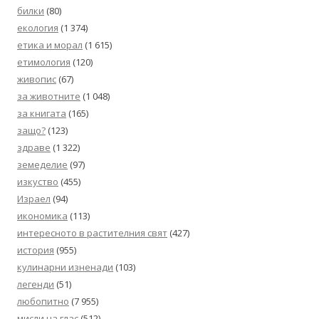
билки
(80)
екология
(1 374)
етика и морал
(1 615)
етимология
(120)
живопис
(67)
за животните
(1 048)
за книгата
(165)
защо?
(123)
здраве
(1 322)
земеделие
(97)
изкуство
(455)
Израел
(94)
икономика
(113)
интересното в растителния свят
(427)
история
(955)
кулинарни изненади
(103)
легенди
(51)
любопитно
(7 955)
мисли на глас
(512)