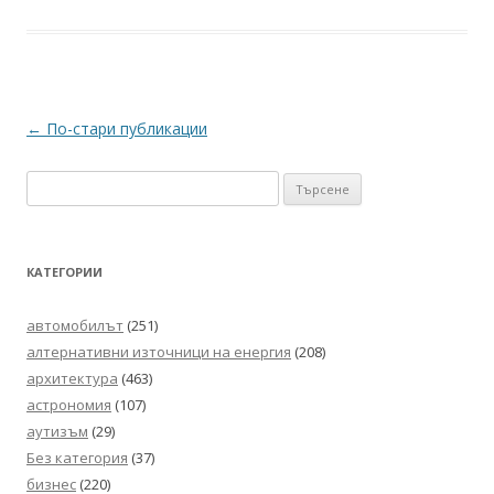
Навигация
←
По-стари публикации
в
Търсене
публикациите
за:
КАТЕГОРИИ
автомобилът
(251)
алтернативни източници на енергия
(208)
архитектура
(463)
астрономия
(107)
аутизъм
(29)
Без категория
(37)
бизнес
(220)