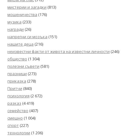
мистерии и загадки
(813)
мошеничества
(176)
музика
(233)
награди
(26)
напрегни си мозъка
(151)
нашите деца
(216)
неизвестни факти от живота на известни личности
(246)
общество
(1 304)
полезни съвети
(581)
празници
(273)
приказка
(278)
Притчи
(840)
психология
(2 672)
разказ
(4 419)
семейство
(407)
смешно
(1 004)
спорт
(227)
технологии
(1 206)