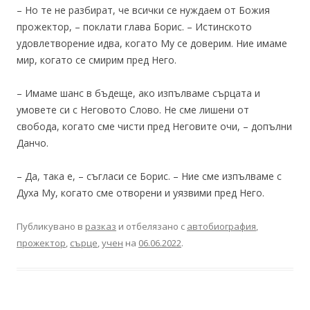
– Но те не разбират, че всички се нуждаем от Божия
прожектор, – поклати глава Борис. – Истинското
удовлетворение идва, когато Му се доверим. Ние имаме
мир, когато се смирим пред Него.
– Имаме шанс в бъдеще, ако изпълваме сърцата и
умовете си с Неговото Слово. Не сме лишени от
свобода, когато сме чисти пред Неговите очи, – допълни
Данчо.
– Да, така е, – съгласи се Борис. – Ние сме изпълваме с
Духа Му, когато сме отворени и уязвими пред Него.
Публикувано в
разказ
и отбелязано с
автобиография
,
прожектор
,
сърце
,
учен
на
06.06.2022
.