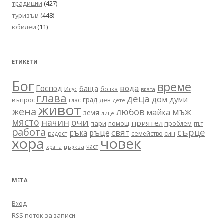
традиции
(427)
туризъм
(448)
юбилеи
(11)
ЕТИКЕТИ
Бог
време
вода
Господ
баща
Исус
болка
врата
глава
деца
дом
думи
град
въпрос
глас
ден
дете
живот
жена
любов
мъж
майка
земя
лице
място
очи
начин
приятел
пари
помощ
проблем
път
работа
сърце
ръце
свят
ръка
син
радост
семейство
хора
човек
част
църква
храна
МЕТА
Вход
RSS поток за записи