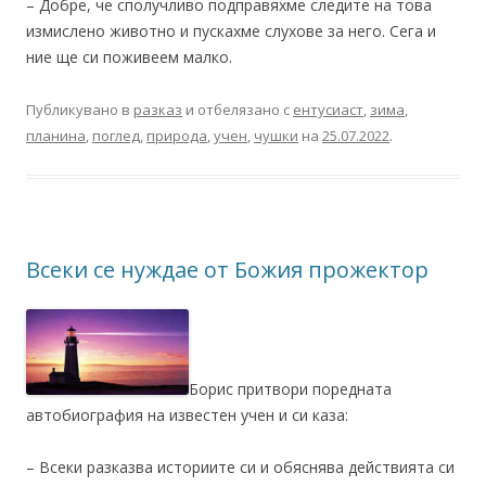
– Добре, че сполучливо подправяхме следите на това
измислено животно и пускахме слухове за него. Сега и
ние ще си поживеем малко.
Публикувано в
разказ
и отбелязано с
ентусиаст
,
зима
,
планина
,
поглед
,
природа
,
учен
,
чушки
на
25.07.2022
.
Всеки се нуждае от Божия прожектор
Борис притвори поредната
автобиография на известен учен и си каза:
– Всеки разказва историите си и обяснява действията си