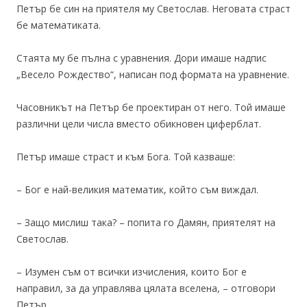
Петър бе син на приятеля му Светослав. Неговата страст
бе математиката.
Стаята му бе пълна с уравнения. Дори имаше надпис
„Весело Рождество“, написан под формата на уравнение.
Часовникът на Петър бе проектиран от него. Той имаше
различни цели числа вместо обикновен циферблат.
Петър имаше страст и към Бога. Той казваше:
– Бог е най-великия математик, който съм виждал.
– Защо мислиш така? – попита го Дамян, приятелят на
Светослав.
– Изумен съм от всички изчисления, които Бог е
направил, за да управлява цялата вселена, – отговори
Петър.