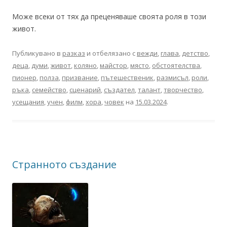
Може всеки от тях да преценяваше своята роля в този
живот.
Публикувано в
разказ
и отбелязано с
вежди
,
глава
,
детство
,
деца
,
думи
,
живот
,
коляно
,
майстор
,
място
,
обстоятелства
,
пионер
,
полза
,
призвание
,
пътешественик
,
размисъл
,
роли
,
ръка
,
семейство
,
сценарий
,
създател
,
талант
,
творчество
,
усещания
,
учен
,
филм
,
хора
,
човек
на
15.03.2024
.
Странното създание