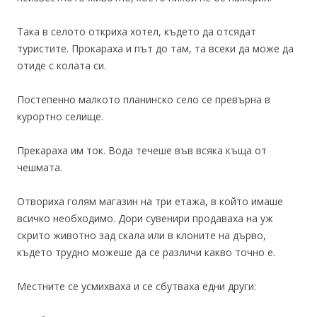
Така в селото откриха хотел, където да отсядат
туристите. Прокараха и път до там, та всеки да може да
отиде с колата си.
Постепенно малкото планинско село се превърна в
курортно селище.
Прекараха им ток. Вода течеше във всяка къща от
чешмата.
Отвориха голям магазин на три етажа, в който имаше
всичко необходимо. Дори сувенири продаваха на уж
скрито животно зад скала или в клоните на дърво,
където трудно можеше да се различи какво точно е.
Местните се усмихваха и се сбутваха едни други: