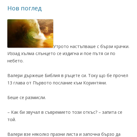
Нов поглед
Утрото настъпваше с бързи крачки.
Иззад хълма слънцето се издигна и пое пътя си по
небето.
Валери държеше Библия в ръцете си. Току що бе прочел
13 глава от Първото послание към Коринтяни.
Беше се размисли.
– Как би звучал в съвремието този откъс? – запита се
той.
Валери взе няколко празни листа и започна бързо да