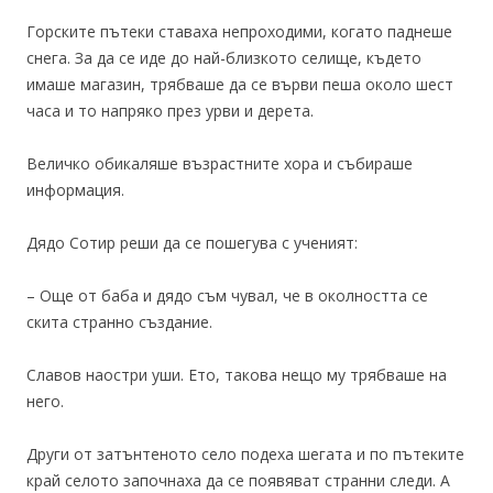
Горските пътеки ставаха непроходими, когато паднеше
снега. За да се иде до най-близкото селище, където
имаше магазин, трябваше да се върви пеша около шест
часа и то напряко през урви и дерета.
Величко обикаляше възрастните хора и събираше
информация.
Дядо Сотир реши да се пошегува с ученият:
– Още от баба и дядо съм чувал, че в околността се
скита странно създание.
Славов наостри уши. Ето, такова нещо му трябваше на
него.
Други от затънтеното село подеха шегата и по пътеките
край селото започнаха да се появяват странни следи. А