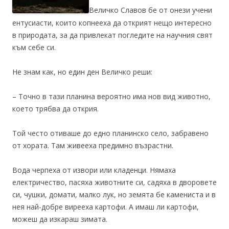
Величко Славов бе от онези учени
ентусиасти, които копнееха да открият нещо интересно
в природата, за да привлекат погледите на научния свят
към себе си.
Не знам как, но един ден Величко реши:
– Точно в тази планина вероятно има нов вид животно,
което трябва да открия.
Той често отиваше до едно планинско село, забравено
от хората. Там живееха предимно възрастни.
Вода черпеха от извори или кладенци. Нямаха
електричество, пасяха животните си, садяха в дворовете
си, чушки, домати, малко лук, но земята бе камениста и в
нея най-добре вирееха картофи. А имаш ли картофи,
можеш да изкараш зимата.