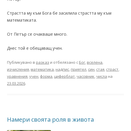
Страстта му към Бога бе засилила страстта му към
математиката.
От Петър се очакваше много.
Днес той е обещаващ учен.
Публикувано в
разказ
и отбелязано с
Бог
,
вселена
,
изчисления
,
математика
,
надпис
,
приятел
,
син
,
стая
,
страст
,
уравнения
,
учен
,
форма
,
циферблат
,
часовник
,
числа
на
23.03.2026
.
Намери своята роля в живота