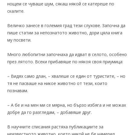
нощем се чуваше шум, сякаш някой се катереше по
скалите.
Величко занесе в големия град тези слухове. Започна да
пише статии за непознатото животно, дори цяла книга
му посвети.
Много любопитни започнаха да идват в селото, особено
през лятото. Всеки прибавяше по някоя своя приумица:
– Видях само длан, – хвалеше се един от туристите, – но
тя не пасваше на никое животно от тези, които
познавам.
– А бе и на мен ми се мярна, но бързо избяга и не можах
добре да го разгледам, – добавяше друг.
В научните списания растяха публикациите за
неизвестното животно, което никой не бе намерил.