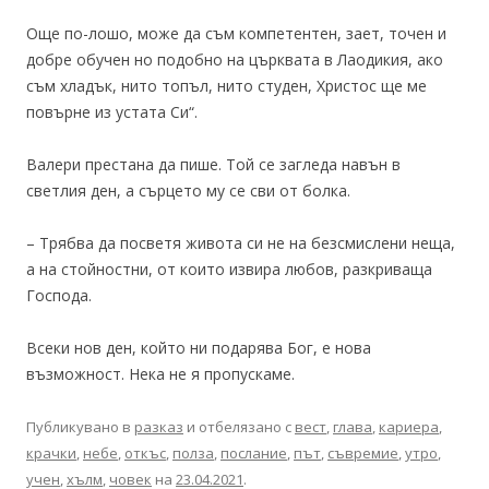
Още по-лошо, може да съм компетентен, зает, точен и
добре обучен но подобно на църквата в Лаодикия, ако
съм хладък, нито топъл, нито студен, Христос ще ме
повърне из устата Си“.
Валери престана да пише. Той се загледа навън в
светлия ден, а сърцето му се сви от болка.
– Трябва да посветя живота си не на безсмислени неща,
а на стойностни, от които извира любов, разкриваща
Господа.
Всеки нов ден, който ни подарява Бог, е нова
възможност. Нека не я пропускаме.
Публикувано в
разказ
и отбелязано с
вест
,
глава
,
кариера
,
крачки
,
небе
,
откъс
,
полза
,
послание
,
път
,
съвремие
,
утро
,
учен
,
хълм
,
човек
на
23.04.2021
.