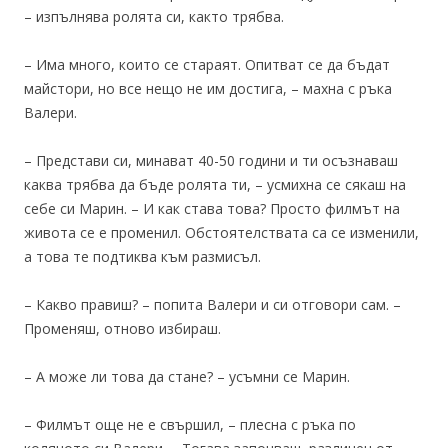
– изпълнява ролята си, както трябва.
– Има много, които се стараят. Опитват се да бъдат
майстори, но все нещо не им достига, – махна с ръка
Валери.
– Представи си, минават 40-50 години и ти осъзнаваш
каква трябва да бъде ролята ти, – усмихна се сякаш на
себе си Марин. – И как става това? Просто филмът на
живота се е променил. Обстоятелствата са се изменили,
а това те подтиква към размисъл.
– Какво правиш? – попита Валери и си отговори сам. –
Променяш, отново избираш.
– А може ли това да стане? – усъмни се Марин.
– Филмът още не е свършил, – плесна с ръка по