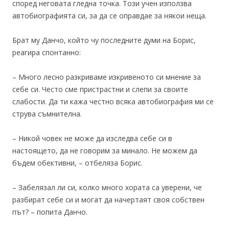
според неговата гледна точка. Този учен използва
автобиографията си, за да се оправдае за някои неща.
Брат му Данчо, който чу последните думи на Борис,
реагира спонтанно:
– Много лесно разкриваме изкривеното си мнение за
себе си. Често сме пристрастни и слепи за своите
слабости. Да ти кажа честно всяка автобиография ми се
струва съмнителна.
– Никой човек не може да изследва себе си в
настоящето, да не говорим за минало. Не можем да
бъдем обективни, – отбеляза Борис.
– Забелязал ли си, колко много хората са уверени, че
разбират себе си и могат да начертаят своя собствен
път? – попита Данчо.