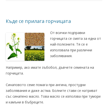
Къде се прилага горчицата
От всички подправки
горчицата се смята за една от
най-полезните. Тя се е
използвала при различни
заболявания.
Например, ако имате зъбобол, дъвчете семената на
горчицата.
Синаповото семе помага при ангина, простудни
заболявания и даже астма. Болните стави се натриват
със синапено масло. Това масло се използва при тумори
и камъни в бъбреците.