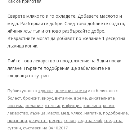
Как се приготвя:
Сварете млякото и го охладете. Добавете маслото и
меда. Разбъркайте добре. След това добавете содата,
яйчния жълтък и отново разбъркайте добре.
Възрастните могат да добавят по желание 1 десертна
лъжица коняк.
Пийте това лекарство в продължение на 5 дни преди
лягане. Първите подобрения ще забележите на
следващата сутрин.
Публикувано в
здраве
,
полезни съвети
и отбелязано с
болест
,
бронхит
,
вирус
,
витамин
,
време
,
дихателната
система
,
желание
,
жълтък
,
инфекция
,
кашлица
,
коняк
,
лекарство
,
лъжица
,
масло
,
мед
,
мляко
,
напитка
,
подобрение
,
признаци
,
резултат
,
ресурс
,
сезон
,
сода за хляб
,
средства
,
сутрин
,
съставки
на
04.10.2017
.