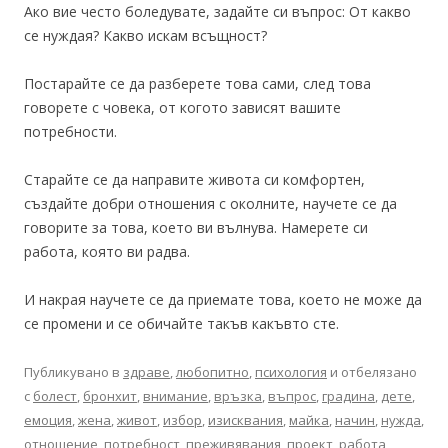
Ако вие често боледувате, задайте си въпрос: От какво
се нуждая? Какво искам всъщност?
Постарайте се да разберете това сами, след това
говорете с човека, от когото зависят вашите
потребности.
Старайте се да направите живота си комфортен,
създайте добри отношения с околните, научете се да
говорите за това, което ви вълнува. Намерете си
работа, която ви радва.
И накрая научете се да приемате това, което не може да
се промени и се обичайте такъв какъвто сте.
Публикувано в
здраве
,
любопитно
,
психология
и отбелязано
с
болест
,
бронхит
,
внимание
,
връзка
,
въпрос
,
градина
,
дете
,
емоция
,
жена
,
живот
,
избор
,
изисквания
,
майка
,
начин
,
нужда
,
отношение
,
потребност
,
преживявания
,
проект
,
работа
,