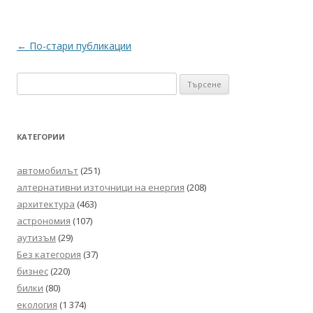
Навигация
←
По-стари публикации
в
Търсене
публикациите
за:
КАТЕГОРИИ
автомобилът
(251)
алтернативни източници на енергия
(208)
архитектура
(463)
астрономия
(107)
аутизъм
(29)
Без категория
(37)
бизнес
(220)
билки
(80)
екология
(1 374)