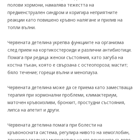
полови хормони, намалява тежестта на
предменструален синдром и коригира неприятните
реакции като повишено кръвно налягане и прилив на
топли вълни.
Червената детелина укрепва функциите на организма
след прием на кортикостероиди и различни антибиотици.
Помага при редица женски състояния, като загуба на
костна тъкан, която е свързана с остеопороза; мастит;
бяло течение; горещи вълни и менопауза.
Червената детелина може да се приема като заместваща
терапия при хормонални проблеми, климактериум,
маточен кръвоизливи, бронхит, простудни състояния,
липса на апетит и други.
Червената детелина помага при болести на
кръвоносната система, регулира нивото на хемоглобин,
тонизира гладката мускулатура на кръвоносните съдове.