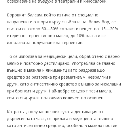
освежаване на въздуха в театрални и киносалони.
Боровият балсам, който изтича от специално
направените отвори върху стъблата на белия бор, се
състои от около 60—80% смолисти вещества, 15—20%
етерично терпентиново масло, до 10% влага и се
използва за получаване на терпентин.
То се използва за медицински цели, обработено с варно
мляко и повторно дестилирано. Употребява се главно
външно в мазила и линиментц като раздразващо
средство за разтривка при ревматизъм, невралгии и
други, като антисептично средство външно за инхалации
при бронхит и други. Най-добре се ценят тези масла,
които съдържат по-голямо количество оспинен.
Катранът, получаван чрез сухата дестилация от
дървесинната част, се прилага в медицината външно
като антисептично средство, особено в мазила против