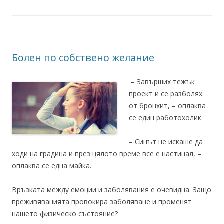
Болен по собствено желание
– Завърших тежък
проект и се разболях
от бронхит, – оплаква
се един работохолик.
– Синът не искаше да
ходи на градина и през цялото време все е настинал, –
оплаква се една майка.
Връзката между емоции и заболявания е очевидна. Защо
преживяванията провокира заболяване и променят
нашето физическо състояние?