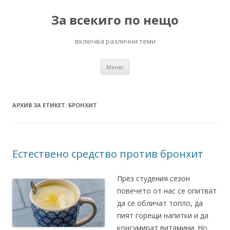
За всекиго по нещо
включва различни теми
Към
Меню
съдържанието
АРХИВ ЗА ЕТИКЕТ:
БРОНХИТ
Естествено средство против бронхит
През студения сезон
повечето от нас се опитват
да се обличат топло, да
пият горещи напитки и да
консумират витамини. Но