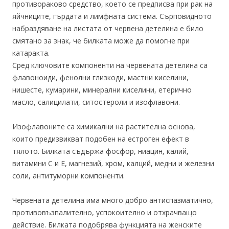
противораково средство, което се предписва при рак на
яйчниците, гърдата и лимфната система. Сърповидното
набраздяване на листата от червена детелина е било
смятано за знак, че билката може да помогне при
катаракта.
Сред ключовите компоненти на червената детелина са
флавоноиди, фенолни глизкоди, мастни киселини,
нишесте, кумарини, минерални киселини, етерично
масло, салицилати, ситостероли и изофлавони.
Изофлавоните са химикални на растителна основа,
които предизвикват подобен на естроген ефект в
тялото. Билката съдържа фосфор, ниацин, калий,
витамини С и Е, магнезий, хром, калций, медни и железни
соли, антитуморни компоненти.
Червената детелина има много добро антиспазматично,
противовъзпалително, успокоително и отхрачващо
действие. Билката подобрява функцията на женските