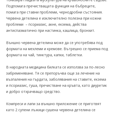
Подпомага пречистващата функция на бъбреците,
помага при ставни проблеми, чернодробни състояния.
Червена детелина е изключително полезна при кожни
проблеми – псориазис, акне, екзема, действа
антиспазматично при настинка, кашлица, бронхит.
Външно червена детелина може да се употребява под
формата на мехлеми и кремове. Вътрешно се приема под
формата на чай, тинктура, капки, таблетки.
В народната медицина билката се използва за по-лесно
забременяване. Тя се препоръчва още за лечение на
възпаления на гърдата, заболявания на ставите, екзема
и псориазис, гуша, пречистване на кръвта, като диуретик
и добро отхрачващо средство.
Компреси и лапи за външно приложение се приготвят
като 2 супени лъжици сушена червена детелина се