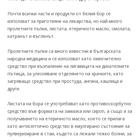
Почти всички части и продукти от белия бор се
използват за приготвяне на лекарства, но най-много
пролетните пъпки, листата, етеричното масло, смолата,
катранът и въгленът.
Пролетните пъпки са много известни в българската
народна медицина и се използват като омекчително
средство при възпаление на лигавицата на дихателните
пътища, за улесняване отделянето на храчките, като
загряващо средство при простуда, ангина, кашлица и
други.
Листата на бора се употребяват като противоскорбутно
средство във формата на замазка или сироп, а също и за
получаването на етеричното масло, което се прилага
като антисептично средство в емулгирано състояние за
пулверизиране в стаи, където са лежали тежко болни, за