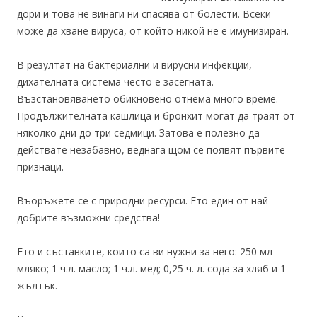
дори и това не винаги ни спасява от болести. Всеки
може да хване вируса, от който никой не е имунизиран.
В резултат на бактериални и вирусни инфекции,
дихателната система често е засегната.
Възстановяването обикновено отнема много време.
Продължителната кашлица и бронхит могат да траят от
няколко дни до три седмици. Затова е полезно да
действате незабавно, веднага щом се появят първите
признаци.
Въоръжете се с природни ресурси. Ето един от най-
добрите възможни средства!
Ето и съставките, които са ви нужни за него: 250 мл
мляко; 1 ч.л. масло; 1 ч.л. мед; 0,25 ч. л. сода за хляб и 1
жълтък.