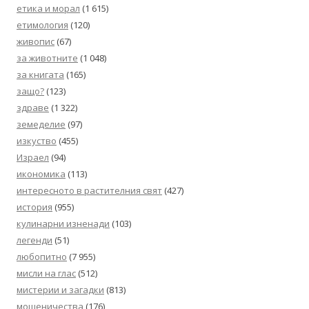
етика и морал
(1 615)
етимология
(120)
живопис
(67)
за животните
(1 048)
за книгата
(165)
защо?
(123)
здраве
(1 322)
земеделие
(97)
изкуство
(455)
Израел
(94)
икономика
(113)
интересното в растителния свят
(427)
история
(955)
кулинарни изненади
(103)
легенди
(51)
любопитно
(7 955)
мисли на глас
(512)
мистерии и загадки
(813)
мошеничества
(176)