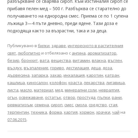
разбъркване се сварява сироп. Към изстиналия сироп се
прибавя пелен мед – 500 г. Разбърква се старателно до
получаването на еднородна смес. Приема се по 1 супена
лъжица 3—4 пъти дневно, преди ядене. Тази доза е
подходяща както за възрастни, така и за деца.
Публикувано в
билки
,
здраве
,
интересното в растителния
свят
,
любопитно
и отбелязано с
ангина
,
ароматизатор
,
безир
,
бронхит
,
вата
,
вещества
,
витамин
,
влакна
,
въглен
,
въздух
,
възпаление
,
гориво
,
дестилация
,
деца
,
доза
,
дървесина
,
запарка
,
захар
,
инхалация
,
каротин
,
катран
,
кашлица
,
киносалон
,
колофон
,
краста
,
лекарства
,
лигавица
,
листа
,
масло
,
материал
,
мед
,
минерални соли
,
невралгия
,
огън
,
освежаване
,
остатък
,
отвор
,
простуда
,
пъпки
,
рани
,
ревматизъм
,
семена
,
сироп
,
смес
,
смола
,
средство
,
стая
,
терпентин
,
техника
,
форма
,
хартия
,
хормон
,
храчки
,
чай
на
07.06.2015
.