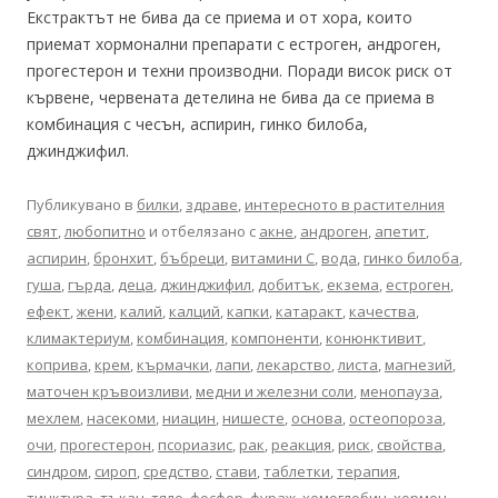
Екстрактът не бива да се приема и от хора, които
приемат хормонални препарати с естроген, андроген,
прогестерон и техни производни. Поради висок риск от
кървене, червената детелина не бива да се приема в
комбинация с чесън, аспирин, гинко билоба,
джинджифил.
Публикувано в
билки
,
здраве
,
интересното в растителния
свят
,
любопитно
и отбелязано с
акне
,
андроген
,
апетит
,
аспирин
,
бронхит
,
бъбреци
,
витамини С
,
вода
,
гинко билоба
,
гуша
,
гърда
,
деца
,
джинджифил
,
добитък
,
екзема
,
естроген
,
ефект
,
жени
,
калий
,
калций
,
капки
,
катаракт
,
качества
,
климактериум
,
комбинация
,
компоненти
,
конюнктивит
,
коприва
,
крем
,
кърмачки
,
лапи
,
лекарство
,
листа
,
магнезий
,
маточен кръвоизливи
,
медни и железни соли
,
менопауза
,
мехлем
,
насекоми
,
ниацин
,
нишесте
,
основа
,
остеопороза
,
очи
,
прогестерон
,
псориазис
,
рак
,
реакция
,
риск
,
свойства
,
синдром
,
сироп
,
средство
,
стави
,
таблетки
,
терапия
,