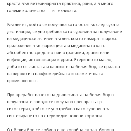
краста във ветеринарната практика, рани, а в много
големи количества — в техниката.
Въгленът, който се получава като остатък след сухата
дестилация, се употребява като суровина за получаване
на медицински активен въглен, които намират широко
приложение във фармацията и медицината като
абсорбентно средство при отравяния, хранителни
инфекции, интоксикации и дриги. Етеричното масло,
добито от листата и клонките на белия бор, се прилага
нашироко и в парфюмерийната и козметичната
промишленост.
При преработването на дървесината на белия бор в
целулозните заводи се получава препаратът p-
ситостерин, който се употребява като суровина за
синтезирането на стериоидни полови хормони.
От белия бор се добива още корабна смола, борова