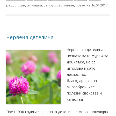
радост
,
син
,
ситуация
,
съпруг
,
състояние
,
човек
на
16.01.2017
.
Червена детелина
Червената детелина е
позната като фураж за
добитъка, но се
използва и като
лекарство,
благодарение на
многобройните
полезни свойства и
качества.
През 1930 година червената детелина е много популярно