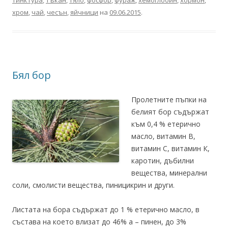
тинктура
,
тъкан
,
тяло
,
фосфор
,
фураж
,
хемоглобин
,
хормон
,
хром
,
чай
,
чесън
,
яйчници
на
09.06.2015
.
Бял бор
Пролетните пъпки на
белият бор съдържат
към 0,4 % етерично
масло, витамин В,
витамин С, витамин К,
каротин, дъбилни
вещества, минерални
соли, смолисти вещества, пиницикрин и други.
Листата на бора съдържат до 1 % етерично масло, в
състава на което влизат до 46% а – пинен, до 3%