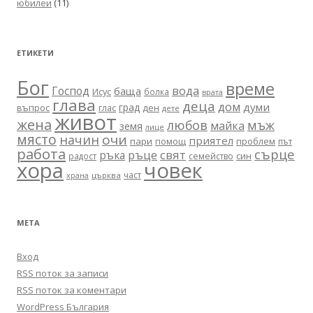
юбилеи
(11)
ЕТИКЕТИ
Бог
време
вода
Господ
баща
Исус
болка
врата
глава
деца
дом
думи
град
въпрос
глас
ден
дете
живот
жена
любов
мъж
майка
земя
лице
място
очи
начин
приятел
пари
помощ
проблем
път
работа
сърце
ръце
свят
ръка
син
радост
семейство
хора
човек
част
църква
храна
МЕТА
Вход
RSS поток за записи
RSS поток за коментари
WordPress България