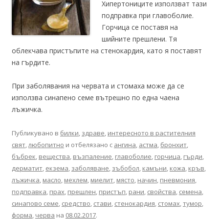
Хипертониците използват тази
подправка при главоболие.
Горчица се поставя на
шийните прешлени. Тя
облекчава пристъпите на стенокардия, като я поставят
на гърдите.
При заболявания на червата и стомаха може да се
използва синапено семе вътрешно по една чаена
лъжичка.
Публикувано в
билки
,
здраве
,
интересното в растителния
свят
,
любопитно
и отбелязано с
ангина
,
астма
,
бронхит
,
бъбрек
,
вещества
,
възпаление
,
главоболие
,
горчица
,
гърди
,
дерматит
,
екзема
,
заболяване
,
зъбобол
,
камъни
,
кожа
,
кръв
,
лъжичка
,
масло
,
мехлем
,
миелит
,
място
,
начин
,
пневмония
,
подправка
,
прах
,
прешлен
,
пристъп
,
рани
,
свойства
,
семена
,
синапово семе
,
средство
,
стави
,
стенокардия
,
стомах
,
тумор
,
форма
,
черва
на
08.02.2017
.