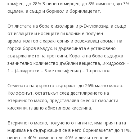
камфен, до 28% З-пинен и мирцен, до 8% лимонен, до 3%
оцимен, а също и борнеол и борнилацетат.
От листата на бора е изолиран и p-D-глюкозид, а също
от иглиците и носещите ги клонки е получен
ароматизатор с характерния и освежаващ аромат на
горски боров въздух. В дървесината е установено
съдържанието на протеини. Кората на бора съдържа
значително количество дъбилни вещества, 3-хидрокси –
1 – (4-хидрокси – 3-метоксифенил) – 1-пропанол.
Семената на дървото съдържат до 26% мазно масло.
Колофонът, остатъкът след дестилирането на
етеричното масло, представлява смес от смолисти
киселини, главно абиетинова киселина.
Етеричното масло, получено от иглите, има приятната
миризма на съдържащия се в него борнилацетат до 11%,
пинен до 40%, лимонен до 40% и други терпени.