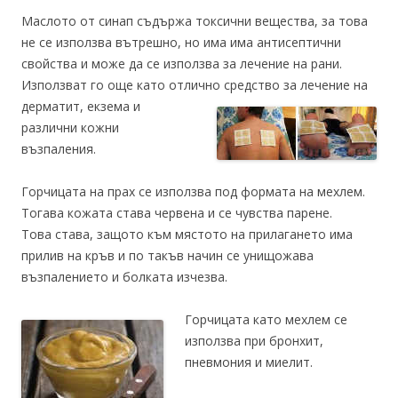
Маслото от синап съдържа токсични вещества, за това
не се използва вътрешно, но има има антисептични
свойства и може да се използва за лечение на рани.
Използват го още като отлично средство за лечение на
дерматит, екзема и
различни кожни
възпаления.
Горчицата на прах се използва под формата на мехлем.
Тогава кожата става червена и се чувства парене.
Това става, защото към мястото на прилагането има
прилив на кръв и по такъв начин се унищожава
възпалението и болката изчезва.
Горчицата като мехлем се
използва при бронхит,
пневмония и миелит.