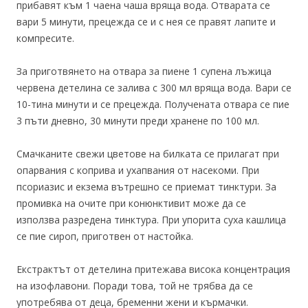
прибавят към 1 чаена чаша вряща вода. Отварата се
вари 5 минути, прецежда се и с нея се правят лапите и
компресите.
За приготвянето на отвара за пиене 1 супена лъжица
червена детелина се залива с 300 мл вряща вода. Вари се
10-тина минути и се прецежда. Получената отвара се пие
3 пъти дневно, 30 минути преди хранене по 100 мл.
Смачканите свежи цветове на билката се прилагат при
опарвания с коприва и ухапвания от насекоми. При
псориазис и екзема вътрешно се приемат тинктури. За
промивка на очите при конюнктивит може да се
използва разредена тинктура. При упорита суха кашлица
се пие сироп, приготвен от настойка.
Екстрактът от детелина притежава висока концентрация
на изофлавони. Поради това, той не трябва да се
употребява от деца, бременни жени и кърмачки.