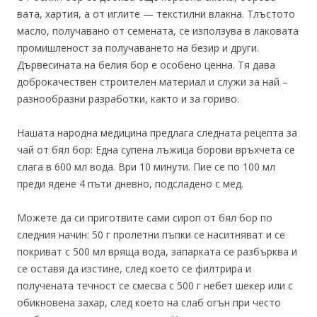
вата, хартия, а от иглите — текстилни влакна. Тлъстото
масло, получавано от семената, се използува в лаковата
промишленост за получаването на безир и други.
Дървесината на белия бор е особено ценна. Тя дава
доброкачествен строителен материал и служи за най –
разнообразни разработки, както и за гориво.
Нашата народна медицина предлага следната рецепта за
чай от бял бор: Една супена лъжица борови връхчета се
слага в 600 мл вода. Ври 10 минути. Пие се по 100 мл
преди ядене 4 пъти дневно, подсладено с мед.
Можете да си приготвите сами сироп от бял бор по
следния начин: 50 г пролетни пъпки се наситняват и се
покриват с 500 мл вряща вода, запарката се разбърква и
се оставя да изстине, след което се филтрира и
получената течност се смесва с 500 г небет шекер или с
обикновена захар, след което на слаб огън при често