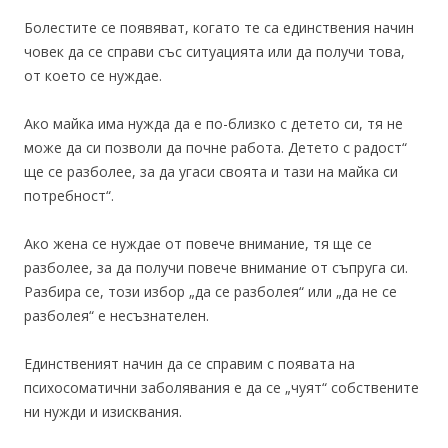
Болестите се появяват, когато те са единствения начин
човек да се справи със ситуацията или да получи това,
от което се нуждае.
Ако майка има нужда да е по-близко с детето си, тя не
може да си позволи да почне работа. Детето с радост“
ще се разболее, за да угаси своята и тази на майка си
потребност“.
Ако жена се нуждае от повече внимание, тя ще се
разболее, за да получи повече внимание от съпруга си.
Разбира се, този избор „да се разболея“ или „да не се
разболея“ е несъзнателен.
Единственият начин да се справим с появата на
психосоматични заболявания е да се „чуят“ собствените
ни нужди и изисквания.