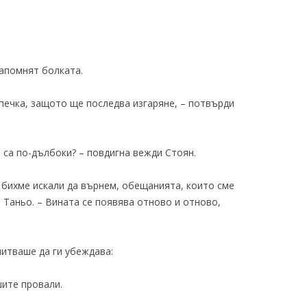
запомнят болката.
печка, защото ще последва изгаряне, – потвърди
о са по-дълбоки? – повдигна вежди Стоян.
 бихме искали да върнем, обещанията, които сме
 Таньо. – Вината се появява отново и отново,
питваше да ги убеждава:
шите провали.