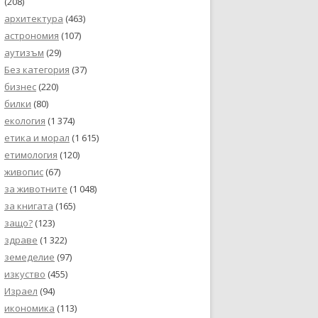
(208)
архитектура
(463)
астрономия
(107)
аутизъм
(29)
Без категория
(37)
бизнес
(220)
билки
(80)
екология
(1 374)
етика и морал
(1 615)
етимология
(120)
живопис
(67)
за животните
(1 048)
за книгата
(165)
защо?
(123)
здраве
(1 322)
земеделие
(97)
изкуство
(455)
Израел
(94)
икономика
(113)