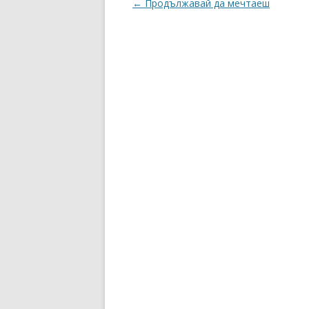
Навигация
←
Продължавай да мечтаеш
в
публикациите