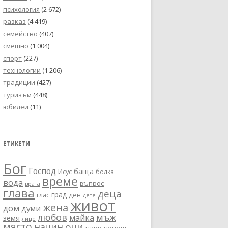
психология
(2 672)
разказ
(4 419)
семейство
(407)
смешно
(1 004)
спорт
(227)
технологии
(1 206)
традиции
(427)
туризъм
(448)
юбилеи
(11)
ЕТИКЕТИ
Бог
Господ
баща
Исус
болка
време
вода
въпрос
врата
глава
деца
град
глас
ден
дете
живот
жена
дом
думи
любов
мъж
майка
земя
лице
място
очи
начин