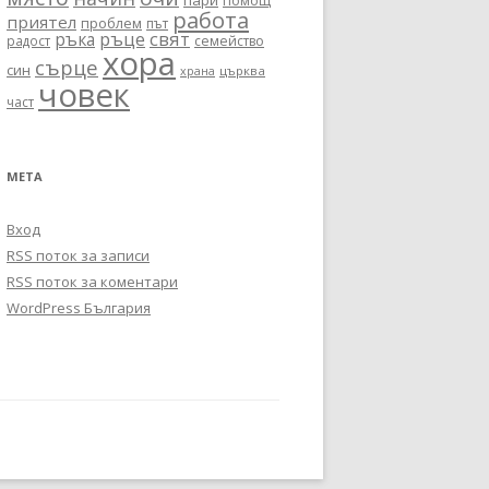
пари
помощ
работа
приятел
проблем
път
ръце
свят
ръка
радост
семейство
хора
сърце
син
църква
храна
човек
част
МЕТА
Вход
RSS поток за записи
RSS поток за коментари
WordPress България