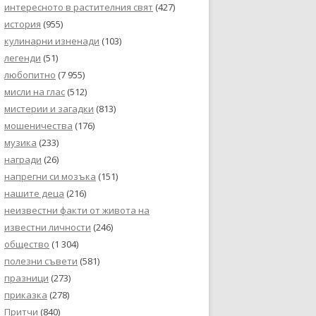
интересното в растителния свят
(427)
история
(955)
кулинарни изненади
(103)
легенди
(51)
любопитно
(7 955)
мисли на глас
(512)
мистерии и загадки
(813)
мошеничества
(176)
музика
(233)
награди
(26)
напрегни си мозъка
(151)
нашите деца
(216)
неизвестни факти от живота на
известни личности
(246)
общество
(1 304)
полезни съвети
(581)
празници
(273)
приказка
(278)
Притчи
(840)