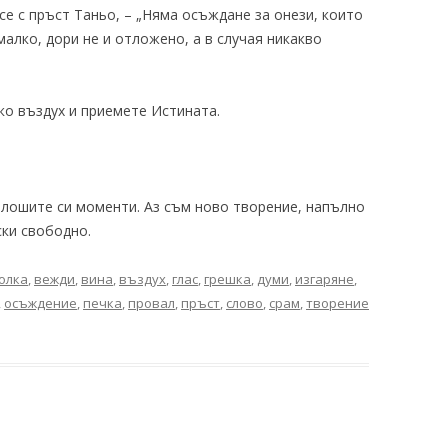
 се с пръст Таньо, – „Няма осъждане за онези, които
-малко, дори не и отложено, а в случая никакво
ко въздух и приемете Истината.
-лошите си моменти. Аз съм ново творение, напълно
ски свободно.
олка
,
вежди
,
вина
,
въздух
,
глас
,
грешка
,
думи
,
изгаряне
,
,
осъждение
,
печка
,
провал
,
пръст
,
слово
,
срам
,
творение