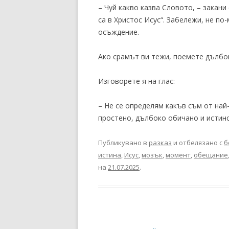
– Чуй какво казва Словото, – закани
са в Христос Исус“. Забележи, не по
осъждение.
Ако срамът ви тежи, поемете дълбо
Изговорете я на глас:
– Не се определям какъв съм от най
простено, дълбоко обичано и истин
Публикувано в
разказ
и отбелязано с
б
истина
,
Исус
,
мозък
,
момент
,
обещание
на
21.07.2025
.