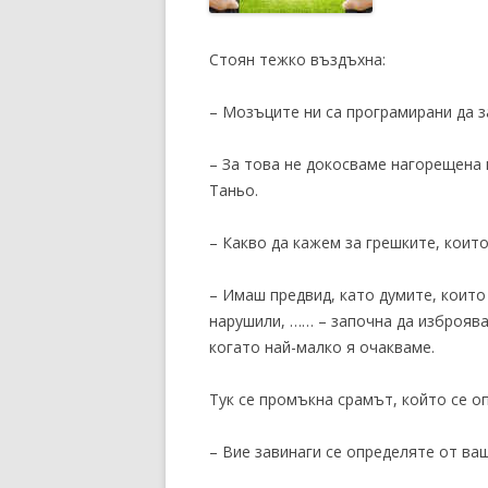
Стоян тежко въздъхна:
– Мозъците ни са програмирани да 
– За това не докосваме нагорещена 
Таньо.
– Какво да кажем за грешките, коит
– Имаш предвид, като думите, които
нарушили, …… – започна да изброява
когато най-малко я очакваме.
Тук се промъкна срамът, който се о
– Вие завинаги се определяте от ва