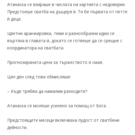
Атанаска се взираше в числата на хартията с недоверие.
Предстоеше сватба на дъщеря ѝ. Тя бе първата от петте
ѝ деца.
Цветни аранжировки, теми и разнообразни идеи се
въртяха в главата ѝ, докато се готвеше да се срещне с
координатора на сватбата.
Прогнозираната цена за тържеството я смая.
Цял ден след това обмисляше:
– Къде трябва да намалим разходите?
Атанаска се молеше усилено за помощ от Бога.
Предстоящите месеци включваха лудост от сватбени
дейности.