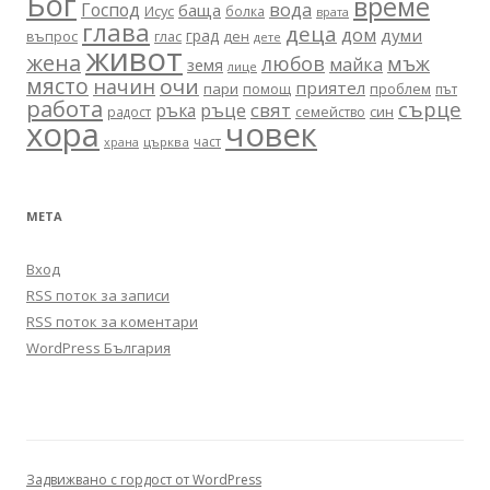
Бог
време
вода
Господ
баща
Исус
болка
врата
глава
деца
дом
думи
град
въпрос
глас
ден
дете
живот
жена
любов
мъж
майка
земя
лице
място
очи
начин
приятел
пари
помощ
проблем
път
работа
сърце
ръце
свят
ръка
син
радост
семейство
хора
човек
част
църква
храна
МЕТА
Вход
RSS поток за записи
RSS поток за коментари
WordPress България
Задвижвано с гордост от WordPress