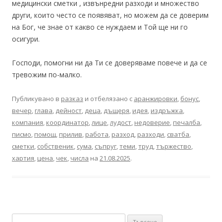
медицински сметки , извънредни разходи и множество
други, които често се появяват, но можем да се доверим
на Бог, че знае от какво се нуждаем и Той ще ни го
осигури.
Господи, помогни ни да Ти се доверяваме повече и да се
тревожим по-малко.
Публикувано в
разказ
и отбелязано с
аранжировки
,
бонус
,
вечер
,
глава
,
дейност
,
деца
,
дъщеря
,
идея
,
издръжка
,
компания
,
координатор
,
лице
,
лудост
,
недоверие
,
печалба
,
писмо
,
помощ
,
прилив
,
работа
,
разход
,
разходи
,
сватба
,
сметки
,
собственик
,
сума
,
съпруг
,
теми
,
труд
,
тържество
,
хартия
,
цена
,
чек
,
числа
на
21.08.2025
.
Търсене