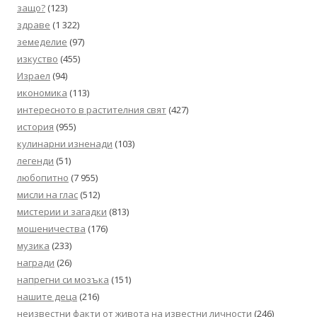
защо?
(123)
здраве
(1 322)
земеделие
(97)
изкуство
(455)
Израел
(94)
икономика
(113)
интересното в растителния свят
(427)
история
(955)
кулинарни изненади
(103)
легенди
(51)
любопитно
(7 955)
мисли на глас
(512)
мистерии и загадки
(813)
мошеничества
(176)
музика
(233)
награди
(26)
напрегни си мозъка
(151)
нашите деца
(216)
неизвестни факти от живота на известни личности
(246)