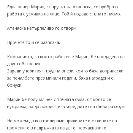
Една вечер Марин, съпругът на Атанаска, се прибра от
работа с усмивка на лице. Той ѝ подаде сгънато писмо.
Атанаска нетърпеливо го отвори.
Прочете го и се разплака.
Компанията, за която работеше Марин, бе продадена на
друг собственик.
Заради упоритият труд на онези, които бяха допринесли
за печалбата през минали години, бяха наградени с
бонуси.
Марин бе получил чек с точната сума, от която се
нуждаеха, за да покрият извънредните сватбени разходи.
Не можем да контролираме приливите и отливите на
промените в издръжката на дете, неочакваните