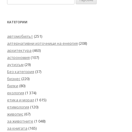
за:
КАТЕГОРИИ
автомобилът
(251)
алтернативни източници на енергия
(208)
архитектура
(463)
астрономия
(107)
аутизъм
(29)
Без категория
(37)
бизнес
(220)
билки
(80)
екология
(1 374)
етика и морал
(1 615)
етимология
(120)
живопис
(67)
за животните
(1 048)
за книгата
(165)