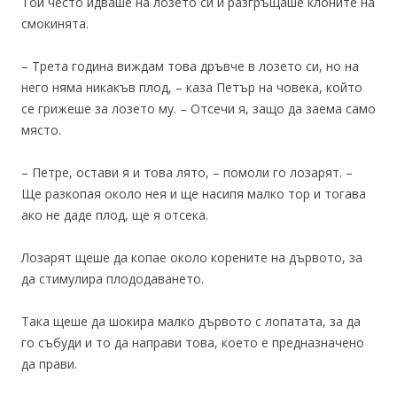
Той често идваше на лозето си и разгръщаше клоните на
смокинята.
– Трета година виждам това дръвче в лозето си, но на
него няма никакъв плод, – каза Петър на човека, който
се грижеше за лозето му. – Отсечи я, защо да заема само
място.
– Петре, остави я и това лято, – помоли го лозарят. –
Ще разкопая около нея и ще насипя малко тор и тогава
ако не даде плод, ще я отсека.
Лозарят щеше да копае около корените на дървото, за
да стимулира плододаването.
Така щеше да шокира малко дървото с лопатата, за да
го събуди и то да направи това, което е предназначено
да прави.