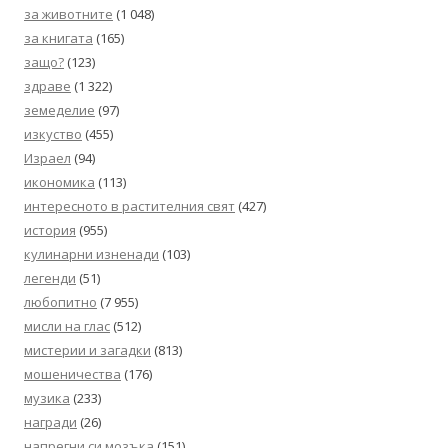
за животните
(1 048)
за книгата
(165)
защо?
(123)
здраве
(1 322)
земеделие
(97)
изкуство
(455)
Израел
(94)
икономика
(113)
интересното в растителния свят
(427)
история
(955)
кулинарни изненади
(103)
легенди
(51)
любопитно
(7 955)
мисли на глас
(512)
мистерии и загадки
(813)
мошеничества
(176)
музика
(233)
награди
(26)
напрегни си мозъка
(151)