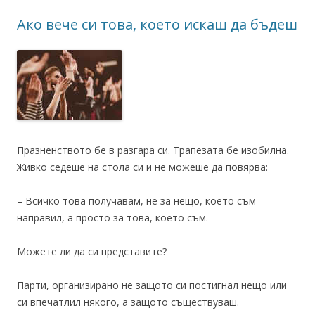
Ако вече си това, което искаш да бъдеш
Празненството бе в разгара си. Трапезата бе изобилна.
Живко седеше на стола си и не можеше да повярва:
– Всичко това получавам, не за нещо, което съм
направил, а просто за това, което съм.
Можете ли да си представите?
Парти, организирано не защото си постигнал нещо или
си впечатлил някого, а защото съществуваш.