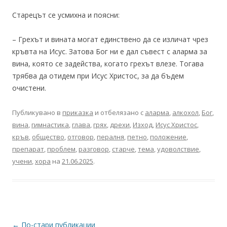
Старецът се усмихна и поясни:
– Грехът и вината могат единствено да се изличат чрез
кръвта на Исус. Затова Бог ни е дал съвест с аларма за
вина, която се задейства, когато грехът влезе. Тогава
трябва да отидем при Исус Христос, за да бъдем
очистени.
Публикувано в
приказка
и отбелязано с
аларма
,
алкохол
,
Бог
,
вина
,
гимнастика
,
глава
,
грях
,
дрехи
,
Изход
,
Исус Христос
,
кръв
,
общество
,
отговор
,
пералня
,
петно
,
положение
,
препарат
,
проблем
,
разговор
,
старче
,
тема
,
удоволствие
,
учени
,
хора
на
21.06.2025
.
Навигация
←
По-стари публикации