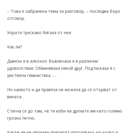
– Това е забранена тема за разговор, – последва бърз
отговор.
Хората трескаво бягаха от нея.
Как ли?
Давеха я в алкохол. Въвличаха я в различни
удоволствия. Обвиняваха някой друг. Подтискаха я с
умствена гимнастика. ….
Но каквото и да правеха не можеха да се отърват от
вината.
Стигна се до там, че тя изби на дрехите им като голямо
грозно петно.
Какъв ли не перилен препарат използваха, но колко и