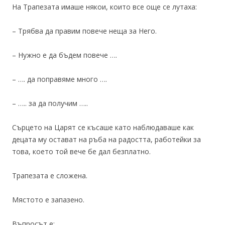
На Трапезата имаше някои, които все още се лутаха:
– Трябва да правим повече неща за Него.
– Нужно е да бъдем повече ….
– …. да поправяме много ….
– ….. за да получим …..
Сърцето на Царят се късаше като наблюдаваше как
децата му остават на ръба на радостта, работейки за
това, което той вече бе дал безплатно.
Трапезата е сложена.
Мястото е запазено.
Въпросът е: