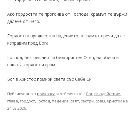
Ако гордостта те прогонва от Господа, срамът те държи
далече от Него.
Гордостта предшества падението, а срамът пречи да се
изправим пред Бога.
Господ, безгрешният и безкористен Отец, ни обича в
нашата гордост и срам.
Бог в Христос помири света със Себе Си.
Публикувано в
приказка
и отбелязано с
Бог
,
въздействие
,
глава
,
гордост
,
Господ
,
падение
,
свят
,
сестри
,
срам
,
Христос
на
24.03.2026
.