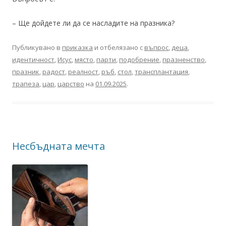
– Ще дойдете ли да се насладите на празника?
Публикувано в
приказка
и отбелязано с
въпрос
,
деца
,
идентичност
,
Исус
,
място
,
парти
,
подобрение
,
празненство
,
празник
,
радост
,
реалност
,
ръб
,
стол
,
трансплантация
,
трапеза
,
цар
,
царство
на
01.09.2025
.
Несбъдната мечта