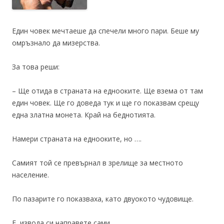
Един човек мечтаеше да спечели много пари. Беше му
омръзнало да мизерства.
За това реши:
– Ще отида в страната на еднооките. Ще взема от там
един човек. Ще го доведа тук и ще го показвам срещу
една златна монета. Край на беднотията.
Намери страната на еднооките, но ….
Самият той се превърнал в зрелище за местното
население.
По пазарите го показваха, като двуокото чудовище.
Е, извода си направете сами.