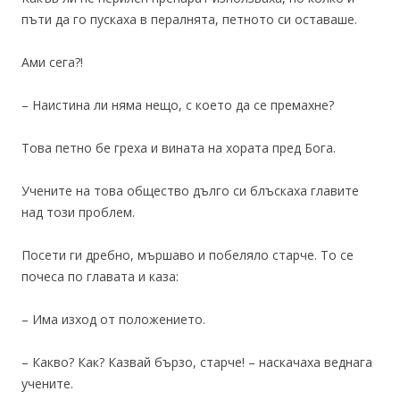
пъти да го пускаха в пералнята, петното си оставаше.
Ами сега?!
– Наистина ли няма нещо, с което да се премахне?
Това петно бе греха и вината на хората пред Бога.
Учените на това общество дълго си блъскаха главите
над този проблем.
Посети ги дребно, мършаво и побеляло старче. То се
почеса по главата и каза:
– Има изход от положението.
– Какво? Как? Казвай бързо, старче! – наскачаха веднага
учените.