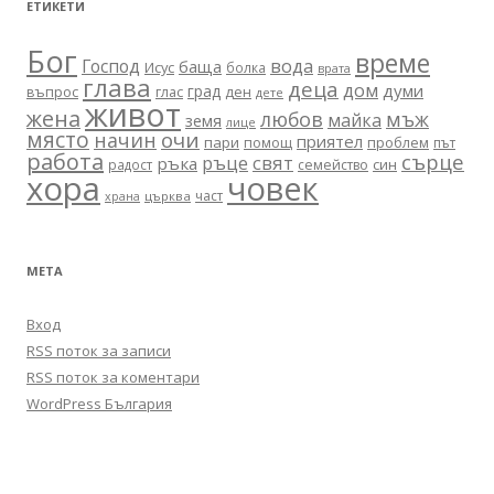
ЕТИКЕТИ
Бог
време
вода
Господ
баща
Исус
болка
врата
глава
деца
дом
думи
град
въпрос
глас
ден
дете
живот
жена
любов
мъж
майка
земя
лице
място
очи
начин
приятел
пари
помощ
проблем
път
работа
сърце
ръце
свят
ръка
син
радост
семейство
хора
човек
част
църква
храна
МЕТА
Вход
RSS поток за записи
RSS поток за коментари
WordPress България