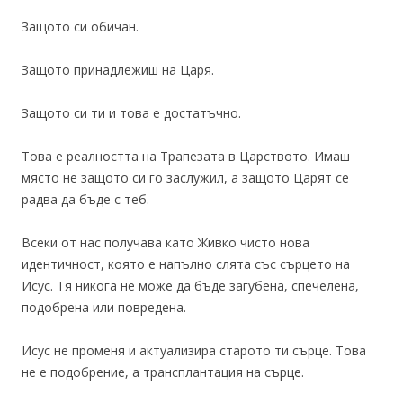
Защото си обичан.
Защото принадлежиш на Царя.
Защото си ти и това е достатъчно.
Това е реалността на Трапезата в Царството. Имаш
място не защото си го заслужил, а защото Царят се
радва да бъде с теб.
Всеки от нас получава като Живко чисто нова
идентичност, която е напълно слята със сърцето на
Исус. Тя никога не може да бъде загубена, спечелена,
подобрена или повредена.
Исус не променя и актуализира старото ти сърце. Това
не е подобрение, а трансплантация на сърце.