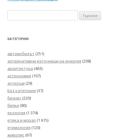
в
Търсене
публикациите
за:
КАТЕГОРИИ
автомобилът
(251)
алтернативни източници на енергия
(208)
архитектура
(463)
астрономия
(107)
аутизъм
(29)
Без категория
(37)
бизнес
(220)
билки
(80)
екология
(1 374)
етика и морал
(1 615)
етимология
(120)
живопис
(67)