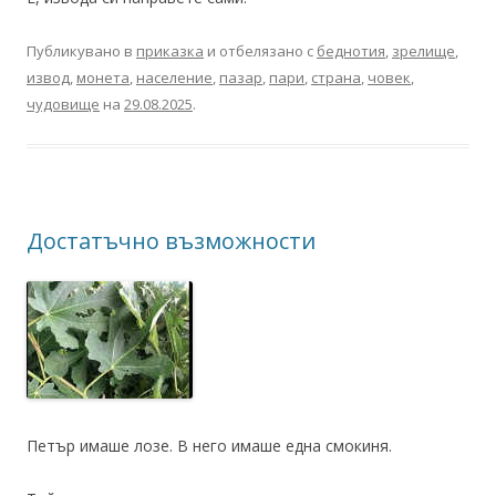
Публикувано в
приказка
и отбелязано с
беднотия
,
зрелище
,
извод
,
монета
,
население
,
пазар
,
пари
,
страна
,
човек
,
чудовище
на
29.08.2025
.
Достатъчно възможности
Петър имаше лозе. В него имаше една смокиня.