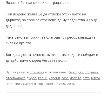
Лозарят бе търпелив и състрадателен.
Той искрено желаеше да отложи отсичането на
дървото, за това се стремеше да му подейства и то да
даде плод.
Така действат Божията благодат с преобразяващата
сила на Кръста.
Бог дава достатъчно възможности, за да се събудим и
да действаме според Неговата воля.
Публикувано в
приказка
и отбелязано с
благодат
,
Бог
,
воля
,
възможност
,
дърво
,
клони
,
корени
,
лозе
,
лопата
,
лято
,
място
,
плод
,
сила
,
смокиня
,
тор
,
човек
на
28.07.2025
.