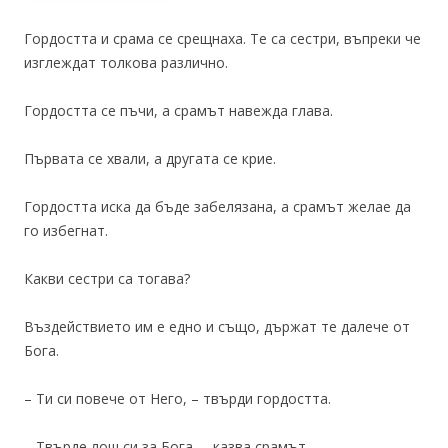
Гордостта и срама се срещнаха. Те са сестри, въпреки че
изглеждат толкова различно.
Гордостта се пъчи, а срамът навежда глава.
Първата се хвали, а другата се крие.
Гордостта иска да бъде забелязана, а срамът желае да
го избегнат.
Какви сестри са тогава?
Въздействието им е едно и също, държат те далече от
Бога.
– Ти си повече от Него, – твърди гордостта.
– Твърде лош си за Бога, – казва срамът.