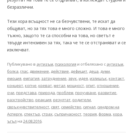
безразлични.
Тези хора всъщност не са безчувствени, те искат да
общуват, но за тях това е много сложно. И това е много
тъжно, защото те са способни на това, но светът е
твърде интензивен за тях, така че те се отстраняват и се
изключват.
Публикувано в
аутизъм
,
психология
и отбелязано с
аутизъм
,
болка
,
глас
,
движение
,
действие
,
дефицит
,
деца
,
думи
,
емоция
,
емпатия
,
затруднение
,
звук
,
идея
,
излишък
,
контакт
,
концерт
,
копче
,
креват
,
метал
,
мощност
,
опит
,
отношение
,
очи
,
представа
,
природа
,
проблем
,
проучване
,
развитие
,
разстройство
,
реакция
,
резултат
,
родители
,
свръхчувствителност
,
свят
,
семейство
,
сигнал
,
синдром на
Асперге
,
спектър
,
страх
,
съпричасност
,
теория
,
форма
,
хора
,
ъгъл
на
24.08.2016
.