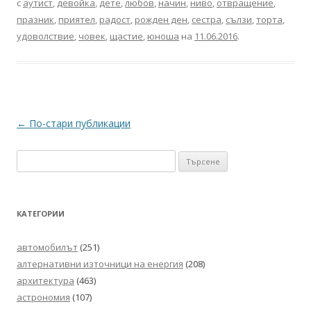
с
аутист
,
девойка
,
дете
,
любов
,
начин
,
ниво
,
отвращение
,
празник
,
приятел
,
радост
,
рожден ден
,
сестра
,
сълзи
,
торта
,
удоволствие
,
човек
,
щастие
,
юноша
на
11.06.2016
.
Навигация
←
По-стари публикации
в
Търсене
публикациите
за:
КАТЕГОРИИ
автомобилът
(251)
алтернативни източници на енергия
(208)
архитектура
(463)
астрономия
(107)