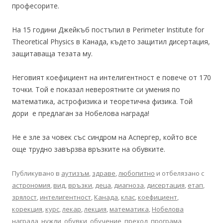
професорите.
На 15 години Джейкъб постъпил в Perimeter Institute for
Theoretical Physics в Канада, където защитил дисертация,
защитаваща тезата му.
Неговият коефициент на интелигентност е повече от 170
точки. Той е показал невероятните си умения по
математика, астрофизика и теоретична физика. Той
дори е предлаган за Нобелова награда!
Не е зле за човек със синдром на Аспергер, който все
още трудно завързва връзките на обувките.
Публикувано в
аутизъм
,
здраве
,
любопитно
и отбелязано с
астрономия
,
вид
,
връзки
,
деца
,
диагноза
,
дисертация
,
етап
,
зрялост
,
интелигентност
,
Канада
,
клас
,
коефициент
,
корекция
,
курс
,
лекар
,
лекция
,
математика
,
Нобелова
награда
,
нужди
,
обувки
,
обучение
,
преход
,
програма
,