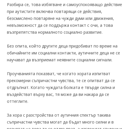
Разбира се, това избягване и самоуспокояващо действие
при аутистите включва повтарящи се действия,
безсмислено повтаряне на чужди думи или движения,
невъзможност да се поддържа контакт с очи, а това
възпрепятства нормалното социално развитие.
Без опита, който другите деца придобиват по време на
обичайните им социални контакти, аутичните деца не се
научават да възприемат неявните социални сигнали.
Проучванията показват, че когато хората изпитват
прекомерни съпричастни чувства, те се опитват да се
отдръпнат. Когато чуждата болката е твърде силна и
въздействат върху вас, тя може да ви накара да се
оттеглите.
За хора с разстройства от аутичния спектър такива
съпричастни чувства могат да бъдат много силни и в
резултат на това те се отдръпват, а изглеждат студени и