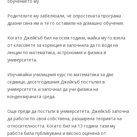
обучението му.
Родителите му забелязали, че опростената програма
дразни сина им и те го оставили на домашно обучение.
Когато Джейкъб бил на осем години, майка му го взела
от класовете за корекция и започнала да го води на
лекции по математика, астрономия и физика в
университета.
Изучавайки училищния курс по математика за две
седмици, десетгодишния Джейкъб постъпил в
университета. и започнал да учи физика на
кондензираната среда.
Още преди да постъпи в университета, Джейкъб започна
да работи по своя собствена, разширена теорията на
относителността. Когато бил на 13 година тази му
работа била публикувана и високо оценена от