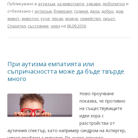
Публикувано в
аутизъм
,
за животните
,
здраве
,
любопитно
и
отбелязано с
аутизъм
,
бумеранг
,
години
,
дела
,
добро
,
дом
,
живот
,
животно
,
куче
,
лекар
,
момче
,
семейство
,
смърт
,
Спасител
,
състояние
,
член
на
06.09.2016
.
При аутизма емпатията или
съпричасността може да бъде твърде
много
Ново проучване
показва, че противно
на съществуващите
идеи хора с
разстройства от
аутичния спектър, като например синдром на Аспергер,
нямат проблем с емпатия. По-скоро тяхното