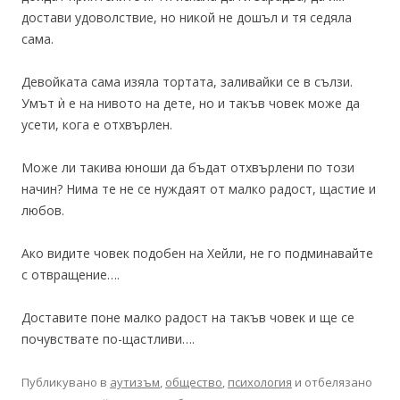
достави удоволствие, но никой не дошъл и тя седяла
сама.
Девойката сама изяла тортата, заливайки се в сълзи.
Умът ѝ е на нивото на дете, но и такъв човек може да
усети, кога е отхвърлен.
Може ли такива юноши да бъдат отхвърлени по този
начин? Нима те не се нуждаят от малко радост, щастие и
любов.
Ако видите човек подобен на Хейли, не го подминавайте
с отвращение….
Доставите поне малко радост на такъв човек и ще се
почувствате по-щастливи….
Публикувано в
аутизъм
,
общество
,
психология
и отбелязано