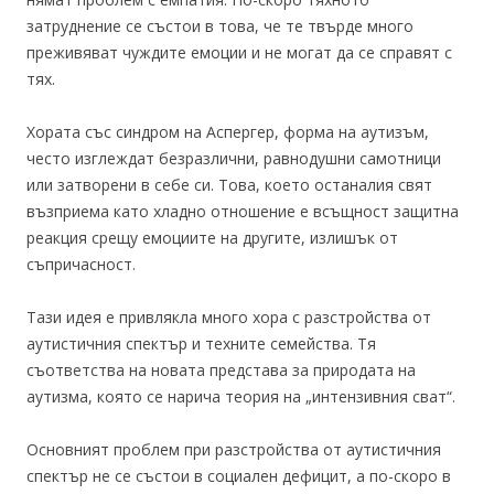
затруднение се състои в това, че те твърде много
преживяват чуждите емоции и не могат да се справят с
тях.
Хората със синдром на Аспергер, форма на аутизъм,
често изглеждат безразлични, равнодушни самотници
или затворени в себе си. Това, което останалия свят
възприема като хладно отношение е всъщност защитна
реакция срещу емоциите на другите, излишък от
съпричасност.
Тази идея е привлякла много хора с разстройства от
аутистичния спектър и техните семейства. Тя
съответства на новата представа за природата на
аутизма, която се нарича теория на „интензивния сват“.
Основният проблем при разстройства от аутистичния
спектър не се състои в социален дефицит, а по-скоро в