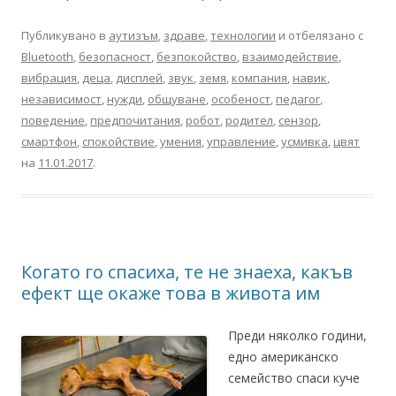
Публикувано в
аутизъм
,
здраве
,
технологии
и отбелязано с
Bluetooth
,
безопасност
,
безпокойство
,
взаимодействие
,
вибрация
,
деца
,
дисплей
,
звук
,
земя
,
компания
,
навик
,
независимост
,
нужди
,
общуване
,
особеност
,
педагог
,
поведение
,
предпочитания
,
робот
,
родител
,
сензор
,
смартфон
,
спокойствие
,
умения
,
управление
,
усмивка
,
цвят
на
11.01.2017
.
Когато го спасиха, те не знаеха, какъв
ефект ще окаже това в живота им
Преди няколко години,
едно американско
семейство спаси куче