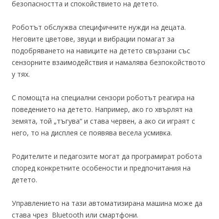
безопасността и спокойствието на детето.
Роботът обслужва специфичните нужди на децата.
Неговите цветове, звуци и вибрации помагат за
подобряването на навиците на детето свързани със
сензорните взаимодействия и намалява безпокойството
у тях.
С помощта на специални сензори роботът реагира на
поведението на детето. Например, ако го хвърлят на
земята, той „тъгува“ и става червен, а ако си играят с
него, то на дисплея се появява весела усмивка.
Родителите и педагозите могат да програмират робота
според конкретните особености и предпочитания на
детето.
Управлението на тази автоматизирана машина може да
става чрез Bluetooth или смартфони.