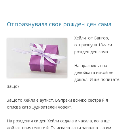
Отпразнувала своя рожден ден сама
Хейли от Бангор,
отпразнува 18-я си
рожден ден сама.
На празникът на
девойката никой не
дошъл. И ще попитате:
Защо?
Защото Хейли е аутист. Въпреки всичко сестра ѝ я
описва като „удивителен човек“.
На рождения си ден Хейли седяла и чакала, кога ще
дойдат приятелите ѝ. Тя искала да ги зарадва, да им