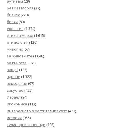
аутизъм
(29)
Без категория
(37)
бизнес
(220)
билки
(80)
екология
(1 374)
етика и морал
(1 615)
етимология
(120)
живопис
(67)
за животните
(1 048)
за книгата
(165)
защо?
(123)
здраве
(1 322)
земеделие
(97)
изкуство
(455)
Израел
(94)
икономика
(113)
интересното в растителния свят
(427)
история
(955)
кулинарни изненади
(103)