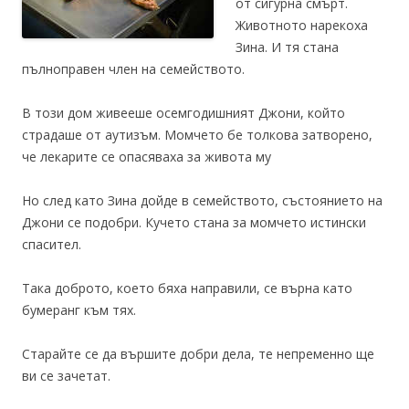
от сигурна смърт.
Животното нарекоха
Зина. И тя стана
пълноправен член на семейството.
В този дом живееше осемгодишният Джони, който
страдаше от аутизъм. Момчето бе толкова затворено,
че лекарите се опасяваха за живота му
Но след като Зина дойде в семейството, състоянието на
Джони се подобри. Кучето стана за момчето истински
спасител.
Така доброто, което бяха направили, се върна като
бумеранг към тях.
Старайте се да вършите добри дела, те непременно ще
ви се зачетат.