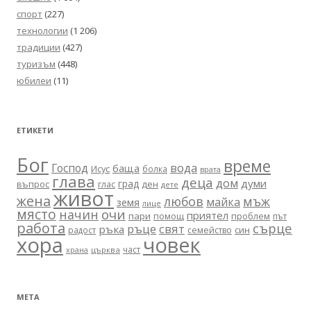
спорт
(227)
технологии
(1 206)
традиции
(427)
туризъм
(448)
юбилеи
(11)
ЕТИКЕТИ
Бог
време
вода
Господ
баща
Исус
болка
врата
глава
деца
дом
думи
град
въпрос
глас
ден
дете
живот
жена
любов
мъж
майка
земя
лице
място
очи
начин
приятел
пари
помощ
проблем
път
работа
сърце
ръце
свят
ръка
син
радост
семейство
хора
човек
част
църква
храна
МЕТА