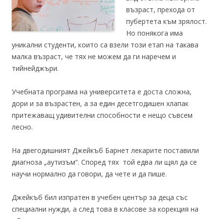
възраст, прехода от
пубертета към зрялост.
Но понякога има
уникални студенти, които са взели този етап на такава
малка възраст, че тях не можем да ги наречем и
тийнейджъри.
Учебната програма на университета е доста сложна,
дори и за възрастен, а за един десетгодишен хлапак
притежаващ удивителни способности е нещо съвсем
лесно.
На двегодишният Джейкъб Барнет лекарите поставили
диагноза „аутизъм“. Според тях той едва ли щял да се
научи нормално да говори, да чете и да пише.
Джейкъб бил изпратен в учебен център за деца със
специални нужди, а след това в класове за корекция на