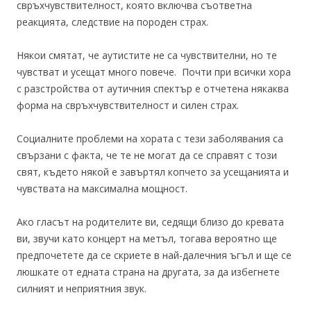
свръхчувствителност, която включва съответна
реакцията, следствие на породен страх.
Някои смятат, че аутистите не са чувствителни, но те
чувстват и усещат много повече. Почти при всички хора
с разстройства от аутичния спектър е отчетена някаква
форма на свръхчувствителност и силен страх.
Социалните проблеми на хората с тези заболявания са
свързани с факта, че те не могат да се справят с този
свят, където някой е завъртял копчето за усещанията и
чувствата на максимална мощност.
Ако гласът на родителите ви, седящи близо до кревата
ви, звучи като концерт на метъл, тогава вероятно ще
предпочетете да се скриете в най-далечния ъгъл и ще се
люшкате от едната страна на другата, за да избегнете
силният и неприятния звук.