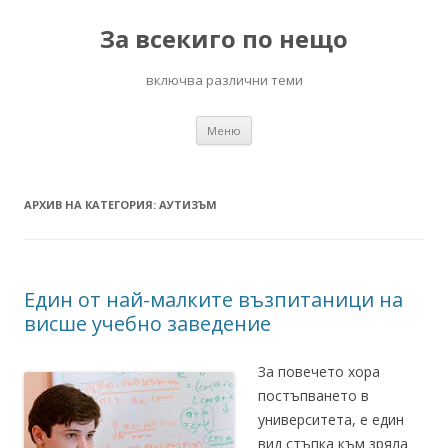
За всекиго по нещо
включва различни теми
Към
Меню
съдържанието
АРХИВ НА КАТЕГОРИЯ:
АУТИЗЪМ
Един от най-малките възпитаници на
висше учебно заведение
За повечето хора
постъпването в
университета, е един
вид стъпка към зряла