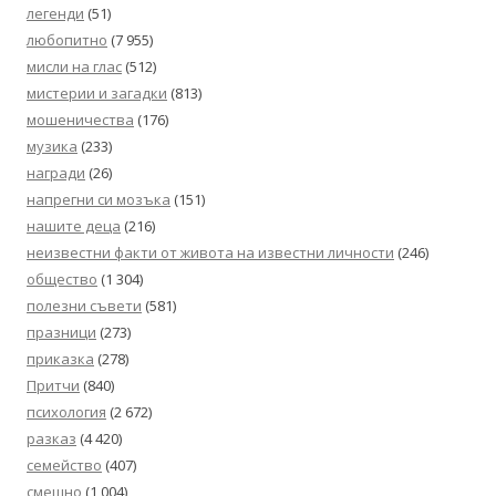
легенди
(51)
любопитно
(7 955)
мисли на глас
(512)
мистерии и загадки
(813)
мошеничества
(176)
музика
(233)
награди
(26)
напрегни си мозъка
(151)
нашите деца
(216)
неизвестни факти от живота на известни личности
(246)
общество
(1 304)
полезни съвети
(581)
празници
(273)
приказка
(278)
Притчи
(840)
психология
(2 672)
разказ
(4 420)
семейство
(407)
смешно
(1 004)