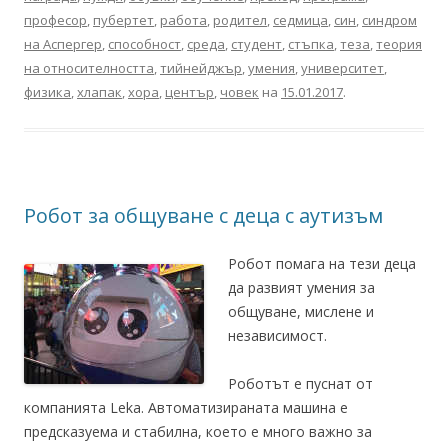
професор
,
пубертет
,
работа
,
родител
,
седмица
,
син
,
синдром
на Аспергер
,
способност
,
среда
,
студент
,
стъпка
,
теза
,
теория
на относителността
,
тийнейджър
,
умения
,
университет
,
физика
,
хлапак
,
хора
,
център
,
човек
на
15.01.2017
.
Робот за общуване с деца с аутизъм
Робот помага на тези деца
да развият умения за
общуване, мислене и
независимост.
Роботът е пуснат от
компанията Leka. Автоматизираната машина е
предсказуема и стабилна, което е много важно за