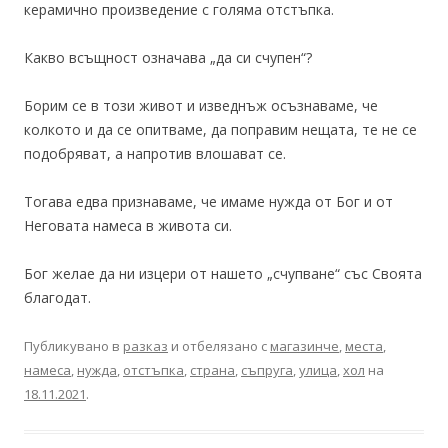
керамично произведение с голяма отстъпка.
Какво всъщност означава „да си счупен“?
Борим се в този живот и изведнъж осъзнаваме, че
колкото и да се опитваме, да поправим нещата, те не се
подобряват, а напротив влошават се.
Тогава едва признаваме, че имаме нужда от Бог и от
Неговата намеса в живота си.
Бог желае да ни изцери от нашето „счупване“ със Своята
благодат.
Публикувано в
разказ
и отбелязано с
магазинче
,
места
,
намеса
,
нужда
,
отстъпка
,
страна
,
съпруга
,
улица
,
хол
на
18.11.2021
.