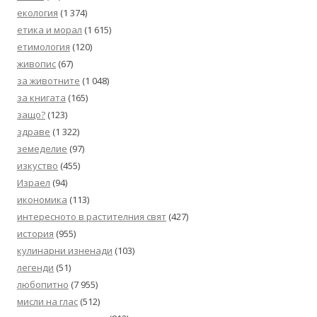
екология
(1 374)
етика и морал
(1 615)
етимология
(120)
живопис
(67)
за животните
(1 048)
за книгата
(165)
защо?
(123)
здраве
(1 322)
земеделие
(97)
изкуство
(455)
Израел
(94)
икономика
(113)
интересното в растителния свят
(427)
история
(955)
кулинарни изненади
(103)
легенди
(51)
любопитно
(7 955)
мисли на глас
(512)