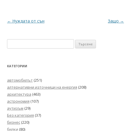
Навигация
←
Нуждата от сън
Защо
→
в
публикациите
Търсене
за:
КАТЕГОРИИ
автомобилът
(251)
алтернативни източници на енергия
(208)
архитектура
(463)
астрономия
(107)
аутизъм
(29)
Без категория
(37)
бизнес
(220)
билки
(80)