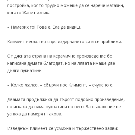
постройка, която трудно можеше да се нарече магазин,
когато Жанет извика:
– Намерих го! Това е. Ела да видиш.
Климент неохотно спря издирването си и се приближи.
От дясната страна на керамично произведение бе
написана думата благодат, но на лявата имаше две
дълги пукнатини.
– Колко жалко, – сбърчи нос Климент, – счупено е.
Двамата продължиха да търсят подобно произведение,
но искаха да няма пукнатини по него. За съжаление не
успяха да намерят такова.
Изведнъж Климент се усмихна и тържествено заяви: