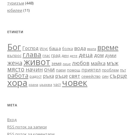
туризъм
(448)
юбилеи
(11)
ЕТИКЕТИ
Бог
време
вода
Господ
баща
Исус
болка
врата
глава
деца
дом
думи
град
въпрос
глас
ден
дете
живот
жена
любов
мъж
майка
земя
лице
място
очи
начин
приятел
пари
помощ
проблем
път
работа
сърце
ръце
свят
ръка
син
радост
семейство
хора
човек
част
църква
храна
МЕТА
Вход
RSS поток за записи
RSS поток за коментари