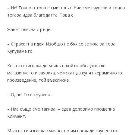
– Не! Точно в това е смисълът. Ние сме счупени и точно
тогава идва благодатта. Това е.
Жанет плесна с ръце:
– Страхотна идея. Изобщо не бях се сетила за това.
Купуваме го.
Когато стигнаха до мъжът, който обслужваше
магазинчето и заявиха, че искат да купят керамичното
произведение, той възкликна:
– О, не! То е счупено.
– Ние също сме такива, – едва доловимо прошепна
Климент.
Мъжът ги изгледа смаяно, но им продаде счупеното