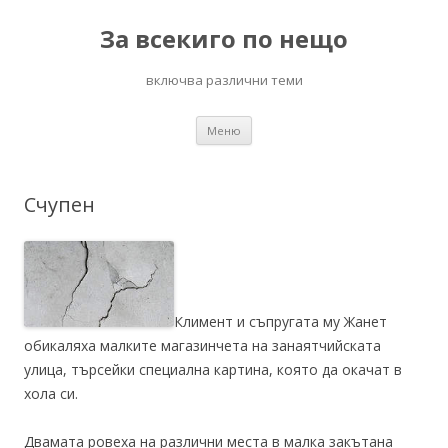
За всекиго по нещо
включва различни теми
Към
Меню
съдържанието
Счупен
Климент и съпругата му Жанет
обикаляха малките магазинчета на занаятчийската
улица, търсейки специална картина, която да окачат в
хола си.
Двамата ровеха на различни места в малка закътана