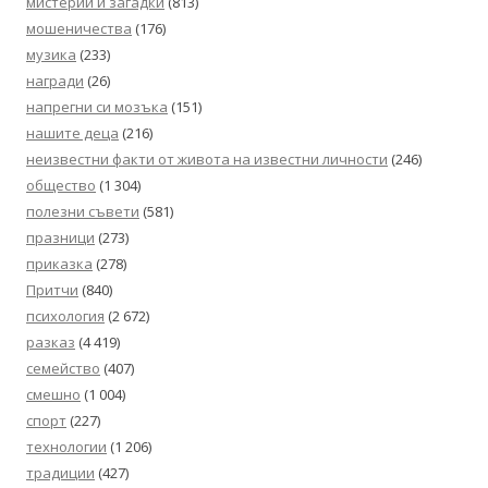
мистерии и загадки
(813)
мошеничества
(176)
музика
(233)
награди
(26)
напрегни си мозъка
(151)
нашите деца
(216)
неизвестни факти от живота на известни личности
(246)
общество
(1 304)
полезни съвети
(581)
празници
(273)
приказка
(278)
Притчи
(840)
психология
(2 672)
разказ
(4 419)
семейство
(407)
смешно
(1 004)
спорт
(227)
технологии
(1 206)
традиции
(427)