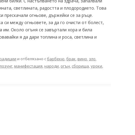
шени билки. С настъпването на здрача, запалвали
ината, светлината, радостта и плодородието. Това
ки прескачали огньове, държейки се за ръце.
си между огньовете, за да го очисти от болест,
а им. Около огъня се завъртали хора и била
вавайки я да дари топлина и роса, светлина и
радиции
и отбелязано с
барбекю
,
брак
,
вино
,
зло
,
лозунг
,
манифестация
,
народи
,
огън
,
сборища
,
уроки
,