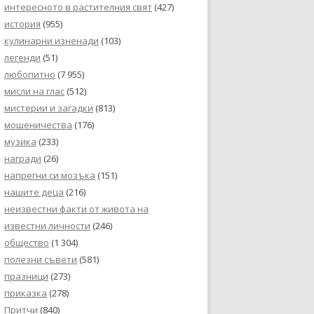
интересното в растителния свят
(427)
история
(955)
кулинарни изненади
(103)
легенди
(51)
любопитно
(7 955)
мисли на глас
(512)
мистерии и загадки
(813)
мошеничества
(176)
музика
(233)
награди
(26)
напрегни си мозъка
(151)
нашите деца
(216)
неизвестни факти от живота на
известни личности
(246)
общество
(1 304)
полезни съвети
(581)
празници
(273)
приказка
(278)
Притчи
(840)