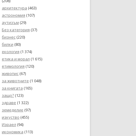
(208)
архитектура
(463)
астрономия
(107)
аутизъм
(29)
Без категория
(37)
бизнес
(220)
билки
(80)
екология
(1 374)
етика и морал
(1 615)
етимология
(120)
живопис
(67)
за животните
(1 048)
за книгата
(165)
защо?
(123)
здраве
(1 322)
земеделие
(97)
изкуство
(455)
Израел
(94)
икономика
(113)