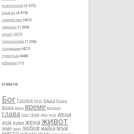
психология
(2 672)
разказ
(4 419)
семейство
(407)
смешно
(1 004)
спорт
(227)
технологии
(1 206)
традиции
(427)
туризъм
(448)
юбилеи
(11)
ЕТИКЕТИ
Бог
Господ
баща
Исус
болка
време
вода
въпрос
врата
глава
деца
град
глас
ден
дете
живот
жена
дом
думи
любов
мъж
майка
земя
лице
място
очи
начин