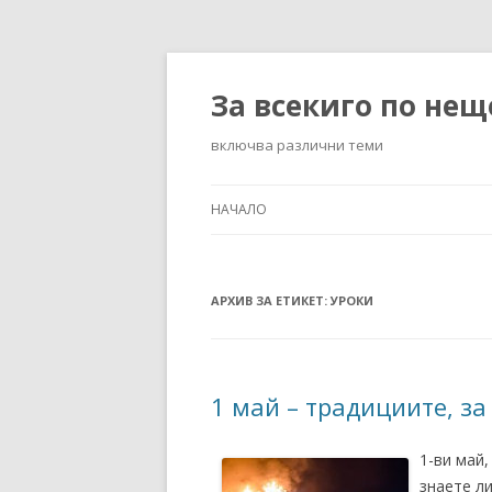
За всекиго по нещ
включва различни теми
НАЧАЛО
АРХИВ ЗА ЕТИКЕТ:
УРОКИ
1 май – традициите, за
1-ви май,
знаете ли