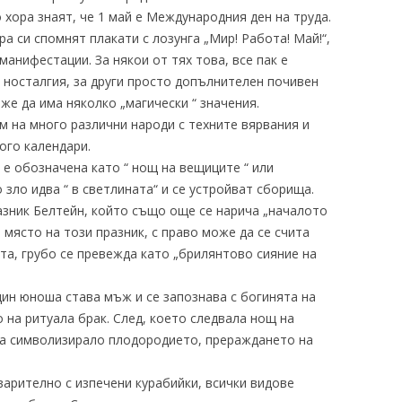
 хора знаят, че 1 май е Международния ден на труда.
а си спомнят плакати с лозунга „Мир! Работа! Май!“,
манифестации. За някои от тях това, все пак е
и носталгия, за други просто допълнителен почивен
оже да има няколко „магически “ значения.
м на много различни народи с техните вярвания и
ого календари.
 е обозначена като “ нощ на вещиците “ или
о зло идва “ в светлината“ и се устройват сборища.
азник Белтейн, който също още се нарича „началото
о място на този празник, с право може да се счита
а, грубо се превежда като „брилянтово сияние на
един юноша става мъж и се запознава с богинята на
 на ритуала брак. След, което следвала нощ на
ова символизирало плодородието, прераждането на
арително с изпечени курабийки, всички видове