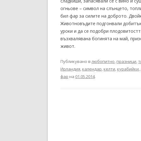
сладкиши, запасявали се с вино и су
огньове – символ на слънцето, топл
бил фар за силите на доброто. Двой
Животновъдите подгонвали добитъка 
уроки и да се подобри плодовитостт
възхвалявана богинята на май, призо
живот.
Публикувано в
любопитно
,
празници
,
т
Ирландия
,
календар
,
келти
,
курабийки
,
фар
на
01.05.2014
.