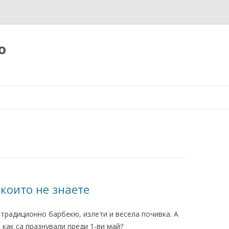
о
Към
съдържанието
 които не знаете
 традиционно барбекю, излети и весела почивка. А
 как са празнували преди 1-ви май?