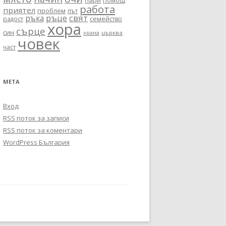
пари
помощ
работа
приятел
проблем
път
ръце
свят
ръка
радост
семейство
хора
сърце
син
църква
храна
човек
част
МЕТА
Вход
RSS поток за записи
RSS поток за коментари
WordPress България