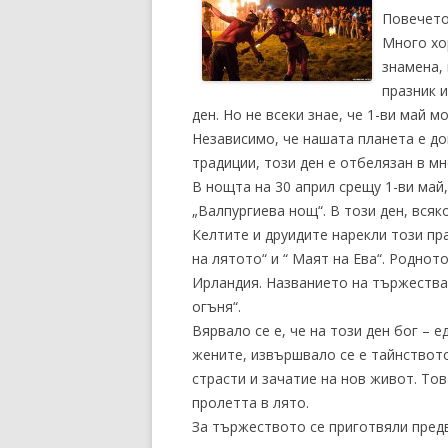
Повечето
Много хор
знамена, 
празник 
ден. Но не всеки знае, че 1-ви май м
Независимо, че нашата планета е до
традиции, този ден е отбелязан в мн
В нощта на 30 април срещу 1-ви май,
„Валпургиева нощ“. В този ден, всяк
Келтите и друидите нарекли този пр
на лятото“ и “ Маят на Ева“. Роднот
Ирландия. Названието на тържестват
огъня“.
Вярвало се е, че на този ден бог – 
жените, извършвало се е тайнството
страсти и зачатие на нов живот. Т
пролетта в лято.
За тържеството се приготвяли предв